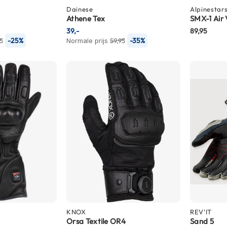
Dainese
Alpinestar
Athene Tex
SMX-1 Air
39,-
89,95
-25%
-35%
95
Normale prijs
59,95
KNOX
REV'IT
Orsa Textile OR4
Sand 5