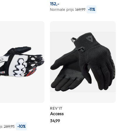
152,-
-11%
Normale prijs
169,99
s
REV'IT
Access
34,99
-10%
js
289,95