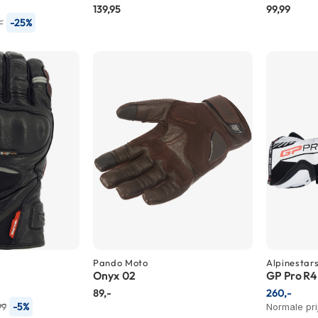
139,95
99,99
-25%
-
Pando Moto
Alpinestar
Onyx 02
GP Pro R4
89,-
260,-
-5%
99
Normale pri