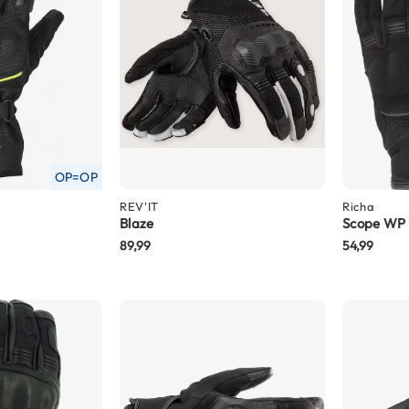
OP=OP
REV'IT
Richa
Blaze
Scope WP
89,99
54,99