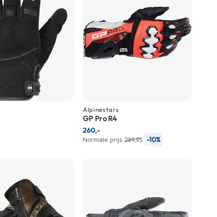
Alpinestars
GP Pro R4
260,-
-10%
Normale prijs
289,95