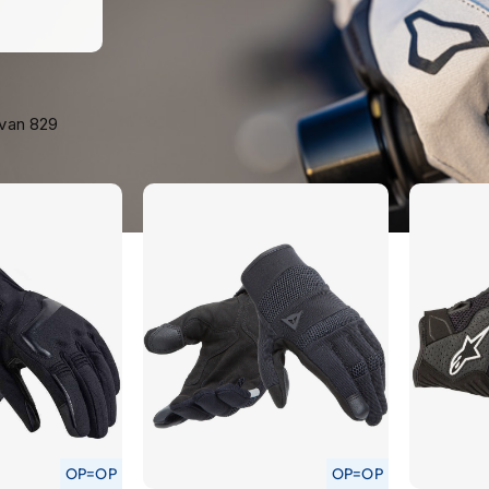
van
829
OP=OP
OP=OP