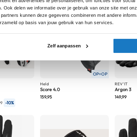
ent en advertenties te personaliseren, om functies voor social
. Ook delen we informatie over je gebruik van onze site met onz
 partners kunnen deze gegevens combineren met andere informat
erzameld op basis van jouw gebruik van hun services.
Zelf aanpassen
OP=OP
Held
REV'IT
Score 4.0
Argon 3
159,95
149,99
-10%
99