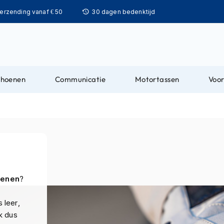
Ga
verzending vanaf € 50
30 dagen bedenktijd
naar
de
inhoud
choenen
Communicatie
Motortassen
Voor
oenen
?
 leer,
k dus