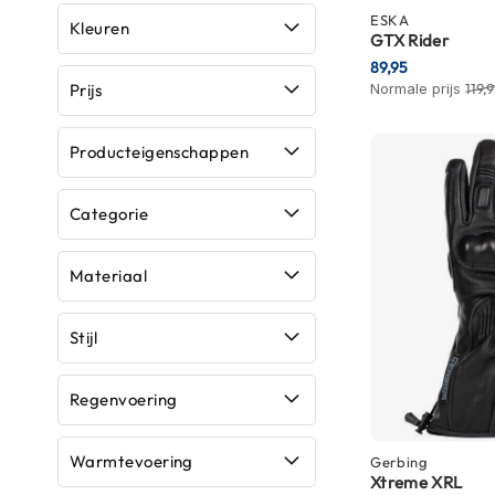
ESKA
Boxer
Kleuren
GTX Rider
helmen
89,95
Fashion
Prijs
Normale prijs
119,
helmen
Producteigenschappen
Vespa
helmen
Categorie
Heren
scooterhelmen
Materiaal
Dames
scooterhelmen
Stijl
Kinder
scooterhelmen
Regenvoering
Systeemhelmen
Jethelmen
Warmtevoering
Gerbing
Xtreme XRL
Integraalhelmen