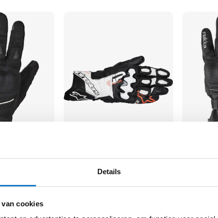
Alpinestars
Rukka
GP Plus R V3 Leather
Virium 2.0
Details
179,-
169,-
-10%
Normale prijs
199,95
 van cookies