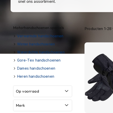
snel ons assortiment.
Race
helmen
Retro
helmen
Motorhandschoenen specials
Producten
1
-
28
Stille
Verwarmde handschoenen
motorhelmen
Winter handschoenen
Flip
Waterdichte handschoenen
back
helmen
Gore-Tex handschoenen
Dames handschoenen
Heren
motorhelmen
Heren handschoenen
Dames
motorhelmen
Op voorraad
Kinder
motorhelmen
Merk
Scooterhelmen