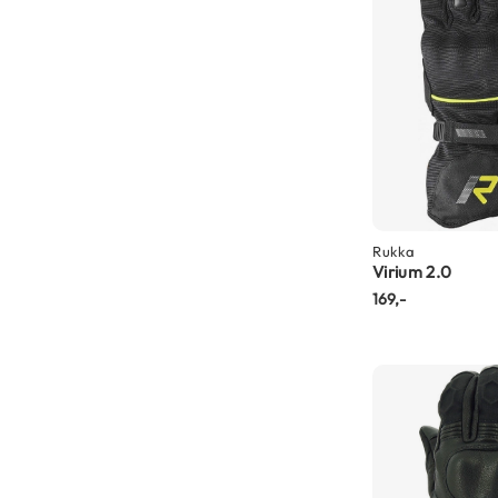
Gore-
Tex
motorbroeken
Kevlar
motorbroeken
Cargo
motorbroeken
Motorjeans
Rukka
Motorpakken
Virium 2.0
Heren
169,-
motorpak
Dames
motorpak
Eendelig
motorpak
Tweedelig