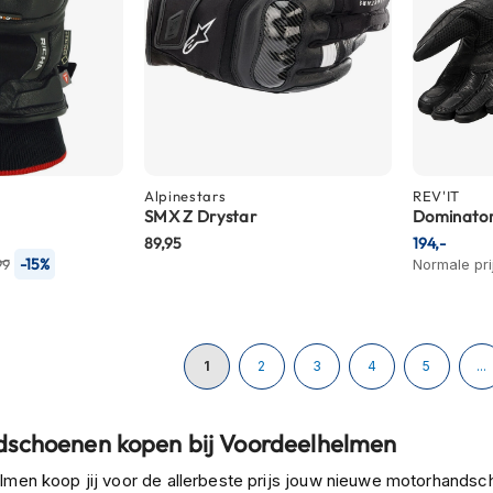
Alpinestars
REV'IT
SMX Z Drystar
Dominator
89,95
194,-
-15%
99
Normale pri
Pagina
U lees momenteel pagina
Pagina
Pagina
Pagina
Pagina
1
2
3
4
5
...
schoenen kopen bij Voordeelhelmen
lmen koop jij voor de allerbeste prijs jouw nieuwe motorhandsch