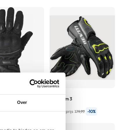
OP=OP
REV'IT
Quantum 3
Over
161,99
-10%
Normale prijs
179,99