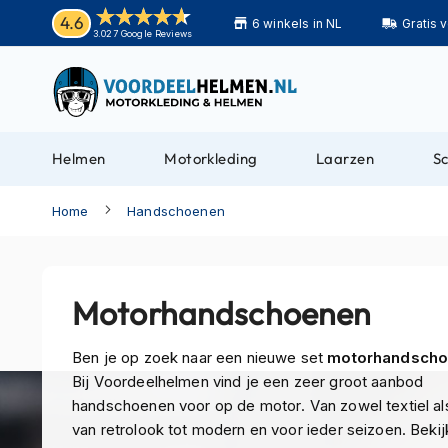
Helmen
4.6
6 winkels in NL
Gratis 
Motorhelmen
3.027 Google Reviews
Adventure
helmen
Bluetooth
helmen
Helmen
Motorkleding
Laarzen
S
Carbon
helmen
Home
Handschoenen
Enduro
helmen
Helmen
Motorhandschoenen
met
zonnevizier
Ben je op zoek naar een nieuwe set
motorhandsch
Pilotenhelmen
Bij Voordeelhelmen vind je een zeer groot aanbod
handschoenen voor op de motor. Van zowel textiel als
Pinlock
van retrolook tot modern en voor ieder seizoen. Bekij
helmen