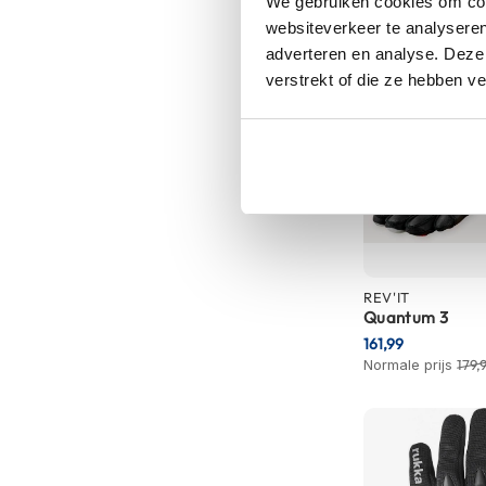
We gebruiken cookies om cont
Tex
websiteverkeer te analyseren
motorjassen
adverteren en analyse. Deze
verstrekt of die ze hebben v
Motorbroeken
Heren
motorbroeken
Dames
motorbroeken
Doorwaai
motorbroeken
REV'IT
Waterdichte
Quantum 3
motorbroeken
161,99
Leren
Normale prijs
179,
motorbroeken
Textiel
motorbroeken