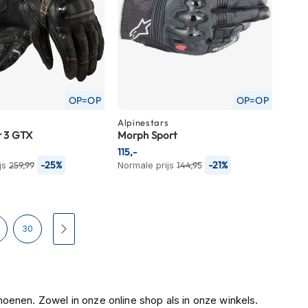
OP=OP
OP=OP
Alpinestars
 3 GTX
Morph Sport
115,-
-25%
-21%
js
259,99
Normale prijs
144,95
Pagina
Pagina
Volgende
30
oenen. Zowel in onze online shop als in onze winkels.