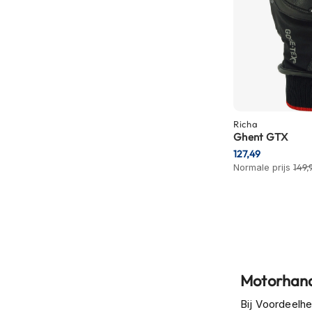
motorpak
Motorhoodies
Regenkleding
Onderkleding
Balaclavas
en
Richa
helmmutsen
Ghent GTX
Koelvesten
127,49
Normale prijs
149,
Motorsokken
Nekwarmers
en
windcollars
Verwarmde
onderkleding
Motorhand
Protectie
Bij Voordeelhe