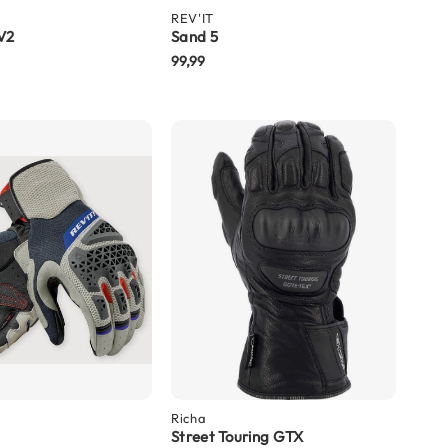
s
REV'IT
 V2
Sand 5
99,99
Richa
Street Touring GTX