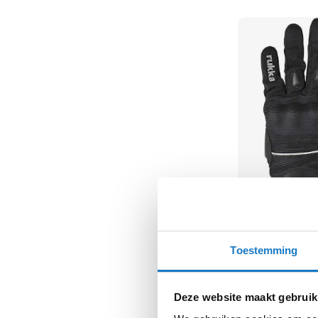
kapstok
Motorkleding
Motorjassen
Heren
motorjassen
Dames
motorjassen
Doorwaai
motorjassen
Waterdichte
motorjassen
Rukka
Leren
Airium 2.0
Toestemming
motorjassen
99,95
Textiele
motorjassen
Deze website maakt gebruik
Gore-