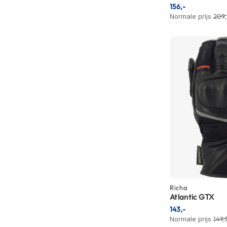
156,-
Crosshelmen
Normale prijs
209,
Fietshelmen
Helm
accessoires
Vizieren
Pinlocks
Tear-
offs
Crossbrillen
Oordoppen
Onderhoud
helm
Richa
Atlantic GTX
Helm
143,-
houder
Normale prijs
149,
&