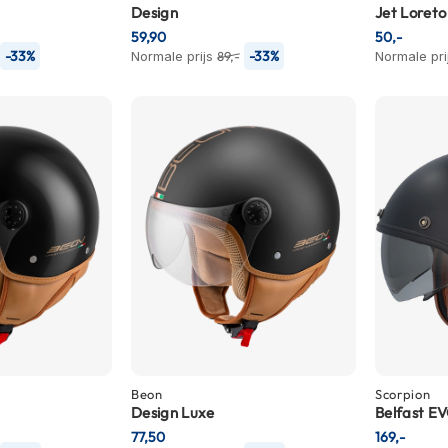
Design
Jet Loreto
59,90
50,-
-33%
-33%
Normale prijs
89,-
Normale pri
Beon
Scorpion
Design Luxe
Belfast E
77,50
169,-