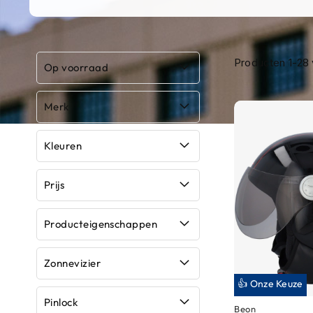
Race
helmen
Retro
Producten
1
-
28
Op voorraad
helmen
Stille
Merk
motorhelmen
Flip
Kleuren
back
helmen
Prijs
Heren
motorhelmen
Producteigenschappen
Dames
motorhelmen
Zonnevizier
Kinder
👍 Onze Keuze
motorhelmen
Pinlock
Beon
Scooterhelmen