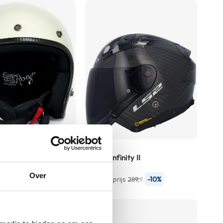
LS2
OF603 Infinity II
260,10
Over
-10%
-10%
js
179,-
Normale prijs
289,-