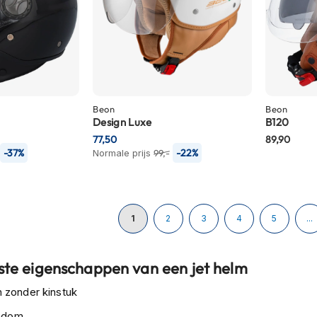
Beon
Beon
Design Luxe
B120
77,50
89,90
-37%
-22%
Normale prijs
99,-
Pagina
U lees momenteel pagina
Pagina
Pagina
Pagina
Pagina
1
2
3
4
5
...
kste eigenschappen van een jet helm
 zonder kinstuk
ondom