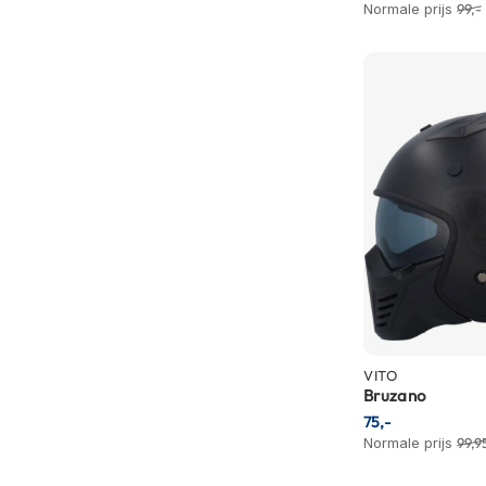
Normale prijs
99,-
Crosshelmen
Fietshelmen
Helm
accessoires
Vizieren
Pinlocks
Tear-
offs
Crossbrillen
Oordoppen
Onderhoud
VITO
helm
Bruzano
75,-
Helm
Normale prijs
99,9
houder
&