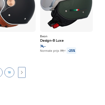
Beon
Design-B Luxe
74,-
-25%
Normale prijs
99,-
Pagina
Pagina
Volgende
18