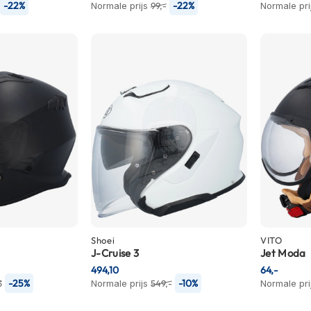
-22%
-22%
Normale prijs
99,-
Normale pri
Shoei
VITO
J-Cruise 3
Jet Moda
494,10
64,-
-25%
-10%
5
Normale prijs
549,-
Normale pri