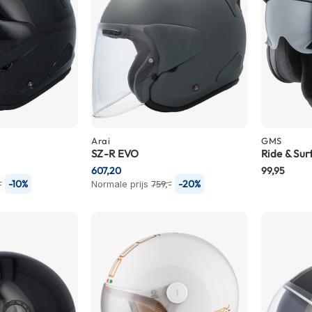
Arai
GMS
SZ-R EVO
Ride & Sur
607,20
99,95
-10%
-20%
-
Normale prijs
759,-