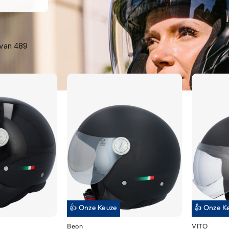
van
489
👍 Onze Keuze
👍 Onze K
Beon
VITO