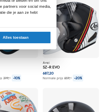
 media te bieden en om ons
e partners voor social media,
ie die je aan ze hebt
Alles toestaan
Arai
SZ-R EVO
687,20
-10%
-20%
js
399,-
Normale prijs
859,-