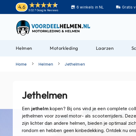
Helmen
4.6
6 winkels in NL
Gratis 
Motorhelmen
3.027 Google Reviews
Adventure
helmen
Bluetooth
helmen
Helmen
Motorkleding
Laarzen
S
Carbon
helmen
Home
Helmen
Jethelmen
Enduro
helmen
Helmen
Jethelmen
met
zonnevizier
Een
jethelm
kopen? Bij ons vind je een complete coll
Pilotenhelmen
jethelmen voor zowel motor- als scooterrijders. Dez
zijn lichter dan andere helmen, bieden je optimaal zic
Pinlock
rondom en hebben geen kinbedekking. Ontdek nu on
helmen