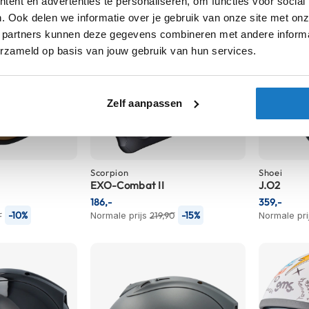
ent en advertenties te personaliseren, om functies voor social
. Ook delen we informatie over je gebruik van onze site met onz
 partners kunnen deze gegevens combineren met andere informat
erzameld op basis van jouw gebruik van hun services.
Zelf aanpassen
Scorpion
Shoei
EXO-Combat II
J.O2
186,-
359,-
-10%
-15%
-
Normale prijs
219,90
Normale pri