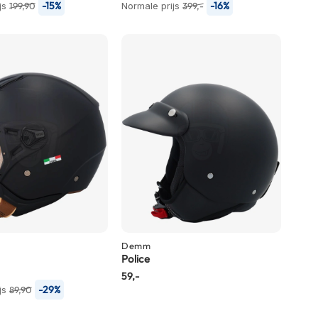
-15%
-16%
js
199,90
Normale prijs
399,-
Demm
Police
59,-
-29%
js
89,90