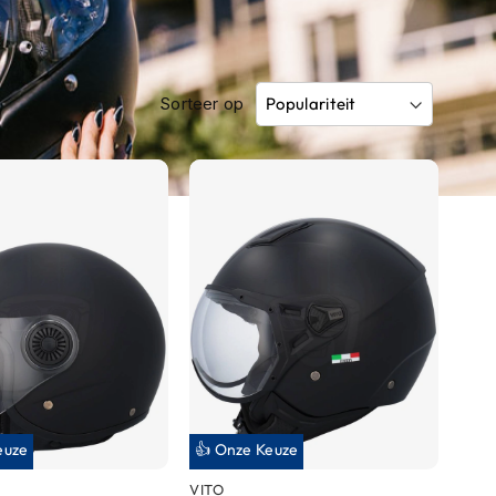
Sorteer op
euze
👍 Onze Keuze
VITO