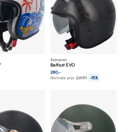
Scorpion
f
Belfast EVO
280,-
-15%
Normale prijs
329,90