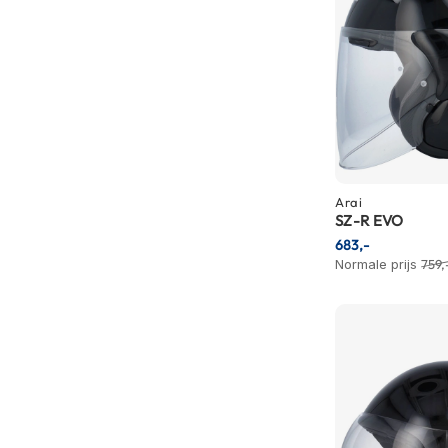
Gore-
Tex
motorbroeken
Kevlar
motorbroeken
Cargo
motorbroeken
Motorjeans
Arai
SZ-R EVO
Motorpakken
683,-
Heren
Normale prijs
759,
motorpak
Dames
motorpak
Eendelig
motorpak
Tweedelig