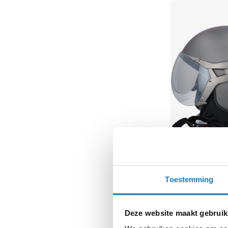
kapstok
Motorkleding
Motorjassen
Heren
motorjassen
Dames
motorjassen
Doorwaai
motorjassen
Waterdichte
motorjassen
Beon
Design-B Luxe
Leren
74,-
Toestemming
motorjassen
Normale prijs
99,-
Textiele
motorjassen
Deze website maakt gebruik
Gore-