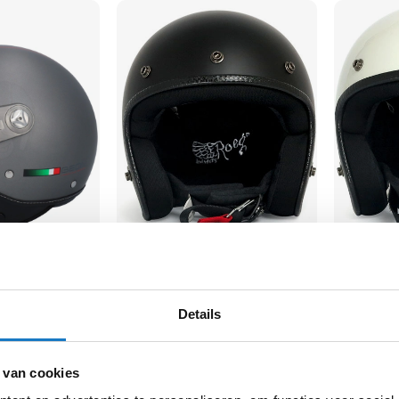
Roeg
Roeg
Jett
Jett
161,-
161,-
Details
-25%
-10%
Normale prijs
179,-
Normale pri
 van cookies