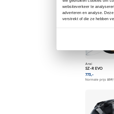
We gebruiken cookies om cont
Tex
websiteverkeer te analyseren
motorjassen
adverteren en analyse. Deze
verstrekt of die ze hebben v
Motorbroeken
Heren
motorbroeken
Dames
motorbroeken
Doorwaai
motorbroeken
Arai
SZ-R EVO
Waterdichte
773,-
motorbroeken
Normale prijs
859,
Leren
motorbroeken
Textiel
motorbroeken