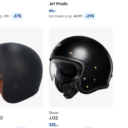
Jet Moda
64,-
-37%
-29%
js
79,-
Normale prijs
89,90
Shoei
VO
J.O2
335,-