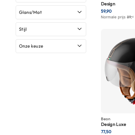
Design
Boxer
59,90
Glans/Mat
helmen
Normale prijs
89,-
Fashion
Stijl
helmen
Vespa
Onze keuze
helmen
Heren
scooterhelmen
Dames
scooterhelmen
Kinder
scooterhelmen
Systeemhelmen
Beon
Jethelmen
Design Luxe
77,50
Integraalhelmen