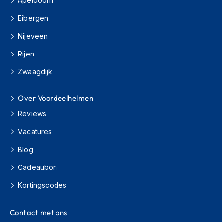
Apeldoorn
C
Eibergen
r
Nijeveen
o
s
Rijen
s
b
Zwaagdijk
r
i
l
Over Voordeelhelmen
l
e
Reviews
n
Vacatures
O
Blog
o
r
Cadeaubon
d
o
Kortingscodes
p
p
e
Contact met ons
n