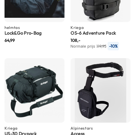
C
a
r
b
o
helmtas
Kriega
n
Lock&Go Pro-Bag
OS-6 Adventure Pack
h
64,99
108,-
e
-10%
Normale prijs
119,95
l
m
e
n
E
n
d
u
r
o
h
e
l
m
Kriega
Alpinestars
US-30 Drypack
e
Access