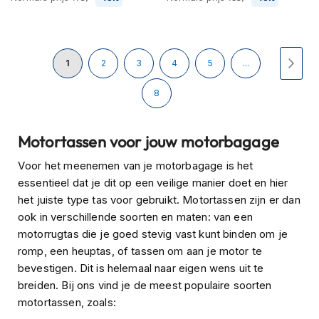
H
e
r
e
Pagina
n
U
Pagina
Pagina
Pagina
Pagina
Pagi
Volg
1
2
3
4
5
...
s
c
lees
Pagina
8
o
o
momenteel
t
Motortassen voor jouw motorbagage
e
pagina
r
Voor het meenemen van je motorbagage is het
h
e
essentieel dat je dit op een veilige manier doet en hier
l
het juiste type tas voor gebruikt. Motortassen zijn er dan
m
ook in verschillende soorten en maten: van een
e
motorrugtas die je goed stevig vast kunt binden om je
n
romp, een heuptas, of tassen om aan je motor te
D
bevestigen. Dit is helemaal naar eigen wens uit te
a
breiden. Bij ons vind je de meest populaire soorten
m
motortassen, zoals:
e
s