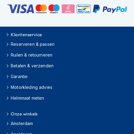
i
e
r
e
n
Klantenservice
P
i
Reserveren & passen
n
l
Ruilen & retourneren
o
c
Betalen & verzenden
k
s
Garantie
Motorkleding advies
T
e
Helmmaat meten
a
r
-
Onze winkels
o
f
Amsterdam
f
s