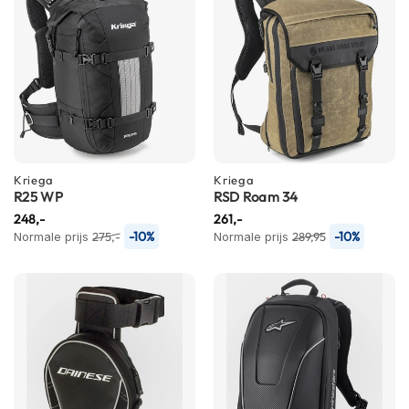
P
i
l
o
t
e
n
h
e
l
m
Kriega
Kriega
e
R25 WP
RSD Roam 34
n
248,-
261,-
-10%
-10%
Normale prijs
275,-
Normale prijs
289,95
P
i
n
l
o
c
k
h
e
l