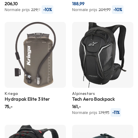
m
206,10
188,99
e
-10%
-10%
Normale prijs
229,-
Normale prijs
209,99
n
S
t
i
l
l
e
m
o
t
o
r
h
Kriega
Alpinestars
e
Hydrapak Elite 3 liter
Tech Aero Backpack
l
75,-
161,-
m
-11%
Normale prijs
179,95
e
n
F
l