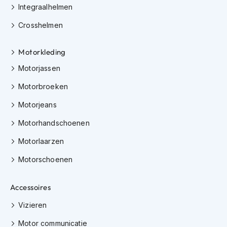
m
Integraalhelmen
e
n
Crosshelmen
C
r
Motorkleding
o
Motorjassen
s
s
Motorbroeken
h
e
Motorjeans
l
m
Motorhandschoenen
e
n
Motorlaarzen
F
Motorschoenen
i
e
t
Accessoires
s
Vizieren
h
e
Motor communicatie
l