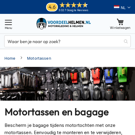
Ga
Helmen
4.6
Taal
3.027 Google Reviews
naar
M
de
o
inhoud
Winkelwagen
t
o
r
h
e
Home
Motortassen
l
m
e
n
A
d
v
e
Motortassen en bagage
n
t
u
Bescherm je bagage tijdens motortochten met onze
r
motortassen. Eenvoudig te monteren en te verwijderen,
e