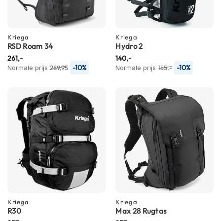
h
e
l
m
Kriega
Kriega
e
RSD Roam 34
Hydro 2
n
261,-
140,-
-10%
-10%
Normale prijs
289,95
Normale prijs
155,-
D
a
m
e
s
m
o
t
o
r
h
e
l
m
e
Kriega
Kriega
n
R30
Max 28 Rugtas