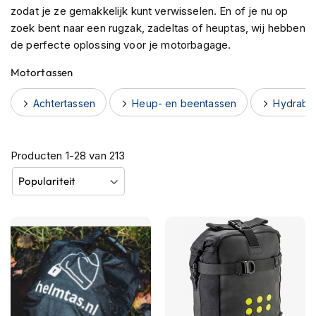
h
zodat je ze gemakkelijk kunt verwisselen. En of je nu op
e
zoek bent naar een rugzak, zadeltas of heuptas, wij hebben
l
de perfecte oplossing voor je motorbagage.
m
e
Motortassen
n
Achtertassen
Heup- en beentassen
Hydraba
B
l
u
e
Producten
1
-
28
van
213
t
o
o
t
h
h
e
l
m
e
n