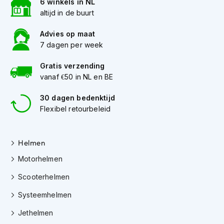
6 winkels in NL
altijd in de buurt
J
e
Advies op maat
t
7 dagen per week
h
e
l
Gratis verzending
m
vanaf €50 in NL en BE
e
n
30 dagen bedenktijd
Flexibel retourbeleid
I
n
t
e
Helmen
g
Motorhelmen
r
a
Scooterhelmen
a
l
Systeemhelmen
h
e
Jethelmen
l