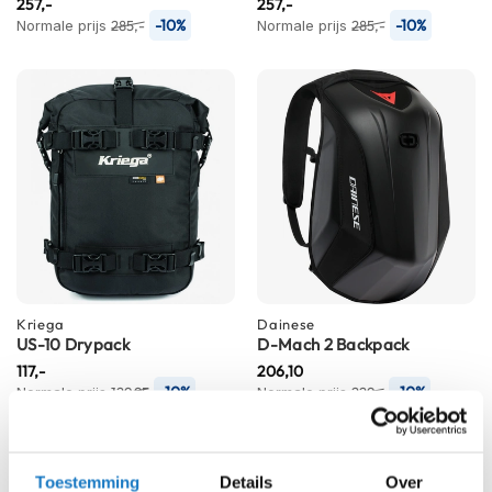
257,-
257,-
K
-10%
-10%
Normale prijs
285,-
Normale prijs
285,-
i
n
d
e
r
m
o
t
o
r
h
e
l
m
Kriega
Dainese
e
US-10 Drypack
D-Mach 2 Backpack
n
117,-
206,10
-10%
-10%
S
Normale prijs
129,95
Normale prijs
229,-
c
o
o
t
Toestemming
Details
Over