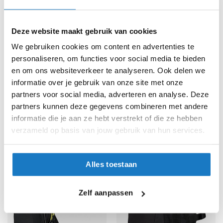
e
r
h
e
Deze website maakt gebruik van cookies
l
We gebruiken cookies om content en advertenties te
m
personaliseren, om functies voor social media te bieden
e
n
en om ons websiteverkeer te analyseren. Ook delen we
informatie over je gebruik van onze site met onze
B
Kriega
Kriega
partners voor social media, adverteren en analyse. Deze
o
Trail 18 Rugtas
Trail 18
partners kunnen deze gegevens combineren met andere
x
230,-
228,-
e
informatie die je aan ze hebt verstrekt of die ze hebben
-10%
-11%
Normale prijs
255,-
Normale prijs
255,-
r
verzameld op basis van jouw gebruik van hun services.
h
e
l
m
Alles toestaan
e
n
Zelf aanpassen
F
a
s