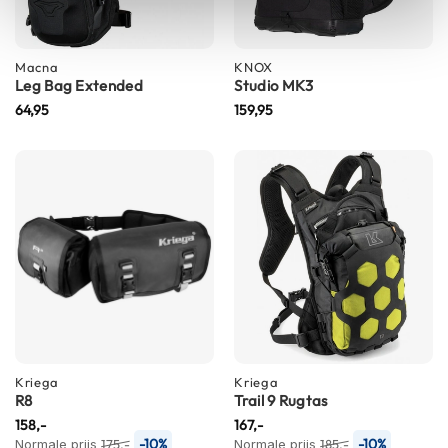
h
i
o
Macna
KNOX
n
Leg Bag Extended
Studio MK3
h
64,95
e
159,95
l
m
e
n
V
e
s
p
a
h
e
l
m
Kriega
Kriega
e
R8
Trail 9 Rugtas
n
158,-
167,-
-10%
-10%
Normale prijs
175,-
Normale prijs
185,-