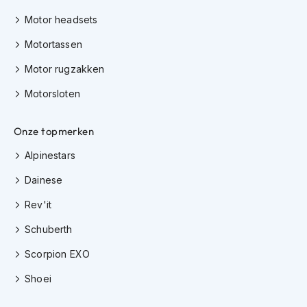
m
Motor headsets
e
n
Motortassen
H
Motor rugzakken
e
l
Motorsloten
m
a
c
Onze topmerken
c
e
Alpinestars
s
s
Dainese
o
Rev'it
i
r
Schuberth
e
s
Scorpion EXO
V
Shoei
i
z