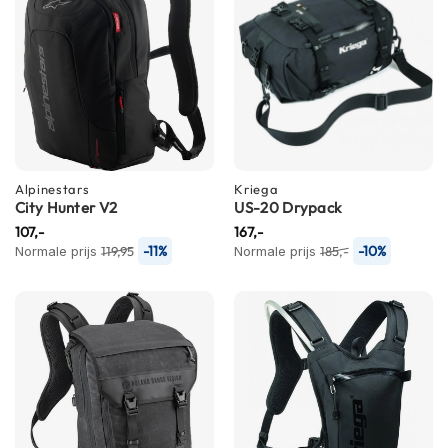
i
p
b
a
c
k
h
e
l
m
Alpinestars
Kriega
e
City Hunter V2
US-20 Drypack
n
107,-
167,-
-11%
-10%
Normale prijs
119,95
Normale prijs
185,-
H
e
r
e
n
m
o
t
o
r