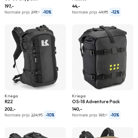
n
197,-
44,-
-10%
-12%
Normale prijs
219,-
Normale prijs
49,95
H
e
l
m
e
n
m
e
t
z
o
n
n
e
Kriega
Kriega
v
R22
OS-18 Adventure Pack
i
202,-
140,-
z
-10%
-10%
Normale prijs
224,95
Normale prijs
155,-
i
e
r