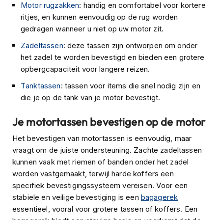
Motor rugzakken
: handig en comfortabel voor kortere
s
c
ritjes, en kunnen eenvoudig op de rug worden
o
gedragen wanneer u niet op uw motor zit.
o
t
Zadeltassen
: deze tassen zijn ontworpen om onder
e
het zadel te worden bevestigd en bieden een grotere
r
opbergcapaciteit voor langere reizen.
h
e
Tanktassen
: tassen voor items die snel nodig zijn en
l
die je op de tank van je motor bevestigt.
m
e
Je motortassen bevestigen op de motor
n
Het bevestigen van motortassen is eenvoudig, maar
K
i
vraagt om de juiste ondersteuning. Zachte zadeltassen
n
kunnen vaak met riemen of banden onder het zadel
d
worden vastgemaakt, terwijl harde koffers een
e
specifiek bevestigingssysteem vereisen. Voor een
r
s
stabiele en veilige bevestiging is een
bagagerek
c
essentieel, vooral voor grotere tassen of koffers. Een
o