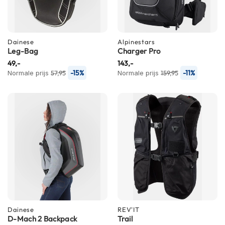
m
e
n
Dainese
Alpinestars
R
Leg-Bag
Charger Pro
a
49,-
143,-
c
-15%
-11%
Normale prijs
57,95
Normale prijs
159,95
e
h
e
l
m
e
n
R
e
t
r
o
h
e
Dainese
REV'IT
l
D-Mach 2 Backpack
Trail