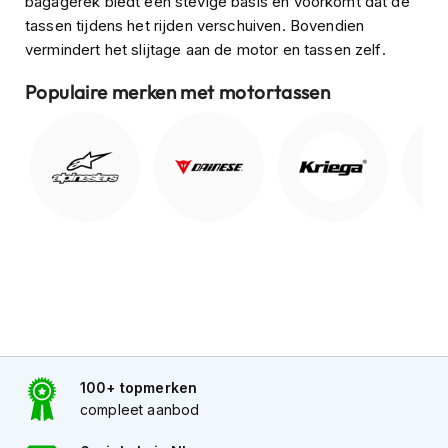
bagagerek biedt een stevige basis en voorkomt dat de
o
t
tassen tijdens het rijden verschuiven. Bovendien
e
vermindert het slijtage aan de motor en tassen zelf.
r
h
Populaire merken met motortassen
e
l
m
e
n
S
y
s
t
e
e
m
h
e
l
100+ topmerken
m
compleet aanbod
e
n