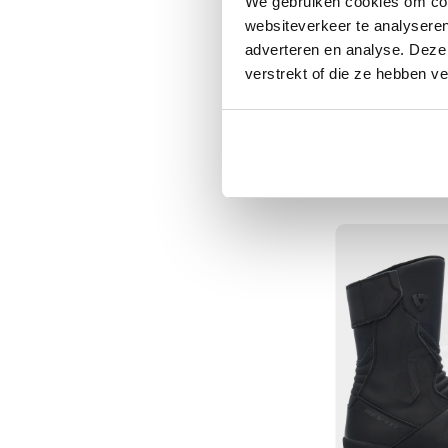
We gebruiken cookies om cont
Tex
websiteverkeer te analyseren
motorjassen
adverteren en analyse. Deze
verstrekt of die ze hebben v
Motorbroeken
Heren
Forma
motorbroeken
Adventure Tour
Dames
206,-
Normale prijs
249,
motorbroeken
Doorwaai
motorbroeken
Waterdichte
motorbroeken
Leren
motorbroeken
Textiel
motorbroeken