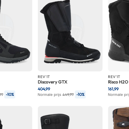
REV'IT
REV'IT
Discovery GTX
Risco H2O
404,99
161,99
-10%
-10%
99
Normale prijs
449,99
Normale pri