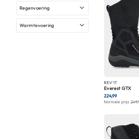
Boxer
Regenvoering
helmen
Fashion
Warmtevoering
helmen
Vespa
helmen
Heren
scooterhelmen
Dames
REV'IT
scooterhelmen
Everest GTX
224,99
Kinder
Normale prijs
249,
scooterhelmen
Systeemhelmen
Jethelmen
Integraalhelmen