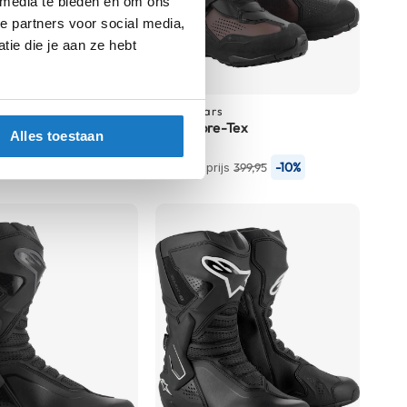
 media te bieden en om ons
e partners voor social media,
ie die je aan ze hebt
s
Alpinestars
Drystar
XT-8 Gore-Tex
Alles toestaan
359,-
-10%
-10%
js
399,95
Normale prijs
399,95