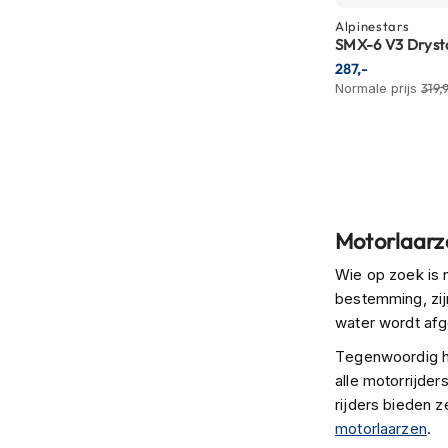
motorpak
Alpinestars
Motorhoodies
SMX-6 V3 Dryst
287,-
Regenkleding
Normale prijs
319,
Onderkleding
Balaclavas
en
helmmutsen
Koelvesten
Motorlaarz
Motorsokken
Wie op zoek is 
Nekwarmers
bestemming, zij
en
water wordt afg
windcollars
Tegenwoordig he
Verwarmde
alle motorrijder
onderkleding
rijders bieden 
Protectie
motorlaarzen
.