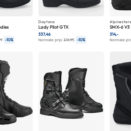
Daytona
Alpinestar
dies
Lady Pilot GTX
SMX-6 V3
337,46
314,-
-10%
-10%
99
Normale prijs
374,95
Normale pri