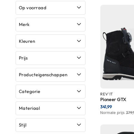
Race
Op voorraad
helmen
Retro
Merk
helmen
Stille
Kleuren
motorhelmen
Flip
Prijs
back
helmen
Producteigenschappen
Heren
motorhelmen
Categorie
REV'IT
Dames
Pioneer GTX
motorhelmen
341,99
Materiaal
Normale prijs
379,
Kinder
motorhelmen
Stijl
Scooterhelmen