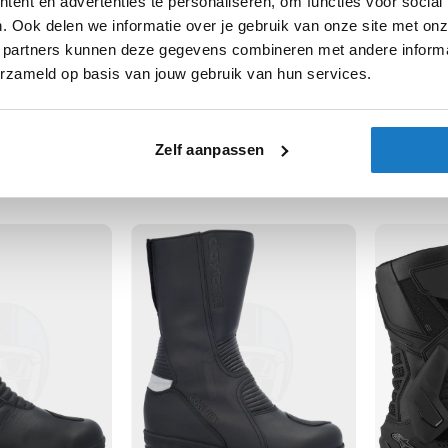
ent en advertenties te personaliseren, om functies voor social
. Ook delen we informatie over je gebruik van onze site met onz
 partners kunnen deze gegevens combineren met andere informat
erzameld op basis van jouw gebruik van hun services.
REV'IT
Alpinestar
er
Discovery GTX
SP-X BOA 
Zelf aanpassen
404,99
359,-
-18%
-10%
95
Normale prijs
449,99
Normale pri