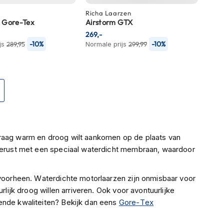
Richa
Laarzen
2 Gore-Tex
Airstorm GTX
269,-
-10%
-10%
js
289,95
Normale prijs
299,99
Pagina
Volgende
graag warm en droog wilt aankomen op de plaats van
tgerust met een speciaal waterdicht membraan, waardoor
 voorheen. Waterdichte motorlaarzen zijn onmisbaar voor
rlijk droog willen arriveren. Ook voor avontuurlijke
ende kwaliteiten? Bekijk dan eens
Gore-Tex