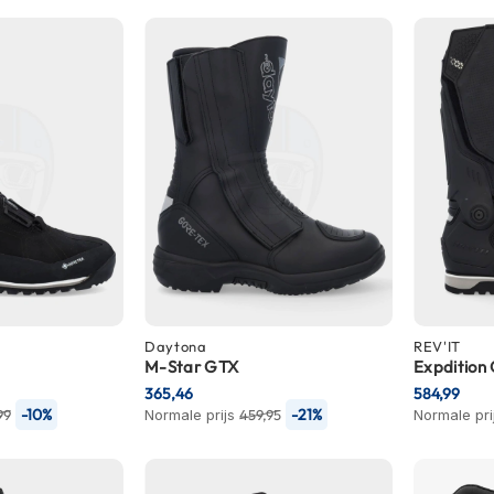
Daytona
REV'IT
M-Star GTX
Expdition
365,46
584,99
-10%
-21%
99
Normale prijs
459,95
Normale pri