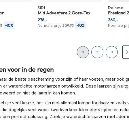
SIDI
Dainese
ar
Mid Adventure 2 Gore-Tex
Freeland 
278,-
260,-
-10%
-10%
95
Normale prijs
309,95
Normale pri
Pagina
U lees momenteel pagina
Pagina
Pagina
1
2
3
en voor in de regen
naar de beste bescherming voor zijn of haar voeten, maar ook 
n er waterdichte motorlaarzen ontwikkeld. Deze laarzen zijn ui
eweerd en niet de laars in kan komen.
b je veel keuze, het zijn niet allemaal lompe tourlaarzen zoals
s die dagelijks veel woon-/werkverkeer kilometers rijden en natuu
ze een perfect oplossing. Zoek je waterdichte laarzen met adem