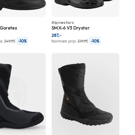
s
Alpinestars
 Goretex
SMX-6 V3 Drystar
287,-
-10%
-10%
js
349,95
Normale prijs
319,95