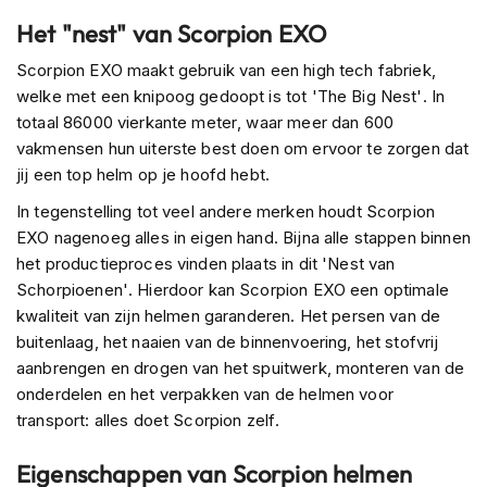
s
Het "nest" van Scorpion EXO
c
o
Scorpion EXO maakt gebruik van een high tech fabriek,
o
welke met een knipoog gedoopt is tot 'The Big Nest'. In
t
e
totaal 86000 vierkante meter, waar meer dan 600
r
vakmensen hun uiterste best doen om ervoor te zorgen dat
h
jij een top helm op je hoofd hebt.
e
l
In tegenstelling tot veel andere merken houdt Scorpion
m
EXO nagenoeg alles in eigen hand. Bijna alle stappen binnen
e
het productieproces vinden plaats in dit 'Nest van
n
Schorpioenen'. Hierdoor kan Scorpion EXO een optimale
K
kwaliteit van zijn helmen garanderen. Het persen van de
i
buitenlaag, het naaien van de binnenvoering, het stofvrij
n
aanbrengen en drogen van het spuitwerk, monteren van de
d
e
onderdelen en het verpakken van de helmen voor
r
transport: alles doet Scorpion zelf.
s
c
Eigenschappen van Scorpion helmen
o