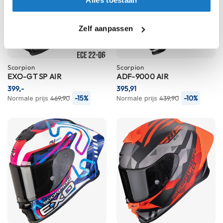
h
i
o
Zelf aanpassen
n
h
e
l
Scorpion
Scorpion
m
EXO-GT SP AIR
ADF-9000 AIR
e
399,-
395,91
n
-15%
-10%
Normale prijs
469,90
Normale prijs
439,90
V
e
s
p
a
h
e
l
m
e
n