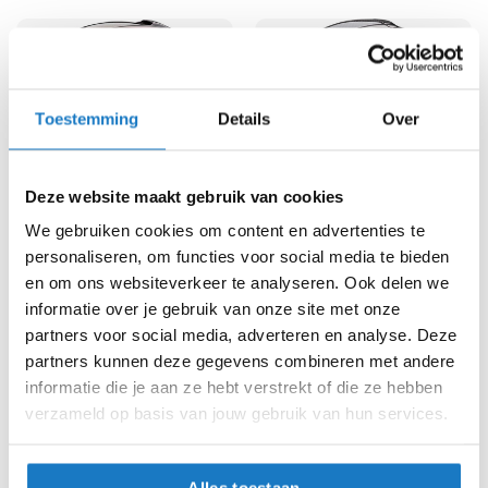
e
r
h
e
l
m
Toestemming
Details
Over
e
n
B
Deze website maakt gebruik van cookies
o
We gebruiken cookies om content en advertenties te
x
e
personaliseren, om functies voor social media te bieden
Scorpion
Scorpion
r
en om ons websiteverkeer te analyseren. Ook delen we
EXO-491
EXO-R1 EVO II AIR
h
informatie over je gebruik van onze site met onze
e
144,-
449,91
partners voor social media, adverteren en analyse. Deze
l
-15%
-10%
Normale prijs
169,90
Normale prijs
499,90
m
partners kunnen deze gegevens combineren met andere
e
informatie die je aan ze hebt verstrekt of die ze hebben
n
verzameld op basis van jouw gebruik van hun services.
F
a
s
Alles toestaan