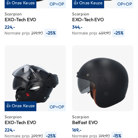
👍 Onze Keuze
👍 Onze Keuze
OP=OP
OP=OP
n
Scorpion
Scorpion
H
EXO-Tech EVO
EXO-Tech EVO
e
224,-
344,-
l
-25%
-25%
Normale prijs
299,90
Normale prijs
459,90
m
e
n
m
e
t
z
o
n
n
e
v
i
👍 Onze Keuze
OP=OP
z
i
Scorpion
Scorpion
e
EXO-Tech EVO
Belfast EVO
r
224,-
169,-
-25%
-15%
Normale prijs
299,90
Normale prijs
199,90