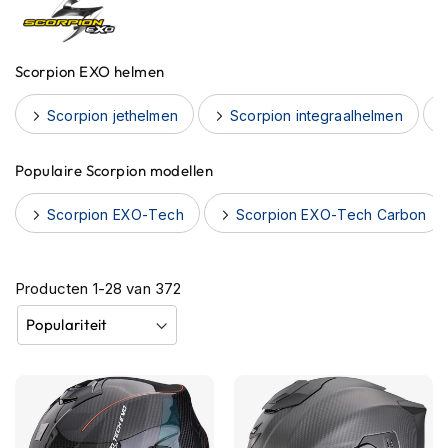
h
e
l
Scorpion EXO helmen
m
e
n
Scorpion jethelmen
Scorpion integraalhelmen
B
l
Populaire Scorpion modellen
u
e
Scorpion EXO-Tech
Scorpion EXO-Tech Carbon
t
o
o
t
Producten
1
-
28
van
372
h
h
e
l
m
e
n