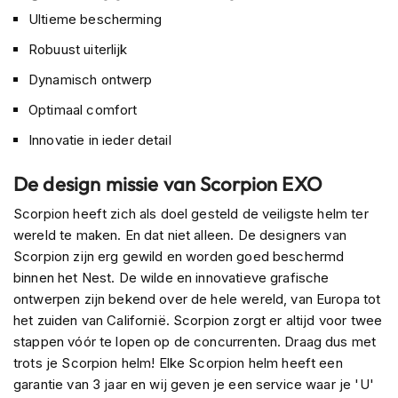
o
Ultieme bescherming
t
e
Robuust uiterlijk
r
h
Dynamisch ontwerp
e
l
Optimaal comfort
m
e
Innovatie in ieder detail
n
De design missie van Scorpion EXO
S
y
Scorpion heeft zich als doel gesteld de veiligste helm ter
s
wereld te maken. En dat niet alleen. De designers van
t
Scorpion zijn erg gewild en worden goed beschermd
e
e
binnen het Nest. De wilde en innovatieve grafische
m
ontwerpen zijn bekend over de hele wereld, van Europa tot
h
het zuiden van Californië. Scorpion zorgt er altijd voor twee
e
stappen vóór te lopen op de concurrenten. Draag dus met
l
m
trots je Scorpion helm! Elke Scorpion helm heeft een
e
garantie van 3 jaar en wij geven je een service waar je 'U'
n