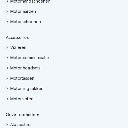
Motorhandschoenen
m
e
Motorlaarzen
n
Motorschoenen
H
e
Accessoires
l
m
Vizieren
a
c
Motor communicatie
c
e
Motor headsets
s
s
Motortassen
o
i
Motor rugzakken
r
e
Motorsloten
s
V
Onze topmerken
i
z
Alpinestars