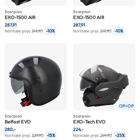
m
e
Scorpion
Scorpion
n
EXO-1500 AIR
EXO-1500 AIR
287,91
287,91
S
-10%
-10%
Normale prijs
319,90
Normale prijs
319,90
t
i
l
l
e
m
o
t
o
r
h
e
l
OP=OP
m
e
Scorpion
Scorpion
n
Belfast EVO
EXO-Tech EVO
280,-
224,-
F
-15%
-25%
Normale prijs
329,90
Normale prijs
299,90
l