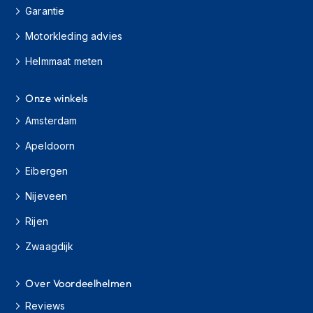
Garantie
C
Motorkleding advies
r
o
Helmmaat meten
s
s
b
Onze winkels
r
i
Amsterdam
l
l
Apeldoorn
e
n
Eibergen
Nijeveen
O
o
Rijen
r
d
Zwaagdijk
o
p
p
Over Voordeelhelmen
e
n
Reviews