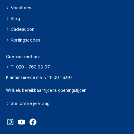
Vacatures
O
n
Blog
d
e
Cadeaubon
r
h
Kortingscodes
o
u
d
Contact met ons
h
e
T. 020 - 760 08 07
l
m
Klantenservice ma–vr 11:00–16:00
H
Winkels bereikbaar tijdens openingstijden
e
l
Stel online je vraag
m
h
o
u
d
e