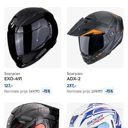
i
p
b
a
c
k
h
e
l
m
e
n
Scorpion
Scorpion
H
EXO-491
ADX-2
e
127,-
237,-
r
-15%
-15%
Normale prijs
e
149,90
Normale prijs
279,90
n
m
o
t
o
r