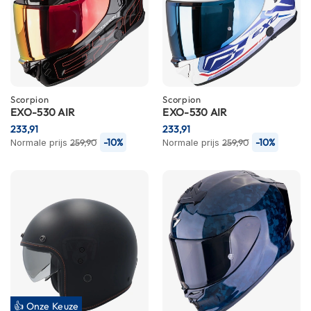
h
e
l
m
e
n
D
Scorpion
Scorpion
a
EXO-530 AIR
EXO-530 AIR
m
233,91
233,91
e
-10%
-10%
Normale prijs
259,90
Normale prijs
259,90
s
m
o
t
o
r
h
e
l
m
e
n
👍 Onze Keuze