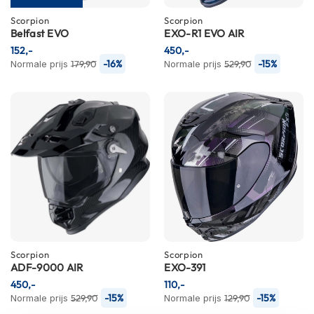
K
Scorpion
Scorpion
i
Belfast EVO
EXO-R1 EVO AIR
n
152,-
d
450,-
e
-16%
-15%
Normale prijs
179,90
Normale prijs
529,90
r
m
o
t
o
r
h
e
l
m
e
n
S
Scorpion
Scorpion
c
ADF-9000 AIR
EXO-391
o
450,-
110,-
o
-15%
-15%
Normale prijs
529,90
Normale prijs
129,90
t