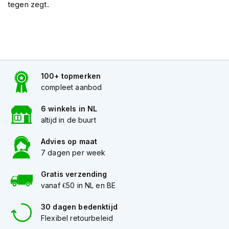
tegen zegt.
J
e
t
h
e
l
m
100+ topmerken
e
compleet aanbod
n
6 winkels in NL
I
altijd in de buurt
n
t
Advies op maat
e
7 dagen per week
g
r
a
Gratis verzending
a
vanaf €50 in NL en BE
l
h
30 dagen bedenktijd
e
Flexibel retourbeleid
l