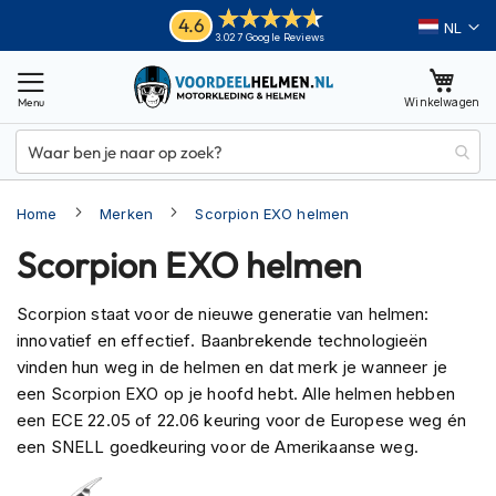
Ga
Helmen
4.6
Taal
3.027 Google Reviews
naar
M
de
o
inhoud
Winkelwagen
t
o
r
h
e
Home
Merken
Scorpion EXO helmen
l
m
Scorpion EXO helmen
e
n
Scorpion staat voor de nieuwe generatie van helmen:
A
innovatief en effectief. Baanbrekende technologieën
d
v
vinden hun weg in de helmen en dat merk je wanneer je
e
een Scorpion EXO op je hoofd hebt. Alle helmen hebben
n
een ECE 22.05 of 22.06 keuring voor de Europese weg én
t
een SNELL goedkeuring voor de Amerikaanse weg.
u
r
e