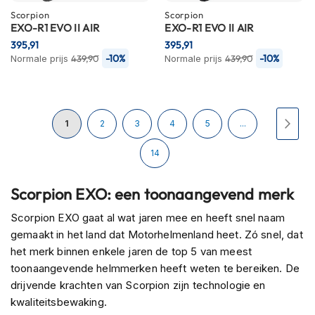
H
Scorpion
Scorpion
e
EXO-R1 EVO II AIR
EXO-R1 EVO II AIR
r
e
395,91
395,91
n
-10%
-10%
Normale prijs
439,90
Normale prijs
439,90
s
c
o
o
Pagina
U
Pagina
Pagina
Pagina
Pagina
Pagi
Volg
t
1
2
3
4
5
...
e
r
lees
Pagina
14
h
e
momenteel
Scorpion EXO: een toonaangevend merk
l
m
pagina
Scorpion EXO gaat al wat jaren mee en heeft snel naam
e
n
gemaakt in het land dat Motorhelmenland heet. Zó snel, dat
het merk binnen enkele jaren de top 5 van meest
D
toonaangevende helmmerken heeft weten te bereiken. De
a
drijvende krachten van Scorpion zijn technologie en
m
e
kwaliteitsbewaking.
s