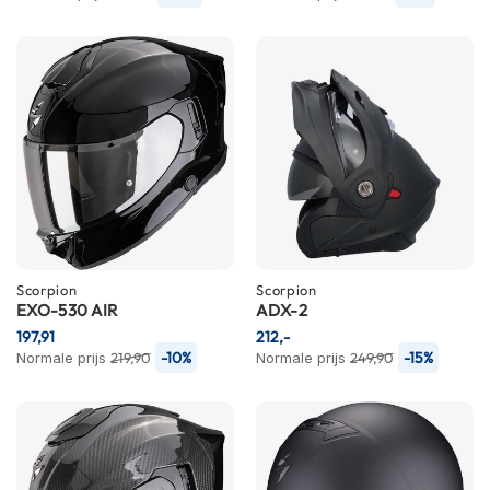
P
i
l
o
t
e
n
h
e
l
m
e
n
Scorpion
Scorpion
P
EXO-530 AIR
ADX-2
i
197,91
212,-
n
-10%
-15%
Normale prijs
219,90
Normale prijs
249,90
l
o
c
k
h
e
l