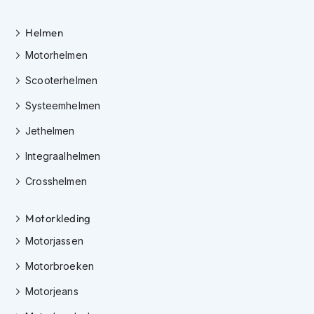
m
e
n
Helmen
Motorhelmen
C
r
Scooterhelmen
o
s
Systeemhelmen
s
h
Jethelmen
e
l
Integraalhelmen
m
e
Crosshelmen
n
Motorkleding
F
i
Motorjassen
e
t
Motorbroeken
s
h
Motorjeans
e
l