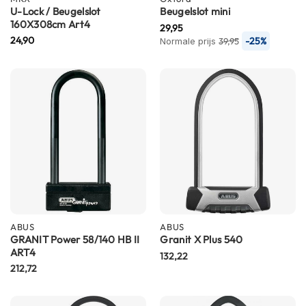
P
U-Lock / Beugelslot
Beugelslot mini
i
160X308cm Art4
29,95
l
24,90
-25%
Normale prijs
39,95
o
t
e
n
h
e
l
m
e
n
P
i
n
l
ABUS
ABUS
o
GRANIT Power 58/140 HB II
Granit X Plus 540
c
ART4
132,22
k
212,72
h
e
l