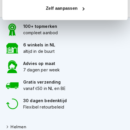
i
Zelf aanpassen
p
b
a
100+ topmerken
c
k
compleet aanbod
h
e
6 winkels in NL
l
altijd in de buurt
m
e
Advies op maat
n
7 dagen per week
H
e
Gratis verzending
r
vanaf €50 in NL en BE
e
n
30 dagen bedenktijd
m
Flexibel retourbeleid
o
t
o
r
Helmen