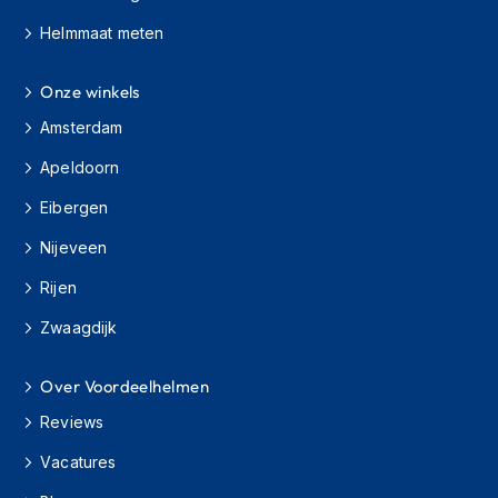
h
Helmmaat meten
i
o
n
Onze winkels
h
e
Amsterdam
l
m
Apeldoorn
e
n
Eibergen
Nijeveen
V
e
Rijen
s
p
Zwaagdijk
a
h
e
Over Voordeelhelmen
l
m
Reviews
e
n
Vacatures