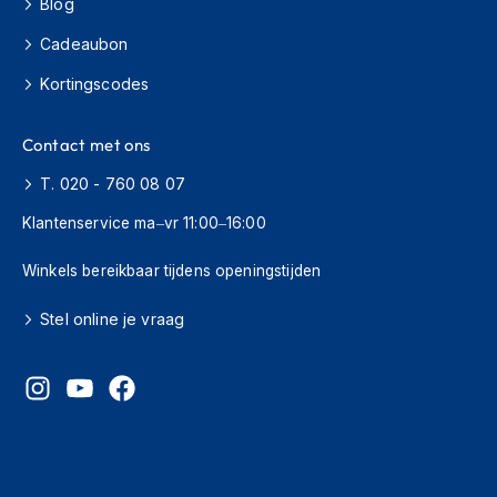
Blog
H
e
Cadeaubon
r
e
Kortingscodes
n
s
c
Contact met ons
o
o
T. 020 - 760 08 07
t
e
Klantenservice ma–vr 11:00–16:00
r
h
Winkels bereikbaar tijdens openingstijden
e
l
Stel online je vraag
m
e
n
D
a
m
e
s