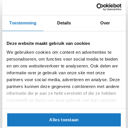
m
e
n
Toestemming
Details
Over
S
t
ABUS
ABUS
GRANIT Extreme 59
i
GRANIT Super Extreme
l
2500
222,17
Deze website maakt gebruik van cookies
l
299,95
e
We gebruiken cookies om content en advertenties te
m
personaliseren, om functies voor social media te bieden
o
en om ons websiteverkeer te analyseren. Ook delen we
t
Beugelslot voor de motor
o
informatie over je gebruik van onze site met onze
r
Met een beugelslot kan je op een eenvoudige manier je
partners voor social media, adverteren en analyse. Deze
h
motor op slot zetten. Het voordeel van een beugelslot is
partners kunnen deze gegevens combineren met andere
e
dat het niet zo groot is en ook niet veel weegt als je het
informatie die je aan ze hebt verstrekt of die ze hebben
l
m
zou willen meenemen. Uiteraard heb je ook grotere
verzameld op basis van jouw gebruik van hun services.
e
beugelsloten voor als je hem bijvoorbeeld thuis op slot wilt
n
zetten in combinatie met een kettingslot.
Alles toestaan
F
l