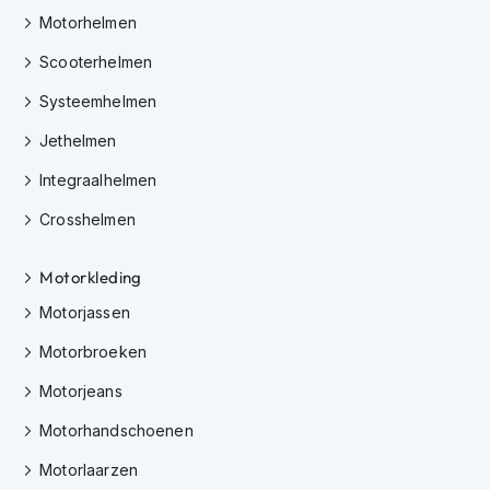
h
Motorhelmen
e
l
Scooterhelmen
m
e
Systeemhelmen
n
Jethelmen
D
a
Integraalhelmen
m
e
Crosshelmen
s
m
Motorkleding
o
t
Motorjassen
o
r
Motorbroeken
h
e
Motorjeans
l
m
Motorhandschoenen
e
n
Motorlaarzen