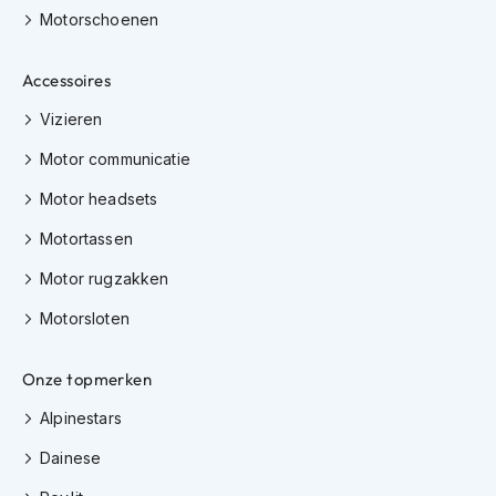
K
Motorschoenen
i
n
Accessoires
d
e
Vizieren
r
m
Motor communicatie
o
t
Motor headsets
o
r
Motortassen
h
e
Motor rugzakken
l
m
Motorsloten
e
n
Onze topmerken
S
c
Alpinestars
o
Dainese
o
t