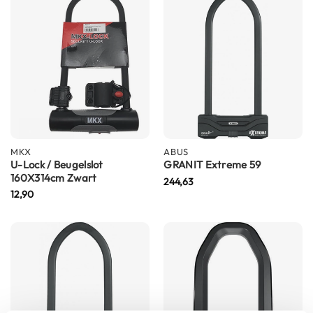
m
e
n
R
a
c
e
h
e
l
MKX
ABUS
m
U-Lock / Beugelslot
GRANIT Extreme 59
e
160X314cm Zwart
244,63
n
12,90
R
e
t
r
o
h
e
l