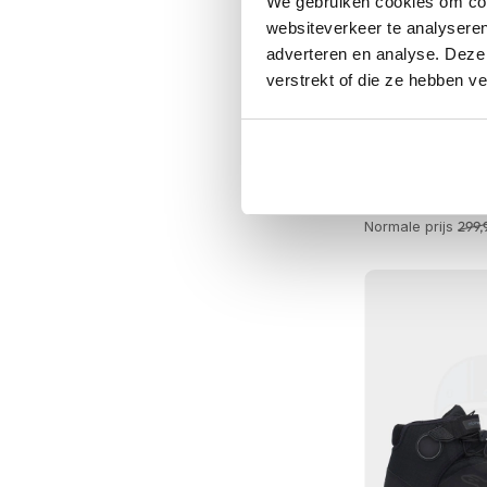
We gebruiken cookies om cont
Tex
websiteverkeer te analyseren
motorjassen
adverteren en analyse. Deze
verstrekt of die ze hebben v
Motorbroeken
Heren
motorbroeken
Alpinestars
Moto
Dames
Zaca Waterpro
motorbroeken
239,-
Normale prijs
299,
Doorwaai
motorbroeken
Waterdichte
motorbroeken
Leren
motorbroeken
Textiel
motorbroeken