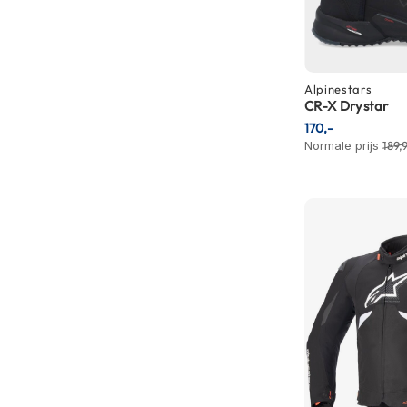
Gore-
Tex
motorbroeken
Kevlar
Alpinestars
motorbroeken
CR-X Drystar
170,-
Cargo
Normale prijs
189,
motorbroeken
Motorjeans
Motorpakken
Heren
motorpak
Dames
motorpak
Eendelig
motorpak
Tweedelig