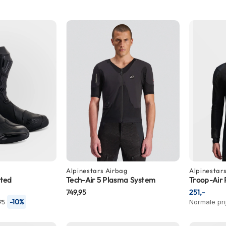
Alpinestars
Airbag
Alpinestar
nted
Tech-Air 5 Plasma System
Troop-Air 
749,95
251,-
-10%
95
Normale pri