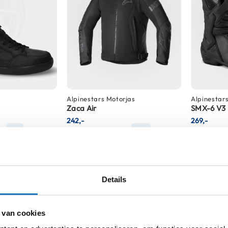
Alpinestars
Motorjas
Alpinestar
Zaca Air
SMX-6 V3
242,-
269,-
-11%
-10%
95
Normale prijs
269,95
Normale pri
Details
 van cookies