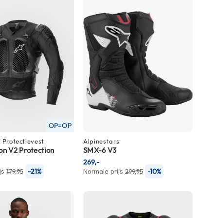
OP=OP
s
Protectievest
Alpinestars
ion V2 Protection
SMX-6 V3
269,-
-21%
-10%
js
179,95
Normale prijs
299,95