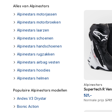
Race
Alles van Alpinestars
helmen
Alpinestars motorjassen
Retro
Alpinestars motorbroeken
helmen
Alpinestars laarzen
Stille
Alpinestars schoenen
motorhelmen
Alpinestars handschoenen
Flip
back
Alpinestars rugzakken
helmen
Alpinestars airbag vesten
Heren
Alpinestars hoodies
motorhelmen
Alpinestars helmen
Dames
Alpinestars
motorhelmen
Supertech R Ve
Populaire Alpinestars modellen
521,-
Kinder
Andes V3 Drystar
Normale prijs
579,
motorhelmen
Bionic Action
Scooterhelmen