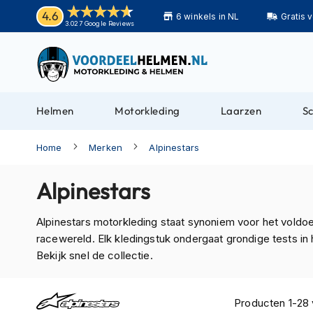
Helmen
4.6
6 winkels in NL
Gratis 
Motorhelmen
3.027 Google Reviews
Adventure
helmen
Bluetooth
helmen
Helmen
Motorkleding
Laarzen
S
Carbon
helmen
Home
Merken
Alpinestars
Enduro
helmen
Alpinestars
Helmen
met
Alpinestars motorkleding staat synoniem voor het vold
zonnevizier
racewereld. Elk kledingstuk ondergaat grondige tests in 
Bekijk snel de collectie.
Pilotenhelmen
Pinlock
helmen
Producten
1
-
28