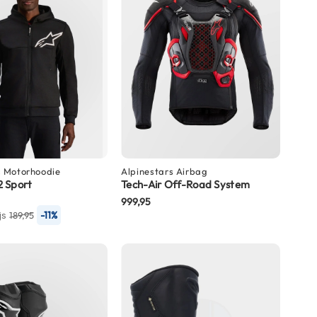
s
Motorhoodie
Alpinestars
Airbag
 Sport
Tech-Air Off-Road System
999,95
-11%
js
189,95