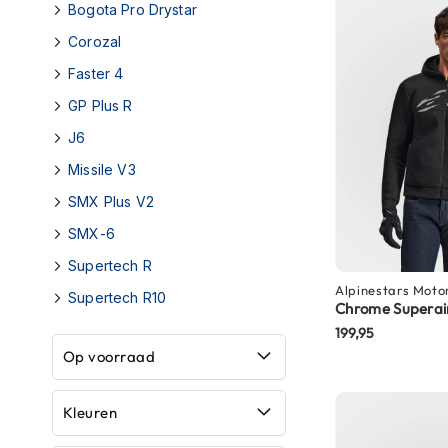
Bogota Pro Drystar
Boxer
Corozal
helmen
Faster 4
Fashion
helmen
GP Plus R
Vespa
J6
helmen
Missile V3
Heren
SMX Plus V2
scooterhelmen
SMX-6
Dames
Supertech R
scooterhelmen
Alpinestars
Moto
Supertech R10
Chrome Superai
Kinder
199,95
scooterhelmen
Op voorraad
Systeemhelmen
Jethelmen
Kleuren
Integraalhelmen