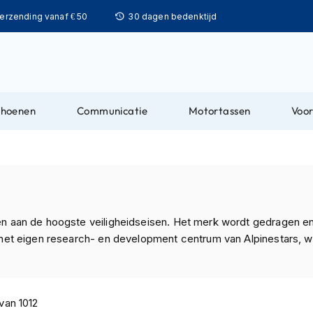
Ga
verzending vanaf € 50
30 dagen bedenktijd
naar
de
inhoud
choenen
Communicatie
Motortassen
Voor
oen aan de hoogste veiligheidseisen. Het merk wordt gedragen 
het eigen research- en development centrum van Alpinestars, wat
van
1012