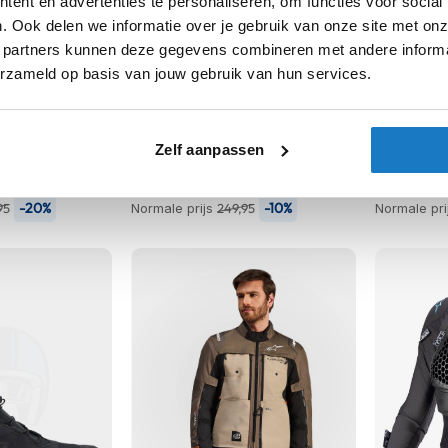
ent en advertenties te personaliseren, om functies voor social
. Ook delen we informatie over je gebruik van onze site met onz
 partners kunnen deze gegevens combineren met andere informat
erzameld op basis van jouw gebruik van hun services.
OP=OP
rjas
Alpinestars
Alpinestar
Zelf aanpassen
of
Ava Women Boots
T-Jaws V
224,-
224,-
-20%
-10%
95
Normale prijs
249,95
Normale pri