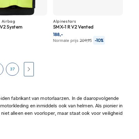
s
Airbag
Alpinestars
 V2 System
SMX-1 R V2 Vented
188,-
-10%
Normale prijs
209,95
Pagina
Pagina
Volgende
37
cheiden fabrikant van motorlaarzen. In de daaropvolgende
motorkleding en inmiddels ook van helmen. Als pionier in
 niet alleen een voorloper, maar staat ook voor veiligheid