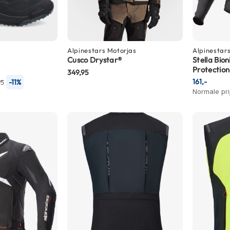
Alpinestars
Motorjas
Alpinestar
Cusco Drystar®
Stella Bion
Protection
349,95
161,-
-11%
95
Normale pri