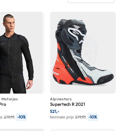
s
Motorjas
Alpinestars
Pro
Supertech R 2021
521,-
-10%
-10%
js
279,95
Normale prijs
579,95