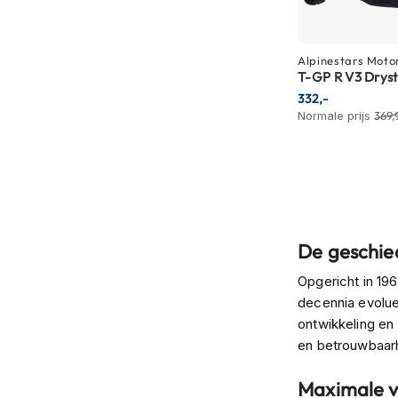
motorpak
Motorhoodies
Alpinestars
Moto
Regenkleding
T-GP R V3 Drys
332,-
Onderkleding
Normale prijs
369,
Balaclavas
en
helmmutsen
Koelvesten
Motorsokken
De geschied
Nekwarmers
en
Opgericht in 196
windcollars
decennia evolue
ontwikkeling en 
Verwarmde
en betrouwbaarh
onderkleding
Protectie
Maximale v