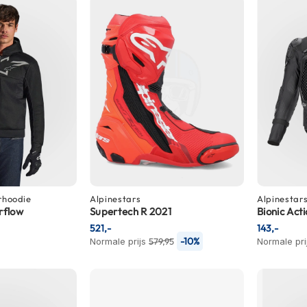
rhoodie
Alpinestars
Alpinestar
rflow
Supertech R 2021
Bionic Act
521,-
143,-
-10%
Normale prijs
579,95
Normale pri