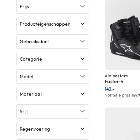
Prijs
Crosshelmen
Fietshelmen
Producteigenschappen
Helm
accessoires
Gebruiksdoel
Vizieren
Pinlocks
Categorie
Tear-
offs
Alpinestars
Model
Faster-4
Crossbrillen
143,-
Oordoppen
Materiaal
Normale prijs
159,
Onderhoud
Stijl
helm
Helm
Regenvoering
houder
&