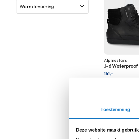
kapstok
Warmtevoering
Motorkleding
Motorjassen
Heren
motorjassen
Dames
motorjassen
Alpinestars
J-6 Waterproof
Doorwaai
161,-
motorjassen
Normale prijs
179,
Waterdichte
motorjassen
Leren
Toestemming
motorjassen
Textiele
motorjassen
Deze website maakt gebruik
Gore-