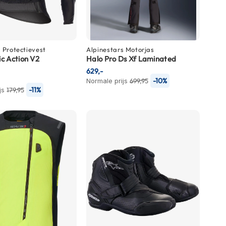
s
Protectievest
Alpinestars
Motorjas
ic Action V2
Halo Pro Ds Xf Laminated
629,-
-10%
Normale prijs
699,95
-11%
js
179,95