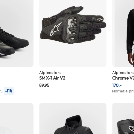
Alpinestars
Alpinestar
SMX-1 Air V2
Chrome V2
89,95
170,-
-11%
95
Normale pri