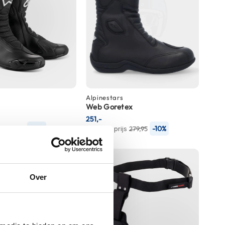
s
Alpinestars
Web Goretex
251,-
-10%
-10%
js
299,95
Normale prijs
279,95
Over