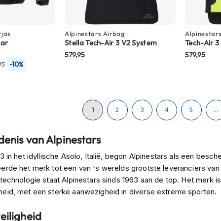
rjas
Alpinestars
Airbag
Alpinestar
tar
Stella Tech-Air 3 V2 System
Tech-Air 3
579,95
579,95
-10%
95
Pagina
U lees momenteel pagina
Pagina
Pagina
Pagina
Pagina
1
2
3
4
5
...
enis van Alpinestars
3 in het idyllische Asolo, Italië, begon Alpinestars als een bes
erde het merk tot een van ‘s werelds grootste leveranciers van 
technologie staat Alpinestars sinds 1963 aan de top. Het merk is
eid, met een sterke aanwezigheid in diverse extreme sporten.
eiligheid