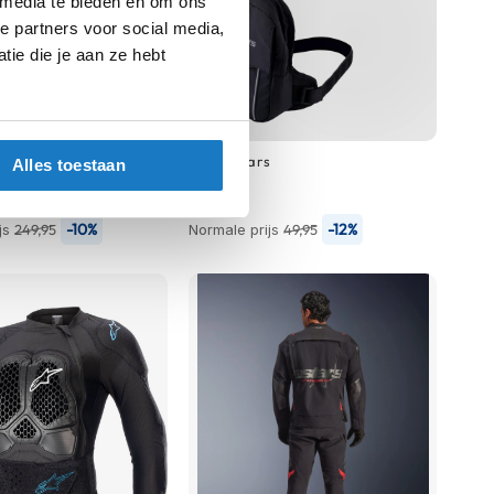
 media te bieden en om ons
e partners voor social media,
ie die je aan ze hebt
s
Motorjas
Alpinestars
Alles toestaan
4 WP
Access
44,-
-10%
-12%
js
249,95
Normale prijs
49,95