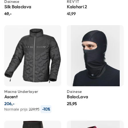
m
Dainese
REV'IT
Silk Balaclava
Kalahari 2
e
n
49,-
41,99
S
t
i
l
l
e
m
o
t
o
r
h
e
Macna
Underlayer
Dainese
l
Ascent
BalacLava
m
206,-
25,95
e
-10%
Normale prijs
229,95
n
F
l