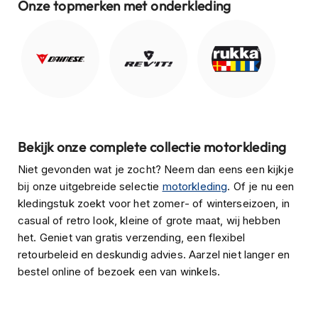
Onze topmerken met onderkleding
J
e
t
h
e
l
m
e
n
Bekijk onze complete collectie motorkleding
I
Niet gevonden wat je zocht? Neem dan eens een kijkje
n
bij onze uitgebreide selectie
motorkleding
. Of je nu een
t
e
kledingstuk zoekt voor het zomer- of winterseizoen, in
g
casual of retro look, kleine of grote maat, wij hebben
r
het. Geniet van gratis verzending, een flexibel
a
a
retourbeleid en deskundig advies. Aarzel niet langer en
l
bestel online of bezoek een van winkels.
h
e
l