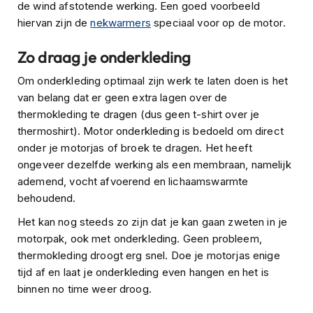
o
de wind afstotende werking. Een goed voorbeeld
t
hiervan zijn de
nekwarmers
speciaal voor op de motor.
e
r
Zo draag je onderkleding
h
e
Om onderkleding optimaal zijn werk te laten doen is het
l
m
van belang dat er geen extra lagen over de
e
thermokleding te dragen (dus geen t-shirt over je
n
thermoshirt). Motor onderkleding is bedoeld om direct
onder je motorjas of broek te dragen. Het heeft
S
y
ongeveer dezelfde werking als een membraan, namelijk
s
ademend, vocht afvoerend en lichaamswarmte
t
behoudend.
e
e
Het kan nog steeds zo zijn dat je kan gaan zweten in je
m
motorpak, ook met onderkleding. Geen probleem,
h
thermokleding droogt erg snel. Doe je motorjas enige
e
l
tijd af en laat je onderkleding even hangen en het is
m
binnen no time weer droog.
e
n