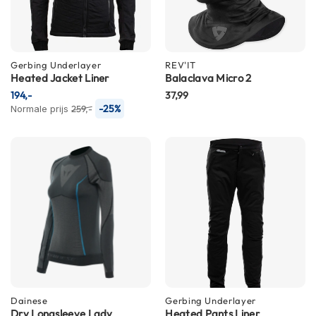
h
e
l
m
e
Gerbing
Underlayer
REV'IT
n
Heated Jacket Liner
Balaclava Micro 2
194,-
37,99
D
-25%
Normale prijs
259,-
a
m
e
s
m
o
t
o
r
h
e
l
m
e
n
Dainese
Gerbing
Underlayer
Dry Longsleeve Lady
Heated Pants Liner