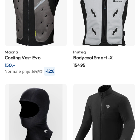
C
a
r
b
o
n
h
e
l
Macna
Inuteq
m
Cooling Vest Evo
Bodycool Smart-X
e
150,-
154,95
n
-12%
Normale prijs
169,95
E
n
d
u
r
o
h
e
l
m
e