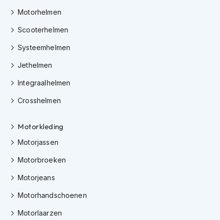
m
Motorhelmen
e
n
Scooterhelmen
H
Systeemhelmen
e
l
Jethelmen
m
a
Integraalhelmen
c
Crosshelmen
c
e
s
Motorkleding
s
o
Motorjassen
i
r
Motorbroeken
e
s
Motorjeans
V
Motorhandschoenen
i
Motorlaarzen
z