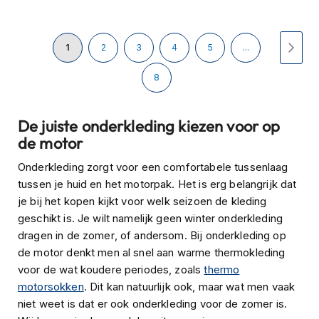
H
e
r
Pagina
e
U
Pagina
Pagina
Pagina
Pagina
Pagi
Volg
1
2
3
4
5
...
n
s
lees
Pagina
8
c
o
momenteel
o
De juiste onderkleding kiezen voor op
t
pagina
de motor
e
r
Onderkleding zorgt voor een comfortabele tussenlaag
h
e
tussen je huid en het motorpak. Het is erg belangrijk dat
l
je bij het kopen kijkt voor welk seizoen de kleding
m
geschikt is. Je wilt namelijk geen winter onderkleding
e
n
dragen in de zomer, of andersom. Bij onderkleding op
de motor denkt men al snel aan warme thermokleding
D
voor de wat koudere periodes, zoals
thermo
a
motorsokken
. Dit kan natuurlijk ook, maar wat men vaak
m
e
niet weet is dat er ook onderkleding voor de zomer is.
s