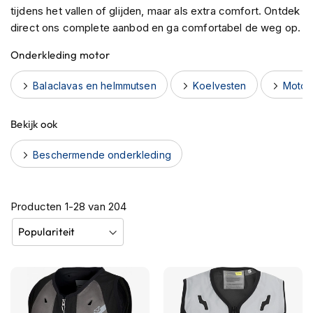
h
tijdens het vallen of glijden, maar als extra comfort. Ontdek
e
direct ons complete aanbod en ga comfortabel de weg op.
l
m
Onderkleding motor
e
n
Balaclavas en helmmutsen
Koelvesten
Motor
B
l
Bekijk ook
u
e
Beschermende onderkleding
t
o
o
t
Producten
1
-
28
van
204
h
h
e
l
m
e
n