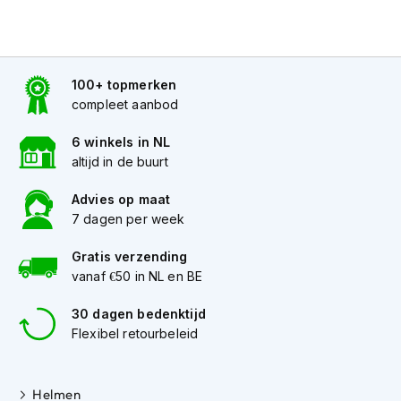
m
e
n
C
100+ topmerken
r
compleet aanbod
o
s
s
6 winkels in NL
h
altijd in de buurt
e
l
Advies op maat
m
7 dagen per week
e
n
Gratis verzending
vanaf €50 in NL en BE
F
i
e
30 dagen bedenktijd
t
Flexibel retourbeleid
s
h
e
Helmen
l