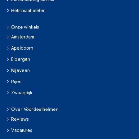
O
Helmmaat meten
n
d
e
Onze winkels
r
Amsterdam
h
o
Apeldoorn
u
d
Eibergen
h
e
Nijeveen
l
m
Rijen
H
Zwaagdijk
e
l
m
Over Voordeelhelmen
h
Reviews
o
u
Vacatures
d
e