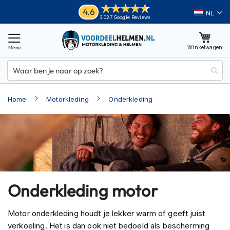
Ga
Helmen
4.6
Taal
3.027 Google Reviews
naar
M
de
o
inhoud
Winkelwagen
t
o
r
h
e
Home
Motorkleding
Onderkleding
l
m
e
n
A
d
v
e
Onderkleding motor
n
t
u
Motor onderkleding houdt je lekker warm of geeft juist
r
verkoeling. Het is dan ook niet bedoeld als bescherming
e