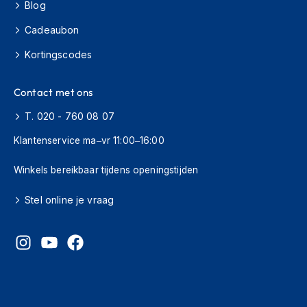
Blog
r
&
Cadeaubon
k
a
Kortingscodes
p
s
t
Contact met ons
o
k
T. 020 - 760 08 07
Klantenservice ma–vr 11:00–16:00
Motorkleding
Winkels bereikbaar tijdens openingstijden
M
o
t
Stel online je vraag
o
r
j
a
s
s
e
n