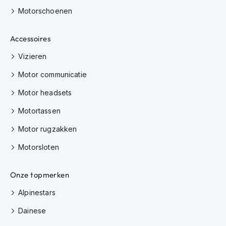
i
Motorschoenen
e
r
e
Accessoires
n
Vizieren
P
i
Motor communicatie
n
l
Motor headsets
o
c
Motortassen
k
s
Motor rugzakken
Motorsloten
T
e
a
Onze topmerken
r
-
Alpinestars
o
f
Dainese
f
s