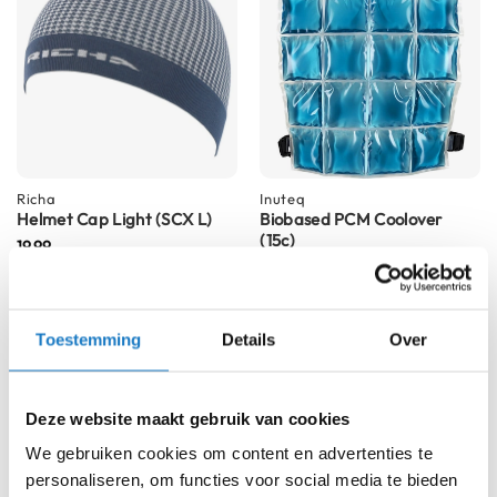
e
r
h
e
l
m
e
n
B
Richa
Inuteq
o
Helmet Cap Light (SCX L)
Biobased PCM Coolover
x
(15c)
19,99
e
179,95
r
h
e
Toestemming
Details
Over
l
m
e
n
Deze website maakt gebruik van cookies
F
We gebruiken cookies om content en advertenties te
a
personaliseren, om functies voor social media te bieden
s