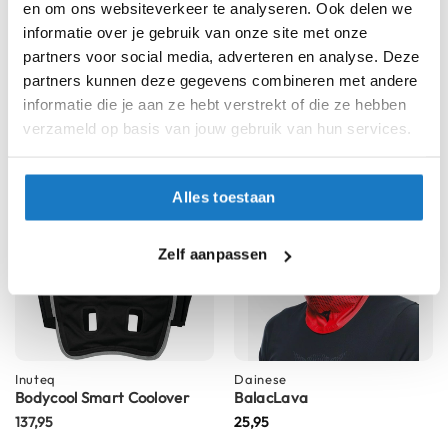
en om ons websiteverkeer te analyseren. Ook delen we
h
informatie over je gebruik van onze site met onze
i
o
partners voor social media, adverteren en analyse. Deze
Richa
REV'IT
n
partners kunnen deze gegevens combineren met andere
Balaclava Summer
Storm 2 WB
h
informatie die je aan ze hebt verstrekt of die ze hebben
13,-
139,99
e
verzameld op basis van jouw gebruik van hun services.
l
m
e
n
Alles toestaan
V
e
Zelf aanpassen
s
p
a
h
e
l
m
Inuteq
Dainese
e
Bodycool Smart Coolover
BalacLava
n
137,95
25,95