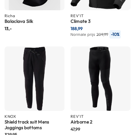
n
Richa
H
REV'IT
Balaclava Silk
Climate 3
e
l
13,-
188,99
m
-10%
Normale prijs
209,99
e
n
m
e
t
z
o
n
n
e
v
i
z
i
KNOX
REV'IT
e
Shield track suit Mens
Airborne 2
r
Joggings bottoms
47,99
329,95