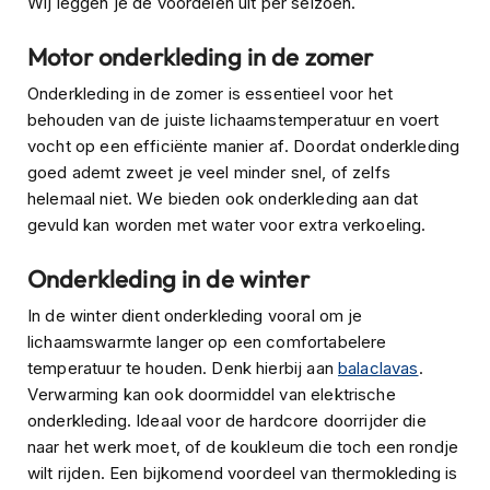
Wij leggen je de voordelen uit per seizoen.
s
c
Motor onderkleding in de zomer
o
o
Onderkleding in de zomer is essentieel voor het
t
behouden van de juiste lichaamstemperatuur en voert
e
r
vocht op een efficiënte manier af. Doordat onderkleding
h
goed ademt zweet je veel minder snel, of zelfs
e
helemaal niet. We bieden ook onderkleding aan dat
l
gevuld kan worden met water voor extra verkoeling.
m
e
n
Onderkleding in de winter
K
In de winter dient onderkleding vooral om je
i
lichaamswarmte langer op een comfortabelere
n
temperatuur te houden. Denk hierbij aan
balaclavas
.
d
e
Verwarming kan ook doormiddel van elektrische
r
onderkleding. Ideaal voor de hardcore doorrijder die
s
naar het werk moet, of de koukleum die toch een rondje
c
wilt rijden. Een bijkomend voordeel van thermokleding is
o