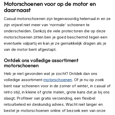
H
Motorschoenen voor op de motor en
e
daarnaast
momenteel
r
e
Casual motorschoenen zijn tegenwoordig helemaal in en ze
pagina
n
zijn vrijwel niet meer van ‘normale’ schoenen te
s
onderscheiden. Dankzij de vele protectoren die op deze
c
o
motorschoenen zitten ben je goed beschermd tegen een
o
eventuele valpartij en kan je ze gemakkelijk dragen als je
t
van de motor bent afgestapt.
e
r
Ontdek ons volledige assortiment
h
motorschoenen
e
l
Heb je niet gevonden wat je zocht? Ontdek dan ons
m
volledige assortiment
e
motorschoenen
. Of je nu op zoek
n
bent naar schoenen voor in de zomer of winter, in casual of
retro stijl, in kleine of grote maten, grote kans dat je bij ons
D
slaagt. Profiteer van gratis verzending, een flexibel
a
retourbeleid en deskundig advies. Wacht niet langer en
m
e
bestel je motorschoenen online of bezoek een van onze
s