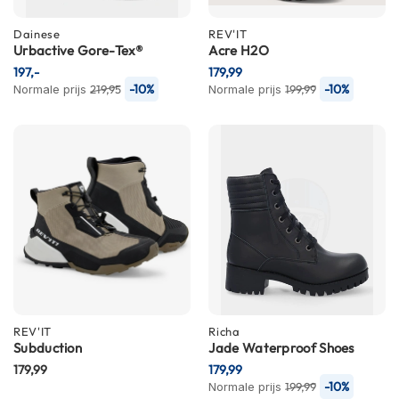
i
p
Dainese
REV'IT
b
Urbactive Gore-Tex®
Acre H2O
a
197,-
179,99
c
-10%
-10%
Normale prijs
219,95
Normale prijs
199,99
k
h
e
l
m
e
n
H
e
r
e
n
m
REV'IT
Richa
o
Subduction
Jade Waterproof Shoes
t
179,99
o
179,99
r
-10%
Normale prijs
199,99