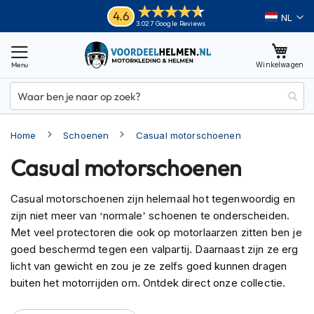
Ga
Helmen
4.6
Taal
3.027 Google Reviews
naar
M
de
o
inhoud
Winkelwagen
t
o
r
h
e
Home
Schoenen
Casual motorschoenen
l
m
Casual motorschoenen
e
n
Casual motorschoenen zijn helemaal hot tegenwoordig en
A
zijn niet meer van ‘normale’ schoenen te onderscheiden.
d
v
Met veel protectoren die ook op motorlaarzen zitten ben je
e
goed beschermd tegen een valpartij. Daarnaast zijn ze erg
n
licht van gewicht en zou je ze zelfs goed kunnen dragen
t
buiten het motorrijden om. Ontdek direct onze collectie.
u
r
e