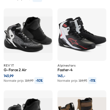
m
e
n
R
a
c
e
h
e
l
m
e
n
REV'IT
Alpinestars
G-Force 2 Air
Faster-4
R
143,99
143,-
e
-10%
-11%
Normale prijs
159,99
Normale prijs
159,95
t
r
o
h
e
l