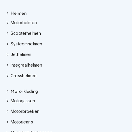
o
t
e
Helmen
r
Motorhelmen
h
e
Scooterhelmen
l
m
Systeemhelmen
e
n
Jethelmen
S
Integraalhelmen
y
s
Crosshelmen
t
e
Motorkleding
e
m
Motorjassen
h
e
Motorbroeken
l
m
Motorjeans
e
n