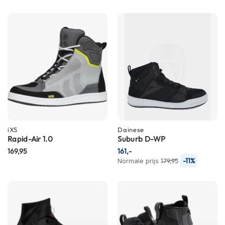
h
e
l
m
e
n
D
a
m
e
s
m
o
iXS
Dainese
t
Rapid-Air 1.0
Suburb D-WP
o
169,95
161,-
r
-11%
Normale prijs
179,95
h
e
l
m
e
n