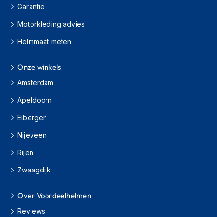
Garantie
m
e
Motorkleding advies
n
Helmmaat meten
H
e
l
Onze winkels
m
a
Amsterdam
c
c
Apeldoorn
e
Eibergen
s
s
Nijeveen
o
i
Rijen
r
e
Zwaagdijk
s
V
Over Voordeelhelmen
i
z
Reviews