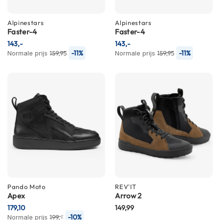
P
i
l
Alpinestars
Alpinestars
o
Faster-4
Faster-4
t
143,-
143,-
e
-11%
-11%
Normale prijs
159,95
Normale prijs
159,95
n
h
e
l
m
e
n
P
i
n
l
o
c
Pando Moto
REV'IT
k
Apex
Arrow 2
h
179,10
149,99
e
-10%
Normale prijs
l
199,-