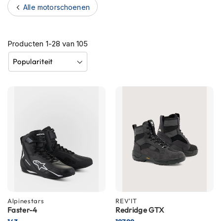
h
Alle motorschoenen
e
l
m
Producten
1
-
28
van
105
e
n
B
l
u
e
t
o
o
t
h
h
e
l
m
e
Alpinestars
REV'IT
n
Faster-4
Redridge GTX