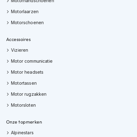
Motorhandschoenen
J
Motorlaarzen
e
t
Motorschoenen
h
e
Accessoires
l
m
Vizieren
e
n
Motor communicatie
I
Motor headsets
n
t
Motortassen
e
g
Motor rugzakken
r
a
Motorsloten
a
l
h
Onze topmerken
e
Alpinestars
l