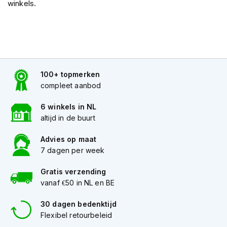
winkels.
s
c
o
o
t
e
r
100+ topmerken
h
e
compleet aanbod
l
m
6 winkels in NL
e
altijd in de buurt
n
Advies op maat
K
7 dagen per week
i
n
Gratis verzending
d
e
vanaf €50 in NL en BE
r
s
30 dagen bedenktijd
c
Flexibel retourbeleid
o