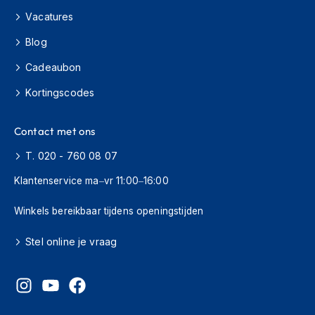
i
Vacatures
e
r
Blog
e
n
Cadeaubon
P
Kortingscodes
i
n
l
Contact met ons
o
c
T. 020 - 760 08 07
k
s
Klantenservice ma–vr 11:00–16:00
T
Winkels bereikbaar tijdens openingstijden
e
a
Stel online je vraag
r
-
o
f
f
s