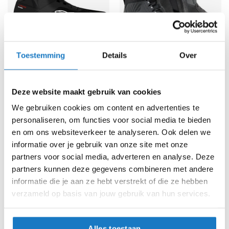
K
i
n
d
e
Toestemming
Details
Over
r
m
Alpinestars
REV'IT
o
Speedforce Xr
Arrow 2 Air
t
Deze website maakt gebruik van cookies
o
161,-
154,99
r
-11%
Normale prijs
179,95
We gebruiken cookies om content en advertenties te
h
personaliseren, om functies voor social media te bieden
e
en om ons websiteverkeer te analyseren. Ook delen we
l
m
informatie over je gebruik van onze site met onze
e
partners voor social media, adverteren en analyse. Deze
n
partners kunnen deze gegevens combineren met andere
informatie die je aan ze hebt verstrekt of die ze hebben
S
c
verzameld op basis van jouw gebruik van hun services.
o
o
t
Alles toestaan