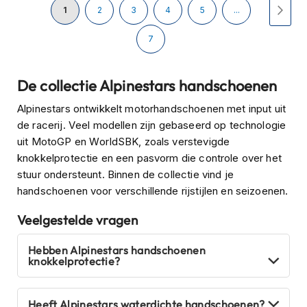
Pagina
H
U
Pagina
Pagina
Pagina
Pagina
Pagi
Volg
1
2
3
4
5
...
e
r
lees
Pagina
7
e
n
momenteel
s
De collectie Alpinestars handschoenen
c
pagina
o
Alpinestars ontwikkelt motorhandschoenen met input uit
o
t
de racerij. Veel modellen zijn gebaseerd op technologie
e
uit MotoGP en WorldSBK, zoals verstevigde
r
knokkelprotectie en een pasvorm die controle over het
h
e
stuur ondersteunt. Binnen de collectie vind je
l
handschoenen voor verschillende rijstijlen en seizoenen.
m
e
Veelgestelde vragen
n
Hebben Alpinestars handschoenen
D
knokkelprotectie?
a
m
e
Heeft Alpinestars waterdichte handschoenen?
s