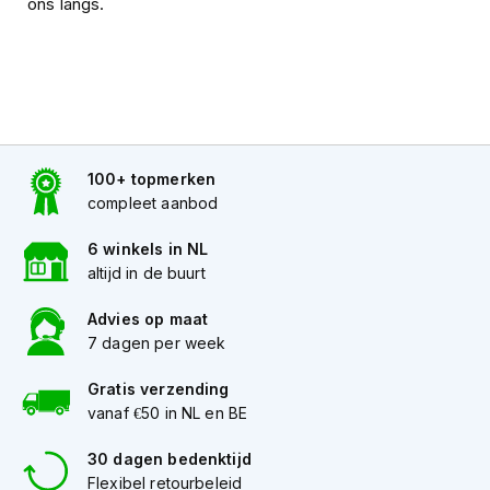
ons langs.
o
t
e
r
h
e
l
m
e
100+ topmerken
n
compleet aanbod
S
6 winkels in NL
y
altijd in de buurt
s
t
e
Advies op maat
e
7 dagen per week
m
h
Gratis verzending
e
vanaf €50 in NL en BE
l
m
30 dagen bedenktijd
e
Flexibel retourbeleid
n