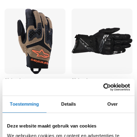
K
i
n
d
e
r
m
o
t
o
r
h
e
Alpinestars
Alpinestars
l
SP-3
Motorhandschoenen
m
Manti Air
e
89,95
n
89,95
Toestemming
Details
Over
S
c
o
Deze website maakt gebruik van cookies
o
t
We gebruiken cookies om content en advertenties te