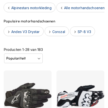
h
e
Alpinestars motorkleding
Alle motorhandschoenen
l
m
Populaire motorhandschoenen
e
n
Andes V3 Drystar
Corozal
SP-8 V3
B
l
u
Producten
e
1
-
28
van
183
t
o
o
t
h
h
e
l
m
e
n