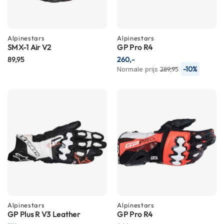
C
a
r
b
Alpinestars
Alpinestars
o
SMX-1 Air V2
GP Pro R4
n
89,95
h
260,-
e
-10%
Normale prijs
289,95
l
m
e
n
E
n
d
u
r
o
h
e
l
Alpinestars
Alpinestars
m
GP Plus R V3 Leather
GP Pro R4
e