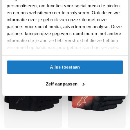
e
personaliseren, om functies voor social media te bieden
r
h
en om ons websiteverkeer te analyseren. Ook delen we
e
informatie over je gebruik van onze site met onze
l
partners voor social media, adverteren en analyse. Deze
m
partners kunnen deze gegevens combineren met andere
e
n
informatie die je aan ze hebt verstrekt of die ze hebben
Alpinestars
Alpinestars
SP X 3
verzameld op basis van jouw gebruik van hun services.
Stella Copper
B
79,95
54,95
o
x
Alles toestaan
e
r
h
Zelf aanpassen
e
l
m
e
n
F
a
s