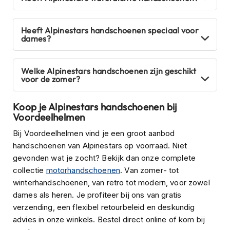
s
c
o
Heeft Alpinestars handschoenen speciaal voor
o
dames?
t
e
r
Welke Alpinestars handschoenen zijn geschikt
h
voor de zomer?
e
l
Koop je Alpinestars handschoenen bij
m
e
Voordeelhelmen
n
Bij Voordeelhelmen vind je een groot aanbod
K
handschoenen van Alpinestars op voorraad. Niet
i
gevonden wat je zocht? Bekijk dan onze complete
n
collectie
motorhandschoenen
. Van zomer- tot
d
winterhandschoenen, van retro tot modern, voor zowel
e
r
dames als heren. Je profiteer bij ons van gratis
s
verzending, een flexibel retourbeleid en deskundig
c
advies in onze winkels. Bestel direct online of kom bij
o