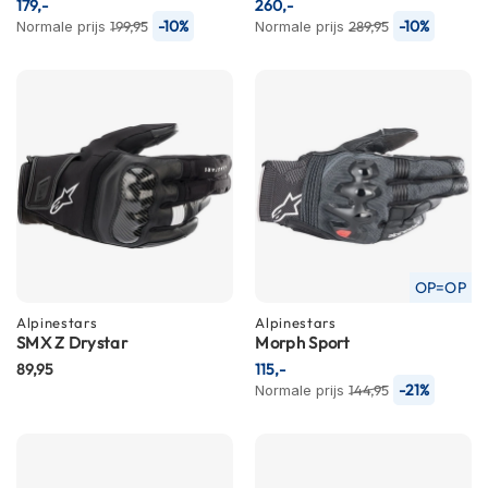
179,-
260,-
n
-10%
-10%
Normale prijs
199,95
Normale prijs
289,95
H
e
l
m
e
n
m
e
t
z
o
n
OP=OP
n
Alpinestars
Alpinestars
e
SMX Z Drystar
Morph Sport
v
i
89,95
115,-
z
-21%
Normale prijs
144,95
i
e
r