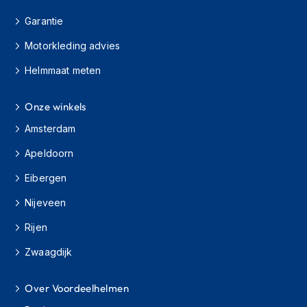
i
e
Garantie
r
e
Motorkleding advies
n
Helmmaat meten
P
i
Onze winkels
n
l
Amsterdam
o
c
Apeldoorn
k
s
Eibergen
T
Nijeveen
e
a
Rijen
r
Zwaagdijk
-
o
f
Over Voordeelhelmen
f
s