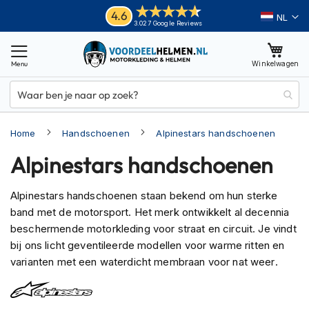
Ga
Helmen
4.6
Taal
3.027 Google Reviews
naar
M
de
o
inhoud
Winkelwagen
t
o
r
h
e
Home
Handschoenen
Alpinestars handschoenen
l
m
Alpinestars handschoenen
e
n
Alpinestars handschoenen staan bekend om hun sterke
A
band met de motorsport. Het merk ontwikkelt al decennia
d
v
beschermende motorkleding voor straat en circuit. Je vindt
e
bij ons licht geventileerde modellen voor warme ritten en
n
varianten met een waterdicht membraan voor nat weer.
t
u
r
e