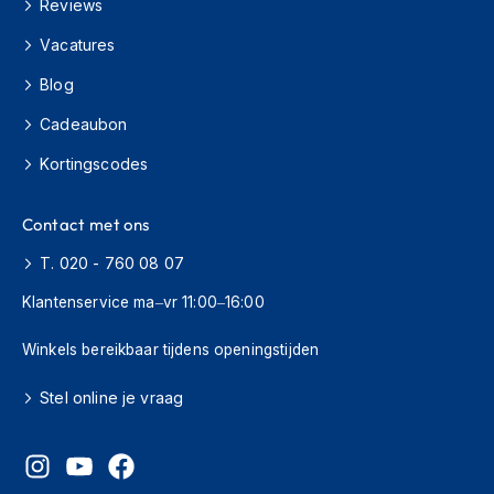
Reviews
C
Vacatures
r
o
Blog
s
s
Cadeaubon
b
Kortingscodes
r
i
l
Contact met ons
l
e
T. 020 - 760 08 07
n
Klantenservice ma–vr 11:00–16:00
O
o
Winkels bereikbaar tijdens openingstijden
r
d
o
Stel online je vraag
p
p
e
n