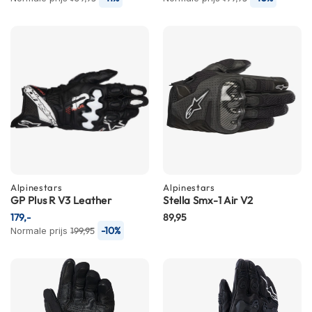
m
e
n
S
t
i
l
l
e
m
o
t
o
Alpinestars
Alpinestars
r
GP Plus R V3 Leather
Stella Smx-1 Air V2
h
e
179,-
89,95
l
-10%
Normale prijs
199,95
m
e
n
F
l