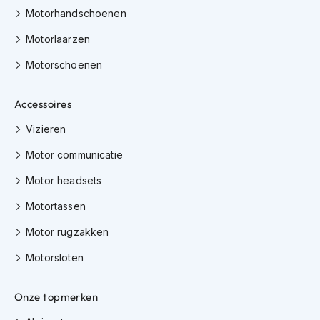
m
Motorhandschoenen
e
n
Motorlaarzen
C
Motorschoenen
r
o
s
Accessoires
s
h
Vizieren
e
l
Motor communicatie
m
Motor headsets
e
n
Motortassen
F
Motor rugzakken
i
e
Motorsloten
t
s
h
Onze topmerken
e
l