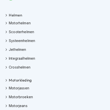
J
e
Helmen
t
h
Motorhelmen
e
l
Scooterhelmen
m
Systeemhelmen
e
n
Jethelmen
I
Integraalhelmen
n
t
Crosshelmen
e
g
r
Motorkleding
a
a
Motorjassen
l
Motorbroeken
h
e
Motorjeans
l