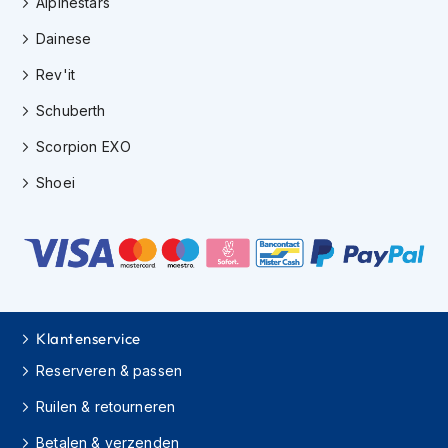
Alpinestars
m
e
Dainese
n
Rev'it
H
Schuberth
e
l
Scorpion EXO
m
a
Shoei
c
c
e
s
s
o
i
r
Klantenservice
e
s
Reserveren & passen
V
Ruilen & retourneren
i
z
Betalen & verzenden