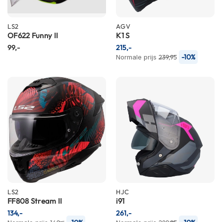
m
e
n
LS2
AGV
OF622 Funny II
K1 S
S
99,-
215,-
t
-10%
Normale prijs
239,95
i
l
l
e
m
o
t
o
r
h
e
l
m
e
n
LS2
HJC
FF808 Stream II
i91
F
134,-
261,-
l