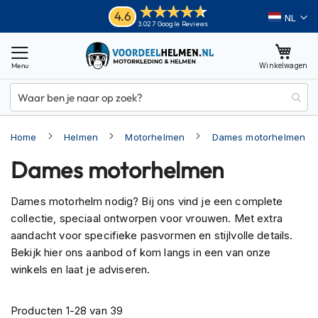
Ga
Helmen
4.6
Taal
3.027 Google Reviews
naar
M
de
o
inhoud
Winkelwagen
t
o
r
h
e
Home
Helmen
Motorhelmen
Dames motorhelmen
l
m
Dames motorhelmen
e
n
Dames motorhelm nodig? Bij ons vind je een complete
A
collectie, speciaal ontworpen voor vrouwen. Met extra
d
v
aandacht voor specifieke pasvormen en stijlvolle details.
e
Bekijk hier ons aanbod of kom langs in een van onze
n
winkels en laat je adviseren.
t
u
r
Producten
1
-
28
van
39
e