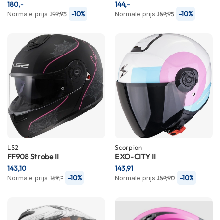
P
180,-
144,-
i
-10%
-10%
Normale prijs
199,95
Normale prijs
159,95
l
o
t
e
n
h
e
l
m
e
n
P
i
LS2
Scorpion
n
FF908 Strobe II
EXO-CITY II
l
143,10
143,91
o
-10%
-10%
Normale prijs
159,-
Normale prijs
159,90
c
k
h
e
l