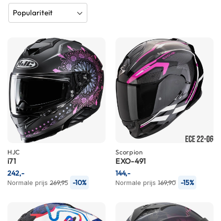
h
e
l
m
e
n
B
l
u
e
t
o
o
t
h
HJC
Scorpion
h
i71
EXO-491
e
242,-
144,-
l
-10%
-15%
Normale prijs
269,95
Normale prijs
169,90
m
e
n