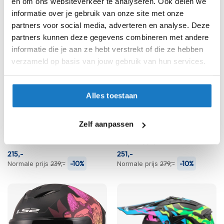
en om ons websiteverkeer te analyseren. Ook delen we
e
r
informatie over je gebruik van onze site met onze
h
partners voor social media, adverteren en analyse. Deze
e
partners kunnen deze gegevens combineren met andere
l
informatie die je aan ze hebt verstrekt of die ze hebben
m
e
verzameld op basis van jouw gebruik van hun services.
n
B
Alles toestaan
o
x
e
Zelf aanpassen
r
AGV
LS2
h
K1 S
FF811 Vector II
e
215,-
251,-
l
-10%
-10%
Normale prijs
239,-
Normale prijs
279,-
m
e
n
F
a
s