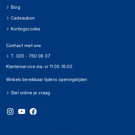
Blog
C
r
Cadeaubon
o
s
Kortingscodes
s
b
Contact met ons
r
i
T. 020 - 760 08 07
l
l
Klantenservice ma–vr 11:00–16:00
e
n
Winkels bereikbaar tijdens openingstijden
O
o
Stel online je vraag
r
d
o
p
p
e
n