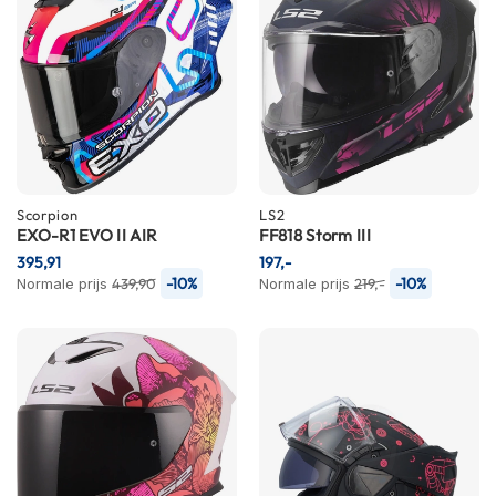
C
a
r
b
o
n
h
e
l
m
Scorpion
e
LS2
EXO-R1 EVO II AIR
FF818 Storm III
n
395,91
197,-
E
-10%
-10%
Normale prijs
439,90
Normale prijs
219,-
n
d
u
r
o
h
e
l
m
e