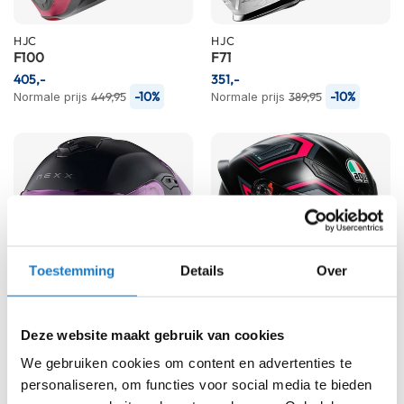
K
i
HJC
HJC
n
F100
F71
d
405,-
351,-
e
-10%
-10%
Normale prijs
449,95
Normale prijs
389,95
r
m
o
t
o
r
h
e
l
m
e
Toestemming
Details
Over
n
S
Deze website maakt gebruik van cookies
c
NEXX
AGV
o
Y.100R
K1 S
We gebruiken cookies om content en advertenties te
o
255,-
215,-
personaliseren, om functies voor social media te bieden
t
-12%
-10%
Normale prijs
289,95
Normale prijs
239,-