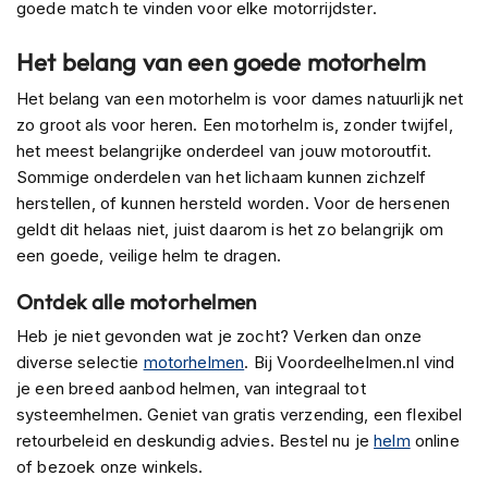
goede match te vinden voor elke motorrijdster.
s
c
Het belang van een goede motorhelm
o
o
Het belang van een motorhelm is voor dames natuurlijk net
t
e
zo groot als voor heren. Een motorhelm is, zonder twijfel,
r
het meest belangrijke onderdeel van jouw motoroutfit.
h
Sommige onderdelen van het lichaam kunnen zichzelf
e
herstellen, of kunnen hersteld worden. Voor de hersenen
l
m
geldt dit helaas niet, juist daarom is het zo belangrijk om
e
een goede, veilige helm te dragen.
n
Ontdek alle motorhelmen
K
i
Heb je niet gevonden wat je zocht? Verken dan onze
n
diverse selectie
motorhelmen
. Bij Voordeelhelmen.nl vind
d
je een breed aanbod helmen, van integraal tot
e
r
systeemhelmen. Geniet van gratis verzending, een flexibel
s
retourbeleid en deskundig advies. Bestel nu je
helm
online
c
of bezoek onze winkels.
o