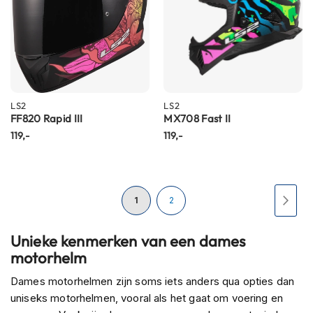
h
i
o
n
h
e
l
m
LS2
LS2
e
FF820 Rapid III
MX708 Fast II
n
119,-
119,-
V
e
s
Pagina
p
U
Pagina
Pagi
Volg
1
2
a
h
lees
e
Unieke kenmerken van een dames
l
motorhelm
momenteel
m
e
Dames motorhelmen zijn soms iets anders qua opties dan
pagina
n
uniseks motorhelmen, vooral als het gaat om voering en