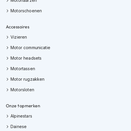
Motorlaarzen
m
e
Motorschoenen
n
C
Accessoires
r
o
Vizieren
s
s
Motor communicatie
h
e
Motor headsets
l
m
Motortassen
e
Motor rugzakken
n
Motorsloten
F
i
e
Onze topmerken
t
s
Alpinestars
h
e
Dainese
l