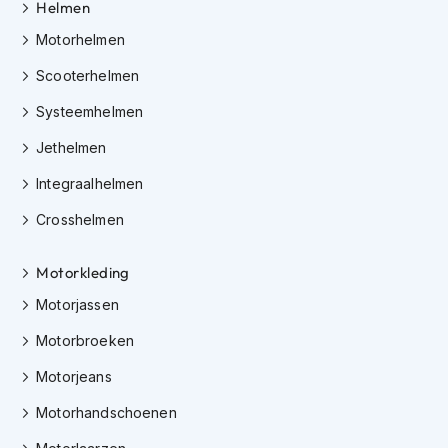
Helmen
J
Motorhelmen
e
t
Scooterhelmen
h
e
Systeemhelmen
l
m
Jethelmen
e
Integraalhelmen
n
Crosshelmen
I
n
t
Motorkleding
e
g
Motorjassen
r
a
Motorbroeken
a
l
Motorjeans
h
Motorhandschoenen
e
l