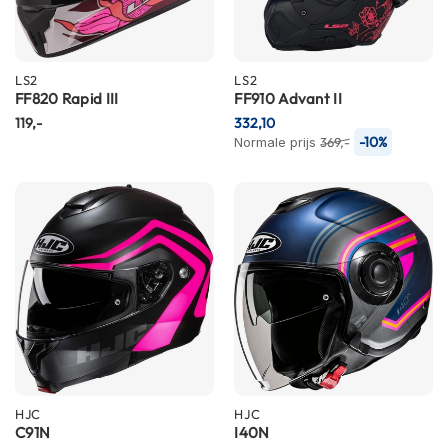
n
H
e
LS2
LS2
l
FF820 Rapid III
FF910 Advant II
m
119,-
332,10
e
-10%
Normale prijs
369,-
n
m
e
t
z
o
n
n
e
v
i
z
i
e
r
HJC
HJC
C91N
I40N