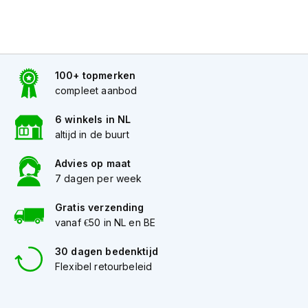
o
t
e
r
h
e
100+ topmerken
l
compleet aanbod
m
e
6 winkels in NL
n
altijd in de buurt
S
y
Advies op maat
s
7 dagen per week
t
e
Gratis verzending
e
vanaf €50 in NL en BE
m
h
30 dagen bedenktijd
e
l
Flexibel retourbeleid
m
e
n