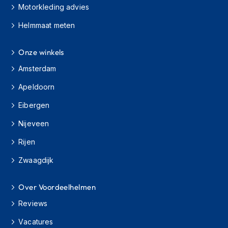
i
Motorkleding advies
e
r
Helmmaat meten
e
n
Onze winkels
P
Amsterdam
i
n
Apeldoorn
l
o
Eibergen
c
k
Nijeveen
s
Rijen
T
e
Zwaagdijk
a
r
Over Voordeelhelmen
-
o
Reviews
f
f
Vacatures
s