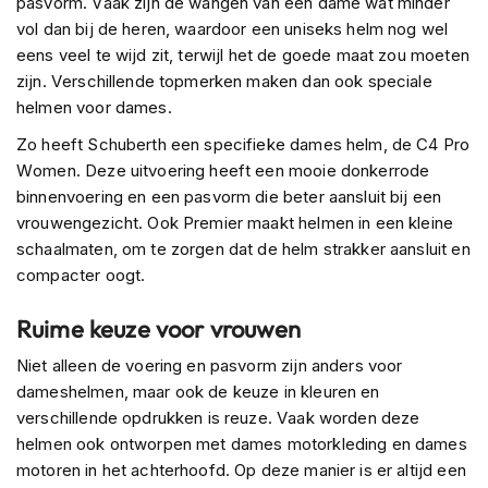
pasvorm. Vaak zijn de wangen van een dame wat minder
H
e
vol dan bij de heren, waardoor een uniseks helm nog wel
r
eens veel te wijd zit, terwijl het de goede maat zou moeten
e
zijn. Verschillende topmerken maken dan ook speciale
n
helmen voor dames.
s
c
Zo heeft Schuberth een specifieke dames helm, de C4 Pro
o
Women. Deze uitvoering heeft een mooie donkerrode
o
t
binnenvoering en een pasvorm die beter aansluit bij een
e
vrouwengezicht. Ook Premier maakt helmen in een kleine
r
schaalmaten, om te zorgen dat de helm strakker aansluit en
h
compacter oogt.
e
l
m
Ruime keuze voor vrouwen
e
n
Niet alleen de voering en pasvorm zijn anders voor
dameshelmen, maar ook de keuze in kleuren en
D
verschillende opdrukken is reuze. Vaak worden deze
a
m
helmen ook ontworpen met dames motorkleding en dames
e
motoren in het achterhoofd. Op deze manier is er altijd een
s