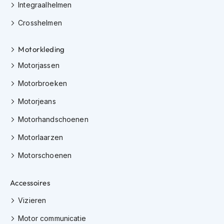
e
Integraalhelmen
r
h
Crosshelmen
e
l
Motorkleding
m
e
Motorjassen
n
Motorbroeken
B
o
Motorjeans
x
e
Motorhandschoenen
r
h
Motorlaarzen
e
l
Motorschoenen
m
e
Accessoires
n
Vizieren
F
a
Motor communicatie
s