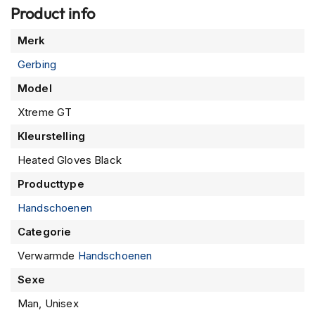
motorhandschoen houdt je handen de hele dag warm en
Product info
m
e
comfortabel.
Let op: accu's en/of kabels worden niet
Meer
n
Merk
meegeleverd.
informatie
Gerbing
R
a
Model
c
e
Xtreme GT
h
e
Kleurstelling
l
m
Heated Gloves Black
e
Producttype
n
Handschoenen
R
e
Categorie
t
r
Verwarmde
Handschoenen
o
h
Sexe
e
Man, Unisex
l