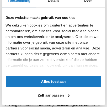
Toestemming
Details
Over
i
XS
p
b
XXL
a
Deze website maakt gebruik van cookies
c
We gebruiken cookies om content en advertenties te
k
XXS
personaliseren, om functies voor social media te bieden
h
e
en om ons websiteverkeer te analyseren. Ook delen we
XXXL
l
informatie over je gebruik van onze site met onze
m
partners voor social media, adverteren en analyse. Deze
e
Op voorraad
n
partners kunnen deze gegevens combineren met andere
Op voorraad bij Gerbing 2-4 werkdagen
informatie die je aan ze hebt verstrekt of die ze hebben
H
Leverbaar na deze datum
verzameld op basis van jouw gebruik van hun services.
e
r
Levertijd onbekend, neem eventueel contact met ons op
e
Niet meer leverbaar
n
Alles toestaan
m
Zo werkt Reserveren & Passen
o
t
Zelf aanpassen
Controleer de winkelvoorraad in bovenstaande tabel.
o
r
Voeg het product toe aan je winkelwagen en klik op "Ik