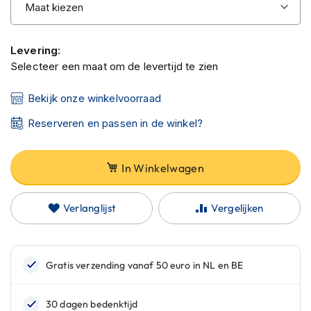
C
a
r
b
Levering:
o
Selecteer een maat om de levertijd te zien
n
h
e
Bekijk onze winkelvoorraad
l
m
Reserveren en passen in de winkel?
e
n
In Winkelwagen
E
n
d
Verlanglijst
Vergelijken
u
r
o
h
e
l
m
e