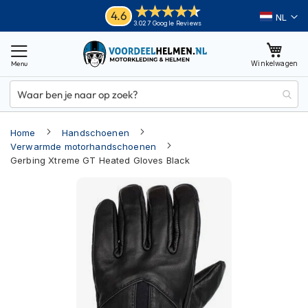
Ga
Helmen
4.6
Taal
3.027 Google Reviews
naar
M
de
o
inhoud
Winkelwagen
t
o
r
h
e
Home
Handschoenen
l
m
Verwarmde motorhandschoenen
e
Gerbing Xtreme GT Heated Gloves Black
n
Ga
A
naar
d
het
v
einde
e
van
n
t
de
u
afbeeldingen-
r
gallerij
e