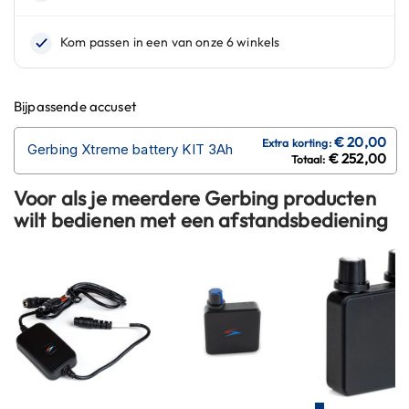
n
H
e
l
m
Bijpassende accuset
e
n
Gerbing Xtreme battery KIT 3Ah
m
€ 252,00
e
t
Voor als je meerdere Gerbing producten
z
wilt bedienen met een afstandsbediening
o
n
n
e
v
i
z
i
e
r