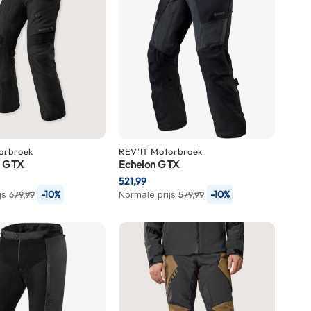
orbroek
REV'IT
Motorbroek
3 GTX
Echelon GTX
521,99
-10%
-10%
js
679,99
Normale prijs
579,99