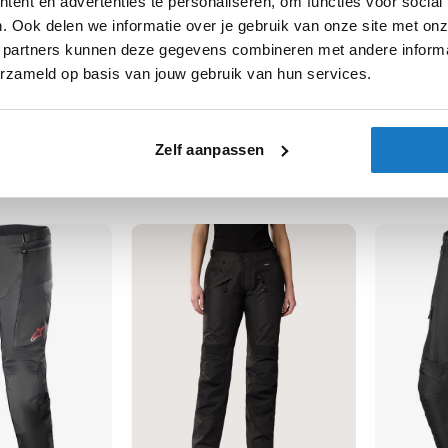
ent en advertenties te personaliseren, om functies voor social
. Ook delen we informatie over je gebruik van onze site met onz
 partners kunnen deze gegevens combineren met andere informat
erzameld op basis van jouw gebruik van hun services.
ek
REV'IT
Motorbroek
REV'IT
Mot
Horizon 3 H2O
Berlin H2
Zelf aanpassen
287,99
206,99
-10%
Normale prijs
319,99
Normale pri