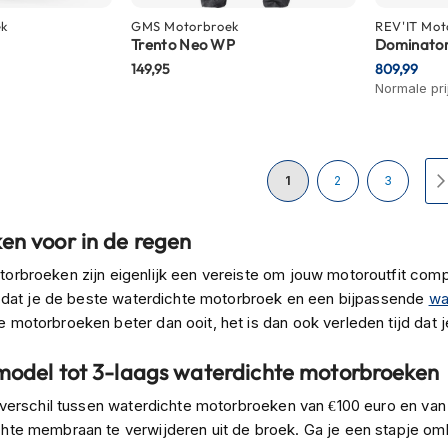
ek
GMS
Motorbroek
REV'IT
Mot
Trento Neo WP
Dominator
149,95
809,99
Normale pri
Pagina
U lees momenteel pagina
Pagina
Pagina
1
2
3
en voor in de regen
orbroeken zijn eigenlijk een vereiste om jouw motoroutfit compl
jk dat je de beste waterdichte motorbroek en een bijpassende
wa
 motorbroeken beter dan ooit, het is dan ook verleden tijd da
model tot 3-laags waterdichte motorbroeken
t verschil tussen waterdichte motorbroeken van €100 euro en van
hte membraan te verwijderen uit de broek. Ga je een stapje omho