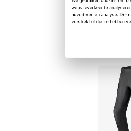
We gebruiken cookies om cont
Tex
websiteverkeer te analyseren
motorjassen
adverteren en analyse. Deze
verstrekt of die ze hebben v
Motorbroeken
Heren
REV'IT
Motorbro
motorbroeken
Offtrack 3 H2O
Dames
329,99
motorbroeken
Doorwaai
motorbroeken
Waterdichte
motorbroeken
Leren
motorbroeken
Textiel
motorbroeken