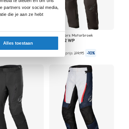
 media te bieden en om ons
e partners voor social media,
ie die je aan ze hebt
orbroek
Alpinestars
Motorbroek
O
AST-1 V2 WP
Alles toestaan
197,-
-10%
-10%
js
229,99
Normale prijs
219,95