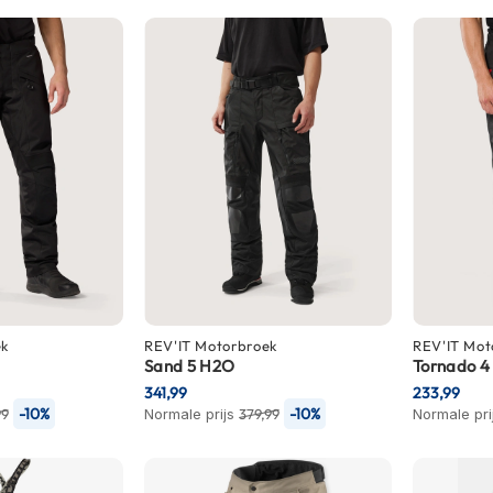
ek
REV'IT
Motorbroek
REV'IT
Mot
Sand 5 H2O
Tornado 4
341,99
233,99
-10%
-10%
99
Normale prijs
379,99
Normale pri