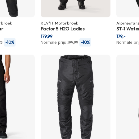
rbroek
REV'IT
Motorbroek
Alpinestar
ar
Factor 5 H2O Ladies
ST-1 Wate
179,99
179,-
-10%
-10%
95
Normale prijs
199,99
Normale pri