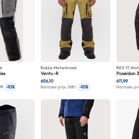
ek
Rukka
Motorbroek
REV'IT
Mot
ies
Ventu-R
Poseidon 
656,10
611,99
-10%
-10%
99
Normale prijs
729,-
Normale pri