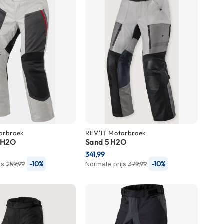
orbroek
REV'IT
Motorbroek
 H2O
Sand 5 H2O
341,99
-10%
-10%
js
259,99
Normale prijs
379,99