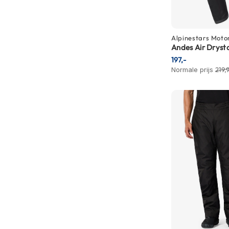
Gore-
Tex
motorbroeken
Alpinestars
Moto
Kevlar
Andes Air Dryst
motorbroeken
197,-
Normale prijs
219,
Cargo
motorbroeken
Motorjeans
Motorpakken
Heren
motorpak
Dames
motorpak
Eendelig
motorpak
Tweedelig