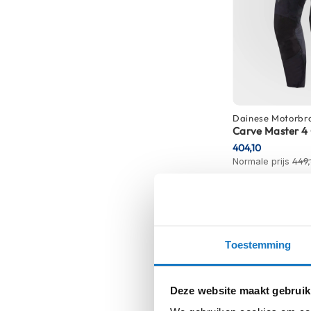
kapstok
Motorkleding
Motorjassen
Heren
motorjassen
Dames
Dainese
Motorbr
motorjassen
Carve Master 4
404,10
Doorwaai
Normale prijs
449,
motorjassen
Waterdichte
motorjassen
Leren
Toestemming
motorjassen
Textiele
motorjassen
Deze website maakt gebruik
Gore-