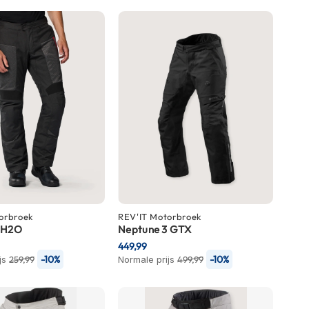
orbroek
REV'IT
Motorbroek
 H2O
Neptune 3 GTX
449,99
-10%
-10%
js
259,99
Normale prijs
499,99