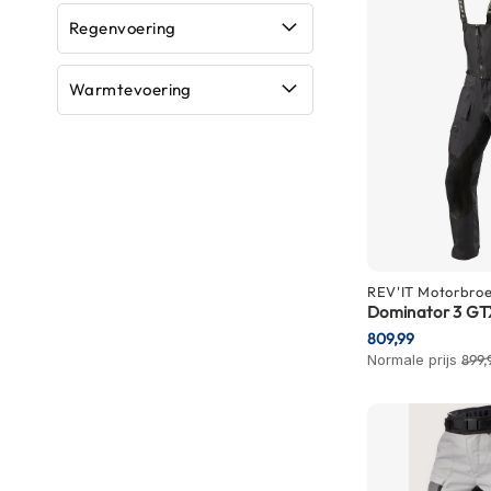
Boxer
Regenvoering
helmen
Fashion
Warmtevoering
helmen
Vespa
helmen
Heren
scooterhelmen
Dames
REV'IT
Motorbro
scooterhelmen
Dominator 3 GT
809,99
Kinder
Normale prijs
899,
scooterhelmen
Systeemhelmen
Jethelmen
Integraalhelmen