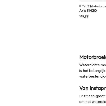
motorpak
REV'IT
Motorbro
Motorhoodies
Axis 3 H2O
149,99
Regenkleding
Onderkleding
Balaclavas
en
helmmutsen
Koelvesten
Motorbroek
Motorsokken
Waterdichte mot
Nekwarmers
is het belangri
en
waterbestendige
windcollars
Van instap
Verwarmde
onderkleding
Er zit een groo
Protectie
om het waterdic