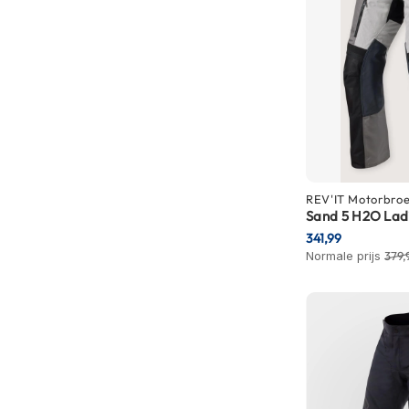
Crosshelmen
Fietshelmen
Helm
accessoires
Vizieren
Pinlocks
Tear-
REV'IT
Motorbro
offs
Sand 5 H2O Lad
341,99
Crossbrillen
Normale prijs
379,
Oordoppen
Onderhoud
helm
Helm
houder
&