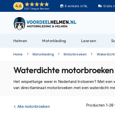
Helmen
4.6
6 winkels in NL
Gratis 
Motorhelmen
3.027 Google Reviews
Adventure
helmen
Bluetooth
helmen
Helmen
Motorkleding
Laarzen
S
Carbon
helmen
Home
Motorkleding
Motorbroeken
Waterdich
Enduro
helmen
Waterdichte motorbroeken
Helmen
met
Het wispelturige weer in Nederland trotseren? Met een w
zonnevizier
van directlaminaat motorbroeken met een waterdicht 
Pilotenhelmen
Pinlock
Producten
1
-
28
Alle motorbroeken
helmen