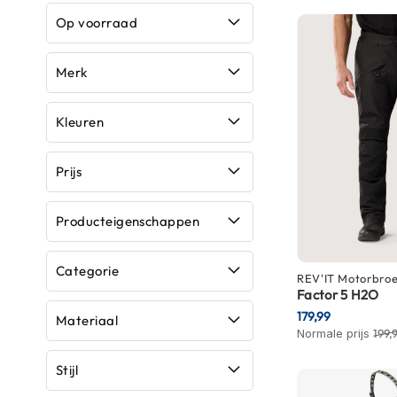
Race
Op voorraad
helmen
Retro
Merk
helmen
Stille
Kleuren
motorhelmen
Flip
Prijs
back
helmen
Producteigenschappen
Heren
motorhelmen
Categorie
REV'IT
Motorbro
Dames
Factor 5 H2O
motorhelmen
179,99
Materiaal
Normale prijs
199,
Kinder
motorhelmen
Stijl
Scooterhelmen