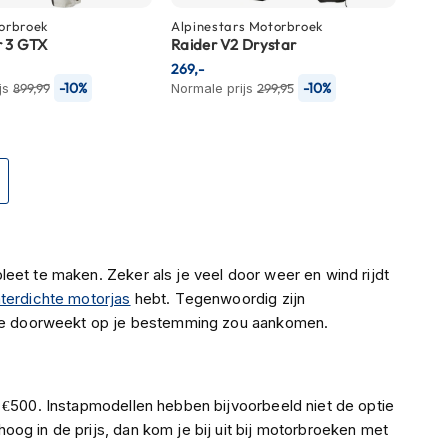
orbroek
Alpinestars
Motorbroek
 3 GTX
Raider V2 Drystar
269,-
-10%
-10%
js
899,99
Normale prijs
299,95
Pagina
Volgende
eet te maken. Zeker als je veel door weer en wind rijdt
terdichte motorjas
hebt. Tegenwoordig zijn
t je doorweekt op je bestemming zou aankomen.
 €500. Instapmodellen hebben bijvoorbeeld niet de optie
og in de prijs, dan kom je bij uit bij motorbroeken met