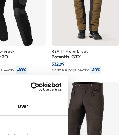
orbroek
REV'IT
Motorbroek
 H2O
Potential GTX
332,99
-10%
-10%
js
419,99
Normale prijs
369,99
Over