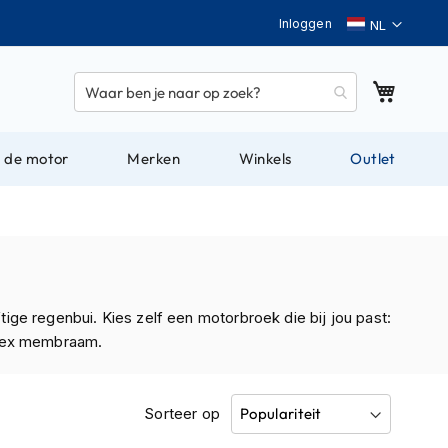
Taal
Inloggen
Winkel
 de motor
Merken
Winkels
Outlet
ge regenbui. Kies zelf een motorbroek die bij jou past:
-Tex membraam.
Sorteer op