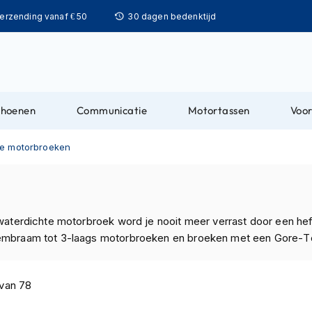
Ga
verzending vanaf € 50
30 dagen bedenktijd
naar
de
inhoud
choenen
Communicatie
Motortassen
Voor
te motorbroeken
aterdichte motorbroek word je nooit meer verrast door een hefti
membraam tot 3-laags motorbroeken en broeken met een Gore
van
78