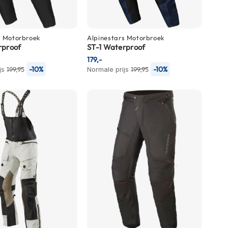
s
Motorbroek
Alpinestars
Motorbroek
rproof
ST-1 Waterproof
179,-
-10%
-10%
js
199,95
Normale prijs
199,95