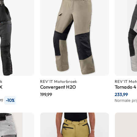
ek
REV'IT
Motorbroek
REV'IT
Mot
X
Convergent H2O
Tornado 4
199,99
233,99
-10%
99
Normale pri