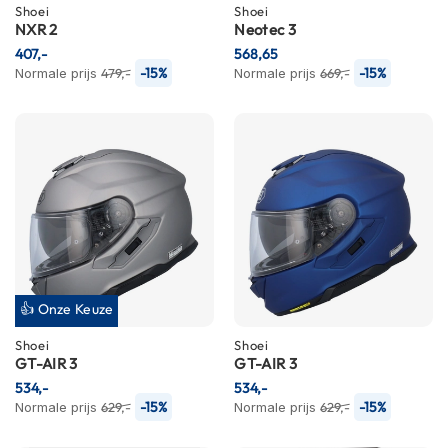
Shoei
Shoei
i
NXR 2
Neotec 3
p
b
407,-
568,65
a
-15%
-15%
Normale prijs
479,-
Normale prijs
669,-
c
k
h
e
l
m
e
n
H
e
r
👍 Onze Keuze
e
n
Shoei
Shoei
m
GT-AIR 3
GT-AIR 3
o
534,-
534,-
t
-15%
-15%
Normale prijs
629,-
Normale prijs
629,-
o
r