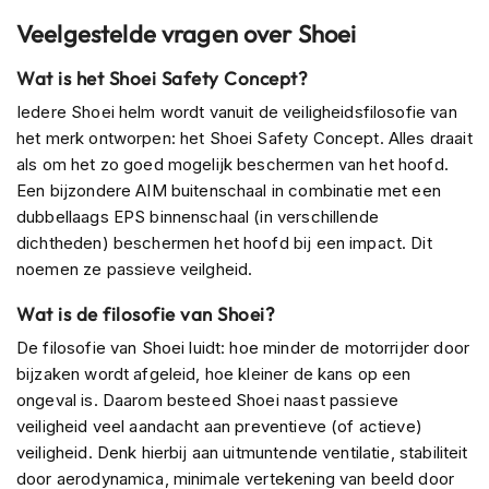
Veelgestelde vragen over Shoei
J
e
Wat is het Shoei Safety Concept?
t
h
Iedere Shoei helm wordt vanuit de veiligheidsfilosofie van
e
het merk ontworpen: het Shoei Safety Concept. Alles draait
l
m
als om het zo goed mogelijk beschermen van het hoofd.
e
Een bijzondere AIM buitenschaal in combinatie met een
n
dubbellaags EPS binnenschaal (in verschillende
dichtheden) beschermen het hoofd bij een impact. Dit
I
n
noemen ze passieve veilgheid.
t
e
Wat is de filosofie van Shoei?
g
De filosofie van Shoei luidt: hoe minder de motorrijder door
r
a
bijzaken wordt afgeleid, hoe kleiner de kans op een
a
ongeval is. Daarom besteed Shoei naast passieve
l
veiligheid veel aandacht aan preventieve (of actieve)
h
veiligheid. Denk hierbij aan uitmuntende ventilatie, stabiliteit
e
l
door aerodynamica, minimale vertekening van beeld door