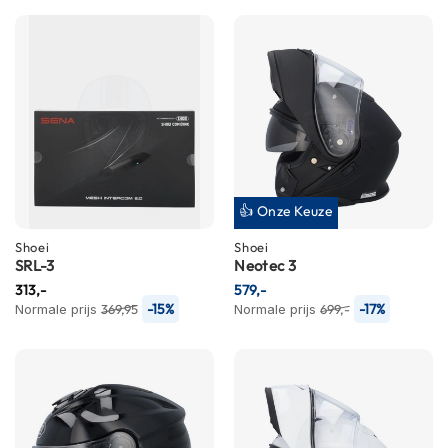
C
a
r
b
o
n
h
e
l
m
e
👍 Onze Keuze
n
Shoei
Shoei
E
SRL-3
Neotec 3
n
313,-
579,-
d
-15%
-17%
Normale prijs
u
369,95
Normale prijs
699,-
r
o
h
e
l
m
e