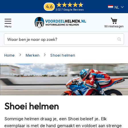
Ga
Helmen
4.6
Taal
3.027 Google Reviews
naar
M
de
o
inhoud
Winkelwagen
t
o
r
h
e
Home
Merken
Shoei helmen
l
m
e
n
A
d
v
e
Shoei helmen
n
t
u
Sommige helmen draag je, een Shoei beleef je. Elk
r
exemplaar is met de hand gemaakt en voldoet aan strenge
e