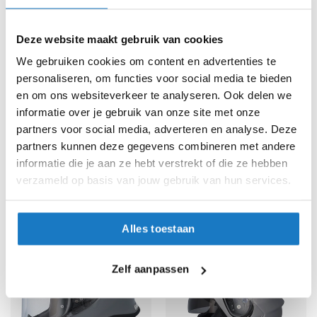
h
i
o
Deze website maakt gebruik van cookies
n
We gebruiken cookies om content en advertenties te
h
e
personaliseren, om functies voor social media te bieden
l
en om ons websiteverkeer te analyseren. Ook delen we
m
informatie over je gebruik van onze site met onze
e
OP=OP
OP=OP
partners voor social media, adverteren en analyse. Deze
n
Shoei
Shoei
partners kunnen deze gegevens combineren met andere
Neotec 3
Neotec 3
V
informatie die je aan ze hebt verstrekt of die ze hebben
e
653,-
653,-
verzameld op basis van jouw gebruik van hun services.
s
-15%
-15%
Normale prijs
769,-
Normale prijs
769,-
p
a
h
Alles toestaan
e
l
m
Zelf aanpassen
e
n