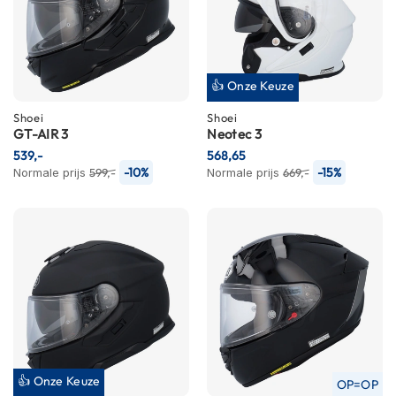
n
H
e
l
👍 Onze Keuze
m
e
Shoei
Shoei
n
GT-AIR 3
Neotec 3
m
539,-
568,65
e
-10%
-15%
Normale prijs
599,-
Normale prijs
669,-
t
z
o
n
n
e
v
i
z
i
e
r
👍 Onze Keuze
OP=OP