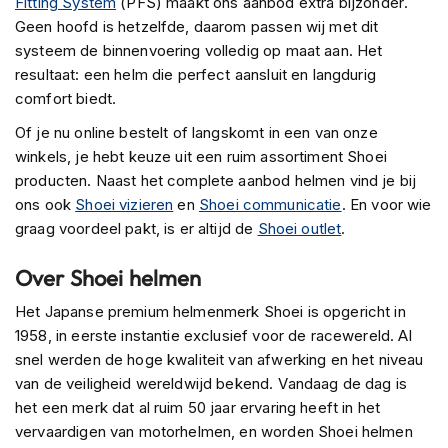
Fitting System
(PFS) maakt ons aanbod extra bijzonder.
s
Geen hoofd is hetzelfde, daarom passen wij met dit
c
systeem de binnenvoering volledig op maat aan. Het
o
o
resultaat: een helm die perfect aansluit en langdurig
t
comfort biedt.
e
r
Of je nu online bestelt of langskomt in een van onze
h
winkels, je hebt keuze uit een ruim assortiment Shoei
e
producten. Naast het complete aanbod helmen vind je bij
l
ons ook
Shoei vizieren
en
Shoei communicatie
. En voor wie
m
e
graag voordeel pakt, is er altijd de
Shoei outlet
.
n
Over Shoei helmen
K
i
Het Japanse premium helmenmerk Shoei is opgericht in
n
1958, in eerste instantie exclusief voor de racewereld. Al
d
e
snel werden de hoge kwaliteit van afwerking en het niveau
r
van de veiligheid wereldwijd bekend. Vandaag de dag is
s
het een merk dat al ruim 50 jaar ervaring heeft in het
c
vervaardigen van motorhelmen, en worden Shoei helmen
o