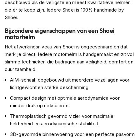
o
beschouwd als de veiligste en meest kwalitatieve helmen
t
die er te koop zijn. Iedere Shoei is 100% handmade by
e
Shoei.
r
h
Bijzondere eigenschappen van een Shoei
e
motorhelm
l
m
Het afwerkingsniveau van Shoei is ongeëvenaard en dat
e
merk je direct. Iedere motorhelm is handgemaakt en zit vol
n
slimme technieken die bijdragen aan veiligheid, comfort en
S
duurzaamheid.
y
s
AIM-schaal: opgebouwd uit meerdere vezellagen voor
t
lichtgewicht en sterke bescherming
e
e
Compact design met optimale aerodynamica voor
m
minder druk op nekspieren
h
e
Thermoplastisch gevormd vizier voor maximale
l
helderheid en aerodynamische stabiliteit
m
e
3D-gevormde binnenvoering voor een perfecte pasvorm
n