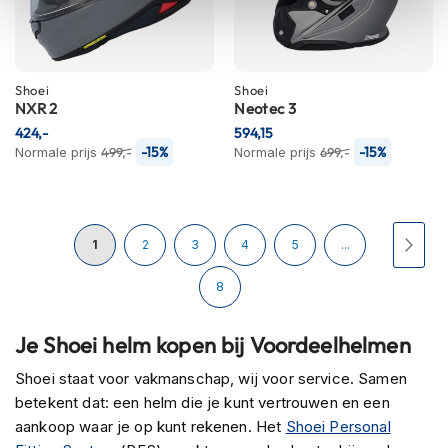
H
e
r
e
n
Shoei
Shoei
s
NXR 2
Neotec 3
c
424,-
594,15
o
-15%
-15%
Normale prijs
499,-
Normale prijs
699,-
o
t
e
r
Pagina
h
U
Pagina
Pagina
Pagina
Pagina
Pagi
Volg
1
2
3
4
5
...
e
l
lees
Pagina
8
m
e
momenteel
n
Je Shoei helm kopen bij Voordeelhelmen
pagina
D
Shoei staat voor vakmanschap, wij voor service. Samen
a
betekent dat: een helm die je kunt vertrouwen en een
m
e
aankoop waar je op kunt rekenen. Het
Shoei Personal
s