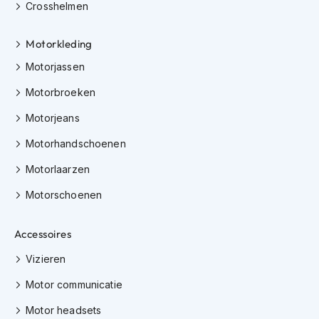
i
Crosshelmen
e
r
Motorkleding
e
n
Motorjassen
P
Motorbroeken
i
n
Motorjeans
l
o
Motorhandschoenen
c
k
Motorlaarzen
s
Motorschoenen
T
e
Accessoires
a
r
Vizieren
-
o
Motor communicatie
f
f
Motor headsets
s