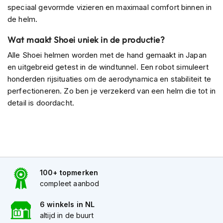
m
speciaal gevormde vizieren en maximaal comfort binnen in
e
de helm.
n
Wat maakt Shoei uniek in de productie?
C
r
Alle Shoei helmen worden met de hand gemaakt in Japan
o
en uitgebreid getest in de windtunnel. Een robot simuleert
s
s
honderden rijsituaties om de aerodynamica en stabiliteit te
h
perfectioneren. Zo ben je verzekerd van een helm die tot in
e
detail is doordacht.
l
m
e
n
F
i
100+ topmerken
e
t
compleet aanbod
s
h
6 winkels in NL
e
altijd in de buurt
l