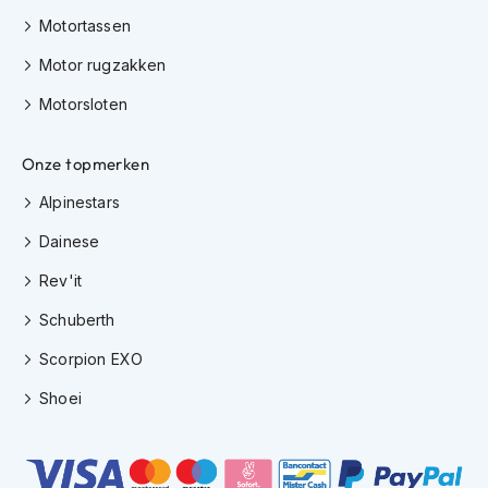
Motortassen
C
r
Motor rugzakken
o
s
Motorsloten
s
b
Onze topmerken
r
i
Alpinestars
l
l
Dainese
e
n
Rev'it
O
Schuberth
o
r
Scorpion EXO
d
o
Shoei
p
p
e
n