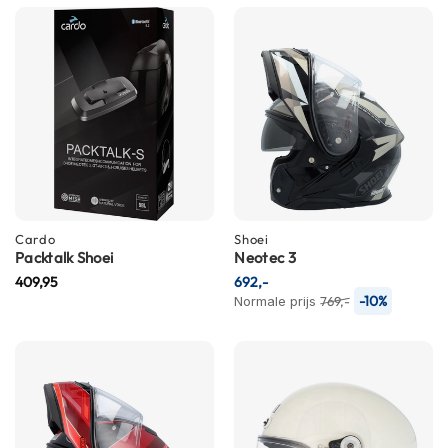
m
e
n
R
a
c
e
h
e
l
m
Cardo
Shoei
e
Packtalk Shoei
Neotec 3
n
409,95
692,-
R
-10%
Normale prijs
769,-
e
t
r
o
h
e
l