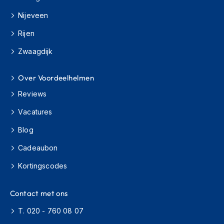
r
Nijeveen
&
k
Rijen
a
p
Zwaagdijk
s
t
o
Over Voordeelhelmen
k
Reviews
Motorkleding
Vacatures
M
Blog
o
t
Cadeaubon
o
r
Kortingscodes
j
a
s
Contact met ons
s
T. 020 - 760 08 07
e
n