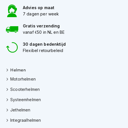
m
Advies op maat
e
7 dagen per week
n
Gratis verzending
H
e
vanaf €50 in NL en BE
l
m
30 dagen bedenktijd
a
Flexibel retourbeleid
c
c
e
Helmen
s
s
Motorhelmen
o
i
Scooterhelmen
r
e
Systeemhelmen
s
Jethelmen
V
i
Integraalhelmen
z