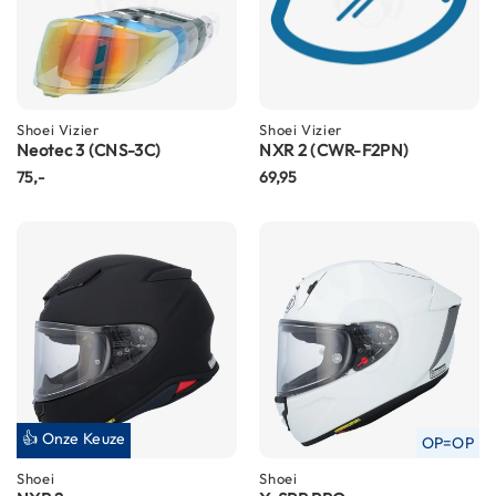
K
i
n
d
e
r
Shoei
Vizier
Shoei
Vizier
m
Neotec 3 (CNS-3C)
NXR 2 (CWR-F2PN)
o
75,-
69,95
t
o
r
h
e
l
m
e
n
S
c
o
👍 Onze Keuze
OP=OP
o
Shoei
Shoei
t