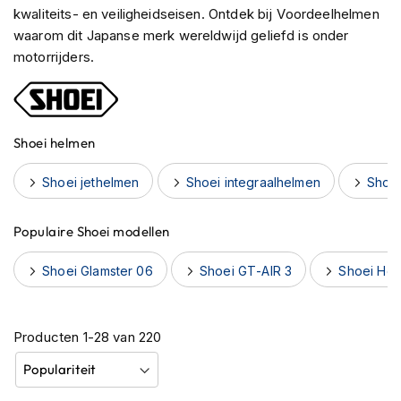
h
kwaliteits- en veiligheidseisen. Ontdek bij Voordeelhelmen
e
waarom dit Japanse merk wereldwijd geliefd is onder
l
motorrijders.
m
e
n
B
Shoei helmen
l
u
Shoei jethelmen
Shoei integraalhelmen
Shoe
e
t
o
Populaire Shoei modellen
o
t
h
Shoei Glamster 06
Shoei GT-AIR 3
Shoei Hor
h
e
l
Producten
m
1
-
28
van
220
e
n