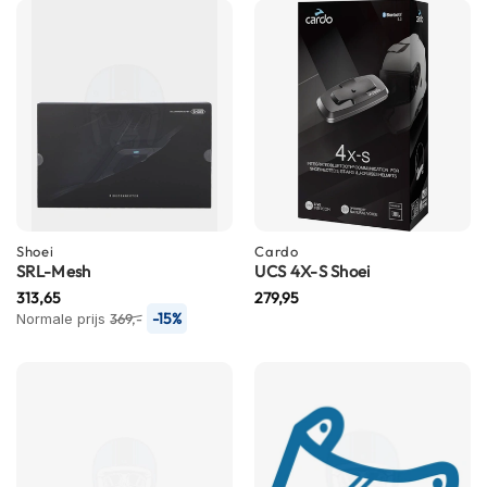
h
e
l
m
e
n
D
a
m
e
s
Shoei
Cardo
m
SRL-Mesh
UCS 4X-S Shoei
o
t
313,65
279,95
o
-15%
Normale prijs
369,-
r
h
e
l
m
e
n