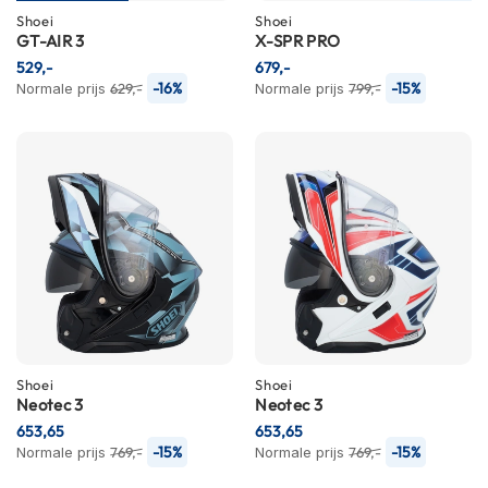
P
Shoei
Shoei
i
GT-AIR 3
X-SPR PRO
l
529,-
o
679,-
t
-16%
-15%
Normale prijs
629,-
Normale prijs
799,-
e
n
h
e
l
m
e
n
P
i
n
l
o
Shoei
Shoei
c
Neotec 3
Neotec 3
k
653,65
653,65
h
-15%
-15%
Normale prijs
769,-
Normale prijs
769,-
e
l