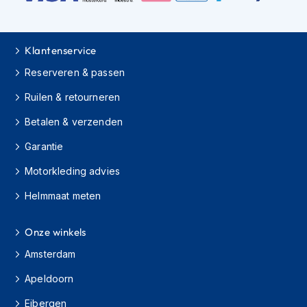
O
n
d
Klantenservice
e
r
Reserveren & passen
h
o
Ruilen & retourneren
u
Betalen & verzenden
d
h
Garantie
e
l
Motorkleding advies
m
Helmmaat meten
H
e
l
Onze winkels
m
h
Amsterdam
o
Apeldoorn
u
d
Eibergen
e