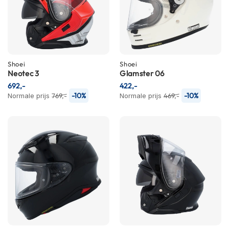
m
e
n
S
t
i
Shoei
Shoei
l
Neotec 3
Glamster 06
l
692,-
422,-
e
-10%
-10%
Normale prijs
769,-
Normale prijs
469,-
m
o
t
o
r
h
e
l
m
e
n
F
l