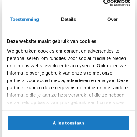
h
helm is inmiddels doorontwikkeld tot de Boxxer R09 2 (ook
e
in carbon versie beschikbaar) en de Roof Boxer Alpha.
l
m
Toestemming
Details
Over
e
Wat is de nieuwste boxer helm?
n
De Roof Boxer Alpha RO5 is de nieuwste boxer helm die
Deze website maakt gebruik van cookies
D
gelanceerd is in september 2025. Dit model staat ook wel
a
We gebruiken cookies om content en advertenties te
bekend als de 2025 versie en is de opvolger van de V8, die
m
personaliseren, om functies voor social media te bieden
de laatste jaren extreem populair bleek te zijn.
e
en om ons websiteverkeer te analyseren. Ook delen we
s
m
informatie over je gebruik van onze site met onze
Wat is het verschil tussen de boxer en boXXer
o
partners voor social media, adverteren en analyse. Deze
helm?
t
partners kunnen deze gegevens combineren met andere
o
De BoXXer R09 heeft naast de eigenschappen van de
informatie die je aan ze hebt verstrekt of die ze hebben
r
originele Boxer V8 een automatisch sluitend kinstuk en een
h
verzameld op basis van jouw gebruik van hun services.
stillere, uitneembare en wasbare binnenvoering. Ventilatie
e
l
is uitstekend met luchtinlaten op de kinbak en bovenkant,
m
terwijl speciale uitsparingen voor brildragers zijn voorzien.
Alles toestaan
e
De buitenschaal weegt om en nabij de 1600 gram. Ook
n
integratie van een communicatiesysteem is moeiteloos