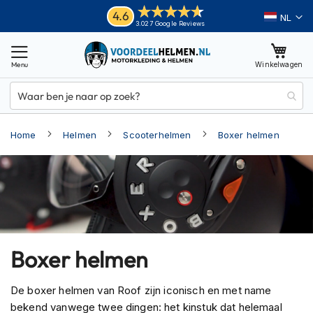
Ga
Helmen
4.6
Taal
3.027 Google Reviews
naar
M
de
o
inhoud
Winkelwagen
t
o
r
h
e
Home
Helmen
Scooterhelmen
Boxer helmen
l
m
e
n
A
d
v
e
Boxer helmen
n
t
u
De boxer helmen van Roof zijn iconisch en met name
r
bekend vanwege twee dingen: het kinstuk dat helemaal
e