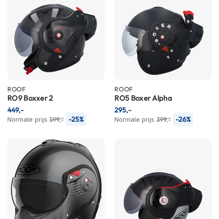
C
a
r
b
o
n
h
e
l
m
ROOF
ROOF
e
RO9 Boxxer 2
RO5 Boxer Alpha
n
449,-
295,-
-25%
-26%
Normale prijs
599,-
Normale prijs
399,-
E
n
d
u
r
o
h
e
l
m
e