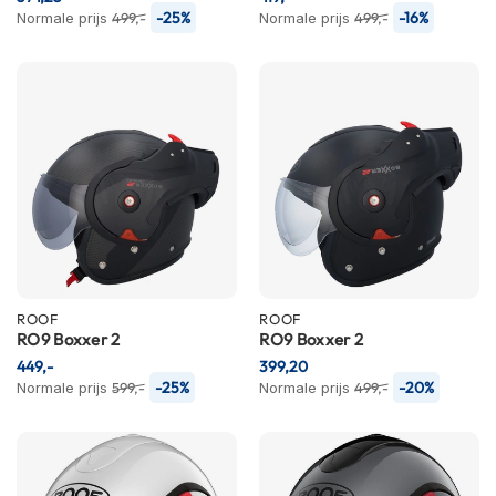
P
-25%
-16%
Normale prijs
499,-
Normale prijs
499,-
i
l
o
t
e
n
h
e
l
m
e
n
P
ROOF
ROOF
i
RO9 Boxxer 2
RO9 Boxxer 2
n
l
449,-
399,20
o
-25%
-20%
Normale prijs
599,-
Normale prijs
499,-
c
k
h
e
l