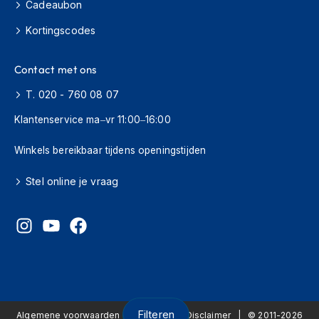
m
Cadeaubon
e
n
Kortingscodes
C
Contact met ons
r
o
T. 020 - 760 08 07
s
s
Klantenservice ma–vr 11:00–16:00
h
e
Winkels bereikbaar tijdens openingstijden
l
m
e
Stel online je vraag
n
F
i
e
t
s
h
e
Filteren
l
Algemene voorwaarden
Privacy
Disclaimer
© 2011-2026