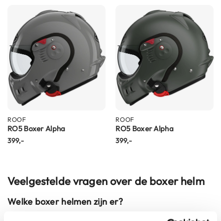
i
p
b
a
c
k
h
e
l
m
e
n
ROOF
ROOF
RO5 Boxer Alpha
RO5 Boxer Alpha
H
e
399,-
399,-
r
e
n
m
Veelgestelde vragen over de boxer helm
o
t
Welke boxer helmen zijn er?
o
r
De Roof Boxer V8 is de meest bekende boxer helm. Deze