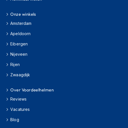
J
Onze winkels
e
t
Amsterdam
h
e
Apeldoorn
l
m
Eibergen
e
n
Nijeveen
I
Rijen
n
Zwaagdijk
t
e
g
Over Voordeelhelmen
r
a
Reviews
a
l
Vacatures
h
e
Blog
l