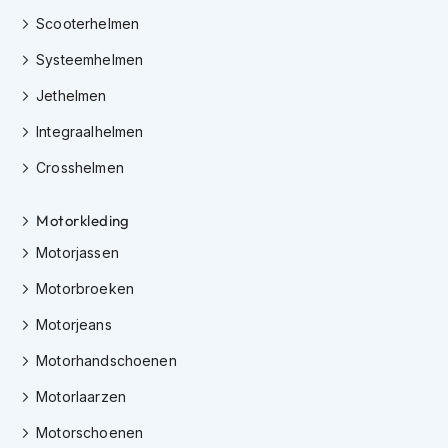
H
Scooterhelmen
e
r
Systeemhelmen
e
n
Jethelmen
s
c
Integraalhelmen
o
o
Crosshelmen
t
e
r
Motorkleding
h
Motorjassen
e
l
Motorbroeken
m
e
Motorjeans
n
Motorhandschoenen
D
a
Motorlaarzen
m
e
Motorschoenen
s