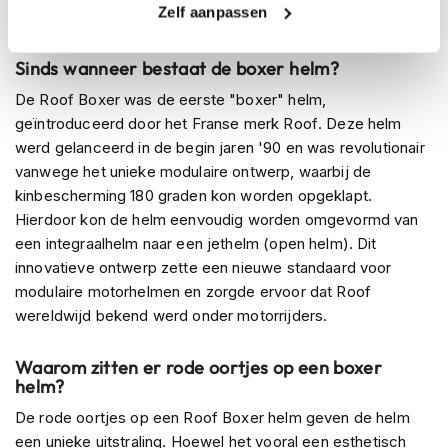
Zelf aanpassen
K
mogelijk.
i
n
Sinds wanneer bestaat de boxer helm?
d
e
De Roof Boxer was de eerste "boxer" helm,
r
geïntroduceerd door het Franse merk Roof. Deze helm
m
werd gelanceerd in de begin jaren '90 en was revolutionair
o
t
vanwege het unieke modulaire ontwerp, waarbij de
o
kinbescherming 180 graden kon worden opgeklapt.
r
Hierdoor kon de helm eenvoudig worden omgevormd van
h
een integraalhelm naar een jethelm (open helm). Dit
e
l
innovatieve ontwerp zette een nieuwe standaard voor
m
modulaire motorhelmen en zorgde ervoor dat Roof
e
wereldwijd bekend werd onder motorrijders.
n
S
Waarom zitten er rode oortjes op een boxer
c
helm?
o
o
De rode oortjes op een Roof Boxer helm geven de helm
t
een unieke uitstraling. Hoewel het vooral een esthetisch