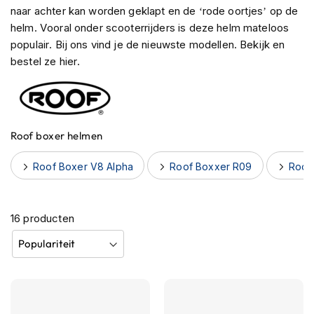
h
naar achter kan worden geklapt en de ‘rode oortjes’ op de
e
helm. Vooral onder scooterrijders is deze helm mateloos
l
populair. Bij ons vind je de nieuwste modellen. Bekijk en
m
bestel ze hier.
e
n
B
l
u
Roof boxer helmen
e
t
Roof Boxer V8 Alpha
Roof Boxxer R09
Roof
o
o
t
h
16
producten
h
e
l
m
e
n