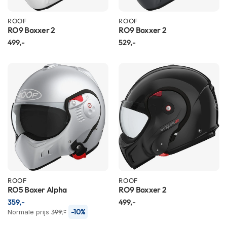
m
e
ROOF
ROOF
n
RO9 Boxxer 2
RO9 Boxxer 2
S
499,-
529,-
t
i
l
l
e
m
o
t
o
r
h
e
l
m
ROOF
ROOF
e
RO5 Boxer Alpha
RO9 Boxxer 2
n
359,-
499,-
-10%
Normale prijs
399,-
F
l