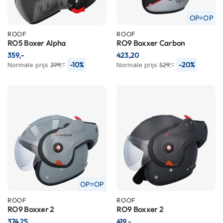
n
OP=OP
H
ROOF
ROOF
e
RO5 Boxer Alpha
RO9 Boxxer Carbon
l
m
359,-
423,20
e
-10%
-20%
Normale prijs
399,-
Normale prijs
529,-
n
m
e
t
z
o
n
n
e
v
i
z
OP=OP
i
e
ROOF
ROOF
r
RO9 Boxxer 2
RO9 Boxxer 2
374,25
419,-