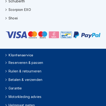
Schuberth
o
t
Scorpion EXO
e
r
Shoei
h
e
l
m
e
n
S
Klantenservice
y
s
Reserveren & passen
t
e
Ruilen & retourneren
e
m
Betalen & verzenden
h
e
Garantie
l
m
Motorkleding advies
e
n
Helmmaat meten