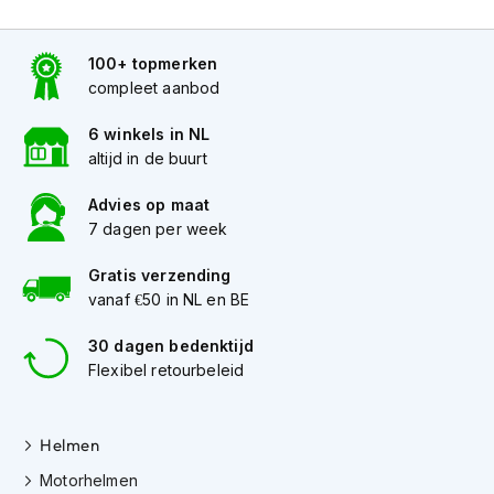
h
i
o
100+ topmerken
n
compleet aanbod
h
e
6 winkels in NL
l
altijd in de buurt
m
e
Advies op maat
n
7 dagen per week
V
e
Gratis verzending
s
vanaf €50 in NL en BE
p
a
30 dagen bedenktijd
h
Flexibel retourbeleid
e
l
m
e
Helmen
n
Motorhelmen