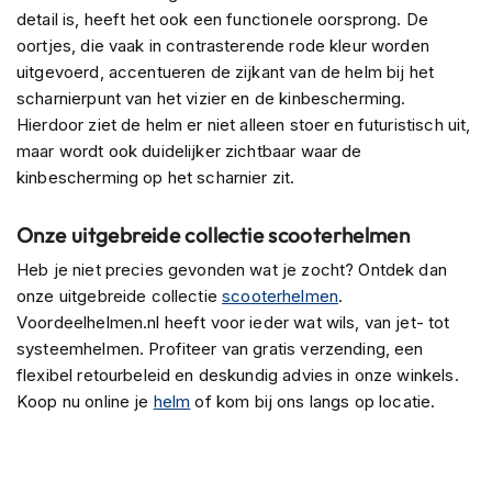
e
detail is, heeft het ook een functionele oorsprong. De
r
oortjes, die vaak in contrasterende rode kleur worden
h
e
uitgevoerd, accentueren de zijkant van de helm bij het
l
scharnierpunt van het vizier en de kinbescherming.
m
Hierdoor ziet de helm er niet alleen stoer en futuristisch uit,
e
maar wordt ook duidelijker zichtbaar waar de
n
kinbescherming op het scharnier zit.
B
o
Onze uitgebreide collectie scooterhelmen
x
e
Heb je niet precies gevonden wat je zocht? Ontdek dan
r
onze uitgebreide collectie
scooterhelmen
.
h
e
Voordeelhelmen.nl heeft voor ieder wat wils, van jet- tot
l
systeemhelmen. Profiteer van gratis verzending, een
m
flexibel retourbeleid en deskundig advies in onze winkels.
e
Koop nu online je
helm
of kom bij ons langs op locatie.
n
F
a
s