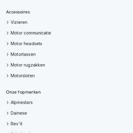
s
c
Accessoires
o
o
Vizieren
t
e
Motor communicatie
r
Motor headsets
h
e
Motortassen
l
m
Motor rugzakken
e
n
Motorsloten
K
i
Onze topmerken
n
d
Alpinestars
e
r
Dainese
s
c
Rev'it
o