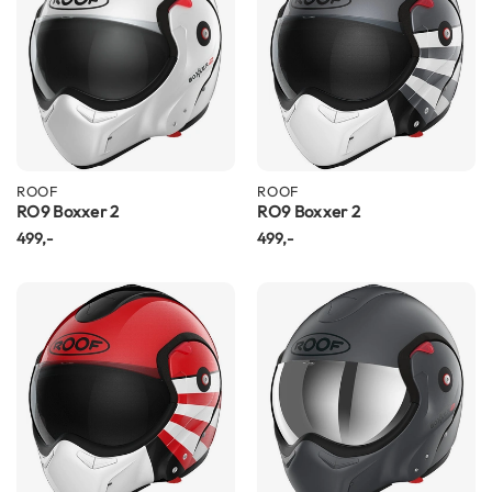
m
e
n
R
a
c
e
h
ROOF
ROOF
e
RO9 Boxxer 2
RO9 Boxxer 2
l
499,-
499,-
m
e
n
R
e
t
r
o
h
e
l