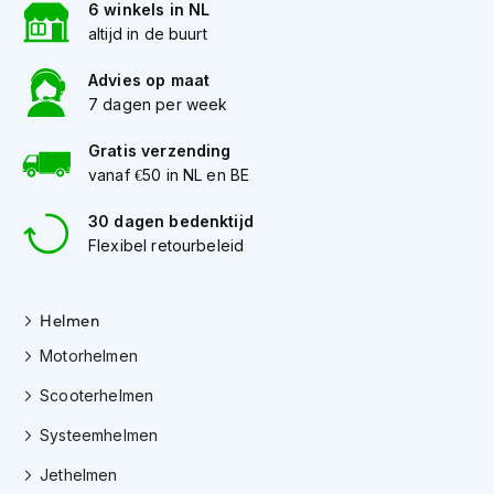
m
6 winkels in NL
e
altijd in de buurt
n
Advies op maat
C
7 dagen per week
r
o
Gratis verzending
s
s
vanaf €50 in NL en BE
h
e
30 dagen bedenktijd
l
Flexibel retourbeleid
m
e
n
Helmen
F
Motorhelmen
i
e
Scooterhelmen
t
s
Systeemhelmen
h
e
Jethelmen
l