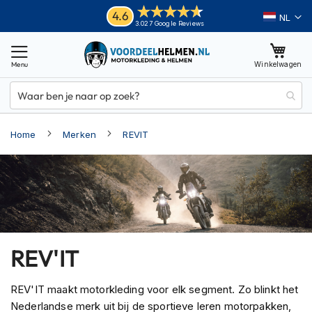
Ga
Helmen
4.6
Taal
3.027 Google Reviews
naar
M
de
o
inhoud
Winkelwagen
t
o
r
h
e
Home
Merken
REVIT
l
m
e
n
A
d
v
e
REV'IT
n
t
u
REV'IT maakt motorkleding voor elk segment. Zo blinkt het
r
Nederlandse merk uit bij de sportieve leren motorpakken,
e