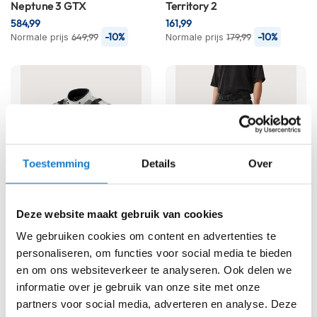
e
Neptune 3 GTX
Territory 2
r
584,99
161,99
h
-10%
-10%
Normale prijs
649,99
Normale prijs
179,99
e
l
m
e
n
B
o
x
Toestemming
Details
Over
e
r
h
e
Deze website maakt gebruik van cookies
l
REV'IT
Motorjas
REV'IT
Motorbroek
m
We gebruiken cookies om content en advertenties te
Cayenne 2
Sand 5 H2O
e
personaliseren, om functies voor social media te bieden
521,99
n
341,99
en om ons websiteverkeer te analyseren. Ook delen we
-10%
-10%
Normale prijs
579,99
Normale prijs
379,99
informatie over je gebruik van onze site met onze
F
a
partners voor social media, adverteren en analyse. Deze
s