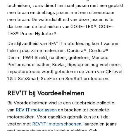
s
technieken, zoals direct laminaat jassen met een geplakt
c
membraan en drielaags jassen met een uitneembaar
o
membraan. De waterdichtheid van deze jassen is te
o
danken aan de technieken van GORE-TEX®, GORE-
t
e
TEX® Pro en Hydratex®.
r
De slijtvastheid van REV'IT motorkleding komt van een
h
e
hele rij duurzame materialen: Cordura®, Cordura®
l
Denim, PWR Shield, rundleer, geitenleer, Monaco
m
Performance leather, Kevlar, Ripstop en nog veel meer.
e
n
Impactprotectie wordt geboden in de vorm van CE level
1 & 2 SeeSmart, SeeFlex en SeeSoft protectoren.
K
i
REV'IT bij Voordeelhelmen
n
d
Bij Voordeelhelmen vind je een uitgebreide collectie,
e
van
REV'IT motorjassen
en broeken tot complete
r
s
motorpakken. Voor dagelijks gebruik kun je uit de
c
voeten met
REV'IT! motorschoenen
, laarzen en jeans
o
met verstevigingen op kritieke plekken. Ook