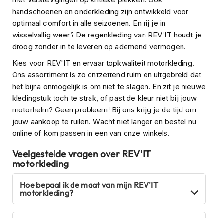
o
handschoenen en onderkleding zijn ontwikkeld voor
t
e
optimaal comfort in alle seizoenen. En rij je in
r
wisselvallig weer? De regenkleding van REV'IT houdt je
h
droog zonder in te leveren op ademend vermogen.
e
l
Kies voor REV'IT en ervaar topkwaliteit motorkleding.
m
Ons assortiment is zo ontzettend ruim en uitgebreid dat
e
n
het bijna onmogelijk is om niet te slagen. En zit je nieuwe
kledingstuk toch te strak, of past de kleur niet bij jouw
S
motorhelm? Geen probleem! Bij ons krijg je de tijd om
y
jouw aankoop te ruilen. Wacht niet langer en bestel nu
s
t
online of kom passen in een van onze winkels.
e
e
Veelgestelde vragen over REV'IT
m
motorkleding
h
e
Hoe bepaal ik de maat van mijn REV'IT
l
motorkleding?
m
e
n