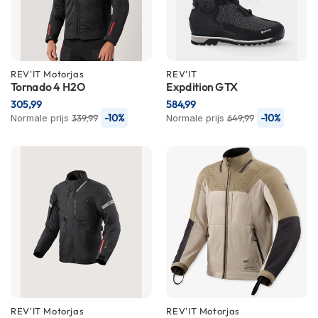
K
i
n
d
e
REV'IT
Motorjas
REV'IT
r
Tornado 4 H2O
Expdition GTX
m
305,99
584,99
o
-10%
-10%
Normale prijs
t
339,99
Normale prijs
649,99
o
r
h
e
l
m
e
n
S
c
o
o
t
REV'IT
Motorjas
REV'IT
Motorjas