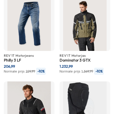
h
e
l
m
e
n
D
a
m
e
s
REV'IT
Motorjeans
REV'IT
Motorjas
m
Philly 3 LF
Dominator 3 GTX
o
206,99
1.232,99
t
-10%
-10%
Normale prijs
229,99
Normale prijs
1.369,99
o
r
h
e
l
m
e
n