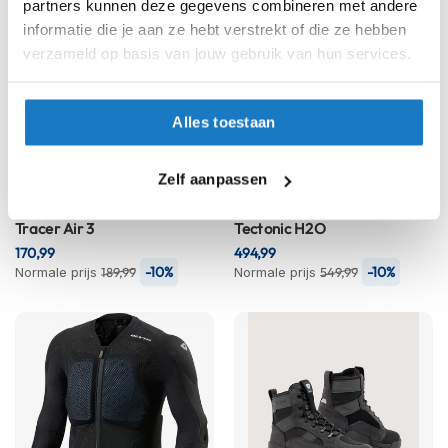
partners kunnen deze gegevens combineren met andere
h
informatie die je aan ze hebt verstrekt of die ze hebben
i
o
verzameld op basis van jouw gebruik van hun services.
n
h
e
Alles toestaan
l
m
e
Zelf aanpassen
n
REV'IT
Motorjas
REV'IT
Motorjas
V
Tracer Air 3
Tectonic H2O
e
170,99
494,99
s
-10%
-10%
Normale prijs
189,99
Normale prijs
549,99
p
a
h
e
l
m
e
n