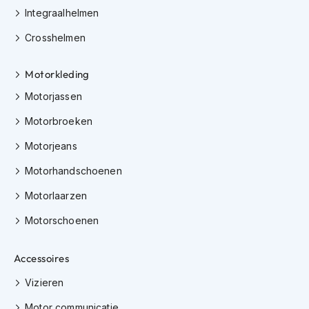
m
Integraalhelmen
e
n
Crosshelmen
H
Motorkleding
e
l
Motorjassen
m
a
Motorbroeken
c
c
Motorjeans
e
s
Motorhandschoenen
s
o
Motorlaarzen
i
Motorschoenen
r
e
s
Accessoires
V
Vizieren
i
z
Motor communicatie