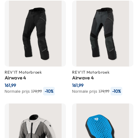
C
a
r
b
o
n
h
e
l
m
e
n
REV'IT
Motorbroek
REV'IT
Motorbroek
Airwave 4
Airwave 4
E
n
161,99
161,99
d
-10%
-10%
Normale prijs
179,99
Normale prijs
179,99
u
r
o
h
e
l
m
e