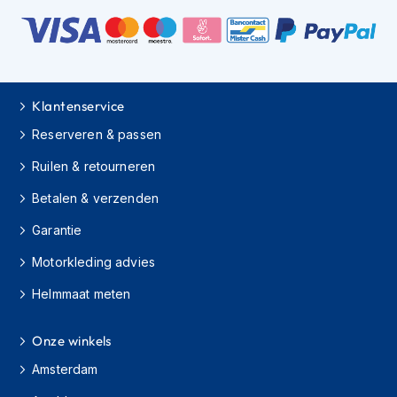
C
r
o
s
s
Klantenservice
b
r
Reserveren & passen
i
l
Ruilen & retourneren
l
Betalen & verzenden
e
n
Garantie
O
Motorkleding advies
o
r
Helmmaat meten
d
o
p
Onze winkels
p
e
Amsterdam
n