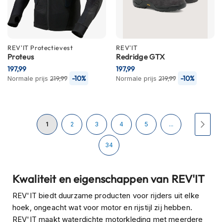
H
e
r
e
n
REV'IT
Protectievest
REV'IT
s
Proteus
Redridge GTX
c
197,99
o
197,99
o
-10%
-10%
Normale prijs
219,99
Normale prijs
219,99
t
e
r
h
Pagina
U
Pagina
Pagina
Pagina
Pagina
Pagi
Volg
1
2
3
4
5
...
e
l
m
lees
Pagina
34
e
n
momenteel
Kwaliteit en eigenschappen van REV'IT
D
pagina
a
REV'IT biedt duurzame producten voor rijders uit elke
m
hoek, ongeacht wat voor motor en rijstijl zij hebben.
e
REV'IT maakt waterdichte motorkleding met meerdere
s