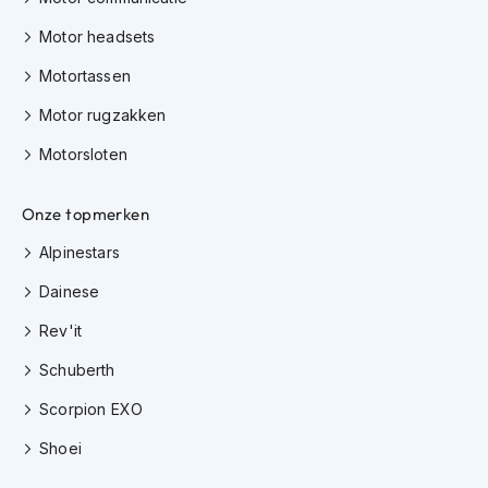
i
e
Motor headsets
r
e
Motortassen
n
Motor rugzakken
P
i
Motorsloten
n
l
Onze topmerken
o
c
Alpinestars
k
s
Dainese
T
Rev'it
e
a
Schuberth
r
-
Scorpion EXO
o
f
Shoei
f
s