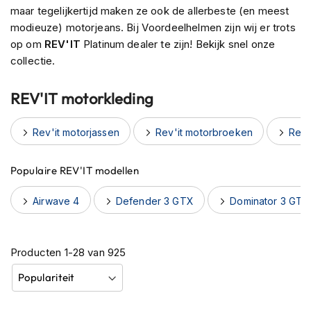
h
maar tegelijkertijd maken ze ook de allerbeste (en meest
e
modieuze) motorjeans. Bij Voordeelhelmen zijn wij er trots
l
op om
REV'IT
Platinum dealer te zijn! Bekijk snel onze
m
collectie.
e
n
REV'IT motorkleding
B
l
u
Rev'it motorjassen
Rev'it motorbroeken
Rev'
e
t
o
Populaire REV'IT modellen
o
t
Airwave 4
Defender 3 GTX
Dominator 3 GTX
h
h
e
l
Producten
1
-
28
van
925
m
e
n