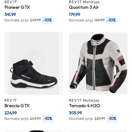
P
REV'IT
REV'IT
Motorjas
Pioneer GTX
i
Quantum 3 Air
l
341,99
179,99
o
-10%
-10%
Normale prijs
379,99
Normale prijs
199,99
t
e
n
h
e
l
m
e
n
P
i
n
l
REV'IT
REV'IT
Motorjas
o
Breccia GTX
Tornado 4 H2O
c
224,99
305,99
k
-10%
-10%
Normale prijs
249,99
Normale prijs
339,99
h
e
l