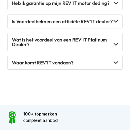
Heb ik garantie op mijn REV'IT motorkleding?
J
e
t
Is Voordeelhelmen een officiële REV'IT dealer?
h
e
l
Wat is het voordeel van een REV'IT Platinum
m
Dealer?
e
n
Waar komt REV'IT vandaan?
I
n
t
e
g
r
a
a
l
100+ topmerken
h
compleet aanbod
e
l