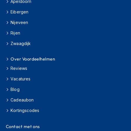
Apeldoorn
O
Eibergen
n
d
Nijeveen
e
r
Rijen
h
o
Zwaagdijk
u
d
h
Over Voordeelhelmen
e
Reviews
l
m
Vacatures
H
Blog
e
l
Cadeaubon
m
h
Kortingscodes
o
u
d
Contact met ons
e