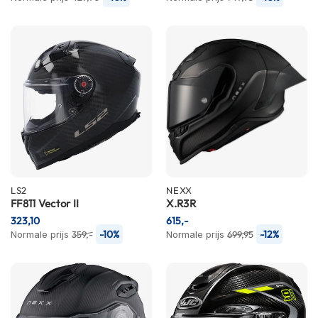
i
p
b
a
c
k
h
e
l
m
e
n
H
LS2
NEXX
e
FF811 Vector II
X.R3R
r
323,10
615,-
e
-10%
-12%
Normale prijs
359,-
Normale prijs
699,95
n
m
o
t
o
r