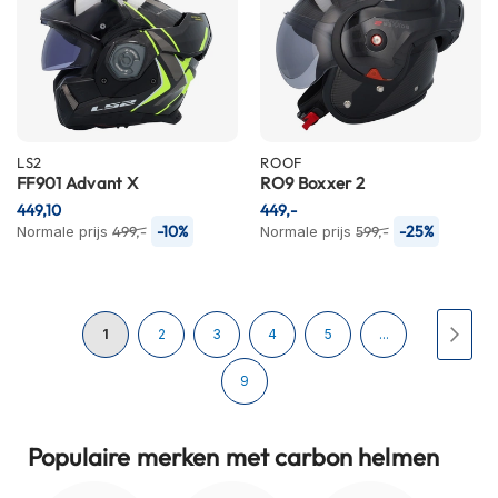
h
i
o
n
h
e
l
LS2
ROOF
m
FF901 Advant X
RO9 Boxxer 2
e
n
449,10
449,-
-10%
-25%
Normale prijs
499,-
Normale prijs
599,-
V
e
s
p
Pagina
a
U
Pagina
Pagina
Pagina
Pagina
Pagi
Volg
1
2
3
4
5
...
h
e
lees
Pagina
9
l
m
momenteel
e
Populaire merken met carbon helmen
n
pagina