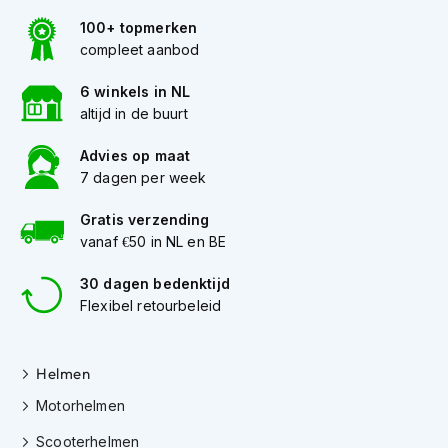
s
100+ topmerken
c
compleet aanbod
o
o
t
6 winkels in NL
e
altijd in de buurt
r
h
Advies op maat
e
7 dagen per week
l
m
Gratis verzending
e
vanaf €50 in NL en BE
n
K
30 dagen bedenktijd
i
Flexibel retourbeleid
n
d
e
Helmen
r
s
Motorhelmen
c
o
Scooterhelmen