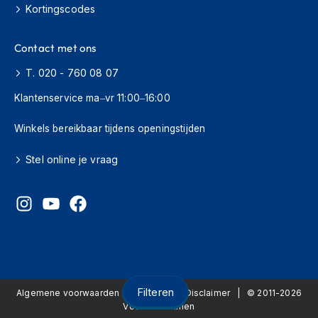
i
Kortingscodes
e
r
e
Contact met ons
n
T. 020 - 760 08 07
P
Klantenservice ma–vr 11:00–16:00
i
n
l
Winkels bereikbaar tijdens openingstijden
o
c
Stel online je vraag
k
s
T
e
a
r
-
o
f
Filteren
Algemene voorwaarden
Privacy
Disclaimer
© 2011-2026
f
Voordeelhelmen
s