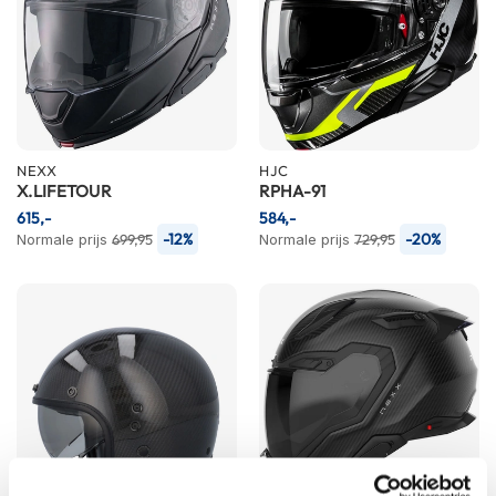
h
e
l
m
e
n
D
NEXX
HJC
a
X.LIFETOUR
RPHA-91
m
e
615,-
584,-
s
-12%
-20%
Normale prijs
699,95
Normale prijs
729,95
m
o
t
o
r
h
e
l
m
e
n