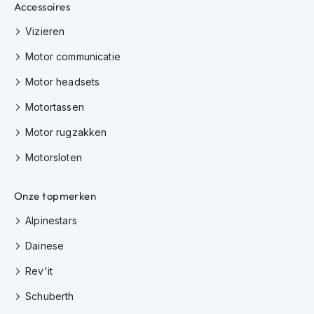
Accessoires
J
Vizieren
e
t
Motor communicatie
h
e
Motor headsets
l
m
Motortassen
e
n
Motor rugzakken
Motorsloten
I
n
t
Onze topmerken
e
g
Alpinestars
r
a
Dainese
a
l
Rev'it
h
e
Schuberth
l