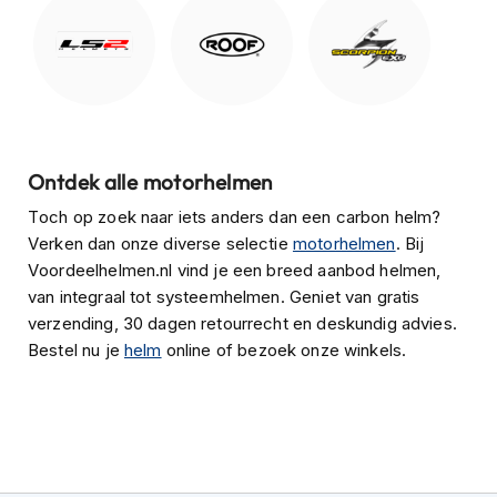
H
e
r
e
n
s
c
o
o
Ontdek alle motorhelmen
t
Toch op zoek naar iets anders dan een carbon helm?
e
r
Verken dan onze diverse selectie
motorhelmen
. Bij
h
Voordeelhelmen.nl vind je een breed aanbod helmen,
e
van integraal tot systeemhelmen. Geniet van gratis
l
verzending, 30 dagen retourrecht en deskundig advies.
m
e
Bestel nu je
helm
online of bezoek onze winkels.
n
D
a
m
e
s