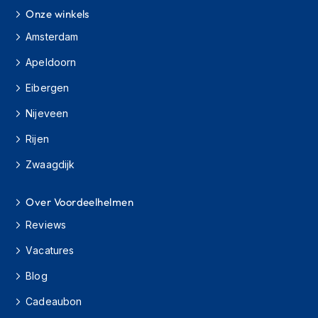
m
Onze winkels
e
Amsterdam
n
Apeldoorn
H
e
Eibergen
l
m
Nijeveen
a
c
Rijen
c
e
Zwaagdijk
s
s
o
Over Voordeelhelmen
i
Reviews
r
e
Vacatures
s
Blog
V
i
Cadeaubon
z