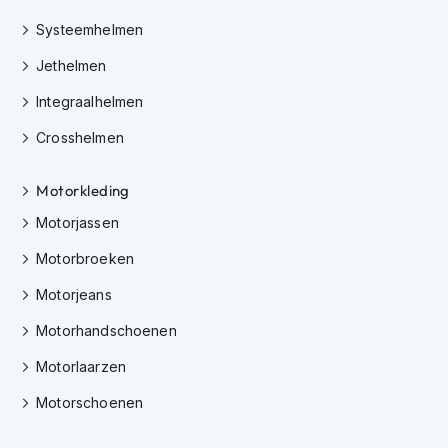
o
t
Systeemhelmen
e
r
Jethelmen
h
e
Integraalhelmen
l
Crosshelmen
m
e
n
Motorkleding
S
Motorjassen
y
s
Motorbroeken
t
e
Motorjeans
e
m
Motorhandschoenen
h
Motorlaarzen
e
l
Motorschoenen
m
e
n