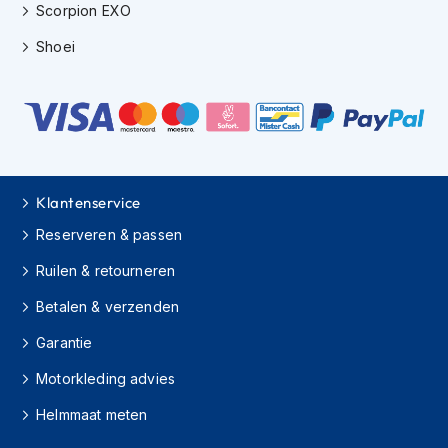
m
Scorpion EXO
e
n
Shoei
C
r
o
s
s
h
e
Klantenservice
l
m
Reserveren & passen
e
Ruilen & retourneren
n
Betalen & verzenden
F
i
Garantie
e
t
Motorkleding advies
s
h
Helmmaat meten
e
l