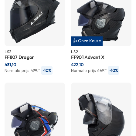
C
a
r
b
o
n
h
👍 Onze Keuze
e
l
LS2
LS2
m
FF807 Dragon
FF901 Advant X
e
431,10
422,10
n
-10%
-10%
Normale prijs
479,-
Normale prijs
469,-
E
n
d
u
r
o
h
e
l
m
e