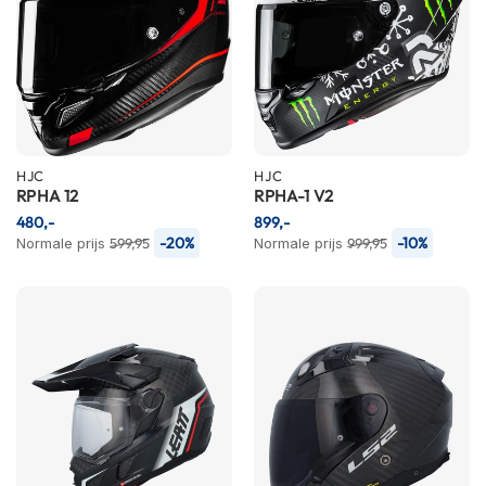
m
e
n
R
a
c
e
HJC
HJC
h
RPHA 12
RPHA-1 V2
e
480,-
l
899,-
m
-20%
-10%
Normale prijs
599,95
Normale prijs
999,95
e
n
R
e
t
r
o
h
e
l