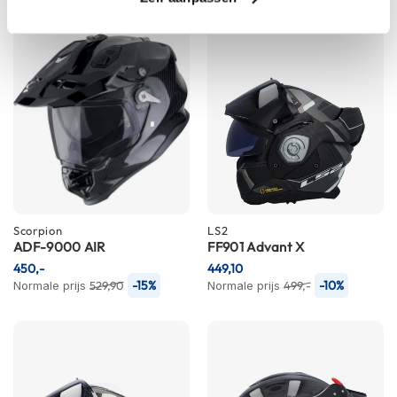
e
r
h
e
l
m
e
n
B
o
x
e
r
Scorpion
LS2
h
ADF-9000 AIR
FF901 Advant X
e
450,-
449,10
l
-15%
-10%
Normale prijs
529,90
Normale prijs
499,-
m
e
n
F
a
s