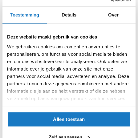
K
i
Scorpion
NEXX
Toestemming
Details
Over
n
Belfast EVO
X.WST3
d
280,-
527,-
e
-15%
-12%
Normale prijs
329,90
Normale prijs
599,99
r
Deze website maakt gebruik van cookies
m
o
We gebruiken cookies om content en advertenties te
t
personaliseren, om functies voor social media te bieden
o
en om ons websiteverkeer te analyseren. Ook delen we
r
informatie over je gebruik van onze site met onze
h
e
partners voor social media, adverteren en analyse. Deze
l
partners kunnen deze gegevens combineren met andere
m
informatie die je aan ze hebt verstrekt of die ze hebben
e
verzameld op basis van jouw gebruik van hun services.
n
S
HJC
Scorpion
c
Alles toestaan
RPHA 12
EXO-R1 EVO AIR
o
o
480,-
450,-
t
-20%
-15%
Normale prijs
599,95
Normale prijs
529,90
Zelf aanpassen