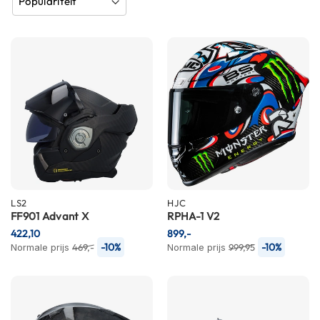
h
e
l
m
e
n
B
l
u
e
t
o
o
t
LS2
HJC
h
FF901 Advant X
RPHA-1 V2
h
422,10
899,-
e
-10%
-10%
Normale prijs
469,-
Normale prijs
999,95
l
m
e
n