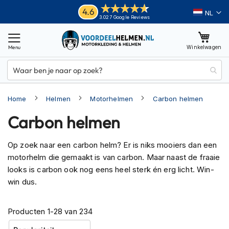
Ga
Helmen
4.6
Taal
3.027 Google Reviews
naar
M
de
o
inhoud
Winkelwagen
t
o
r
h
e
Home
Helmen
Motorhelmen
Carbon helmen
l
m
Carbon helmen
e
n
Op zoek naar een carbon helm? Er is niks mooiers dan een
A
motorhelm die gemaakt is van carbon. Maar naast de fraaie
d
v
looks is carbon ook nog eens heel sterk én erg licht. Win-
e
win dus.
n
t
u
Producten
1
-
28
van
234
r
e