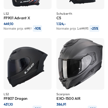
n
H
LS2
Schuberth
e
FF901 Advant X
C5
l
449,10
1.124,-
m
-10%
-25%
Normale prijs
499,-
Normale prijs
1.499,95
e
n
m
e
t
z
o
n
n
e
v
i
z
i
LS2
Scorpion
e
FF807 Dragon
EXO-1500 AIR
r
431,10
386,91