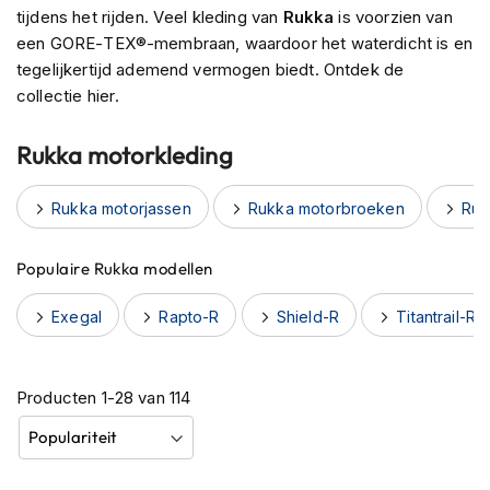
h
tijdens het rijden. Veel kleding van
Rukka
is voorzien van
e
een GORE-TEX®-membraan, waardoor het waterdicht is en
l
tegelijkertijd ademend vermogen biedt. Ontdek de
m
collectie hier.
e
n
Rukka motorkleding
B
l
u
Rukka motorjassen
Rukka motorbroeken
Ruk
e
t
o
Populaire Rukka modellen
o
t
Exegal
Rapto-R
Shield-R
Titantrail-R
h
h
e
l
Producten
1
-
28
van
114
m
e
n