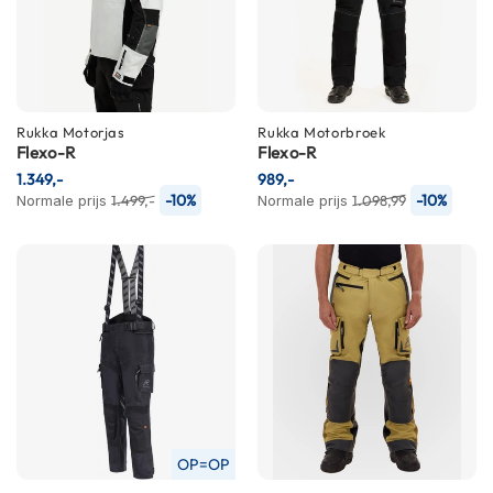
n
H
e
l
m
Rukka
Motorjas
Rukka
Motorbroek
e
Flexo-R
Flexo-R
n
1.349,-
989,-
m
-10%
-10%
Normale prijs
1.499,-
Normale prijs
1.098,99
e
t
z
o
n
n
e
v
i
z
i
e
r
OP=OP