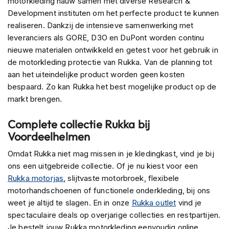
motorkleding nauw samen met diverse Research &
s
Development instituten om het perfecte product te kunnen
c
realiseren. Dankzij de intensieve samenwerking met
o
o
leveranciers als GORE, D3O en DuPont worden continu
t
nieuwe materialen ontwikkeld en getest voor het gebruik in
e
de motorkleding protectie van Rukka. Van de planning tot
r
aan het uiteindelijke product worden geen kosten
h
e
bespaard. Zo kan Rukka het best mogelijke product op de
l
markt brengen.
m
e
Complete collectie Rukka bij
n
Voordeelhelmen
K
Omdat Rukka niet mag missen in je kledingkast, vind je bij
i
n
ons een uitgebreide collectie. Of je nu kiest voor een
d
Rukka motorjas
, slijtvaste motorbroek, flexibele
e
motorhandschoenen of functionele onderkleding, bij ons
r
weet je altijd te slagen. En in onze
s
Rukka outlet
vind je
c
spectaculaire deals op overjarige collecties en restpartijen.
o
Je bestelt jouw Rukka motorkleding eenvoudig online.