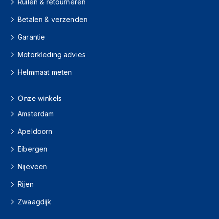
Ruilen & retourneren
i
e
Betalen & verzenden
r
e
Garantie
n
Motorkleding advies
P
i
Helmmaat meten
n
l
o
Onze winkels
c
Amsterdam
k
s
Apeldoorn
T
Eibergen
e
a
Nijeveen
r
-
Rijen
o
f
Zwaagdijk
f
s