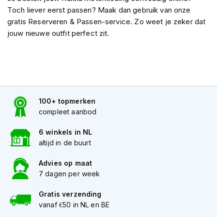
o
Toch liever eerst passen? Maak dan gebruik van onze
t
e
gratis Reserveren & Passen-service. Zo weet je zeker dat
r
jouw nieuwe outfit perfect zit.
h
e
l
m
e
n
100+ topmerken
S
compleet aanbod
y
s
t
6 winkels in NL
e
altijd in de buurt
e
m
Advies op maat
h
7 dagen per week
e
l
Gratis verzending
m
vanaf €50 in NL en BE
e
n