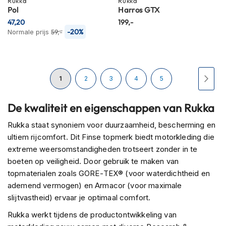
Rukka
Rukka
H
Pol
Harros GTX
e
47,20
r
199,-
e
-20%
Normale prijs
59,-
n
s
c
o
Pagina
U
Pagina
Pagina
Pagina
Pagina
Pagi
Volg
1
2
3
4
5
o
t
e
lees
De kwaliteit en eigenschappen van Rukka
r
h
momenteel
Rukka staat synoniem voor duurzaamheid, bescherming en
e
ultiem rijcomfort. Dit Finse topmerk biedt motorkleding die
l
pagina
m
extreme weersomstandigheden trotseert zonder in te
e
boeten op veiligheid. Door gebruik te maken van
n
topmaterialen zoals GORE-TEX® (voor waterdichtheid en
ademend vermogen) en Armacor (voor maximale
D
a
slijtvastheid) ervaar je optimaal comfort.
m
Rukka werkt tijdens de productontwikkeling van
e
s