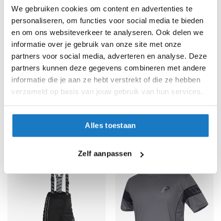
e
We gebruiken cookies om content en advertenties te
r
personaliseren, om functies voor social media te bieden
h
e
en om ons websiteverkeer te analyseren. Ook delen we
l
informatie over je gebruik van onze site met onze
m
partners voor social media, adverteren en analyse. Deze
e
partners kunnen deze gegevens combineren met andere
n
informatie die je aan ze hebt verstrekt of die ze hebben
B
verzameld op basis van jouw gebruik van hun services.
o
OP=OP
OP=OP
x
Rukka
Rukka
Motorbroek
e
Moody
Energater
r
Alles toestaan
94,95
h
639,20
e
-20%
Normale prijs
799,-
l
Zelf aanpassen
m
e
n
F
a
s