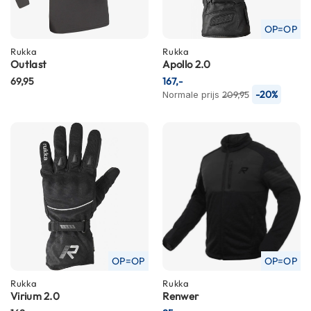
m
e
OP=OP
n
Rukka
Rukka
S
Outlast
Apollo 2.0
t
69,95
167,-
i
-20%
Normale prijs
209,95
l
l
e
m
o
t
o
r
h
e
l
m
e
OP=OP
OP=OP
n
Rukka
Rukka
F
Virium 2.0
Renwer
l