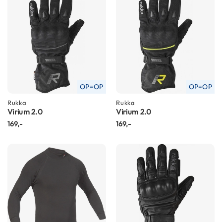
m
e
n
R
a
c
e
h
OP=OP
OP=OP
e
l
Rukka
Rukka
m
Virium 2.0
Virium 2.0
e
169,-
169,-
n
R
e
t
r
o
h
e
l