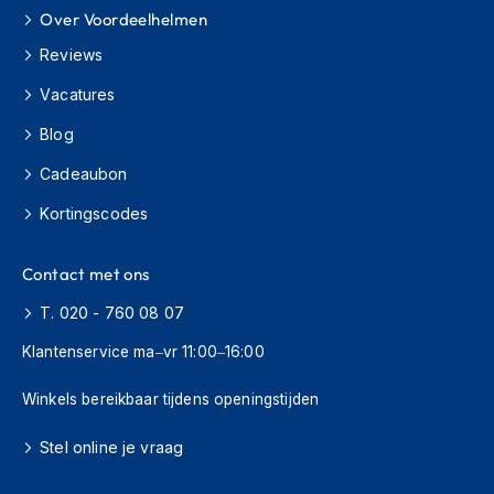
Over Voordeelhelmen
C
Reviews
r
o
Vacatures
s
s
Blog
b
r
Cadeaubon
i
l
Kortingscodes
l
e
n
Contact met ons
O
T. 020 - 760 08 07
o
Klantenservice ma–vr 11:00–16:00
r
d
o
Winkels bereikbaar tijdens openingstijden
p
p
Stel online je vraag
e
n