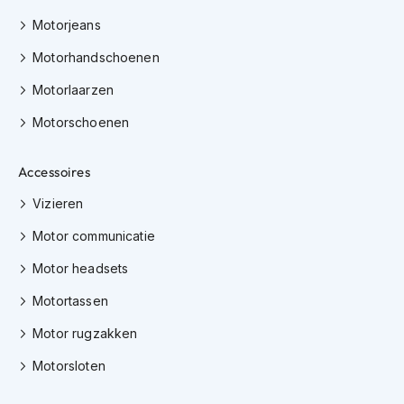
m
e
Motorjeans
n
Motorhandschoenen
C
Motorlaarzen
r
o
Motorschoenen
s
s
h
Accessoires
e
l
Vizieren
m
e
Motor communicatie
n
Motor headsets
F
i
Motortassen
e
t
Motor rugzakken
s
Motorsloten
h
e
l