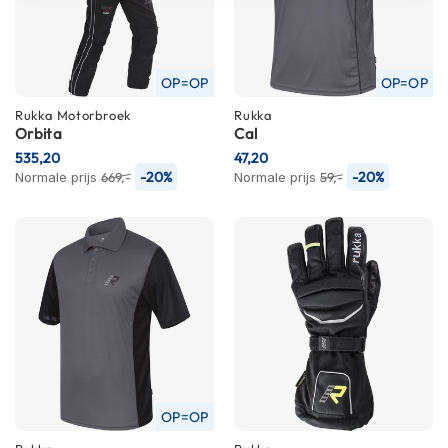
h
i
o
n
OP=OP
OP=OP
h
e
Rukka
Motorbroek
Rukka
l
Orbita
Cal
m
535,20
47,20
e
-20%
-20%
Normale prijs
669,-
Normale prijs
59,-
n
V
e
s
p
a
h
e
l
m
e
n
OP=OP