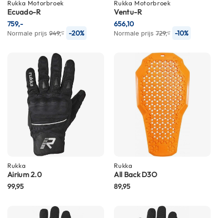
P
Rukka
Motorbroek
Rukka
Motorbroek
Ecuado-R
i
Ventu-R
l
759,-
656,10
o
-20%
-10%
Normale prijs
949,-
Normale prijs
729,-
t
e
n
h
e
l
m
e
n
P
i
n
l
Rukka
Rukka
o
Airium 2.0
All Back D3O
c
99,95
89,95
k
h
e
l