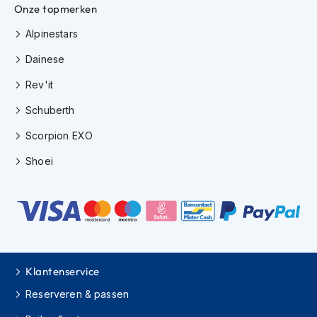
Onze topmerken
m
e
Alpinestars
n
Dainese
H
e
Rev'it
l
m
Schuberth
a
c
Scorpion EXO
c
e
Shoei
s
s
o
i
r
e
s
Klantenservice
V
i
Reserveren & passen
z