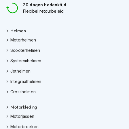
30 dagen bedenktijd
J
Flexibel retourbeleid
e
t
h
Helmen
e
l
Motorhelmen
m
e
Scooterhelmen
n
Systeemhelmen
I
n
Jethelmen
t
e
Integraalhelmen
g
Crosshelmen
r
a
a
Motorkleding
l
h
Motorjassen
e
l
Motorbroeken