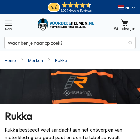
Ga
Helmen
4.6
Taal
3.027 Google Reviews
naar
M
de
o
inhoud
Winkelwagen
t
o
r
h
e
Home
Merken
Rukka
l
m
e
n
A
d
v
e
Rukka
n
t
u
Rukka besteedt veel aandacht aan het ontwerpen van
r
motorkleding die goed past en comfortabel aanvoelt
e