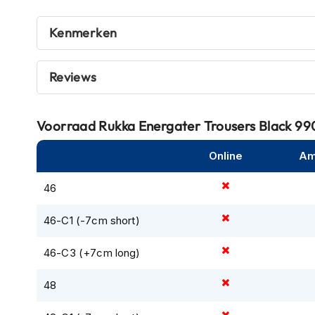
protectie voor jouw veiligheid, alsmede Armacor technol
Crosshelmen
uit kevlar en cordura.
Kenmerken
Fietshelmen
Helm
Reviews
Gore-Tex Shell 3-laags membraan.
accessoires
Vizieren
Pinlocks
Voorraad
Rukka Energater Trousers Black 99
Tear-
Armacor technologie (Kevlar & Cordura).
Online
Am
offs
Crossbrillen
46
Oordoppen
46-C1 (-7cm short)
Onderhoud
helm
46-C3 (+7cm long)
Helm
48
houder
Windproof en waterproof
&