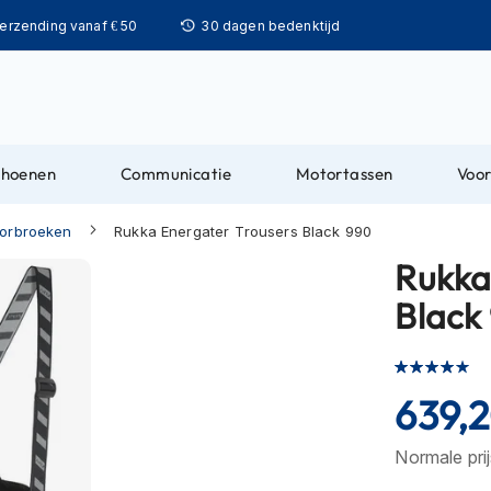
Ga
verzending vanaf € 50
30 dagen bedenktijd
naar
de
inhoud
choenen
Communicatie
Motortassen
Voor
torbroeken
Rukka Energater Trousers Black 990
Rukka
Black
Waardering:
80
100
% of
639,
Normale pri