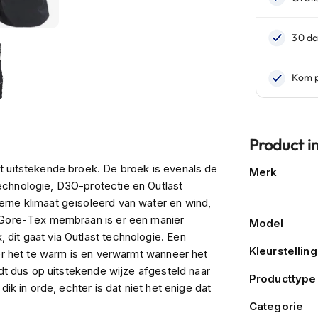
Product i
Meer
t uitstekende broek. De broek is evenals de
Merk
informatie
echnologie, D3O-protectie en Outlast
rne klimaat geïsoleerd van water en wind,
t Gore-Tex membraan is er een manier
Model
dit gaat via Outlast technologie. Een
Kleurstelling
eer het te warm is en verwarmt wanneer het
rdt dus op uitstekende wijze afgesteld naar
Producttype
ik in orde, echter is dat niet het enige dat
an groot belang, zo bezit de broek D3O-
Categorie