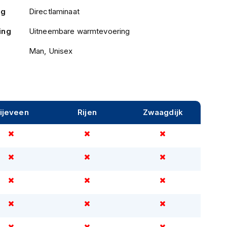
ng
Directlaminaat
ing
Uitneembare warmtevoering
Man, Unisex
ijeveen
Rijen
Zwaagdijk