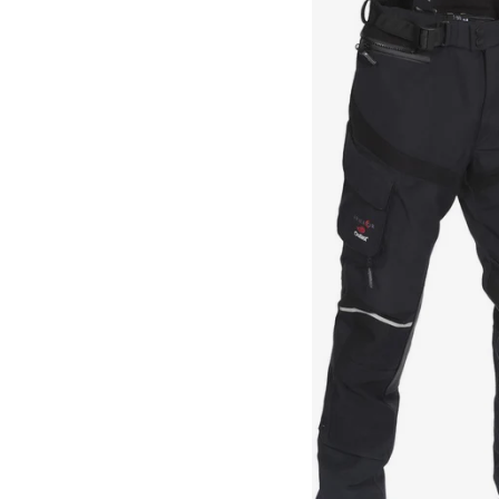
Race
helmen
Retro
helmen
Stille
motorhelmen
Flip
back
helmen
Heren
motorhelmen
Dames
motorhelmen
Kinder
motorhelmen
Scooterhelmen