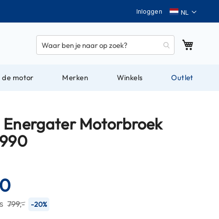
Taal
Inloggen
Winkel
 de motor
Merken
Winkels
Outlet
 Energater Motorbroek
 990
20
js
799,-
-20%