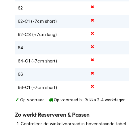
Gore-
62
Tex
motorbroeken
62-C1 (-7cm short)
Kevlar
motorbroeken
62-C3 (+7cm long)
Cargo
64
motorbroeken
Motorjeans
64-C1 (-7cm short)
Motorpakken
66
Heren
motorpak
66-C1 (-7cm short)
Dames
motorpak
Op voorraad
Op voorraad bij Rukka 2-4 werkdagen
Eendelig
Zo werkt Reserveren & Passen
motorpak
Controleer de winkelvoorraad in bovenstaande tabel.
Tweedelig