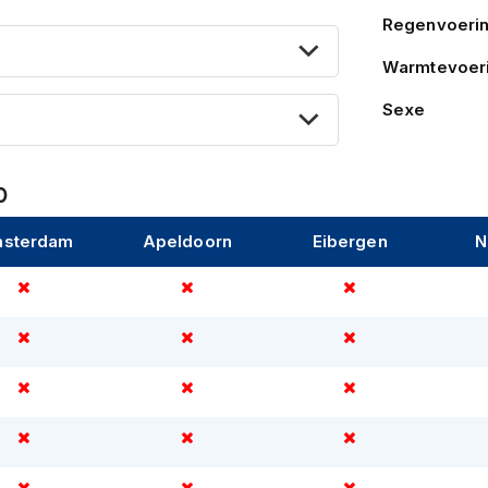
gie; Een dubbel laags materiaal, bestaande
Regenvoeri
Warmtevoer
Sexe
0
sterdam
Apeldoorn
Eibergen
N