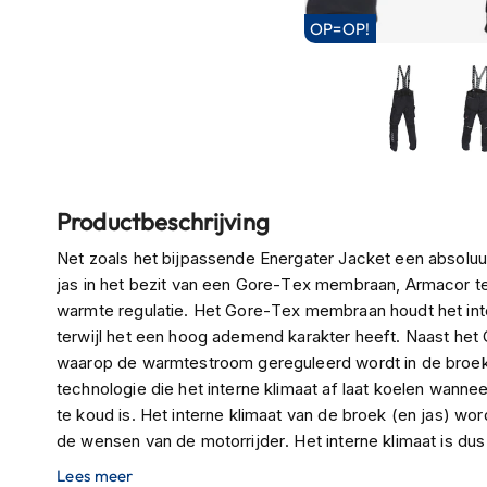
Boxer
OP=OP!
helmen
Fashion
helmen
Vespa
helmen
Ga
Heren
Productbeschrijving
naar
scooterhelmen
het
Net zoals het bijpassende Energater Jacket een absoluu
begin
Dames
jas in het bezit van een Gore-Tex membraan, Armacor t
van
scooterhelmen
warmte regulatie. Het Gore-Tex membraan houdt het inte
de
terwijl het een hoog ademend karakter heeft. Naast he
Kinder
afbeeldingen-
waarop de warmtestroom gereguleerd wordt in de broek, 
scooterhelmen
gallerij
technologie die het interne klimaat af laat koelen wann
Systeemhelmen
te koud is. Het interne klimaat van de broek (en jas) wo
Jethelmen
de wensen van de motorrijder. Het interne klimaat is dus d
ertoe doet. De buitenste lagen van de jas zijn tevens v
Lees meer
Integraalhelmen