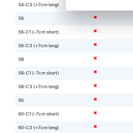
54-C3 (+7cm long)
Tex
Antiglide systeem en AirCushion van Keprotec b
motorjassen
56
Motorbroeken
Heren
56-C1 (-7cm short)
motorbroeken
Taille sluiting met dubbele aanscherping.
56-C3 (+7cm long)
Dames
Elastische panelen op de heupen, onderrug en 
motorbroeken
58
Leren panelen aan de binnenkant van de knie die
Doorwaai
motorbroeken
58-C1 (-7cm short)
Ventilatie openingen op de heupen.
Waterdichte
Broek bevat een verbindingsrits voor de bijbe
58-C3 (+7cm long)
motorbroeken
Zakken.
Leren
60
motorbroeken
60-C1 (-7cm short)
Textiel
motorbroeken
60-C3 (+7cm long)