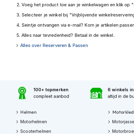
motorpak
Voeg het product toe aan je winkelwagen en klik op "I
Motorhoodies
Selecteer je winkel bij "Vrijblijvende winkelreservering
Regenkleding
Seintje ontvangen via e-mail? Kom je artikelen passen
Onderkleding
Alles naar tevredenheid? Betaal in de winkel.
Balaclavas
Alles over Reserveren & Passen
en
helmmutsen
Koelvesten
Motorsokken
Nekwarmers
100+ topmerken
6 winkels i
en
compleet aanbod
altijd in de b
windcollars
Verwarmde
Helmen
Motorkled
onderkleding
Motorhelmen
Motorjass
Protectie
Scooterhelmen
Motorbro