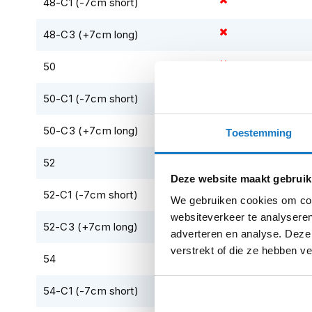
48-C1 (-7cm short)
kapstok
48-C3 (+7cm long)
Motorkleding
Motorjassen
50
Heren
Rukka D3O Air CE-rated Level 2 (EN 1621-2 201
motorjassen
50-C1 (-7cm short)
Dames
motorjassen
50-C3 (+7cm long)
Toestemming
Doorwaai
52
motorjassen
Deze website maakt gebruik
Waterdichte
52-C1 (-7cm short)
We gebruiken cookies om cont
motorjassen
Afneembare warmte reflectieve binnenvoering 
websiteverkeer te analyseren
52-C3 (+7cm long)
Leren
regulatie.
adverteren en analyse. Deze
motorjassen
verstrekt of die ze hebben v
54
Textiele
motorjassen
54-C1 (-7cm short)
Gore-