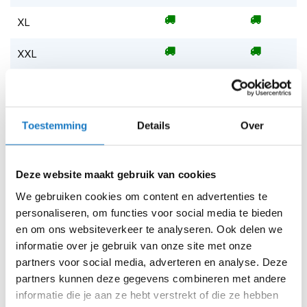
m
e
XL
n
XXL
S
t
i
Op voorraad
l
Op voorraad bij Rukka 2-4 werkdagen
l
e
Toestemming
Details
Over
Leverbaar na deze datum
m
o
Levertijd onbekend, neem eventueel contact met ons op
t
Niet meer leverbaar
o
Deze website maakt gebruik van cookies
r
Zo werkt Reserveren & Passen
We gebruiken cookies om content en advertenties te
h
personaliseren, om functies voor social media te bieden
e
Controleer de winkelvoorraad in bovenstaande tabel.
l
en om ons websiteverkeer te analyseren. Ook delen we
m
Voeg het product toe aan je winkelwagen en klik op "Ik
informatie over je gebruik van onze site met onze
e
ga bestellen".
partners voor social media, adverteren en analyse. Deze
n
partners kunnen deze gegevens combineren met andere
Selecteer je winkel bij "Vrijblijvende winkelreservering"
F
informatie die je aan ze hebt verstrekt of die ze hebben
en rond je bestelling af.
l