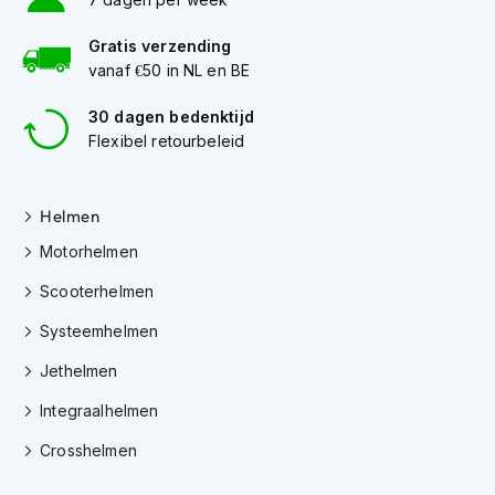
h
e
Gratis verzending
l
m
vanaf €50 in NL en BE
e
n
30 dagen bedenktijd
Flexibel retourbeleid
D
a
m
Helmen
e
s
Motorhelmen
m
o
Scooterhelmen
t
o
Systeemhelmen
r
h
Jethelmen
e
l
Integraalhelmen
m
e
Crosshelmen
n