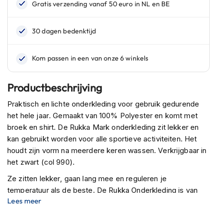
n
H
e
l
m
e
n
m
Productbeschrijving
e
t
Praktisch en lichte onderkleding voor gebruik gedurende
z
het hele jaar. Gemaakt van 100% Polyester en komt met
o
broek en shirt. De Rukka Mark onderkleding zit lekker en
n
n
kan gebruikt worden voor alle sportieve activiteiten. Het
e
houdt zijn vorm na meerdere keren wassen. Verkrijgbaar in
v
het zwart (col 990).
i
z
Ze zitten lekker, gaan lang mee en reguleren je
i
temperatuur als de beste. De Rukka Onderkleding is van
e
Lees meer
r
grote kwaliteit en zal iedere gebruiker tot tevredenheid
stemmen.