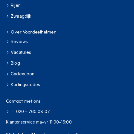
H
Rijen
e
r
Zwaagdijk
e
n
s
Over Voordeelhelmen
c
o
Reviews
o
Vacatures
t
e
Blog
r
h
Cadeaubon
e
l
Kortingscodes
m
e
n
Contact met ons
D
T. 020 - 760 08 07
a
m
Klantenservice ma–vr 11:00–16:00
e
s