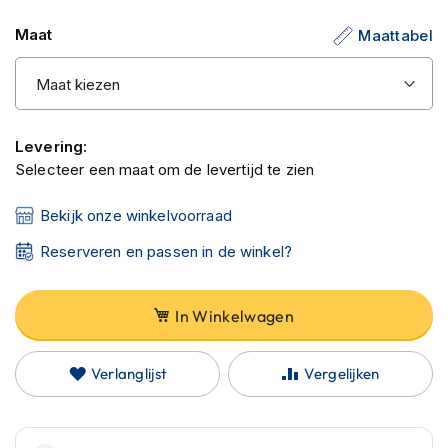
C
van
a
Maat
Maattabel
r
de
b
afbeeldingen-
o
gallerij
n
h
e
Levering:
l
Selecteer een maat om de levertijd te zien
m
e
n
Bekijk onze winkelvoorraad
Reserveren en passen in de winkel?
E
n
d
u
In Winkelwagen
r
o
h
Verlanglijst
Vergelijken
e
l
m
e