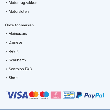
e
Motor rugzakken
r
h
Motorsloten
e
l
m
Onze topmerken
e
Alpinestars
n
Dainese
B
o
Rev'it
x
e
Schuberth
r
h
Scorpion EXO
e
l
Shoei
m
e
n
F
a
s