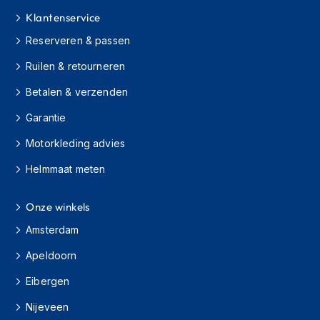
h
Klantenservice
i
o
Reserveren & passen
n
h
Ruilen & retourneren
e
l
Betalen & verzenden
m
Garantie
e
n
Motorkleding advies
V
Helmmaat meten
e
s
p
Onze winkels
a
h
Amsterdam
e
l
Apeldoorn
m
Eibergen
e
n
Nijeveen