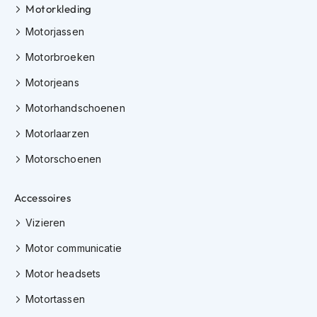
Motorkleding
K
i
Motorjassen
n
d
Motorbroeken
e
r
Motorjeans
m
o
Motorhandschoenen
t
o
Motorlaarzen
r
h
Motorschoenen
e
l
Accessoires
m
e
Vizieren
n
Motor communicatie
S
c
Motor headsets
o
o
Motortassen
t