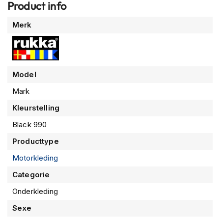
P
Product info
i
l
Meer
Merk
o
informatie
t
e
n
h
Model
e
l
Mark
m
e
Kleurstelling
n
Black 990
P
Producttype
i
n
Motorkleding
l
o
Categorie
c
k
Onderkleding
h
Sexe
e
l