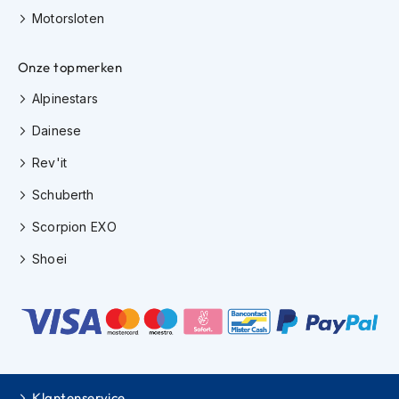
r
Motorsloten
&
k
a
Onze topmerken
p
Alpinestars
s
t
Dainese
o
k
Rev'it
Motorkleding
Schuberth
M
Scorpion EXO
o
t
Shoei
o
r
j
a
s
s
e
n
Klantenservice