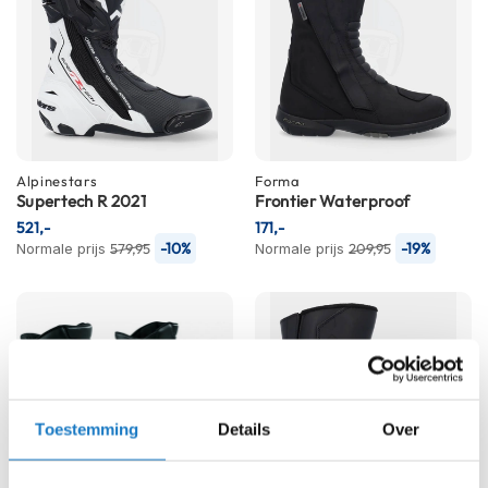
h
i
o
n
h
e
l
m
Alpinestars
e
Forma
Supertech R 2021
Frontier Waterproof
n
521,-
171,-
V
-10%
-19%
Normale prijs
579,95
Normale prijs
209,95
e
s
p
a
h
e
l
m
Toestemming
Details
Over
e
n