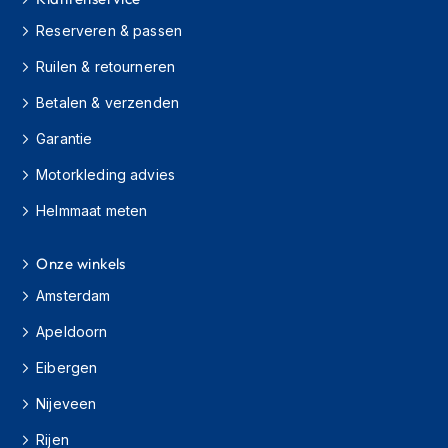
Reserveren & passen
H
e
Ruilen & retourneren
r
e
Betalen & verzenden
n
m
Garantie
o
t
Motorkleding advies
o
r
Helmmaat meten
j
a
s
Onze winkels
s
Amsterdam
e
n
Apeldoorn
D
Eibergen
a
m
Nijeveen
e
s
Rijen