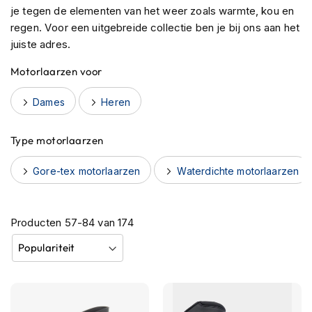
h
je tegen de elementen van het weer zoals warmte, kou en
e
regen. Voor een uitgebreide collectie ben je bij ons aan het
l
juiste adres.
m
e
Motorlaarzen voor
n
Dames
Heren
B
l
u
Type motorlaarzen
e
t
o
Gore-tex motorlaarzen
Waterdichte motorlaarzen
o
t
h
Producten
h
57
-
84
van
174
e
l
m
e
n