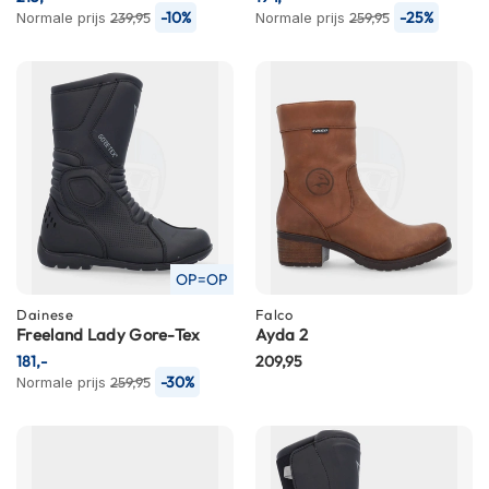
i
-10%
-25%
Normale prijs
239,95
Normale prijs
259,95
p
b
a
c
k
h
e
l
m
e
n
OP=OP
H
e
Dainese
Falco
r
Freeland Lady Gore-Tex
Ayda 2
e
181,-
209,95
n
-30%
Normale prijs
259,95
m
o
t
o
r