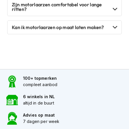
i
Zijn motorlaarzen comfortabel voor lange
e
ritten?
r
e
n
Kan ik motorlaarzen op maat laten maken?
P
i
n
l
o
c
k
s
100+ topmerken
T
compleet aanbod
e
a
6 winkels in NL
r
altijd in de buurt
-
o
Advies op maat
f
7 dagen per week
f
s