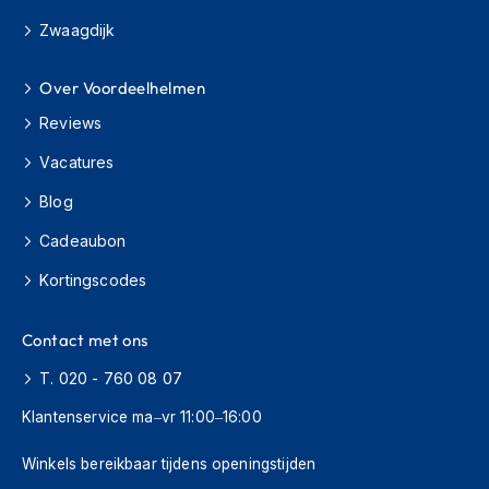
m
o
Zwaagdijk
t
o
r
Over Voordeelhelmen
j
Reviews
a
s
Vacatures
s
e
Blog
n
Cadeaubon
D
o
Kortingscodes
o
r
w
Contact met ons
a
a
T. 020 - 760 08 07
i
Klantenservice ma–vr 11:00–16:00
m
o
t
Winkels bereikbaar tijdens openingstijden
o