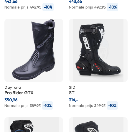
443,66
P
443,66
i
-10%
-10%
Normale prijs
492,95
Normale prijs
492,95
l
o
t
e
n
h
e
l
m
e
n
P
i
Daytona
SIDI
n
Pro Rider GTX
ST
l
350,96
314,-
o
-10%
-10%
Normale prijs
389,95
Normale prijs
349,95
c
k
h
e
l