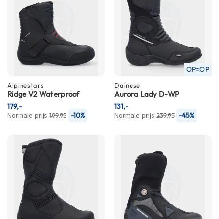
h
e
l
m
e
n
D
OP=OP
a
Alpinestars
Dainese
m
Ridge V2 Waterproof
Aurora Lady D-WP
e
s
179,-
131,-
m
-10%
-45%
Normale prijs
199,95
Normale prijs
239,95
o
t
o
r
h
e
l
m
e
n