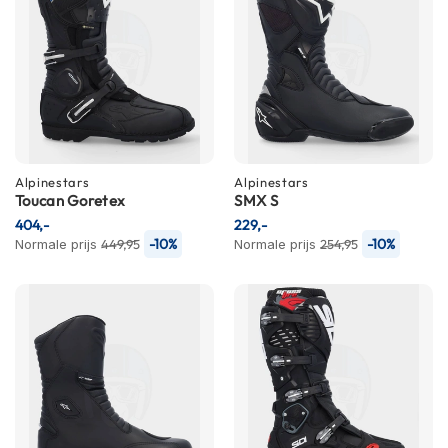
m
e
n
R
a
c
e
h
Alpinestars
Alpinestars
e
Toucan Goretex
SMX S
l
m
404,-
229,-
e
-10%
-10%
Normale prijs
449,95
Normale prijs
254,95
n
R
e
t
r
o
h
e
l