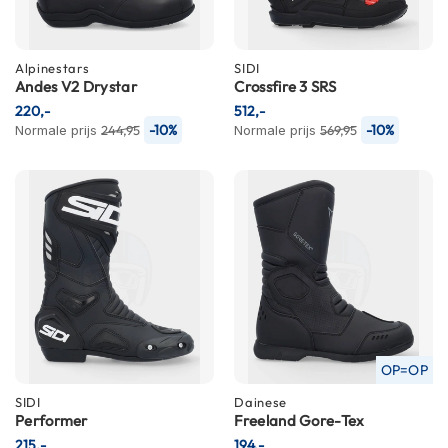
m
e
n
Alpinestars
SIDI
S
Andes V2 Drystar
Crossfire 3 SRS
t
220,-
512,-
i
-10%
-10%
Normale prijs
244,95
Normale prijs
569,95
l
l
e
m
o
t
o
r
h
e
l
m
e
OP=OP
n
SIDI
Dainese
Performer
Freeland Gore-Tex
F
l
215,-
194,-