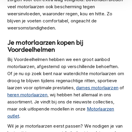
s
veel motorlaarzen ook bescherming tegen
c
weersinvloeden, waaronder regen, kou en hitte. Zo
o
blijven je voeten comfortabel, ongeacht de
o
t
weersomstandigheden.
e
r
Je motorlaarzen kopen bij
h
Voordeelhelmen
e
l
Bij Voordeelhelmen hebben we een groot aanbod
m
e
motorlaarzen, afgestemd op verschillende behoeften.
n
Of je nu op zoek bent naar waterdichte motorlaarzen om
droog te blijven tijdens regenachtige ritten, sportieve
K
laarzen voor optimale prestaties,
dames motorlaarzen
of
i
n
heren motorlaarzen
, wij hebben het allemaal in ons
d
assortiment. Je vindt bij ons de nieuwste collecties,
e
maar ook uitlopende modellen in onze
Motorlaarzen
r
outlet
.
s
c
Wil je je motorlaarzen eerst passen? We nodigen je van
o