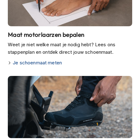
m
e
n
C
r
Maat motorlaarzen bepalen
o
s
Weet je niet welke maat je nodig hebt? Lees ons
s
stappenplan en ontdek direct jouw schoenmaat.
h
e
Je schoenmaat meten
l
m
e
n
F
i
e
t
s
h
e
l