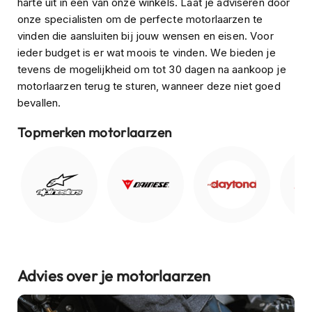
harte uit in een van onze winkels. Laat je adviseren door
o
t
onze specialisten om de perfecte motorlaarzen te
e
vinden die aansluiten bij jouw wensen en eisen. Voor
r
ieder budget is er wat moois te vinden. We bieden je
h
tevens de mogelijkheid om tot 30 dagen na aankoop je
e
l
motorlaarzen terug te sturen, wanneer deze niet goed
m
bevallen.
e
n
Topmerken motorlaarzen
S
y
s
t
e
e
m
h
e
l
Advies over je motorlaarzen
m
e
n