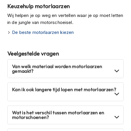
m
Keuzehulp motorlaarzen
e
Wij helpen je op weg en vertellen waar je op moet letten
n
in de jungle van motorschoeisel.
H
De beste motorlaarzen kiezen
e
l
m
a
Veelgestelde vragen
c
c
e
Van welk materiaal worden motorlaarzen
gemaakt?
s
s
o
i
Kan ik ook langere tijd lopen met motorlaarzen?
r
e
s
Wat is het verschil tussen motorlaarzen en
V
motorschoenen?
i
z