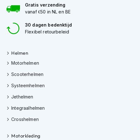
Gratis verzending
C
vanaf €50 in NL en BE
r
o
30 dagen bedenktijd
s
Flexibel retourbeleid
s
b
r
Helmen
i
l
Motorhelmen
l
e
Scooterhelmen
n
Systeemhelmen
O
o
Jethelmen
r
d
Integraalhelmen
o
p
Crosshelmen
p
e
Motorkleding
n