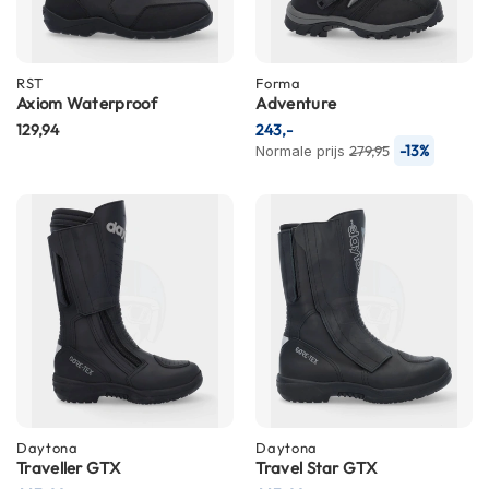
n
H
e
RST
Forma
l
Axiom Waterproof
Adventure
m
129,94
243,-
e
-13%
Normale prijs
279,95
n
m
e
t
z
o
n
n
e
v
i
z
i
e
Daytona
Daytona
r
Traveller GTX
Travel Star GTX