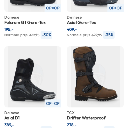
K
OP=OP
OP=OP
i
n
Dainese
Dainese
d
Fulcrum Gt Gore-Tex
Axial Gore-Tex
e
195,-
409,-
r
-30%
-35%
Normale prijs
279,95
Normale prijs
629,95
m
o
t
o
r
h
e
l
m
e
n
S
OP=OP
c
Dainese
TCX
o
Axial D1
Drifter Waterproof
o
t
389,-
278,-