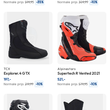
e
-35%
-10%
Normale prijs
599,95
Normale prijs
309,99
r
h
e
l
m
e
n
B
o
x
e
r
h
TCX
Alpinestars
e
Explorer.4 GTX
Supertech R Vented 2021
l
197,-
521,-
m
-10%
-10%
Normale prijs
219,99
Normale prijs
579,95
e
n
F
a
s