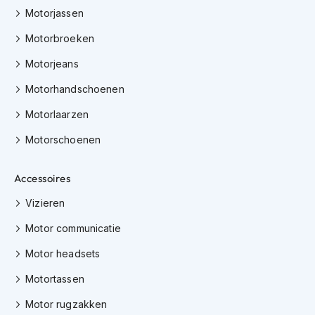
Motorjassen
O
n
Motorbroeken
d
e
Motorjeans
r
h
Motorhandschoenen
o
u
Motorlaarzen
d
h
Motorschoenen
e
l
Accessoires
m
Vizieren
H
e
Motor communicatie
l
m
Motor headsets
h
o
Motortassen
u
d
Motor rugzakken
e