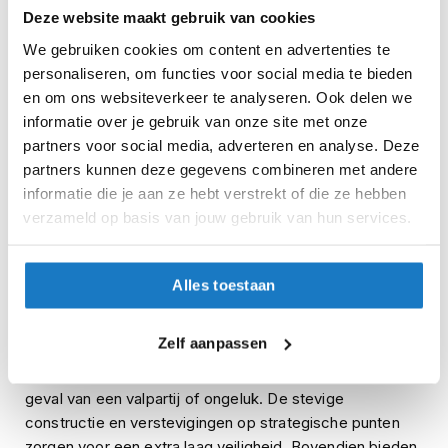
H
Deze website maakt gebruik van cookies
e
r
We gebruiken cookies om content en advertenties te
Forma
iXS
e
Jasper HDRY Waterproof
Tour Women Comfort-High
personaliseren, om functies voor social media te bieden
n
180,-
188,-
en om ons websiteverkeer te analyseren. Ook delen we
s
-22%
-10%
Normale prijs
229,95
Normale prijs
209,95
c
informatie over je gebruik van onze site met onze
o
partners voor social media, adverteren en analyse. Deze
o
partners kunnen deze gegevens combineren met andere
t
informatie die je aan ze hebt verstrekt of die ze hebben
Pagina
e
Pagina
Vorige
Pagina
Pagina
U
Pagina
Pagina
Pagi
Volg
1
2
3
4
5
...
r
verzameld op basis van jouw gebruik van hun services.
h
lees
Pagina
7
e
l
Alles toestaan
momenteel
m
e
De voordelen van motorlaarzen
pagina
n
Zelf aanpassen
Motorlaarzen zorgen voor een goede grip op de motor
D
en optimale bescherming van je voeten en enkels in het
a
geval van een valpartij of ongeluk. De stevige
m
constructie en verstevigingen op strategische punten
e
s
zorgen voor een extra laag veiligheid. Bovendien bieden