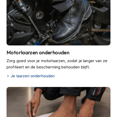
J
e
t
h
e
l
m
e
n
Motorlaarzen onderhouden
I
Zorg goed voor je motorlaarzen, zodat je langer van ze
n
profiteert en de bescherming behouden blijft.
t
e
Je laarzen onderhouden
g
r
a
a
l
h
e
l