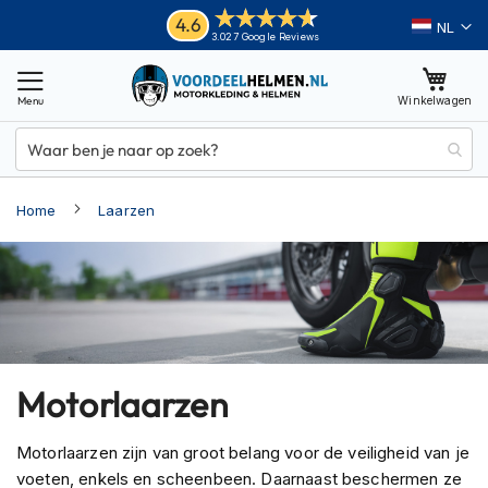
Ga
Helmen
4.6
Taal
3.027 Google Reviews
naar
M
de
o
inhoud
Winkelwagen
t
o
r
h
e
Home
Laarzen
l
m
e
n
A
d
v
e
Motorlaarzen
n
t
u
Motorlaarzen zijn van groot belang voor de veiligheid van je
r
voeten, enkels en scheenbeen. Daarnaast beschermen ze
e