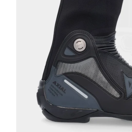
Race
helmen
Retro
helmen
Stille
motorhelmen
Flip
back
helmen
Heren
motorhelmen
Dames
motorhelmen
Kinder
motorhelmen
Scooterhelmen