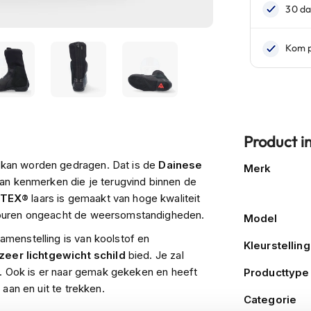
Product i
Meer
nd kan worden gedragen. Dat is de
Dainese
Merk
informatie
 van kenmerken die je terugvind binnen de
-TEX®
laars is gemaakt van hoge kwaliteit
 touren ongeacht de weersomstandigheden.
Model
amenstelling is van koolstof en
Kleurstelling
zeer lichtgewicht schild
bied. Je zal
n. Ook is er naar gemak gekeken en heeft
Producttype
aan en uit te trekken.
Categorie