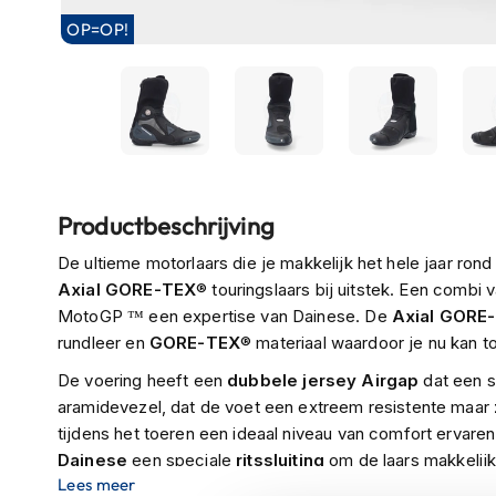
Boxer
OP=OP!
helmen
Fashion
helmen
Vespa
helmen
Ga
Heren
Productbeschrijving
naar
scooterhelmen
het
De ultieme motorlaars die je makkelijk het hele jaar ro
begin
Dames
Axial
GORE-TEX
® touringslaars bij uitstek. Een combi
van
scooterhelmen
MotoGP ™ een expertise van Dainese. De
Axial GORE
de
rundleer en
GORE-TEX
® materiaal waardoor je nu kan
Kinder
afbeeldingen-
scooterhelmen
De voering heeft een
dubbele
jersey
Airgap
dat een s
gallerij
aramidevezel, dat de voet een extreem resistente maar
Systeemhelmen
tijdens het toeren een ideaal niveau van comfort ervare
Jethelmen
Dainese
een speciale
ritssluiting
om de laars makkelijk 
Lees meer
Integraalhelmen