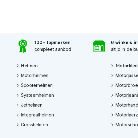
Tex
motorjassen
Motorbroeken
Heren
motorbroeken
100+ topmerken
6 winkels i
compleet aanbod
altijd in de b
Dames
motorbroeken
Helmen
Motorkled
Doorwaai
motorbroeken
Motorhelmen
Motorjass
Scooterhelmen
Motorbro
Waterdichte
motorbroeken
Systeemhelmen
Motorjean
Leren
Jethelmen
Motorhan
motorbroeken
Integraalhelmen
Motorlaar
Textiel
Crosshelmen
Motorsch
motorbroeken