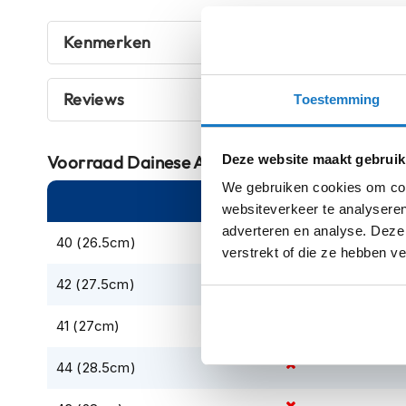
Crosshelmen
Kenmerken
Fietshelmen
Helm
Reviews
Toestemming
accessoires
Vizieren
Pinlocks
Deze website maakt gebruik
Voorraad
Dainese Axial Gore-Tex Boots Blac
We gebruiken cookies om cont
Tear-
Online
Am
websiteverkeer te analyseren
offs
adverteren en analyse. Deze
Crossbrillen
40 (26.5cm)
verstrekt of die ze hebben v
Oordoppen
42 (27.5cm)
Onderhoud
helm
41 (27cm)
Helm
44 (28.5cm)
houder
&