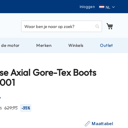
Taal
Inloggen
Winkel
 de motor
Merken
Winkels
Outlet
se Axial Gore-Tex Boots
 001
-
js
629,95
-35%
Maattabel