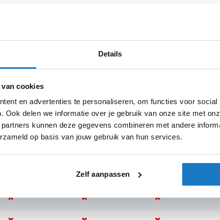
Sexe
Details
 van cookies
k 001
ent en advertenties te personaliseren, om functies voor social
sterdam
Apeldoorn
Eibergen
N
. Ook delen we informatie over je gebruik van onze site met onz
 partners kunnen deze gegevens combineren met andere informat
erzameld op basis van jouw gebruik van hun services.
Zelf aanpassen