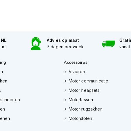
n NL
Advies op maat
Grati
uurt
7 dagen per week
vanaf
ing
Accessoires
en
Vizieren
eken
Motor communicatie
s
Motor headsets
dschoenen
Motortassen
zen
Motor rugzakken
oenen
Motorsloten