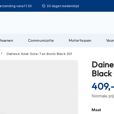
Ga
verzending vanaf € 50
30 dagen bedenktijd
naar
de
inhoud
choenen
Communicatie
Motortassen
Voor
Dainese Axial Gore-Tex Boots Black 001
Daine
Black
409,
Normale pri
Maat