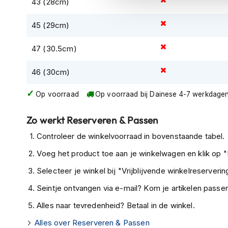
43 (28cm)
kapstok
45 (29cm)
Motorkleding
Motorjassen
47 (30.5cm)
Heren
motorjassen
46 (30cm)
Dames
motorjassen
Op voorraad
Op voorraad bij Dainese 4-7 werkdage
Doorwaai
Zo werkt Reserveren & Passen
motorjassen
Controleer de winkelvoorraad in bovenstaande tabel.
Waterdichte
motorjassen
Voeg het product toe aan je winkelwagen en klik op "I
Leren
Selecteer je winkel bij "Vrijblijvende winkelreservering
motorjassen
Seintje ontvangen via e-mail? Kom je artikelen passen
Textiele
Alles naar tevredenheid? Betaal in de winkel.
motorjassen
Alles over Reserveren & Passen
Gore-