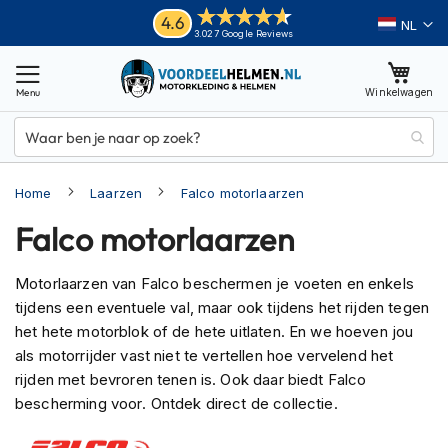
Ga
Helmen
4.6
Taal
3.027 Google Reviews
naar
M
de
o
inhoud
Winkelwagen
t
o
r
h
e
Home
Laarzen
Falco motorlaarzen
l
m
Falco motorlaarzen
e
n
Motorlaarzen van Falco beschermen je voeten en enkels
A
tijdens een eventuele val, maar ook tijdens het rijden tegen
d
v
het hete motorblok of de hete uitlaten. En we hoeven jou
e
als motorrijder vast niet te vertellen hoe vervelend het
n
rijden met bevroren tenen is. Ook daar biedt Falco
t
bescherming voor. Ontdek direct de collectie.
u
r
e