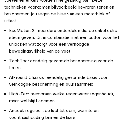
voeten en enkels worden hier gelukkig van. Deze
P
i
technieken voorkomen bijvoorbeeld bevroren tenen en
l
beschermen jou tegen de hitte van een motorblok of
o
uitlaat.
t
e
EsoMotion 2: meerdere onderdelen die de enkel extra
n
steun geven. Dit in combinatie met een button voor het
h
unlocken wat zorgt voor een verhoogde
e
l
bewegingsvrijheid van de voet
m
TechToe: eendelig gevormde bescherming voor de
e
n
tenen
All-round Chassis: eendelig gevormde basis voor
P
i
verhoogde bescherming en duurzaamheid
n
High-Tex: membraan welke regenwater tegenhoudt,
l
o
maar wel blijft ademen
c
k
Aircool: reguleert de luchtstroom, warmte en
h
vochthuishouding binnen de laars
e
l