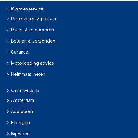
K
Klantenservice
i
n
Reserveren & passen
d
e
Ruilen & retourneren
r
m
Betalen & verzenden
o
t
Garantie
o
r
Motorkleding advies
h
Helmmaat meten
e
l
m
Onze winkels
e
n
Amsterdam
S
Apeldoorn
c
o
Eibergen
o
t
Nijeveen