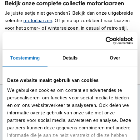
Bekijk onze complete collectie motorlaarzen
m
e
Je juiste setje niet gevonden? Bekijk dan onze uitgebreide
n
selectie
motorlaarzen
. Of je nu op zoek bent naar laarzen
voor het zomer- of winterseizoen, in casual of retro stijl,
R
a
kleine of grote maat, wij hebben het. Profiteer van gratis
c
verzending, een flexibel retourbeleid en deskundig advies.
e
Bestel nu online of bezoek onze winkels.
h
Toestemming
Details
Over
e
l
m
e
Deze website maakt gebruik van cookies
n
We gebruiken cookies om content en advertenties te
R
100+ topmerken
personaliseren, om functies voor social media te bieden
e
compleet aanbod
en om ons websiteverkeer te analyseren. Ook delen we
t
r
informatie over je gebruik van onze site met onze
6 winkels in NL
o
partners voor social media, adverteren en analyse. Deze
altijd in de buurt
h
partners kunnen deze gegevens combineren met andere
e
Advies op maat
informatie die je aan ze hebt verstrekt of die ze hebben
l