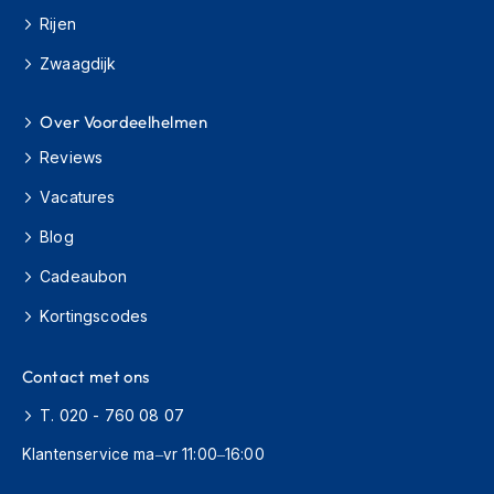
e
Rijen
r
h
Zwaagdijk
e
l
m
Over Voordeelhelmen
e
n
Reviews
B
Vacatures
o
x
Blog
e
Cadeaubon
r
h
Kortingscodes
e
l
m
Contact met ons
e
n
T. 020 - 760 08 07
F
Klantenservice ma–vr 11:00–16:00
a
s