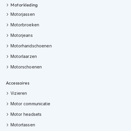
i
Motorkleding
p
Motorjassen
b
a
Motorbroeken
c
k
Motorjeans
h
e
Motorhandschoenen
l
m
Motorlaarzen
e
n
Motorschoenen
H
e
Accessoires
r
Vizieren
e
n
Motor communicatie
m
o
Motor headsets
t
o
Motortassen
r