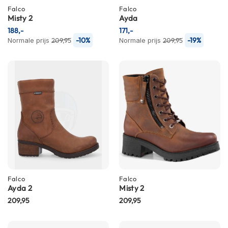
C
Falco
Falco
a
Misty 2
Ayda
r
188,-
171,-
b
-10%
-19%
Normale prijs
209,95
Normale prijs
209,95
o
n
h
e
l
m
e
n
E
n
d
u
r
o
Falco
Falco
h
Ayda 2
Misty 2
e
209,95
209,95
l
m
e