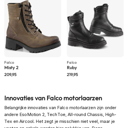
n
H
e
l
m
e
n
m
e
t
Falco
Falco
z
Misty 2
Ruby
o
209,95
219,95
n
n
e
v
i
Innovaties van Falco motorlaarzen
z
i
Belangrijke innovaties van Falco motorlaarzen zijn onder
e
andere EsoMotion 2, TechToe, All-round Chassis, High-
r
Tex en Aircool. Het zegt je misschien niet veel, maar je