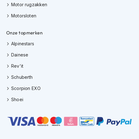
h
Motor rugzakken
e
l
Motorsloten
m
e
n
Onze topmerken
D
Alpinestars
a
Dainese
m
e
Rev'it
s
m
Schuberth
o
t
Scorpion EXO
o
r
Shoei
h
e
l
m
e
n