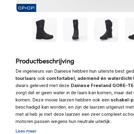
Boxer
OP=OP!
helmen
Fashion
helmen
Vespa
helmen
Ga
Heren
Productbeschrijving
naar
scooterhelmen
het
De ingenieurs van Dainese hebben hun uiterste best ge
begin
Dames
tourlaars
ook
comfortabel, ademend én waterdicht
van
scooterhelmen
dwars geleverd met deze
Dainese Freeland GORE-TE
de
zorgt dat er geen water in de laars kan komen, maar dat
Kinder
afbeeldingen-
komen. Deze mooie laarzen hebben ook een
schakel-
scooterhelmen
gallerij
beschadigd kan worden, en zijn de laarzen uitgerust me
Systeemhelmen
met al heb je met deze laarzen een zeer compleet schoeis
Jethelmen
motoren passen wegens hun neutrale uiterlijk.
Lees meer
Integraalhelmen