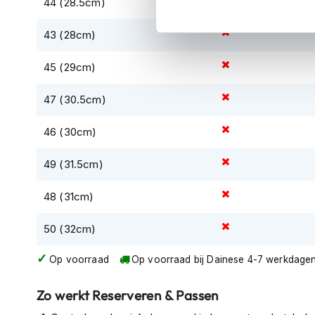
44 (28.5cm)
kapstok
43 (28cm)
Motorkleding
Motorjassen
45 (29cm)
Heren
motorjassen
47 (30.5cm)
Dames
motorjassen
46 (30cm)
Doorwaai
49 (31.5cm)
motorjassen
Waterdichte
48 (31cm)
motorjassen
50 (32cm)
Leren
motorjassen
Op voorraad
Op voorraad bij Dainese 4-7 werkdage
Textiele
motorjassen
Zo werkt Reserveren & Passen
Gore-