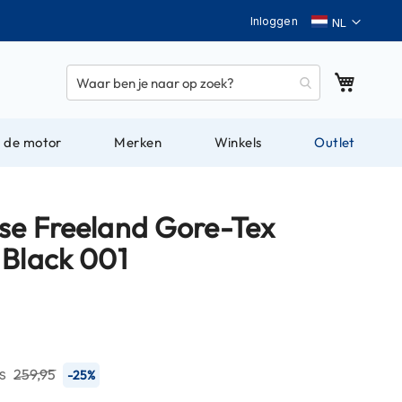
Taal
Inloggen
Winkel
 de motor
Merken
Winkels
Outlet
se Freeland Gore-Tex
 Black 001
js
259,95
-25%