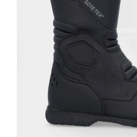
Race
helmen
Retro
helmen
Stille
motorhelmen
Flip
back
helmen
Heren
motorhelmen
Dames
motorhelmen
Kinder
motorhelmen
Scooterhelmen