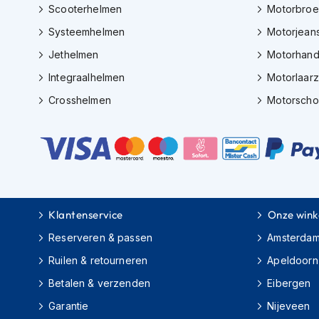
Gore-
Scooterhelmen
Motorbro
Tex
Systeemhelmen
Motorjean
motorbroeken
Jethelmen
Motorhan
Kevlar
Integraalhelmen
Motorlaar
motorbroeken
Crosshelmen
Motorsch
Cargo
motorbroeken
Motorjeans
Motorpakken
Heren
motorpak
Klantenservice
Onze wink
Dames
Reserveren & passen
Amsterda
motorpak
Ruilen & retourneren
Apeldoorn
Eendelig
Betalen & verzenden
Eibergen
motorpak
Garantie
Nijeveen
Tweedelig