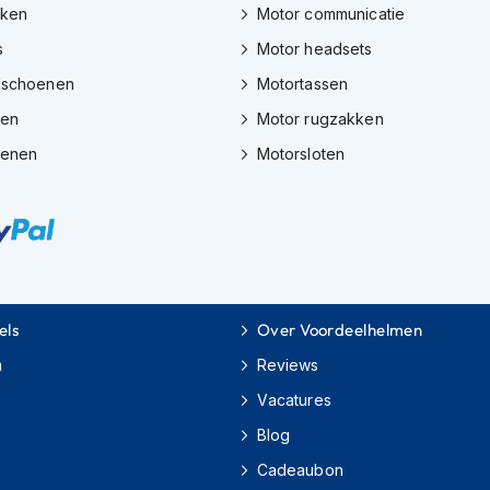
eken
Motor communicatie
s
Motor headsets
dschoenen
Motortassen
zen
Motor rugzakken
oenen
Motorsloten
els
Over Voordeelhelmen
m
Reviews
Vacatures
Blog
Cadeaubon