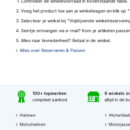
Controleer de winkelvoorraad in bovenstaande tabel.
Tex
Voeg het product toe aan je winkelwagen en klik op "I
motorjassen
Selecteer je winkel bij "Vrijblijvende winkelreservering
Motorbroeken
Heren
Seintje ontvangen via e-mail? Kom je artikelen passen
motorbroeken
Alles naar tevredenheid? Betaal in de winkel.
Dames
Alles over Reserveren & Passen
motorbroeken
Doorwaai
motorbroeken
Waterdichte
motorbroeken
100+ topmerken
6 winkels i
Leren
compleet aanbod
altijd in de b
motorbroeken
Textiel
Helmen
Motorkled
motorbroeken
Motorhelmen
Motorjass