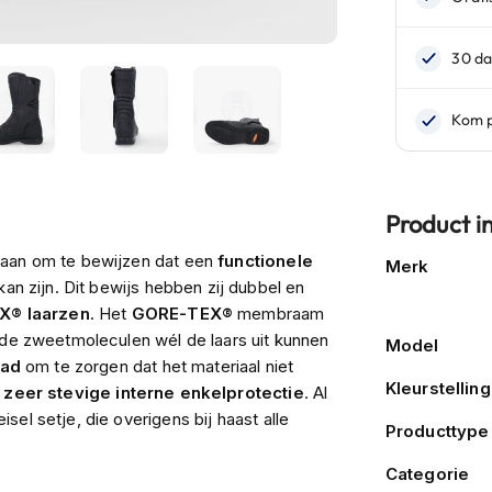
Product i
Meer
daan om te bewijzen dat een
functionele
Merk
informatie
kan zijn. Dit bewijs hebben zij dubbel en
X® laarzen
. Het
GORE-TEX®
membraam
 de zweetmoleculen wél de laars uit kunnen
Model
pad
om te zorgen dat het materiaal niet
Kleurstelling
t
zeer stevige interne enkelprotectie
. Al
el setje, die overigens bij haast alle
Producttype
Categorie