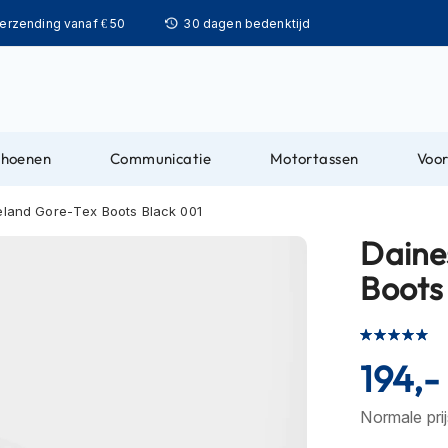
Ga
verzending vanaf € 50
30 dagen bedenktijd
naar
de
inhoud
choenen
Communicatie
Motortassen
Voor
eland Gore-Tex Boots Black 001
Daine
Boots
Waardering:
93
100
% of
194,-
Normale pri