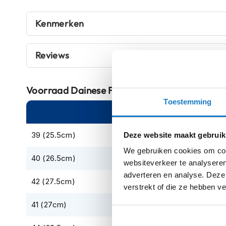
Crosshelmen
Kenmerken
Fietshelmen
Helm
Reviews
accessoires
Vizieren
Pinlocks
Voorraad
Dainese Freeland Gore-Tex Boots 
Toestemming
Tear-
Online
Am
offs
Crossbrillen
39 (25.5cm)
Deze website maakt gebruik
We gebruiken cookies om cont
Oordoppen
40 (26.5cm)
websiteverkeer te analyseren
Onderhoud
adverteren en analyse. Deze
helm
42 (27.5cm)
verstrekt of die ze hebben v
Helm
41 (27cm)
houder
&