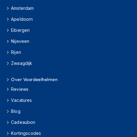
o
t
Amsterdam
e
r
Apeldoorn
h
Eibergen
e
l
Nijeveen
m
e
Rijen
n
Zwaagdijk
S
y
s
Over Voordeelhelmen
t
e
Reviews
e
Vacatures
m
h
Blog
e
l
Cadeaubon
m
e
Kortingscodes
n