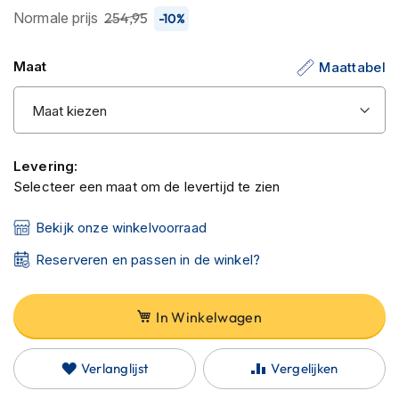
C
de
Normale prijs
254,95
-10%
a
afbeeldingen-
r
b
gallerij
Maat
Maattabel
o
n
h
e
l
m
Levering:
e
Selecteer een maat om de levertijd te zien
n
E
Bekijk onze winkelvoorraad
n
d
Reserveren en passen in de winkel?
u
r
o
In Winkelwagen
h
e
l
Verlanglijst
Vergelijken
m
e