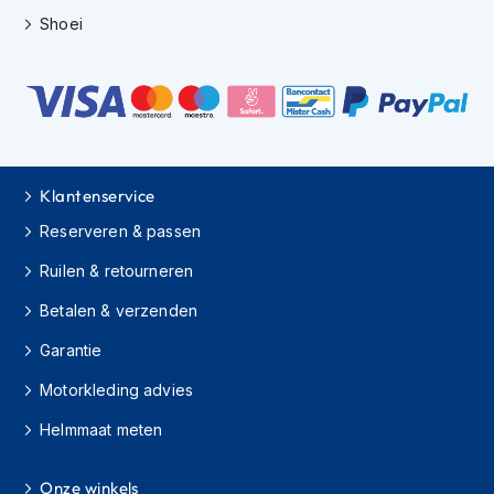
s
Shoei
c
o
o
t
e
r
h
e
Klantenservice
l
m
Reserveren & passen
e
n
Ruilen & retourneren
K
Betalen & verzenden
i
Garantie
n
d
Motorkleding advies
e
r
Helmmaat meten
s
c
o
Onze winkels