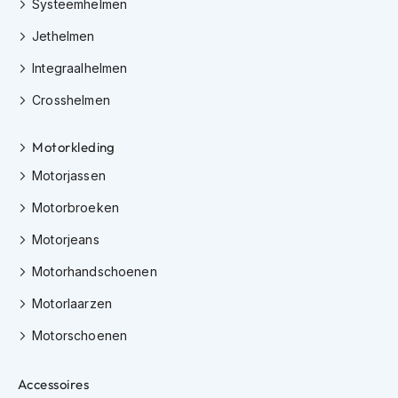
Systeemhelmen
h
i
Jethelmen
o
n
Integraalhelmen
h
e
Crosshelmen
l
m
Motorkleding
e
n
Motorjassen
V
Motorbroeken
e
s
Motorjeans
p
a
Motorhandschoenen
h
e
Motorlaarzen
l
m
Motorschoenen
e
n
Accessoires