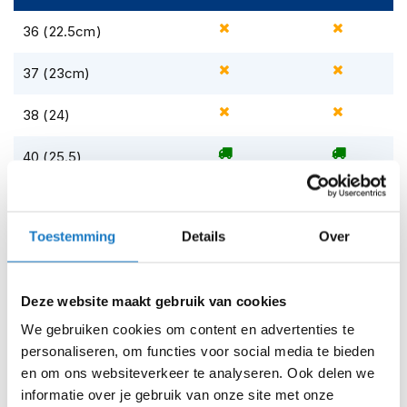
i
p
36 (22.5cm)
b
a
37 (23cm)
c
k
38 (24)
h
e
l
40 (25.5)
m
e
39 (25)
n
Toestemming
Details
Over
H
42 (26.5)
e
r
41 (26)
e
Deze website maakt gebruik van cookies
n
43 (27.5)
m
We gebruiken cookies om content en advertenties te
o
personaliseren, om functies voor social media te bieden
t
44 (28.5)
en om ons websiteverkeer te analyseren. Ook delen we
o
r
informatie over je gebruik van onze site met onze