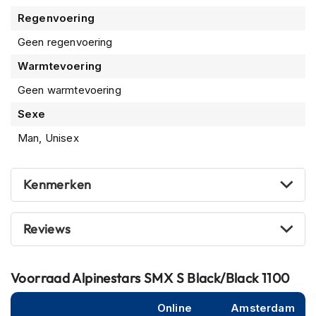
m
e
Regenvoering
n
Geen regenvoering
S
Warmtevoering
t
i
Geen warmtevoering
l
l
Sexe
e
Man, Unisex
m
o
t
o
Kenmerken
r
h
e
Reviews
l
m
e
n
Voorraad
Alpinestars SMX S Black/Black 1100
F
Online
Amsterdam
l