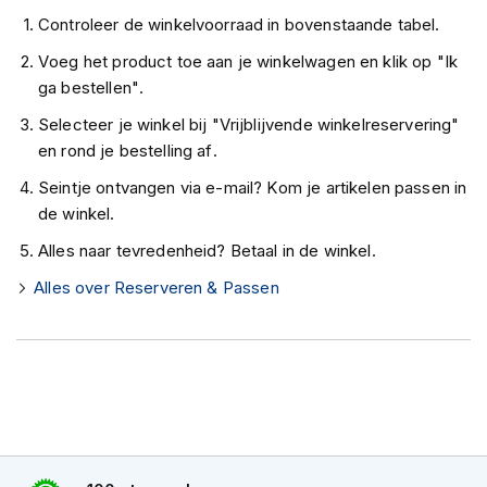
K
Controleer de winkelvoorraad in bovenstaande tabel.
i
n
Voeg het product toe aan je winkelwagen en klik op "Ik
d
ga bestellen".
e
r
Selecteer je winkel bij "Vrijblijvende winkelreservering"
m
en rond je bestelling af.
o
t
Seintje ontvangen via e-mail? Kom je artikelen passen in
o
de winkel.
r
h
Alles naar tevredenheid? Betaal in de winkel.
e
l
Alles over Reserveren & Passen
m
e
n
S
c
o
o
t