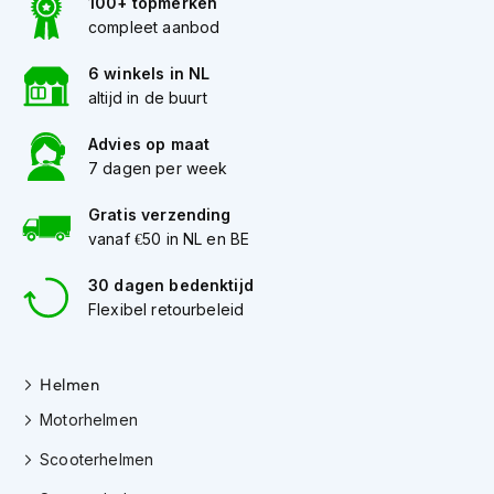
100+ topmerken
e
r
compleet aanbod
h
e
6 winkels in NL
l
altijd in de buurt
m
e
Advies op maat
n
7 dagen per week
B
Gratis verzending
o
x
vanaf €50 in NL en BE
e
r
30 dagen bedenktijd
h
Flexibel retourbeleid
e
l
m
Helmen
e
n
Motorhelmen
F
Scooterhelmen
a
s