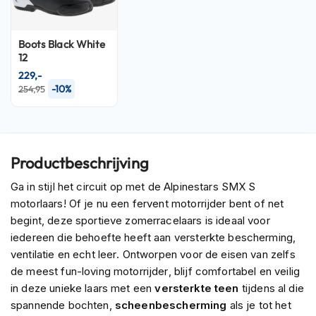
P
i
l
o
Boots Black White
t
12
e
229,-
n
-10%
254,95
h
e
l
m
e
Productbeschrijving
n
Ga in stijl het circuit op met de Alpinestars SMX S
P
motorlaars! Of je nu een fervent motorrijder bent of net
i
n
begint, deze sportieve zomerracelaars is ideaal voor
l
iedereen die behoefte heeft aan versterkte bescherming,
o
ventilatie en echt leer. Ontworpen voor de eisen van zelfs
c
de meest fun-loving motorrijder, blijf comfortabel en veilig
k
h
in deze unieke laars met een
versterkte teen
tijdens al die
e
spannende bochten,
scheenbescherming
als je tot het
l