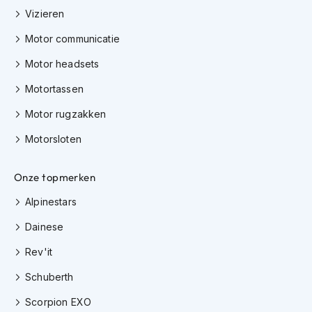
H
Vizieren
e
r
Motor communicatie
e
n
Motor headsets
s
c
Motortassen
o
o
Motor rugzakken
t
e
Motorsloten
r
h
e
Onze topmerken
l
Alpinestars
m
e
Dainese
n
Rev'it
D
a
Schuberth
m
e
Scorpion EXO
s