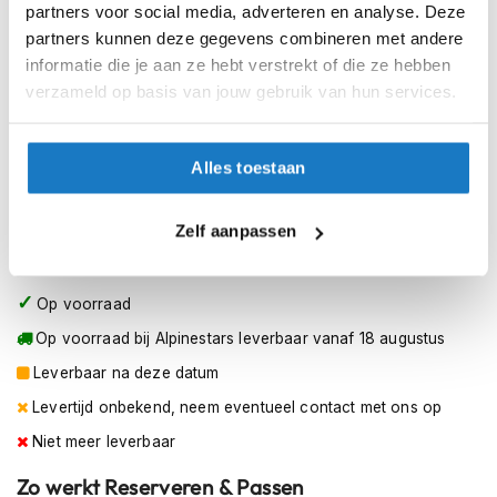
45 (29.5)
h
partners voor social media, adverteren en analyse. Deze
e
partners kunnen deze gegevens combineren met andere
l
47 (30.5)
informatie die je aan ze hebt verstrekt of die ze hebben
m
e
verzameld op basis van jouw gebruik van hun services.
46 (30)
n
48 (31.5)
D
Alles toestaan
a
m
49 (32cm)
e
Zelf aanpassen
s
50 (33cm)
m
o
t
Op voorraad
o
Op voorraad bij Alpinestars leverbaar vanaf 18 augustus
r
h
Leverbaar na deze datum
e
l
Levertijd onbekend, neem eventueel contact met ons op
m
Niet meer leverbaar
e
n
Zo werkt Reserveren & Passen