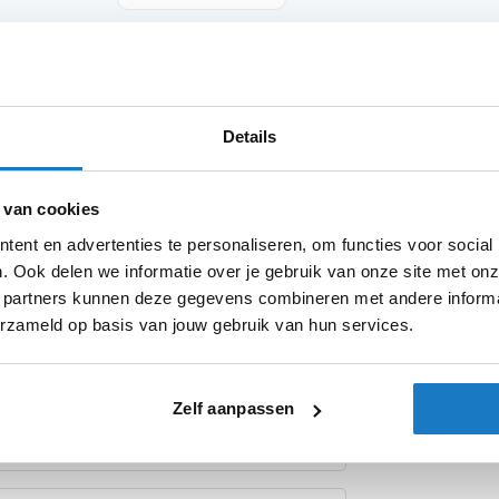
Product i
Details
Meer
 on the handlebar control blocks, have
Merk
informatie
Model
 van cookies
orcycles need ADAPTER cod. N-ADATT10;
 GUZZI motorcycles do NOT require
ent en advertenties te personaliseren, om functies voor social
Categorie
en by checking the original connections
. Ook delen we informatie over je gebruik van onze site met onz
ycles); BMWs need adapters to choose by
Producttype
 partners kunnen deze gegevens combineren met andere informat
a sheet of the individual motorcycle); Some
erzameld op basis van jouw gebruik van hun services.
quire specific adapters (see technical data
Zelf aanpassen
 European road safety regulations.
n the stamping on the glass bearing the