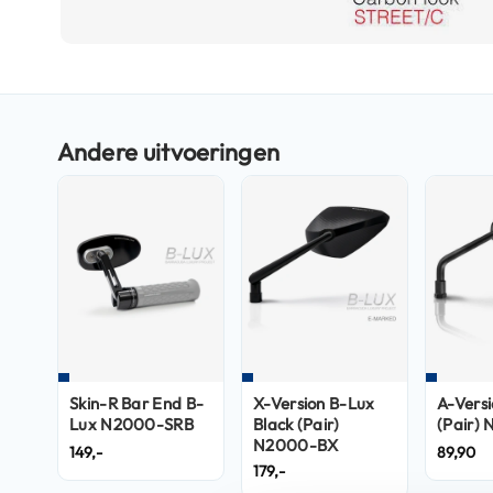
Boxer
helmen
Ga
Fashion
naar
helmen
het
Vespa
begin
helmen
van
de
Heren
afbeeldingen-
scooterhelmen
gallerij
Dames
scooterhelmen
Kinder
scooterhelmen
Skin-R Bar End B-
X-Version B-Lux
A-Versi
Systeemhelmen
Lux N2000-SRB
Black (Pair)
(Pair)
Jethelmen
N2000-BX
149,-
89,90
179,-
Integraalhelmen