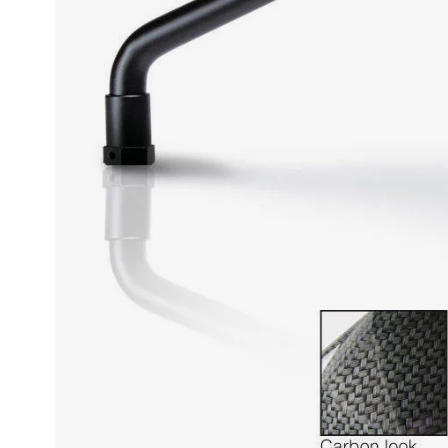
Race
helmen
Retro
helmen
Stille
motorhelmen
Flip
back
helmen
Heren
motorhelmen
Dames
motorhelmen
Kinder
motorhelmen
Scooterhelmen