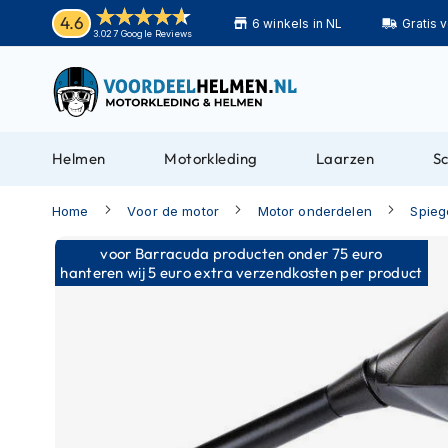
Helmen
4.6
6 winkels in NL
Gratis 
Motorhelmen
3.027 Google Reviews
Adventure
helmen
Bluetooth
helmen
Helmen
Motorkleding
Laarzen
S
Carbon
helmen
Home
Voor de motor
Motor onderdelen
Spieg
Enduro
Ga
voor Barracuda producten onder 75 euro
helmen
naar
hanteren wij 5 euro extra verzendkosten per product
Helmen
het
met
einde
zonnevizier
van
de
Pilotenhelmen
afbeeldingen-
Pinlock
gallerij
helmen