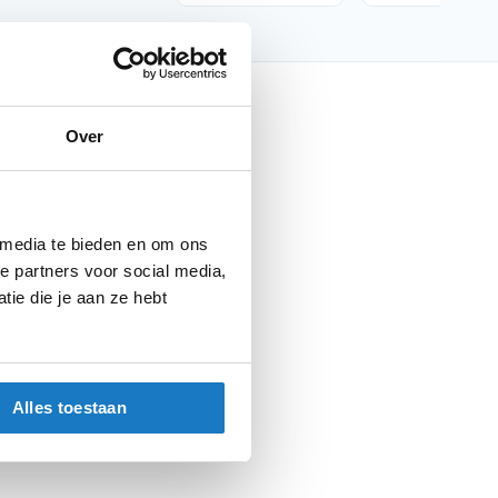
nfo
Over
Barracuda
Spiegels
 media te bieden en om ons
Spiegels
e partners voor social media,
Parts
ie die je aan ze hebt
Alles toestaan