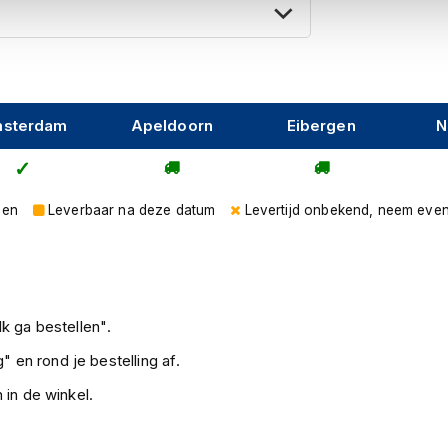
INIMUM reflective DIMENSION and therefore
please contact our TECHNICAL OFFICE:
sterdam
Apeldoorn
Eibergen
N
gen
Leverbaar na deze datum
Levertijd onbekend, neem even
k ga bestellen".
" en rond je bestelling af.
 in de winkel.