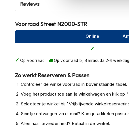
E-marked rear-view mirrors must necessarily have a M
Reviews
kapstok
CANNOT be small.
For any further information or technical requirement, 
Motorkleding
service@fortamoto.com
Motorjassen
Voorraad
Street N2000-STR
Heren
motorjassen
Online
Am
Dames
motorjassen
Op voorraad
Op voorraad bij Barracuda 2-4 werkda
Doorwaai
motorjassen
Zo werkt Reserveren & Passen
Waterdichte
Controleer de winkelvoorraad in bovenstaande tabel.
motorjassen
Voeg het product toe aan je winkelwagen en klik op "I
Leren
motorjassen
Selecteer je winkel bij "Vrijblijvende winkelreservering
Textiele
Seintje ontvangen via e-mail? Kom je artikelen passen
motorjassen
Alles naar tevredenheid? Betaal in de winkel.
Gore-