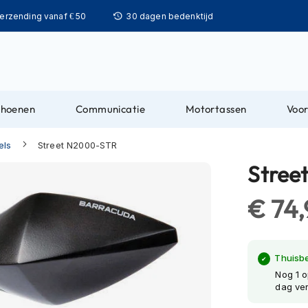
Ga
verzending vanaf € 50
30 dagen bedenktijd
naar
de
inhoud
choenen
Communicatie
Motortassen
Voor
els
Street N2000-STR
Stree
€ 74
Thuisb
Nog 1 o
dag ve