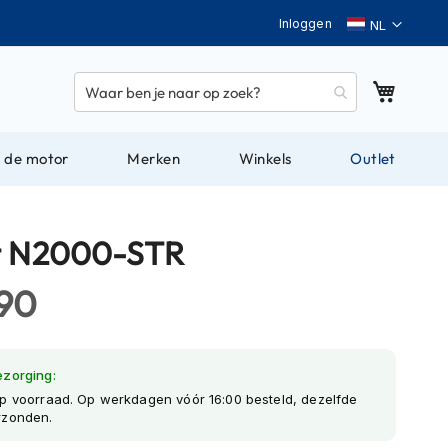
Taal
Inloggen
Winkel
 de motor
Merken
Winkels
Outlet
t N2000-STR
,90
ezorging:
p voorraad. Op werkdagen vóór 16:00 besteld, dezelfde
rzonden.