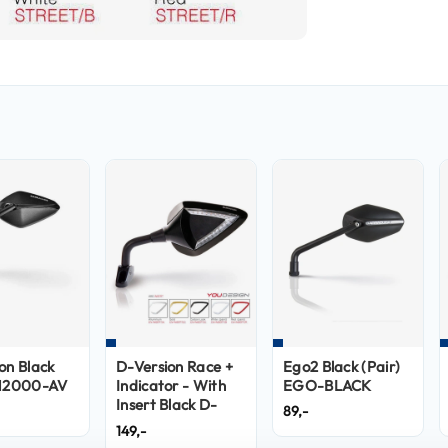
on Black
D-Version Race +
Ego2 Black (Pair)
 N2000-AV
Indicator - With
EGO-BLACK
Insert Black D-
89,-
VERSION/RACE
149,-