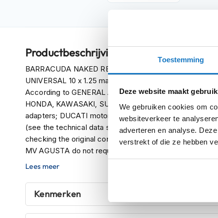
Crosshelmen
Fietshelmen
Helm
Productbeschrijving
accessoires
Toestemming
Vizieren
BARRACUDA NAKED REAR-VIEW MIRRORS with connection
UNIVERSAL 10 x 1.25 male connection (right screwing).
Pinlocks
Deze website maakt gebruik
According to GENERAL ASSEMBLY rules: YAMAHA mot
Tear-
HONDA, KAWASAKI, SUZUKI, TRIUMPH, APRILIA, MOTO
We gebruiken cookies om cont
offs
adapters; DUCATI motorcycles need adapters to be chos
websiteverkeer te analyseren
(see the technical data sheet of the individual motorc
Crossbrillen
adverteren en analyse. Deze
checking the original connections (see the technical dat
verstrekt of die ze hebben v
Oordoppen
MV AGUSTA do not require universal adapters, others re
sheet of the single motorcycle).
Onderhoud
Lees meer
helm
BARRACUDA E-MARKED REAR-VIEW MIRRORS comply with
The homologation code is shown on the mirror body, or o
Helm
Kenmerken
symbol (E ......),
houder
&