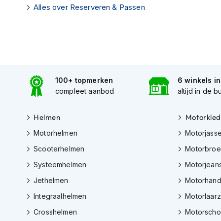
Alles over Reserveren & Passen
Tex
motorjassen
Motorbroeken
Heren
motorbroeken
Dames
100+ topmerken
6 winkels i
compleet aanbod
altijd in de b
motorbroeken
Doorwaai
Helmen
Motorkled
motorbroeken
Motorhelmen
Motorjass
Waterdichte
motorbroeken
Scooterhelmen
Motorbro
Systeemhelmen
Motorjean
Leren
motorbroeken
Jethelmen
Motorhan
Textiel
Integraalhelmen
Motorlaar
motorbroeken
Crosshelmen
Motorsch