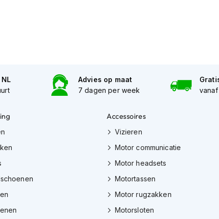
n NL
Advies op maat
Grati
uurt
7 dagen per week
vanaf
ing
Accessoires
en
Vizieren
eken
Motor communicatie
s
Motor headsets
dschoenen
Motortassen
zen
Motor rugzakken
oenen
Motorsloten