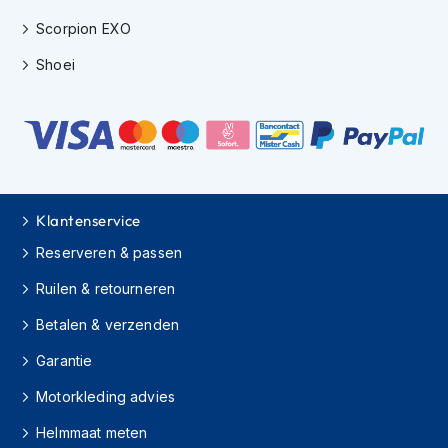
e
r
Scorpion EXO
h
e
Shoei
l
m
e
n
B
o
x
Klantenservice
e
r
Reserveren & passen
h
Ruilen & retourneren
e
l
Betalen & verzenden
m
e
Garantie
n
Motorkleding advies
F
a
Helmmaat meten
s