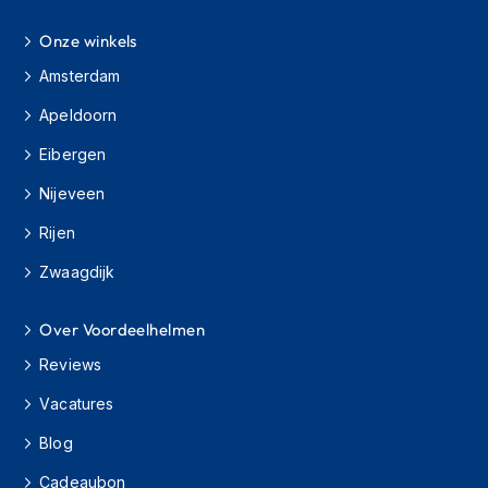
h
i
Onze winkels
o
Amsterdam
n
h
Apeldoorn
e
l
Eibergen
m
e
Nijeveen
n
Rijen
V
e
Zwaagdijk
s
p
a
Over Voordeelhelmen
h
Reviews
e
l
Vacatures
m
e
Blog
n
Cadeaubon