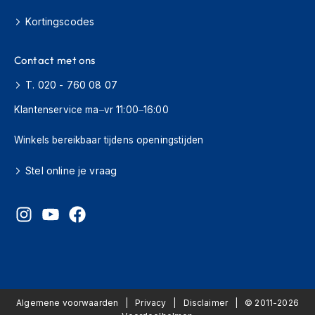
H
e
Kortingscodes
r
e
n
Contact met ons
s
c
T. 020 - 760 08 07
o
Klantenservice ma–vr 11:00–16:00
o
t
e
Winkels bereikbaar tijdens openingstijden
r
h
Stel online je vraag
e
l
m
e
n
D
a
m
e
Algemene voorwaarden
Privacy
Disclaimer
© 2011-2026
s