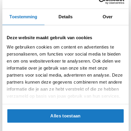
m
e
Zo werkt Reserveren & Passen
n
Toestemming
Details
Over
Controleer de winkelvoorraad in bovenstaande tabel.
S
Voeg het product toe aan je winkelwagen en klik op "Ik
t
i
ga bestellen".
Deze website maakt gebruik van cookies
l
Selecteer je winkel bij "Vrijblijvende winkelreservering"
l
We gebruiken cookies om content en advertenties te
e
en rond je bestelling af.
personaliseren, om functies voor social media te bieden
m
en om ons websiteverkeer te analyseren. Ook delen we
o
Seintje ontvangen via e-mail? Kom je artikelen passen in
informatie over je gebruik van onze site met onze
t
de winkel.
o
partners voor social media, adverteren en analyse. Deze
r
Alles naar tevredenheid? Betaal in de winkel.
partners kunnen deze gegevens combineren met andere
h
informatie die je aan ze hebt verstrekt of die ze hebben
Alles over Reserveren & Passen
e
verzameld op basis van jouw gebruik van hun services.
l
m
e
n
Alles toestaan
F
l