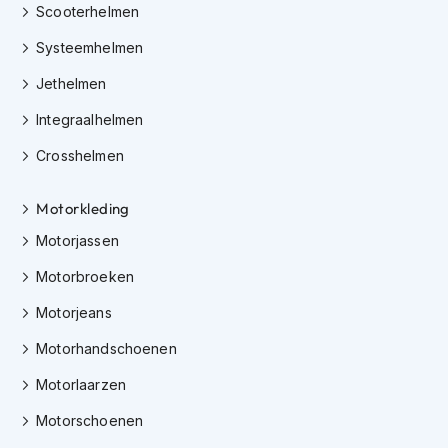
h
Scooterhelmen
e
l
Systeemhelmen
m
e
Jethelmen
n
Integraalhelmen
D
Crosshelmen
a
m
e
Motorkleding
s
m
Motorjassen
o
t
Motorbroeken
o
r
Motorjeans
h
e
Motorhandschoenen
l
Motorlaarzen
m
e
Motorschoenen
n