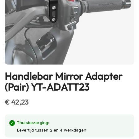
h
e
l
m
e
n
B
l
u
e
t
Handlebar Mirror Adapter
Ga
o
naar
o
(Pair) YT-ADATT23
t
het
h
begin
h
€ 42,23
van
e
l
de
m
afbeeldingen-
e
Thuisbezorging:
gallerij
n
Levertijd tussen 2 en 4 werkdagen