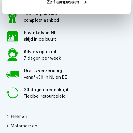
Zelf aanpassen
i
p
100+ topmerken
b
compleet aanbod
a
c
6 winkels in NL
k
h
altijd in de buurt
e
l
Advies op maat
m
7 dagen per week
e
n
Gratis verzending
vanaf €50 in NL en BE
H
e
r
30 dagen bedenktijd
e
Flexibel retourbeleid
n
m
o
Helmen
t
o
Motorhelmen
r