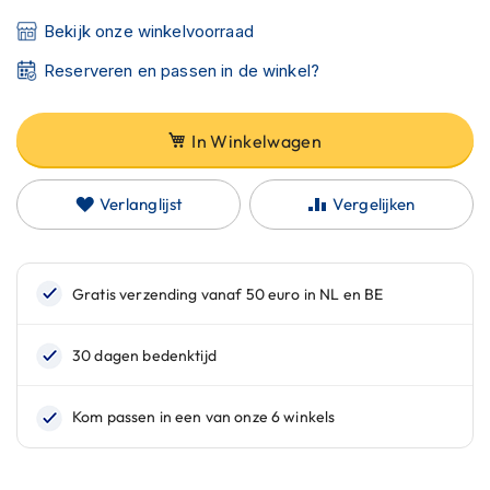
C
a
Bekijk onze winkelvoorraad
r
b
Reserveren en passen in de winkel?
o
n
h
In Winkelwagen
e
l
m
Verlanglijst
Vergelijken
e
n
E
n
d
u
r
o
h
e
l
m
e