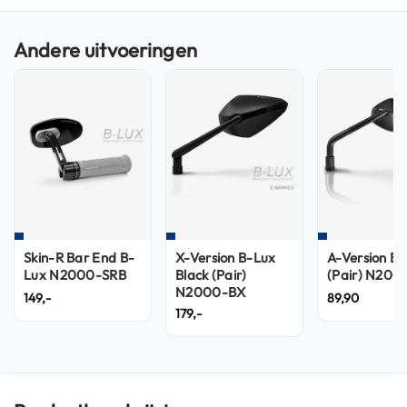
n
H
e
l
m
e
n
m
e
t
z
o
n
n
Skin-R Bar End B-
X-Version B-Lux
A-Version Bl
e
Lux N2000-SRB
Black (Pair)
(Pair) N200
v
N2000-BX
149,-
89,90
i
179,-
z
i
e
r