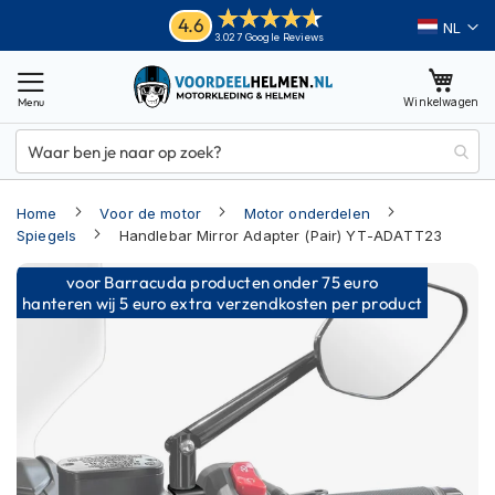
Ga
Helmen
4.6
Taal
3.027 Google Reviews
naar
M
de
o
inhoud
Winkelwagen
t
o
r
h
e
Home
Voor de motor
Motor onderdelen
l
m
Spiegels
Handlebar Mirror Adapter (Pair) YT-ADATT23
e
Ga
n
voor Barracuda producten onder 75 euro
naar
hanteren wij 5 euro extra verzendkosten per product
A
het
d
einde
v
van
e
n
de
t
afbeeldingen-
u
gallerij
r
e