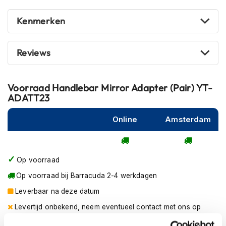
m
e
Kenmerken
n
R
Reviews
a
c
e
h
Voorraad
Handlebar Mirror Adapter (Pair) YT-
e
ADATT23
l
m
Online
Amsterdam
e
n
R
Op voorraad
e
t
Op voorraad bij Barracuda 2-4 werkdagen
r
o
Leverbaar na deze datum
h
Levertijd onbekend, neem eventueel contact met ons op
e
l
Niet meer leverbaar