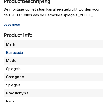
Productbeschrijving
P
i
De montage op het stuur kan alleen gebruikt worden voor
l
o
de B-LUX Series van de Barracuda spiegels._x000D_
t
e
Lees meer
n
h
Product info
e
l
Meer
Merk
m
informatie
e
Barracuda
n
Model
P
Spiegels
i
n
Categorie
l
o
Spiegels
c
k
Producttype
h
Parts
e
l