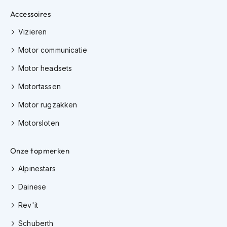
K
Accessoires
i
n
Vizieren
d
e
Motor communicatie
r
m
Motor headsets
o
t
Motortassen
o
r
Motor rugzakken
h
Motorsloten
e
l
m
Onze topmerken
e
n
Alpinestars
S
Dainese
c
o
Rev'it
o
t
Schuberth