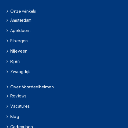
h
i
Onze winkels
o
Amsterdam
n
h
Apeldoorn
e
l
Eibergen
m
e
Nijeveen
n
Rijen
V
e
Zwaagdijk
s
p
a
Over Voordeelhelmen
h
Reviews
e
l
Vacatures
m
e
Blog
n
Cadeaubon