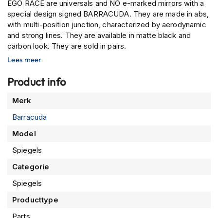
P
EGO RACE are universals and NO e-marked mirrors with a
i
special design signed BARRACUDA. They are made in abs,
l
with multi-position junction, characterized by aerodynamic
o
and strong lines. They are available in matte black and
t
carbon look. They are sold in pairs.
e
n
Lees meer
h
e
Product info
l
m
Meer
Merk
e
informatie
n
Barracuda
P
Model
i
Spiegels
n
l
Categorie
o
c
Spiegels
k
h
Producttype
e
l
Parts