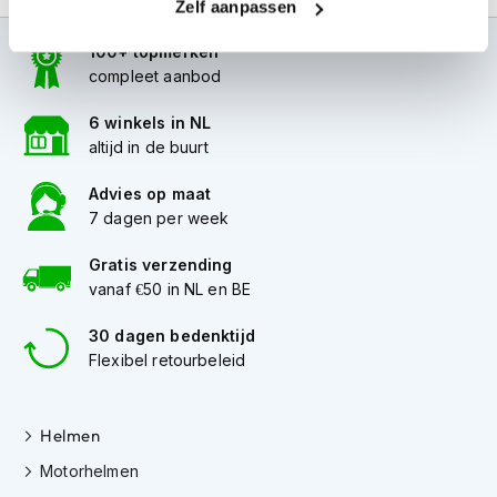
Zelf aanpassen
i
p
100+ topmerken
b
compleet aanbod
a
c
k
6 winkels in NL
h
altijd in de buurt
e
l
Advies op maat
m
7 dagen per week
e
n
Gratis verzending
vanaf €50 in NL en BE
H
e
r
30 dagen bedenktijd
e
Flexibel retourbeleid
n
m
o
Helmen
t
o
Motorhelmen
r