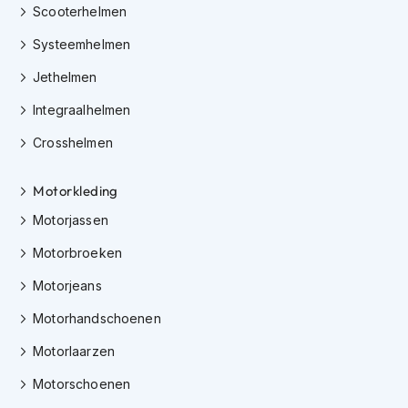
h
Scooterhelmen
e
l
Systeemhelmen
m
e
Jethelmen
n
Integraalhelmen
D
Crosshelmen
a
m
e
Motorkleding
s
m
Motorjassen
o
t
Motorbroeken
o
r
Motorjeans
h
e
Motorhandschoenen
l
Motorlaarzen
m
e
Motorschoenen
n