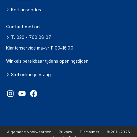
H
e
Kortingscodes
r
e
n
Contact met ons
s
c
T. 020 - 760 08 07
o
Klantenservice ma–vr 11:00–16:00
o
t
e
Winkels bereikbaar tijdens openingstijden
r
h
Stel online je vraag
e
l
m
e
n
D
a
m
e
Algemene voorwaarden
Privacy
Disclaimer
© 2011-2026
s