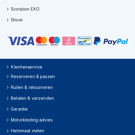
e
r
Scorpion EXO
h
e
Shoei
l
m
e
n
B
o
x
Klantenservice
e
r
Reserveren & passen
h
Ruilen & retourneren
e
l
Betalen & verzenden
m
e
Garantie
n
Motorkleding advies
F
a
Helmmaat meten
s