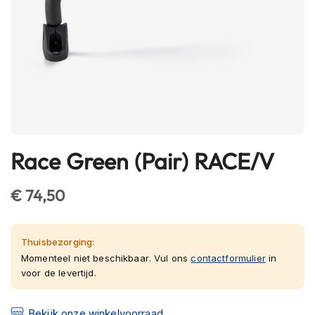
h
e
l
m
e
n
B
l
u
e
Race Green (Pair) RACE/V
Ga
t
o
naar
o
het
€ 74,50
t
begin
h
van
h
e
de
Thuisbezorging:
l
afbeeldingen-
Momenteel niet beschikbaar. Vul ons
contactformulier
in
m
voor de levertijd.
gallerij
e
n
Bekijk onze winkelvoorraad