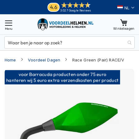
Ga
Helmen
4.6
Taal
3.027 Google Reviews
naar
M
de
o
inhoud
Winkelwagen
t
o
r
h
e
Home
Voordeel Dagen
Race Green (Pair) RACE/V
l
m
Ga
e
voor Barracuda producten onder 75 euro
n
naar
hanteren wij 5 euro extra verzendkosten per product
het
A
einde
d
van
v
e
de
n
afbeeldingen-
t
gallerij
u
r
e