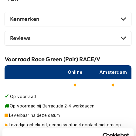
m
e
n
Kenmerken
R
a
Reviews
c
e
h
e
Voorraad
Race Green (Pair) RACE/V
l
m
Online
Amsterdam
e
n
R
Op voorraad
e
t
Op voorraad bij Barracuda 2-4 werkdagen
r
o
Leverbaar na deze datum
h
Levertijd onbekend, neem eventueel contact met ons op
e
l
Niet meer leverbaar