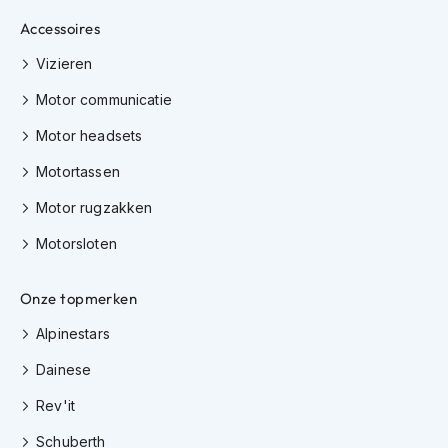
K
Accessoires
i
n
Vizieren
d
e
Motor communicatie
r
m
Motor headsets
o
t
Motortassen
o
r
Motor rugzakken
h
e
Motorsloten
l
m
Onze topmerken
e
n
Alpinestars
S
Dainese
c
o
Rev'it
o
t
Schuberth