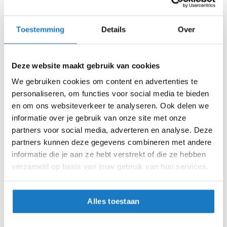
m
e
Zo werkt Reserveren & Passen
n
Toestemming
Details
Over
Controleer de winkelvoorraad in bovenstaande tabel.
S
Voeg het product toe aan je winkelwagen en klik op "Ik
t
i
ga bestellen".
Deze website maakt gebruik van cookies
l
l
Selecteer je winkel bij "Vrijblijvende winkelreservering"
We gebruiken cookies om content en advertenties te
e
en rond je bestelling af.
personaliseren, om functies voor social media te bieden
m
en om ons websiteverkeer te analyseren. Ook delen we
o
Seintje ontvangen via e-mail? Kom je artikelen passen in
informatie over je gebruik van onze site met onze
t
de winkel.
o
partners voor social media, adverteren en analyse. Deze
r
Alles naar tevredenheid? Betaal in de winkel.
partners kunnen deze gegevens combineren met andere
h
informatie die je aan ze hebt verstrekt of die ze hebben
Alles over Reserveren & Passen
e
verzameld op basis van jouw gebruik van hun services.
l
m
e
n
Alles toestaan
F
l