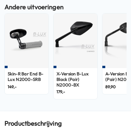
n
H
e
l
m
e
n
m
e
t
z
o
Skin-R Bar End B-
X-Version B-Lux
A-Version Bl
n
Lux N2000-SRB
Black (Pair)
(Pair) N200
n
N2000-BX
149,-
89,90
e
179,-
v
i
z
i
e
r
Productbeschrijving