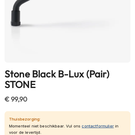
h
e
l
m
e
n
B
l
u
e
t
Stone Black B-Lux (Pair)
Ga
o
naar
o
STONE
t
het
h
begin
h
€ 99,90
van
e
l
de
m
afbeeldingen-
e
Thuisbezorging:
gallerij
n
Momenteel niet beschikbaar. Vul ons
contactformulier
in
voor de levertijd.