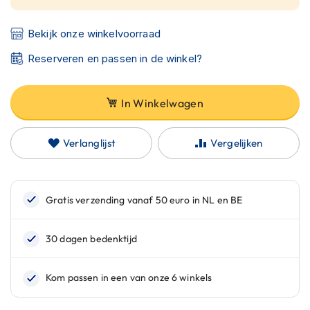
C
a
r
Bekijk onze winkelvoorraad
b
o
Reserveren en passen in de winkel?
n
h
e
In Winkelwagen
l
m
e
Verlanglijst
Vergelijken
n
E
n
d
u
r
o
h
e
l
m
e