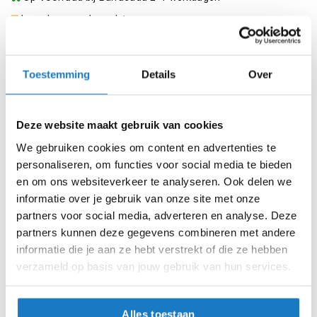
m
e
Leverbaar na deze datum
n
Levertijd onbekend, neem eventueel contact met ons op
S
Niet meer leverbaar
t
Toestemming
Details
Over
i
Zo werkt Reserveren & Passen
l
l
Controleer de winkelvoorraad in bovenstaande tabel.
Deze website maakt gebruik van cookies
e
Voeg het product toe aan je winkelwagen en klik op "Ik
m
We gebruiken cookies om content en advertenties te
o
ga bestellen".
personaliseren, om functies voor social media te bieden
t
o
Selecteer je winkel bij "Vrijblijvende winkelreservering"
en om ons websiteverkeer te analyseren. Ook delen we
r
en rond je bestelling af.
informatie over je gebruik van onze site met onze
h
partners voor social media, adverteren en analyse. Deze
e
Seintje ontvangen via e-mail? Kom je artikelen passen in
partners kunnen deze gegevens combineren met andere
l
de winkel.
m
informatie die je aan ze hebt verstrekt of die ze hebben
e
Alles naar tevredenheid? Betaal in de winkel.
verzameld op basis van jouw gebruik van hun services.
n
Alles over Reserveren & Passen
F
l
Alles toestaan