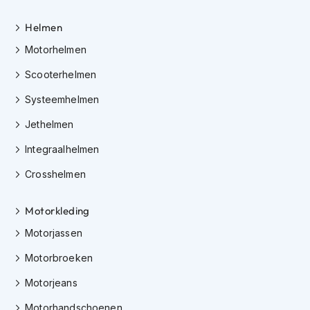
h
e
Helmen
l
m
Motorhelmen
e
n
Scooterhelmen
D
Systeemhelmen
a
m
Jethelmen
e
s
Integraalhelmen
m
Crosshelmen
o
t
o
Motorkleding
r
h
Motorjassen
e
l
Motorbroeken
m
e
Motorjeans
n
Motorhandschoenen