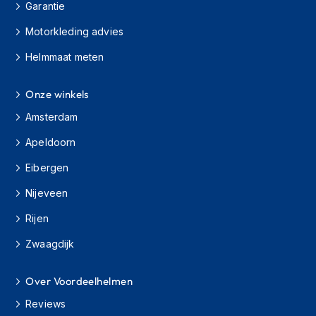
Garantie
h
i
Motorkleding advies
o
n
Helmmaat meten
h
e
l
Onze winkels
m
Amsterdam
e
n
Apeldoorn
V
Eibergen
e
s
Nijeveen
p
a
Rijen
h
e
Zwaagdijk
l
m
e
Over Voordeelhelmen
n
Reviews