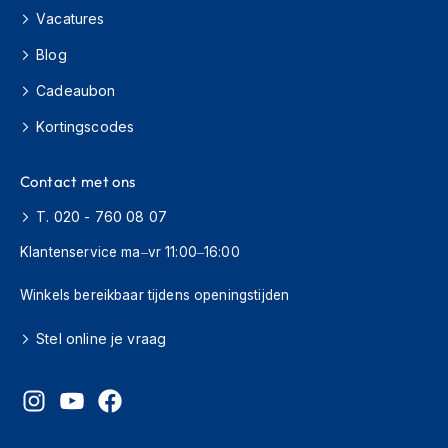
H
Vacatures
e
r
Blog
e
n
Cadeaubon
s
c
Kortingscodes
o
o
t
Contact met ons
e
r
T. 020 - 760 08 07
h
Klantenservice ma–vr 11:00–16:00
e
l
m
Winkels bereikbaar tijdens openingstijden
e
n
Stel online je vraag
D
a
m
e
s