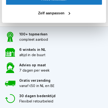
i
p
b
Zelf aanpassen
a
c
k
h
100+ topmerken
e
compleet aanbod
l
m
e
6 winkels in NL
n
altijd in de buurt
H
Advies op maat
e
7 dagen per week
r
e
Gratis verzending
n
vanaf €50 in NL en BE
m
o
t
30 dagen bedenktijd
o
Flexibel retourbeleid
r