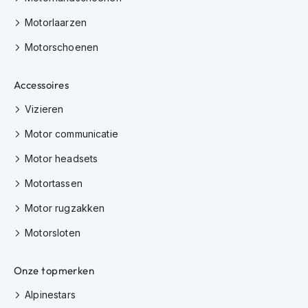
K
Motorlaarzen
i
n
Motorschoenen
d
e
r
Accessoires
m
o
Vizieren
t
o
Motor communicatie
r
h
Motor headsets
e
l
Motortassen
m
e
Motor rugzakken
n
Motorsloten
S
c
Onze topmerken
o
o
Alpinestars
t