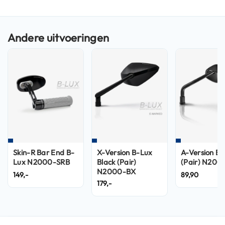
n
H
e
l
m
e
n
m
e
t
z
o
n
n
e
Skin-R Bar End B-
X-Version B-Lux
A-Version Bl
v
Lux N2000-SRB
Black (Pair)
(Pair) N200
i
N2000-BX
149,-
89,90
z
179,-
i
e
r