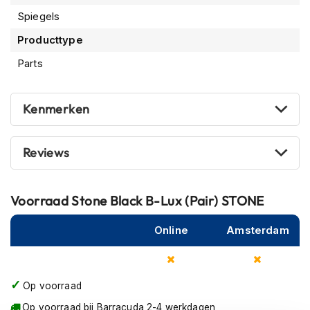
m
Spiegels
e
n
Producttype
R
Parts
a
c
e
Kenmerken
h
e
l
Reviews
m
e
n
Voorraad
Stone Black B-Lux (Pair) STONE
R
e
Online
Amsterdam
t
r
o
h
Op voorraad
e
l
Op voorraad bij Barracuda 2-4 werkdagen