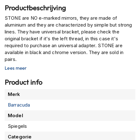
P
Productbeschrijving
i
l
STONE are NO e-marked mirrors, they are made of
o
aluminium and they are characterized by simple but strong
t
e
lines. They have universal bracket, please check the
n
original bracket if it's the left thread, in this case it's
h
required to purchase an universal adapter. STONE are
e
available in black and chrome version. They are sold in
l
pairs.
m
e
Lees meer
n
Product info
P
i
Meer
Merk
n
informatie
l
Barracuda
o
c
Model
k
Spiegels
h
e
Categorie
l