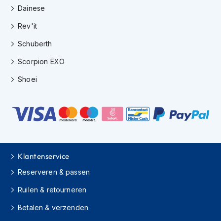
e
Dainese
r
h
Rev'it
e
l
Schuberth
m
e
Scorpion EXO
n
Shoei
B
o
x
e
r
h
e
l
Klantenservice
m
e
Reserveren & passen
n
Ruilen & retourneren
F
Betalen & verzenden
a
s