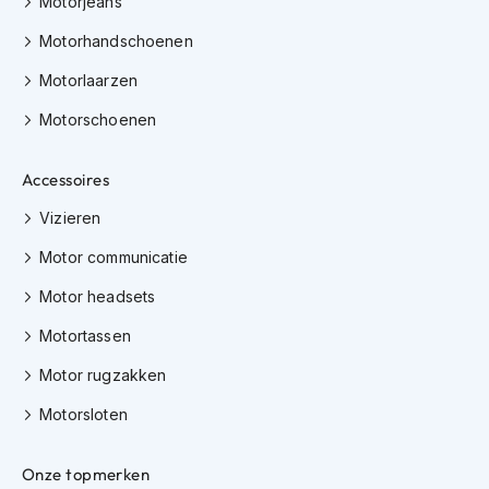
Motorjeans
K
i
Motorhandschoenen
n
d
Motorlaarzen
e
Motorschoenen
r
m
o
Accessoires
t
o
Vizieren
r
h
Motor communicatie
e
l
Motor headsets
m
e
Motortassen
n
Motor rugzakken
S
c
Motorsloten
o
o
Onze topmerken
t