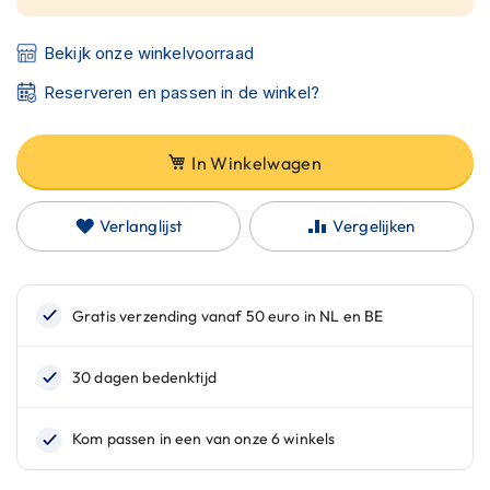
C
a
r
Bekijk onze winkelvoorraad
b
o
Reserveren en passen in de winkel?
n
h
e
In Winkelwagen
l
m
e
Verlanglijst
Vergelijken
n
E
n
d
u
r
o
h
e
l
m
e