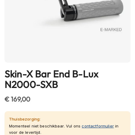
h
e
l
m
e
n
B
l
u
e
t
Skin-X Bar End B-Lux
Ga
o
naar
o
N2000-SXB
t
het
h
begin
h
€ 169,00
van
e
l
de
m
afbeeldingen-
e
Thuisbezorging:
gallerij
n
Momenteel niet beschikbaar. Vul ons
contactformulier
in
voor de levertijd.