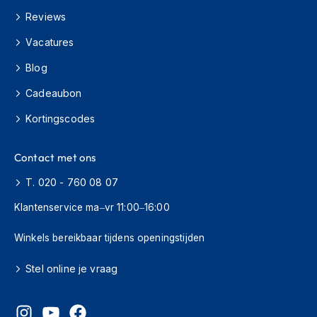
H
Reviews
e
r
Vacatures
e
n
Blog
s
c
Cadeaubon
o
o
Kortingscodes
t
e
r
Contact met ons
h
e
T. 020 - 760 08 07
l
m
Klantenservice ma–vr 11:00–16:00
e
n
Winkels bereikbaar tijdens openingstijden
D
Stel online je vraag
a
m
e
s