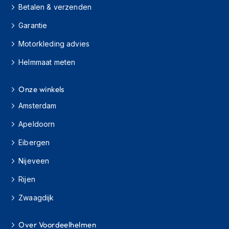
Betalen & verzenden
h
i
Garantie
o
n
Motorkleding advies
h
e
Helmmaat meten
l
m
e
Onze winkels
n
Amsterdam
V
Apeldoorn
e
s
Eibergen
p
a
Nijeveen
h
e
Rijen
l
m
Zwaagdijk
e
n
Over Voordeelhelmen