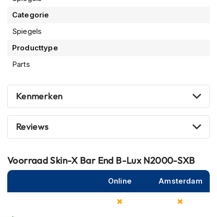
m
Categorie
e
n
Spiegels
R
Producttype
a
c
Parts
e
h
e
Kenmerken
l
m
e
Reviews
n
R
e
Voorraad
Skin-X Bar End B-Lux N2000-SXB
t
r
Online
Amsterdam
o
h
e
l