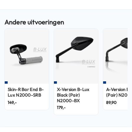
n
H
e
l
m
e
n
m
e
t
z
o
n
n
e
Skin-R Bar End B-
X-Version B-Lux
A-Version Bl
v
Lux N2000-SRB
Black (Pair)
(Pair) N200
i
N2000-BX
149,-
89,90
z
179,-
i
e
r