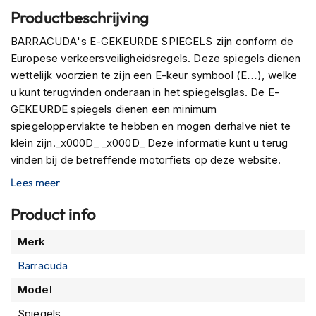
P
Productbeschrijving
i
l
BARRACUDA's E-GEKEURDE SPIEGELS zijn conform de
o
t
Europese verkeersveiligheidsregels. Deze spiegels dienen
e
wettelijk voorzien te zijn een E-keur symbool (E…), welke
n
u kunt terugvinden onderaan in het spiegelsglas. De E-
h
GEKEURDE spiegels dienen een minimum
e
l
spiegeloppervlakte te hebben en mogen derhalve niet te
m
klein zijn._x000D_ _x000D_ Deze informatie kunt u terug
e
vinden bij de betreffende motorfiets op deze website.
n
Voor extra informatie of technische ondersteuning kunt u
Lees meer
P
contact opnemen met
techniek@barracudamoto.nl
i
Product info
n
l
Meer
Merk
o
informatie
c
Barracuda
k
h
Model
e
l
Spiegels