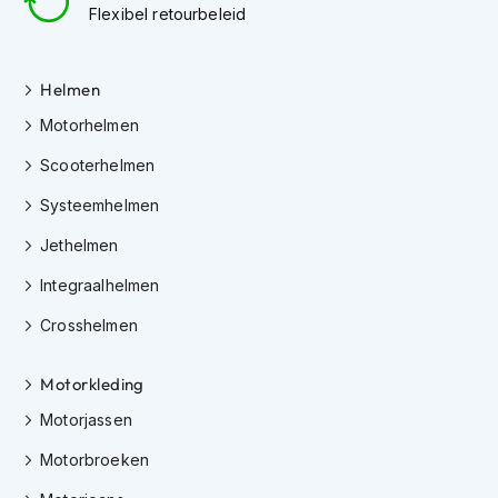
h
Flexibel retourbeleid
e
l
m
Helmen
e
n
Motorhelmen
D
Scooterhelmen
a
m
Systeemhelmen
e
s
Jethelmen
m
o
Integraalhelmen
t
o
Crosshelmen
r
h
Motorkleding
e
l
Motorjassen
m
e
Motorbroeken
n