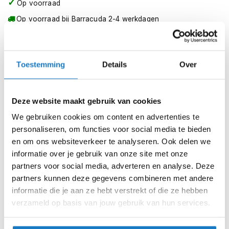
m
Op voorraad
e
Op voorraad bij Barracuda 2-4 werkdagen
n
Leverbaar na deze datum
S
Levertijd onbekend, neem eventueel contact met ons op
t
i
Toestemming
Details
Over
Niet meer leverbaar
l
l
Zo werkt Reserveren & Passen
e
m
Deze website maakt gebruik van cookies
Controleer de winkelvoorraad in bovenstaande tabel.
o
We gebruiken cookies om content en advertenties te
t
Voeg het product toe aan je winkelwagen en klik op "Ik
personaliseren, om functies voor social media te bieden
o
ga bestellen".
r
en om ons websiteverkeer te analyseren. Ook delen we
h
Selecteer je winkel bij "Vrijblijvende winkelreservering"
informatie over je gebruik van onze site met onze
e
en rond je bestelling af.
partners voor social media, adverteren en analyse. Deze
l
m
partners kunnen deze gegevens combineren met andere
Seintje ontvangen via e-mail? Kom je artikelen passen in
e
informatie die je aan ze hebt verstrekt of die ze hebben
de winkel.
n
verzameld op basis van jouw gebruik van hun services.
Alles naar tevredenheid? Betaal in de winkel.
F
l
Alles over Reserveren & Passen