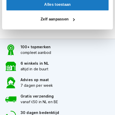
i
Alles toestaan
p
b
a
Zelf aanpassen
c
k
h
e
l
100+ topmerken
m
compleet aanbod
e
n
6 winkels in NL
H
altijd in de buurt
e
r
Advies op maat
e
7 dagen per week
n
m
Gratis verzending
o
t
vanaf €50 in NL en BE
o
r
30 dagen bedenktijd