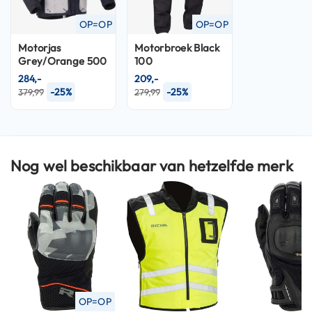
n
OP=OP
OP=OP
H
Motorjas
Motorbroek
Black
e
Grey/Orange 500
100
l
m
284,-
209,-
e
-25%
-25%
379,99
279,99
n
m
e
t
z
Nog wel beschikbaar van hetzelfde merk
o
n
n
e
v
i
z
i
e
r
OP=OP