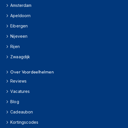
s
Amsterdam
c
o
Apeldoorn
o
t
Eibergen
e
Nijeveen
r
h
Rijen
e
l
Zwaagdijk
m
e
n
Over Voordeelhelmen
K
Reviews
i
n
Vacatures
d
Blog
e
r
Cadeaubon
s
c
Kortingscodes
o