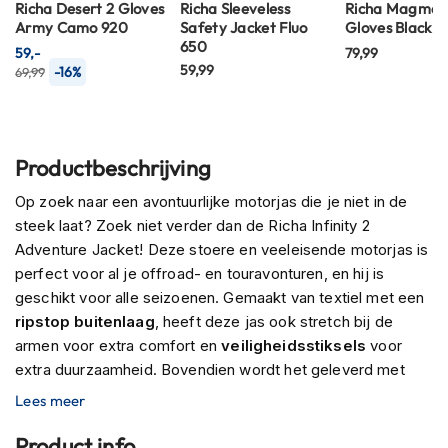
P
Richa Desert 2 Gloves
Richa Sleeveless
Richa Magma 
i
Army Camo 920
Safety Jacket Fluo
Gloves Black 1
l
650
59,-
79,99
o
59,99
-16%
69,99
t
e
n
h
e
Productbeschrijving
l
m
Op zoek naar een avontuurlijke motorjas die je niet in de
e
steek laat? Zoek niet verder dan de Richa Infinity 2
n
Adventure Jacket! Deze stoere en veeleisende motorjas is
P
perfect voor al je offroad- en touravonturen, en hij is
i
geschikt voor alle seizoenen. Gemaakt van textiel met een
n
ripstop buitenlaag
, heeft deze jas ook stretch bij de
l
armen voor extra comfort en
veiligheidsstiksels
voor
o
c
extra duurzaamheid. Bovendien wordt het geleverd met
k
een rugbeschermer en geïntegreerde schouder- en
Lees meer
h
elleboogbeschermers (borstbeschermer apart
e
verkrijgbaar). Voor extra bescherming tegen het weer
Product info
l