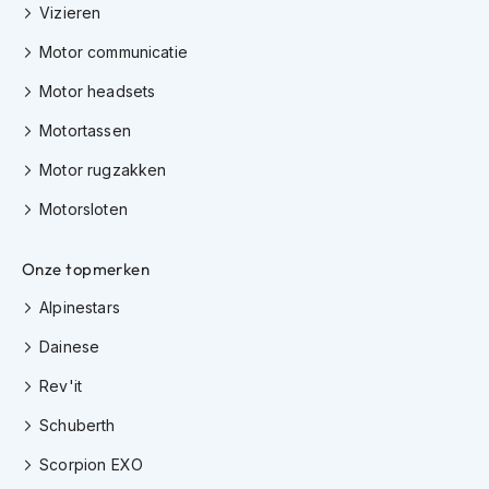
Vizieren
h
i
Motor communicatie
o
n
Motor headsets
h
e
Motortassen
l
m
Motor rugzakken
e
n
Motorsloten
V
e
Onze topmerken
s
Alpinestars
p
a
Dainese
h
e
Rev'it
l
m
Schuberth
e
n
Scorpion EXO