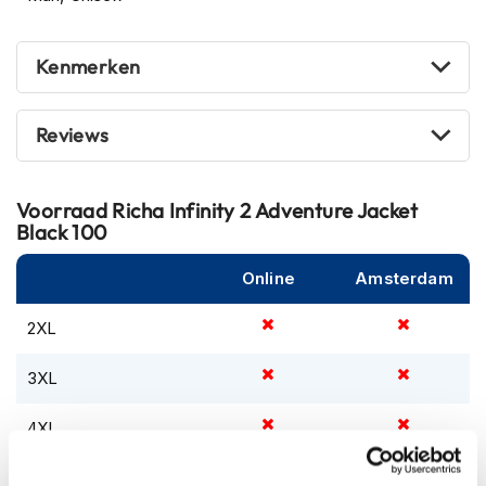
m
e
n
Kenmerken
S
t
i
Reviews
l
l
e
Voorraad
Richa Infinity 2 Adventure Jacket
m
Black 100
o
t
o
Online
Amsterdam
r
h
2XL
e
l
m
3XL
e
n
4XL
F
5XL
l