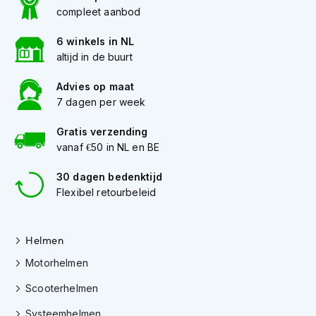
K
compleet aanbod
i
n
6 winkels in NL
d
altijd in de buurt
e
r
Advies op maat
m
7 dagen per week
o
t
o
Gratis verzending
r
vanaf €50 in NL en BE
h
e
30 dagen bedenktijd
l
Flexibel retourbeleid
m
e
n
Helmen
S
Motorhelmen
c
o
Scooterhelmen
o
t
Systeemhelmen