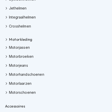
e
r
Jethelmen
h
e
Integraalhelmen
l
m
Crosshelmen
e
n
Motorkleding
B
Motorjassen
o
x
Motorbroeken
e
r
Motorjeans
h
e
Motorhandschoenen
l
m
Motorlaarzen
e
n
Motorschoenen
F
Accessoires
a
s