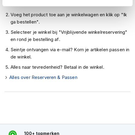
h
Controleer de winkelvoorraad in bovenstaande tabel.
e
l
Voeg het product toe aan je winkelwagen en klik op "Ik
m
ga bestellen".
e
n
Selecteer je winkel bij "Vrijblijvende winkelreservering"
en rond je bestelling af.
D
a
Seintje ontvangen via e-mail? Kom je artikelen passen in
m
de winkel.
e
s
Alles naar tevredenheid? Betaal in de winkel.
m
o
Alles over Reserveren & Passen
t
o
r
h
e
l
m
e
n
100+ topmerken