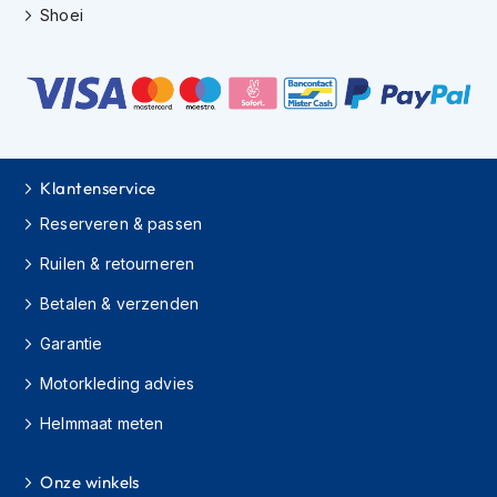
H
Shoei
e
r
e
n
s
c
o
o
Klantenservice
t
e
Reserveren & passen
r
h
Ruilen & retourneren
e
l
Betalen & verzenden
m
e
Garantie
n
Motorkleding advies
D
Helmmaat meten
a
m
e
Onze winkels
s