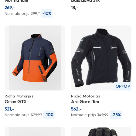
Normandie
Balaclava Silk
P
i
269,-
13,-
l
-10%
Normale prijs
299,-
o
t
e
n
h
e
l
m
e
n
P
OP=OP
i
n
Richa
Motorjas
Richa
Motorjas
l
Orion GTX
Arc Gore-Tex
o
521,-
562,-
c
-10%
-25%
Normale prijs
579,99
Normale prijs
749,99
k
h
e
l