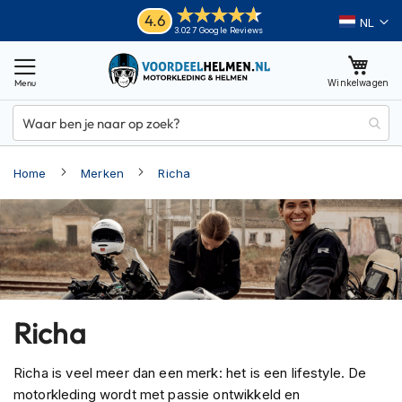
Ga
Helmen
4.6
Taal
3.027 Google Reviews
naar
M
de
o
inhoud
Winkelwagen
t
o
r
h
e
Home
Merken
Richa
l
m
e
n
A
d
v
e
Richa
n
t
u
Richa is veel meer dan een merk: het is een lifestyle. De
r
motorkleding wordt met passie ontwikkeld en
e