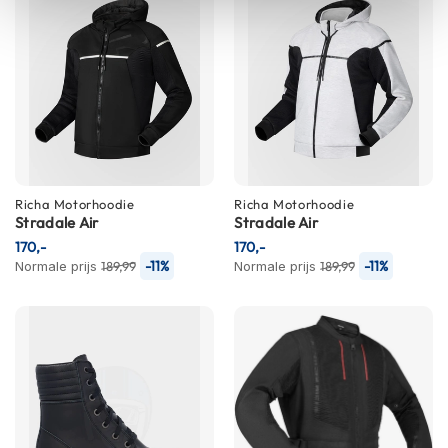
h
i
o
n
h
e
l
m
e
n
Richa
Motorhoodie
Richa
Motorhoodie
Stradale Air
Stradale Air
V
e
170,-
170,-
s
-11%
-11%
Normale prijs
189,99
Normale prijs
189,99
p
a
h
e
l
m
e
n