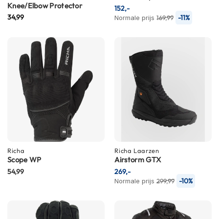
Knee/Elbow Protector
i
152,-
p
34,99
-11%
Normale prijs
169,99
b
a
c
k
h
e
l
m
e
n
H
e
r
Richa
Richa
Laarzen
e
Scope WP
Airstorm GTX
n
54,99
269,-
m
-10%
Normale prijs
299,99
o
t
o
r