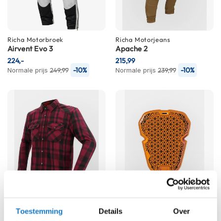
K
i
n
d
Richa
Motorbroek
Richa
Motorjeans
e
Airvent Evo 3
Apache 2
r
224,-
215,99
m
-10%
-10%
Normale prijs
249,99
Normale prijs
239,99
o
t
o
r
h
e
l
m
e
n
S
c
o
o
Richa
Richa
Toestemming
Details
Over
Forest
D3O Ghost Level 2
t