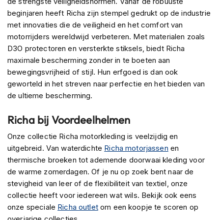
de strengste veiligheidsnormen. Vanaf de robuuste
s
beginjaren heeft Richa zijn stempel gedrukt op de industrie
c
met innovaties die de veiligheid en het comfort van
o
o
motorrijders wereldwijd verbeteren. Met materialen zoals
t
D3O protectoren en versterkte stiksels, biedt Richa
e
maximale bescherming zonder in te boeten aan
r
bewegingsvrijheid of stijl. Hun erfgoed is dan ook
h
e
geworteld in het streven naar perfectie en het bieden van
l
de ultieme bescherming.
m
e
Richa bij Voordeelhelmen
n
Onze collectie Richa motorkleding is veelzijdig en
K
uitgebreid. Van waterdichte
i
Richa motorjassen
en
n
thermische broeken tot ademende doorwaai kleding voor
d
de warme zomerdagen. Of je nu op zoek bent naar de
e
stevigheid van leer of de flexibiliteit van textiel, onze
r
s
collectie heeft voor iedereen wat wils. Bekijk ook eens
c
onze speciale
Richa outlet
om een koopje te scoren op
o
overjarige collecties.