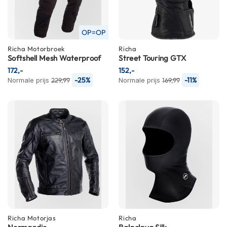
n
H
OP=OP
e
l
Richa
Motorbroek
Richa
m
Softshell Mesh Waterproof
Street Touring GTX
e
172,-
152,-
n
-25%
-11%
Normale prijs
229,99
Normale prijs
169,99
m
e
t
z
o
n
n
e
v
i
z
i
e
r
Richa
Motorjas
Richa