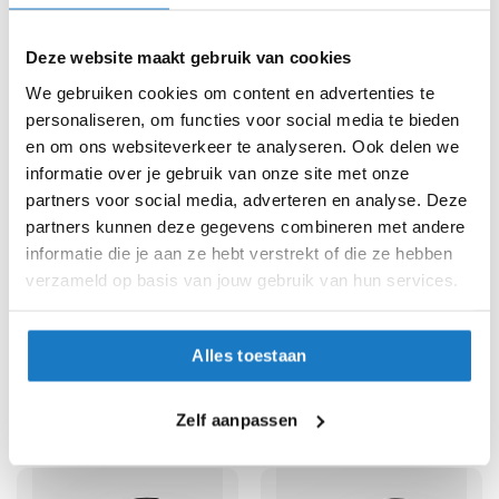
Hip/Shoulder Protector
e
197,99
r
34,99
-10%
Normale prijs
219,99
h
Deze website maakt gebruik van cookies
e
l
We gebruiken cookies om content en advertenties te
m
personaliseren, om functies voor social media te bieden
e
en om ons websiteverkeer te analyseren. Ook delen we
n
informatie over je gebruik van onze site met onze
B
partners voor social media, adverteren en analyse. Deze
o
partners kunnen deze gegevens combineren met andere
x
informatie die je aan ze hebt verstrekt of die ze hebben
e
verzameld op basis van jouw gebruik van hun services.
r
OP=OP
h
e
Richa
Motorschoenen
Richa
Motorbroek
l
Cosmic GTX
Softshell Mesh Waterproof
Alles toestaan
m
Lady
179,-
e
172,-
-10%
Normale prijs
199,99
n
Zelf aanpassen
-25%
Normale prijs
229,99
F
a
s