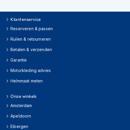
i
e
r
e
Klantenservice
n
Reserveren & passen
P
Ruilen & retourneren
i
n
Betalen & verzenden
l
o
Garantie
c
k
Motorkleding advies
s
Helmmaat meten
T
e
a
Onze winkels
r
Amsterdam
-
o
Apeldoorn
f
f
Eibergen
s