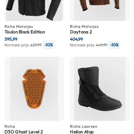
m
e
n
S
Richa
Motorjas
Richa
Motorjas
t
Toulon Black Edition
Daytona 2
i
395,99
404,99
l
-10%
-10%
Normale prijs
439,99
Normale prijs
449,99
l
e
m
o
t
o
r
h
e
l
m
e
n
Richa
Richa
Laarzen
F
D3O Ghost Level 2
Helion Atop
l