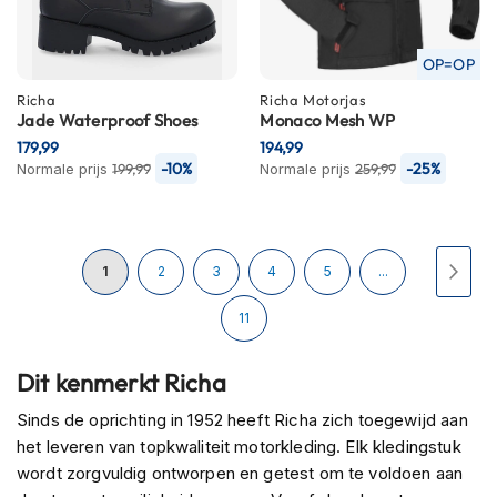
H
e
r
OP=OP
e
n
Richa
Richa
Motorjas
s
Jade Waterproof Shoes
Monaco Mesh WP
c
179,99
194,99
o
-10%
-25%
Normale prijs
199,99
Normale prijs
259,99
o
t
e
r
Pagina
h
U
Pagina
Pagina
Pagina
Pagina
Pagi
Volg
1
2
3
4
5
...
e
l
lees
Pagina
11
m
e
momenteel
n
Dit kenmerkt Richa
pagina
D
Sinds de oprichting in 1952 heeft Richa zich toegewijd aan
a
het leveren van topkwaliteit motorkleding. Elk kledingstuk
m
e
wordt zorgvuldig ontworpen en getest om te voldoen aan
s