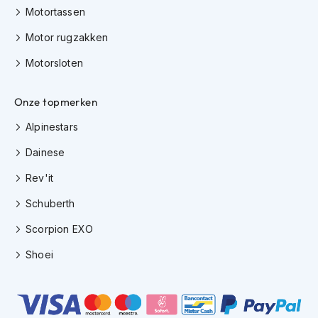
m
Motortassen
e
Motor rugzakken
n
Motorsloten
H
e
l
Onze topmerken
m
a
Alpinestars
c
c
Dainese
e
s
Rev'it
s
o
Schuberth
i
r
Scorpion EXO
e
s
Shoei
V
i
z