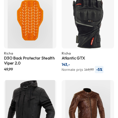
m
e
n
R
a
c
e
h
e
Richa
Richa
l
D3O Back Protector Stealth
Atlantic GTX
m
Viper 2.0
e
143,-
n
49,99
-5%
Normale prijs
149,99
R
e
t
r
o
h
e
l