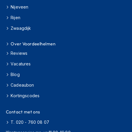
Nijeveen
C
r
Rijen
o
s
Zwaagdijk
s
b
Over Voordeelhelmen
r
i
Reviews
l
l
Vacatures
e
n
Blog
O
Cadeaubon
o
r
Kortingscodes
d
o
Contact met ons
p
p
T. 020 - 760 08 07
e
n