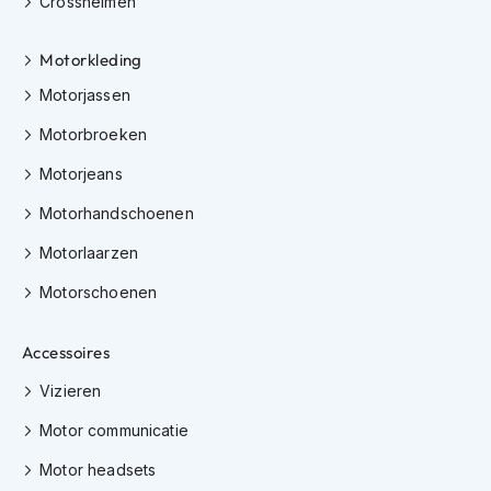
Crosshelmen
m
e
n
Motorkleding
C
Motorjassen
r
o
Motorbroeken
s
s
Motorjeans
h
Motorhandschoenen
e
l
Motorlaarzen
m
e
Motorschoenen
n
F
Accessoires
i
e
Vizieren
t
s
Motor communicatie
h
e
Motor headsets
l