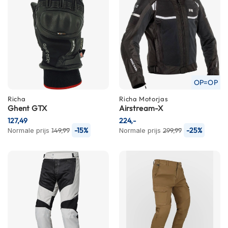
h
e
l
m
e
n
D
a
OP=OP
m
Richa
Richa
Motorjas
e
Ghent GTX
Airstream-X
s
m
127,49
224,-
o
-15%
-25%
Normale prijs
149,99
Normale prijs
299,99
t
o
r
h
e
l
m
e
n