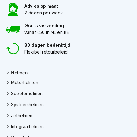
Advies op maat
J
7 dagen per week
e
t
Gratis verzending
h
vanaf €50 in NL en BE
e
l
30 dagen bedenktijd
m
e
Flexibel retourbeleid
n
I
Helmen
n
t
Motorhelmen
e
g
Scooterhelmen
r
a
Systeemhelmen
a
l
Jethelmen
h
Integraalhelmen
e
l