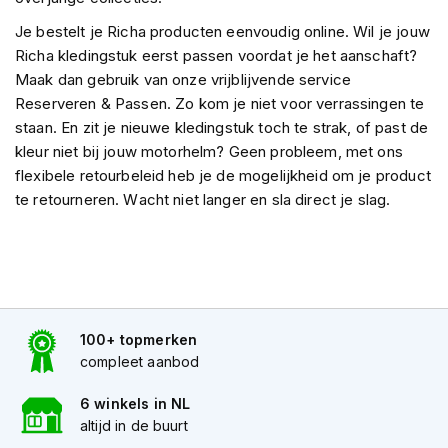
o
t
Je bestelt je Richa producten eenvoudig online. Wil je jouw
e
Richa kledingstuk eerst passen voordat je het aanschaft?
r
Maak dan gebruik van onze vrijblijvende service
h
e
Reserveren & Passen. Zo kom je niet voor verrassingen te
l
staan. En zit je nieuwe kledingstuk toch te strak, of past de
m
kleur niet bij jouw motorhelm? Geen probleem, met ons
e
flexibele retourbeleid heb je de mogelijkheid om je product
n
te retourneren. Wacht niet langer en sla direct je slag.
S
y
s
t
e
e
m
100+ topmerken
h
compleet aanbod
e
l
6 winkels in NL
m
e
altijd in de buurt
n