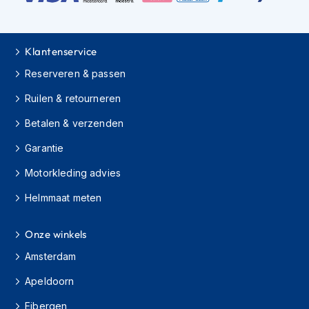
H
e
r
e
Klantenservice
n
s
Reserveren & passen
c
o
Ruilen & retourneren
o
t
Betalen & verzenden
e
r
Garantie
h
Motorkleding advies
e
l
Helmmaat meten
m
e
n
Onze winkels
D
Amsterdam
a
m
Apeldoorn
e
s
Eibergen