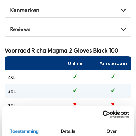
m
e
Kenmerken
n
S
Reviews
t
i
l
l
Voorraad
Richa Magma 2 Gloves Black 100
e
m
Online
Amsterdam
o
t
o
2XL
r
h
3XL
e
l
4XL
m
e
n
L
F
Toestemming
Details
Over
M
l