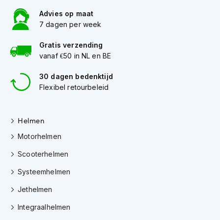
K
Advies op maat
i
7 dagen per week
n
d
e
Gratis verzending
r
vanaf €50 in NL en BE
m
o
30 dagen bedenktijd
t
Flexibel retourbeleid
o
r
h
e
Helmen
l
Motorhelmen
m
e
Scooterhelmen
n
Systeemhelmen
S
c
Jethelmen
o
o
Integraalhelmen
t