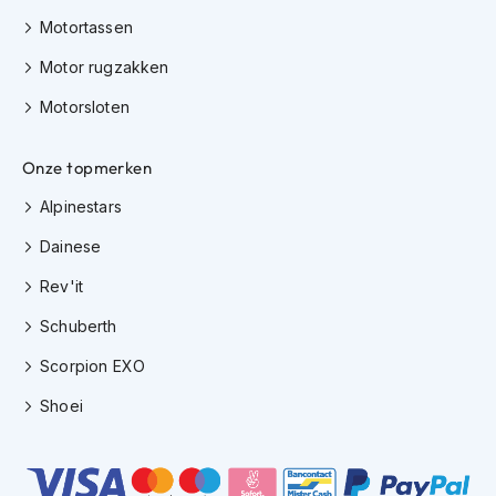
h
Motortassen
i
o
Motor rugzakken
n
h
Motorsloten
e
l
m
Onze topmerken
e
n
Alpinestars
Dainese
V
e
Rev'it
s
p
Schuberth
a
h
Scorpion EXO
e
l
Shoei
m
e
n