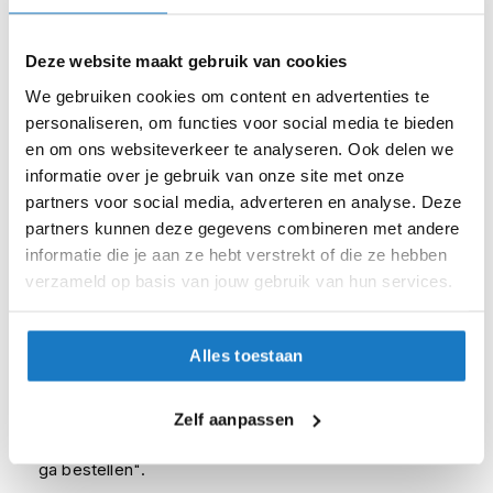
i
p
S
b
Deze website maakt gebruik van cookies
a
XL
We gebruiken cookies om content en advertenties te
c
k
personaliseren, om functies voor social media te bieden
XS
h
en om ons websiteverkeer te analyseren. Ook delen we
e
informatie over je gebruik van onze site met onze
l
Op voorraad
partners voor social media, adverteren en analyse. Deze
m
Op voorraad bij Richa 4-7 werkdagen
e
partners kunnen deze gegevens combineren met andere
n
informatie die je aan ze hebt verstrekt of die ze hebben
Leverbaar na deze datum
verzameld op basis van jouw gebruik van hun services.
H
Levertijd onbekend, neem eventueel contact met ons op
e
Niet meer leverbaar
r
e
Alles toestaan
Zo werkt Reserveren & Passen
n
m
Controleer de winkelvoorraad in bovenstaande tabel.
o
Zelf aanpassen
t
Voeg het product toe aan je winkelwagen en klik op "Ik
o
ga bestellen".
r