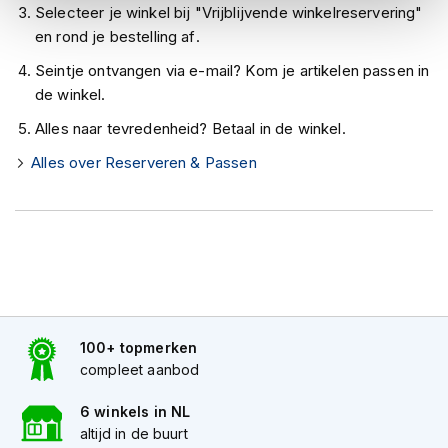
h
Selecteer je winkel bij "Vrijblijvende winkelreservering"
e
en rond je bestelling af.
l
m
Seintje ontvangen via e-mail? Kom je artikelen passen in
e
de winkel.
n
Alles naar tevredenheid? Betaal in de winkel.
D
a
Alles over Reserveren & Passen
m
e
s
m
o
t
o
r
h
100+ topmerken
e
l
compleet aanbod
m
e
6 winkels in NL
n
altijd in de buurt