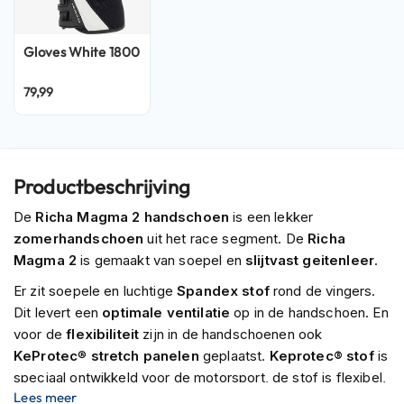
P
i
l
Gloves White 1800
o
t
e
79,99
n
h
e
l
m
Productbeschrijving
e
n
De
Richa Magma 2 handschoen
is een lekker
zomerhandschoen
uit het race segment. De
Richa
P
Magma 2
is gemaakt van soepel en
slijtvast geitenleer
.
i
n
Er zit soepele en luchtige
Spandex stof
rond de vingers.
l
Dit levert een
optimale ventilatie
op in de handschoen. En
o
c
voor de
flexibiliteit
zijn in de handschoenen ook
k
KeProtec
®
stretch panelen
geplaatst.
Keprotec® stof
is
h
speciaal ontwikkeld voor de motorsport, de stof is flexibel,
e
Lees meer
robuust, scheur- en slijtvast.
l