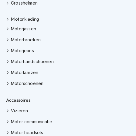
e
Crosshelmen
r
h
Motorkleding
e
l
Motorjassen
m
e
Motorbroeken
n
Motorjeans
B
o
Motorhandschoenen
x
e
Motorlaarzen
r
h
Motorschoenen
e
l
Accessoires
m
e
Vizieren
n
Motor communicatie
F
a
Motor headsets
s