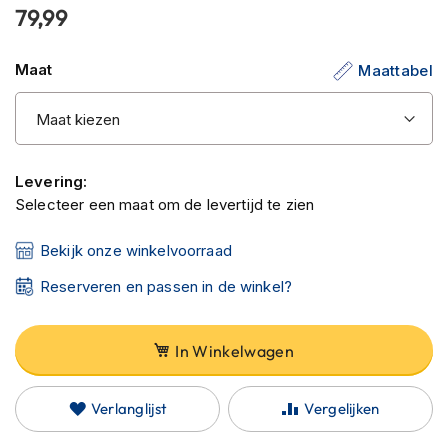
C
79,99
van
a
r
de
b
Maat
Maattabel
afbeeldingen-
o
gallerij
n
h
e
l
m
Levering:
e
Selecteer een maat om de levertijd te zien
n
Bekijk onze winkelvoorraad
E
n
Reserveren en passen in de winkel?
d
u
r
o
In Winkelwagen
h
e
l
Verlanglijst
Vergelijken
m
e