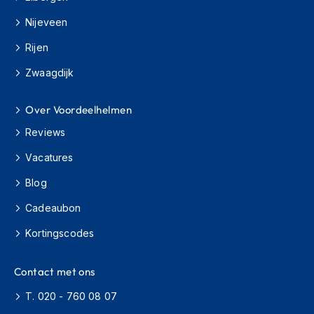
s
Nijeveen
c
o
Rijen
o
t
Zwaagdijk
e
r
h
Over Voordeelhelmen
e
l
Reviews
m
e
Vacatures
n
Blog
K
Cadeaubon
i
n
Kortingscodes
d
e
r
Contact met ons
s
c
T. 020 - 760 08 07
o