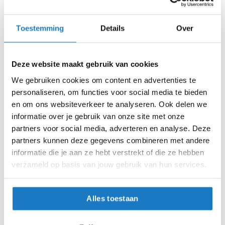
i
p
S
b
Toestemming
Details
Over
a
S Short
c
k
Deze website maakt gebruik van cookies
h
XL
e
We gebruiken cookies om content en advertenties te
l
XL Short
personaliseren, om functies voor social media te bieden
m
e
en om ons websiteverkeer te analyseren. Ook delen we
n
XS
informatie over je gebruik van onze site met onze
partners voor social media, adverteren en analyse. Deze
H
XS Short
partners kunnen deze gegevens combineren met andere
e
r
informatie die je aan ze hebt verstrekt of die ze hebben
Op voorraad
e
verzameld op basis van jouw gebruik van hun services.
n
Op voorraad bij Richa 4-7 werkdagen
m
o
Leverbaar na deze datum
Alles toestaan
t
Levertijd onbekend, neem eventueel contact met ons op
o
r
Niet meer leverbaar