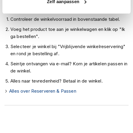
h
Zelf aanpassen
e
Zo werkt Reserveren & Passen
l
m
Controleer de winkelvoorraad in bovenstaande tabel.
e
Voeg het product toe aan je winkelwagen en klik op "Ik
n
ga bestellen".
D
Selecteer je winkel bij "Vrijblijvende winkelreservering"
a
m
en rond je bestelling af.
e
Seintje ontvangen via e-mail? Kom je artikelen passen in
s
m
de winkel.
o
Alles naar tevredenheid? Betaal in de winkel.
t
o
Alles over Reserveren & Passen
r
h
e
l
m
e
n