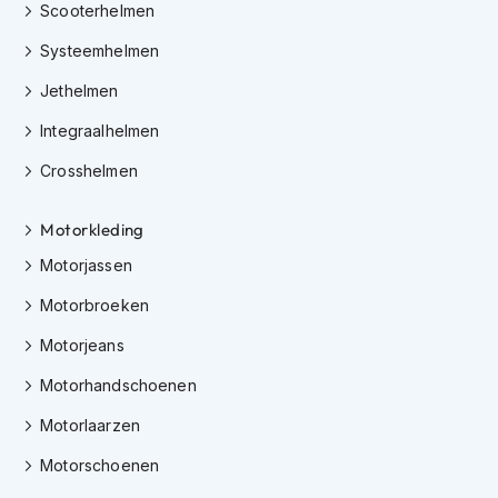
e
Scooterhelmen
r
h
Systeemhelmen
e
l
Jethelmen
m
Integraalhelmen
e
n
Crosshelmen
B
o
Motorkleding
x
e
Motorjassen
r
h
Motorbroeken
e
l
Motorjeans
m
Motorhandschoenen
e
n
Motorlaarzen
F
Motorschoenen
a
s