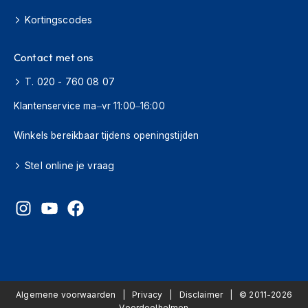
o
t
Kortingscodes
e
r
h
Contact met ons
e
l
T. 020 - 760 08 07
m
Klantenservice ma–vr 11:00–16:00
e
n
Winkels bereikbaar tijdens openingstijden
S
y
Stel online je vraag
s
t
e
e
m
h
e
l
m
e
Algemene voorwaarden
Privacy
Disclaimer
© 2011-2026
n
Voordeelhelmen