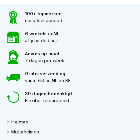
K
i
100+ topmerken
n
compleet aanbod
d
e
6 winkels in NL
r
m
altijd in de buurt
o
t
Advies op maat
o
7 dagen per week
r
h
Gratis verzending
e
vanaf €50 in NL en BE
l
m
30 dagen bedenktijd
e
n
Flexibel retourbeleid
S
c
Helmen
o
o
Motorhelmen
t