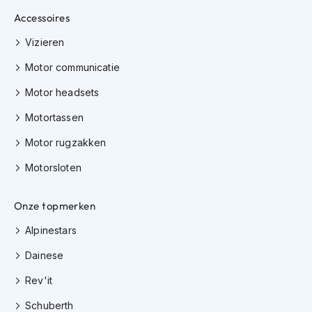
h
Accessoires
i
o
Vizieren
n
h
Motor communicatie
e
l
Motor headsets
m
e
Motortassen
n
Motor rugzakken
V
Motorsloten
e
s
p
Onze topmerken
a
h
Alpinestars
e
l
Dainese
m
e
Rev'it
n
Schuberth