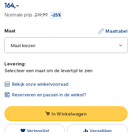
C
164,-
van
a
r
de
Normale prijs
219,99
-25%
b
afbeeldingen-
o
gallerij
n
Maat
Maattabel
h
e
l
m
e
n
Levering:
Selecteer een maat om de levertijd te zien
E
n
Bekijk onze winkelvoorraad
d
u
Reserveren en passen in de winkel?
r
o
h
In Winkelwagen
e
l
m
Verlanglijst
Vergelijken
e