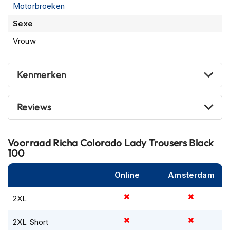
Motorbroeken
m
e
Sexe
n
Vrouw
R
a
c
Kenmerken
e
h
e
l
Reviews
m
e
n
Voorraad
Richa Colorado Lady Trousers Black
100
R
e
t
Online
Amsterdam
r
o
2XL
h
e
2XL Short
l