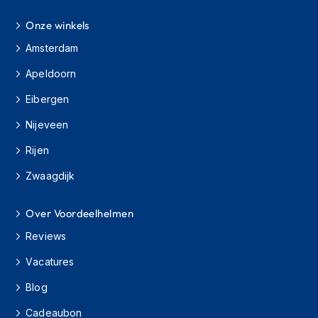
s
c
Onze winkels
o
Amsterdam
o
t
Apeldoorn
e
r
Eibergen
h
e
Nijeveen
l
m
Rijen
e
n
Zwaagdijk
K
Over Voordeelhelmen
i
n
Reviews
d
e
Vacatures
r
s
Blog
c
o
Cadeaubon