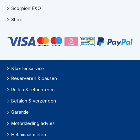
H
e
Scorpion EXO
r
Shoei
e
n
s
c
o
o
t
e
r
Klantenservice
h
Reserveren & passen
e
l
Ruilen & retourneren
m
e
Betalen & verzenden
n
Garantie
D
a
Motorkleding advies
m
e
Helmmaat meten
s