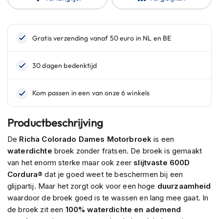
n
H
e
l
m
e
n
m
e
t
z
o
Productbeschrijving
n
n
De
Richa Colorado Dames Motorbroek
is een
e
waterdichte
broek zonder fratsen. De broek is gemaakt
v
van het enorm sterke maar ook zeer
slijtvaste 600D
i
Cordura®
dat je goed weet te beschermen bij een
z
i
glijpartij. Maar het zorgt ook voor een hoge
duurzaamheid
e
waardoor de broek goed is te wassen en lang mee gaat. In
r
de broek zit een
100% waterdichte en ademend