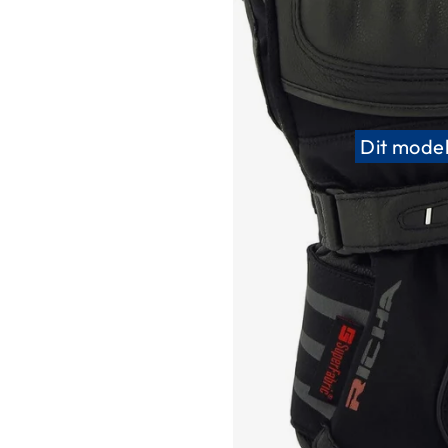
Race
helmen
Retro
helmen
Stille
Dit model
motorhelmen
Flip
back
helmen
Heren
motorhelmen
Dames
motorhelmen
Kinder
motorhelmen
Scooterhelmen