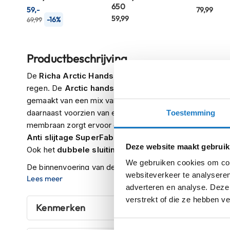
650
59,-
79,99
Crosshelmen
59,99
-16%
69,99
Fietshelmen
Helm
Productbeschrijving
accessoires
Vizieren
De
Richa Arctic Handschoen
is een echte
winterhan
regen. De
Arctic handschoen
is voorzien van een
ster
Pinlocks
gemaakt van een mix van geitenleer, rundleer en comfort 
Tear-
daarnaast voorzien van een
ademende water en wind 
Toestemming
offs
membraan zorgt ervoor dat jij bij elke natte rit je handen
Crossbrillen
Anti slijtage SuperFabric®
op de palmen en pink zorge
Deze website maakt gebruik
Ook het
dubbele sluitingssysteem
aan de pols zorgt e
Oordoppen
We gebruiken cookies om cont
De binnenvoering van de
Richa Arctic Handschoen
is 
Onderhoud
websiteverkeer te analyseren
Lees meer
Fleece
stof. Wat de handschoen erg
comfortabel
maak
helm
adverteren en analyse. Deze
knokkel bescherming
, welke flexibiliteit en veilighei
verstrekt of die ze hebben v
Helm
vingers en pols zijn leren
verstevigingen
aangebracht vo
Kenmerken
houder
&