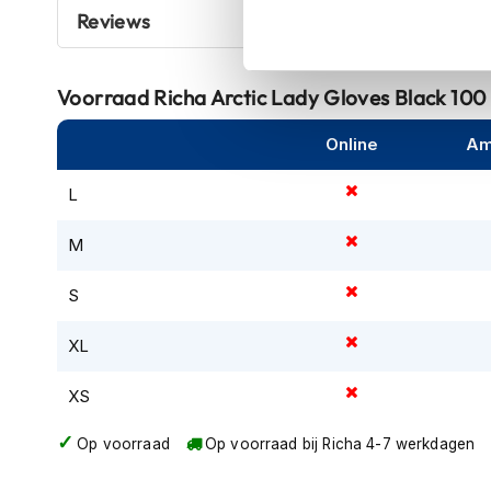
kapstok
Reviews
Motorkleding
Motorjassen
Voorraad
Richa Arctic Lady Gloves Black 100
Heren
motorjassen
Online
Am
Dames
L
motorjassen
Doorwaai
M
motorjassen
S
Waterdichte
motorjassen
XL
Leren
motorjassen
XS
Textiele
Op voorraad
Op voorraad bij Richa 4-7 werkdagen
motorjassen
Gore-