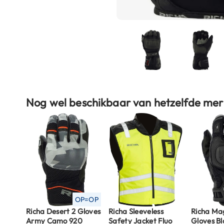
Boxer
helmen
Fashion
helmen
Vespa
helmen
Ga
Heren
Nog wel beschikbaar van hetzelfde mer
naar
scooterhelmen
het
begin
Dames
van
scooterhelmen
de
Kinder
afbeeldingen-
scooterhelmen
gallerij
Systeemhelmen
OP=OP
Jethelmen
Richa Desert 2 Gloves
Richa Sleeveless
Richa Ma
Integraalhelmen
Army Camo 920
Safety Jacket Fluo
Gloves Bl