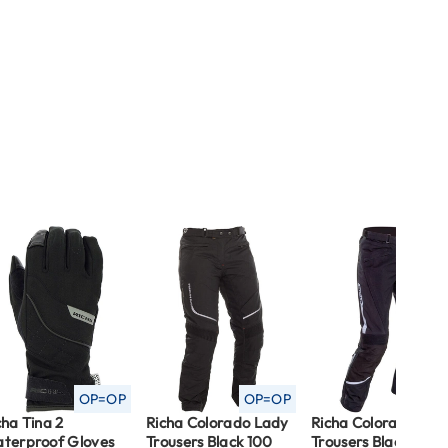
OP=OP
OP=OP
OP=O
cha Tina 2
Richa Colorado Lady
Richa Colorado 2 Pr
terproof Gloves
Trousers Black 100
Trousers Black 100