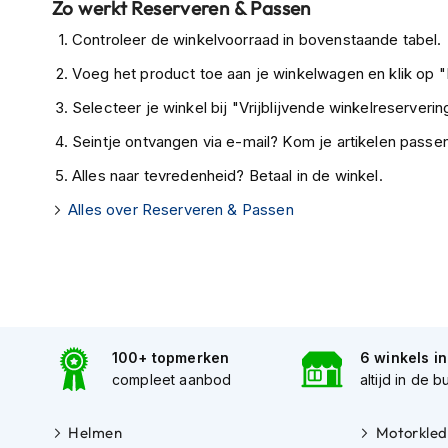
Zo werkt Reserveren & Passen
Tex
Controleer de winkelvoorraad in bovenstaande tabel.
motorjassen
Voeg het product toe aan je winkelwagen en klik op "I
Motorbroeken
Heren
Selecteer je winkel bij "Vrijblijvende winkelreservering
motorbroeken
Seintje ontvangen via e-mail? Kom je artikelen passen
Dames
Alles naar tevredenheid? Betaal in de winkel.
motorbroeken
Alles over Reserveren & Passen
Doorwaai
motorbroeken
Waterdichte
motorbroeken
Leren
100+ topmerken
6 winkels i
motorbroeken
compleet aanbod
altijd in de b
Textiel
motorbroeken
Helmen
Motorkled