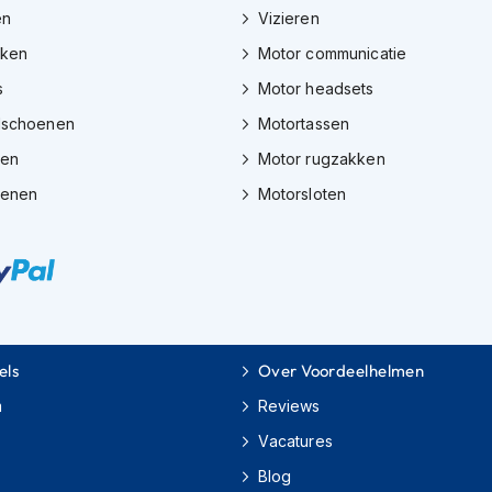
en
Vizieren
eken
Motor communicatie
s
Motor headsets
dschoenen
Motortassen
zen
Motor rugzakken
oenen
Motorsloten
els
Over Voordeelhelmen
m
Reviews
Vacatures
Blog