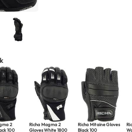
k
gma 2
Richa Magma 2
Richa Mitaine Gloves
Ri
ack 100
Gloves White 1800
Black 100
Wa