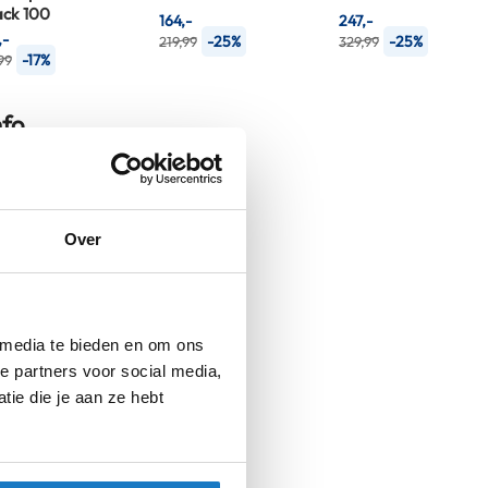
ack 100
164,-
247,-
,-
-25%
-25%
219,99
329,99
-17%
99
nfo
Over
Arctic Lady
Gloves Black 100
Handschoenen
 media te bieden en om ons
e partners voor social media,
Handschoenen
ie die je aan ze hebt
Vrouw