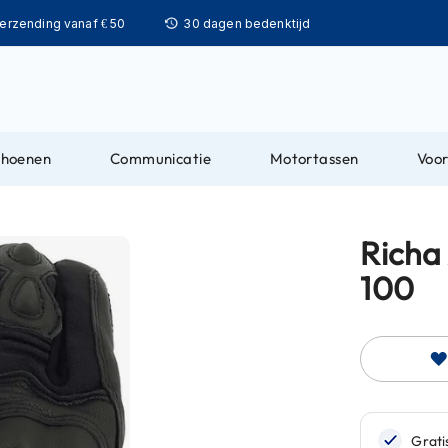
Ga
verzending vanaf € 50
30 dagen bedenktijd
naar
de
inhoud
choenen
Communicatie
Motortassen
Voor
Richa
100