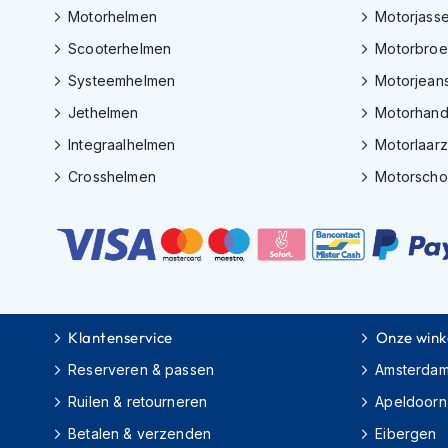
Gore-
Motorhelmen
Motorjass
Tex
Scooterhelmen
Motorbro
motorbroeken
Systeemhelmen
Motorjean
Kevlar
motorbroeken
Jethelmen
Motorhan
Cargo
Integraalhelmen
Motorlaar
motorbroeken
Crosshelmen
Motorsch
Motorjeans
Motorpakken
Heren
motorpak
Dames
Klantenservice
Onze wink
motorpak
Reserveren & passen
Amsterda
Eendelig
motorpak
Ruilen & retourneren
Apeldoorn
Tweedelig
Betalen & verzenden
Eibergen