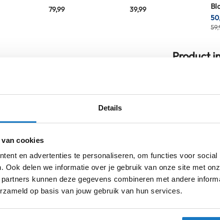
Bl
79,99
39,99
50
59,
Product i
Meer
dschoen
die jou beschermd tegen kou en
Merk
informatie
k en slijtvaste buitenlaag
welke is
stretch textiel. Deze buitenlaag is
dicht Aquashell LTZ membraan
. Dit
Details
Model
 lekker
droog
weet te houden. De speciale
Kleurstelling
n voor een extreem goede slijtvastigheid.
 van cookies
rvoor dat er geen regen de jas in kan lopen.
Producttype
ent en advertenties te personaliseren, om functies voor social
gemaakt van extreem zacht en warm
Tri-
. Ook delen we informatie over je gebruik van onze site met onz
Categorie
t. Op de knokkels zit het ingenieuze
D3O®
 partners kunnen deze gegevens combineren met andere informat
d perfect met elkaar verbind. Ook op de
Sexe
erzameld op basis van jouw gebruik van hun services.
or extra veiligheid.