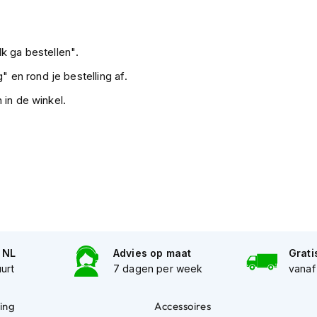
k ga bestellen".
" en rond je bestelling af.
 in de winkel.
n NL
Advies op maat
Grati
uurt
7 dagen per week
vanaf
ing
Accessoires