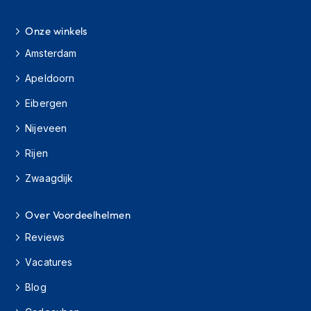
s
c
Onze winkels
o
o
Amsterdam
t
e
Apeldoorn
r
h
Eibergen
e
Nijeveen
l
m
Rijen
e
n
Zwaagdijk
K
i
Over Voordeelhelmen
n
d
Reviews
e
r
Vacatures
s
Blog
c
o