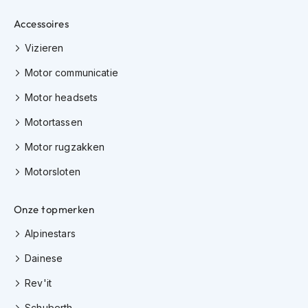
h
Accessoires
i
o
Vizieren
n
h
Motor communicatie
e
l
Motor headsets
m
e
Motortassen
n
Motor rugzakken
V
e
Motorsloten
s
p
a
Onze topmerken
h
e
Alpinestars
l
Dainese
m
e
Rev'it
n
Schuberth