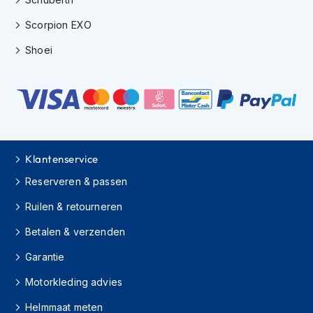
H
e
Scorpion EXO
r
e
Shoei
n
s
c
o
o
t
e
r
Klantenservice
h
e
Reserveren & passen
l
m
Ruilen & retourneren
e
n
Betalen & verzenden
D
Garantie
a
Motorkleding advies
m
e
Helmmaat meten
s