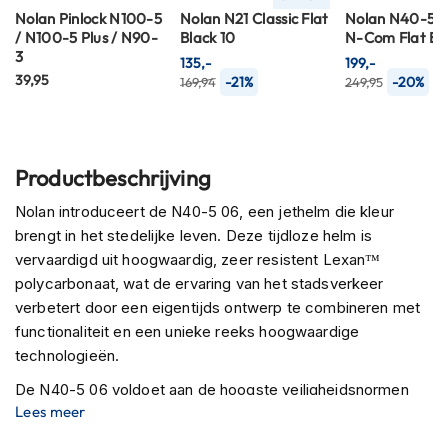
P
Nolan Pinlock N100-5
Nolan N21 Classic Flat
Nolan N40-5 Cl
i
/ N100-5 Plus / N90-
Black 10
N-Com Flat Bl
l
3
o
135,-
199,-
39,95
t
-21%
-20%
169,94
249,95
e
n
h
e
Productbeschrijving
l
m
Nolan introduceert de N40-5 06, een jethelm die kleur
e
n
brengt in het stedelijke leven. Deze tijdloze helm is
vervaardigd uit hoogwaardig, zeer resistent Lexan™
P
polycarbonaat, wat de ervaring van het stadsverkeer
i
verbetert door een eigentijds ontwerp te combineren met
n
l
functionaliteit en een unieke reeks hoogwaardige
o
technologieën.
c
k
De N40-5 06 voldoet aan de hoogste veiligheidsnormen
h
Lees meer
met homologatie UN/ECE 22-06, wat zorgt voor optimale
e
bescherming tijdens het rijden. Het comfort van deze helm
l