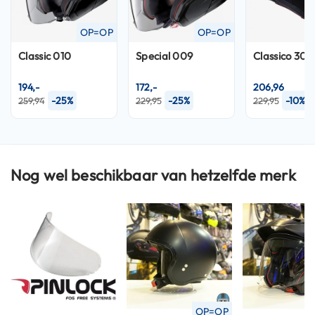
n
OP=OP
OP=OP
H
e
Classic 010
Special 009
Classico 301
l
m
194,-
172,-
206,96
e
-25%
-25%
-10%
259,94
229,95
229,95
n
m
e
t
z
o
Nog wel beschikbaar van hetzelfde merk
n
n
e
v
i
z
i
e
r
OP=OP