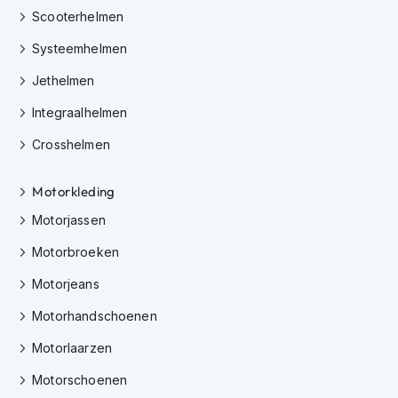
e
Scooterhelmen
r
h
Systeemhelmen
e
l
Jethelmen
m
e
Integraalhelmen
n
Crosshelmen
B
o
Motorkleding
x
e
Motorjassen
r
h
Motorbroeken
e
l
Motorjeans
m
e
Motorhandschoenen
n
Motorlaarzen
F
a
Motorschoenen
s