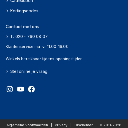
Cadeaubon
o
t
Kortingscodes
e
r
h
Contact met ons
e
l
T. 020 - 760 08 07
m
e
Klantenservice ma–vr 11:00–16:00
n
Winkels bereikbaar tijdens openingstijden
S
y
Stel online je vraag
s
t
e
e
m
h
e
l
m
e
Algemene voorwaarden
Privacy
Disclaimer
© 2011-2026
n