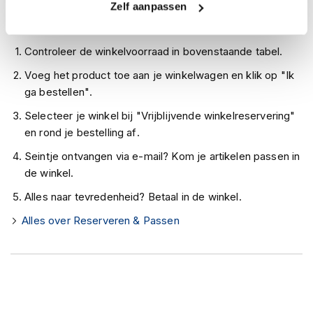
Niet meer leverbaar
h
Zelf aanpassen
e
Zo werkt Reserveren & Passen
l
m
Controleer de winkelvoorraad in bovenstaande tabel.
e
n
Voeg het product toe aan je winkelwagen en klik op "Ik
ga bestellen".
D
a
Selecteer je winkel bij "Vrijblijvende winkelreservering"
m
en rond je bestelling af.
e
s
Seintje ontvangen via e-mail? Kom je artikelen passen in
m
de winkel.
o
t
Alles naar tevredenheid? Betaal in de winkel.
o
r
Alles over Reserveren & Passen
h
e
l
m
e
n