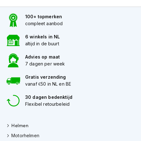
K
i
100+ topmerken
n
d
compleet aanbod
e
r
6 winkels in NL
m
altijd in de buurt
o
t
Advies op maat
o
7 dagen per week
r
h
e
Gratis verzending
l
vanaf €50 in NL en BE
m
e
30 dagen bedenktijd
n
Flexibel retourbeleid
S
c
o
Helmen
o
Motorhelmen
t