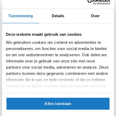
XXS (54cm)
UV-bescherming tot 400nm zorgt voor een helder en
i
comfortabel zicht onder alle omstandigheden.
p
XS (55cm)
b
Toestemming
Details
Over
Kies voor de Nolan N40-5 06 en ervaar een nieuwe
a
dimensie van stedelijk motorleven, waar veiligheid, comfort
c
S (56cm)
k
en stijl samenkomen in één hoogwaardig product. Deze
h
Deze website maakt gebruik van cookies
helm biedt niet alleen bescherming, maar ook een stijlvolle
M (58cm)
e
en comfortabele rijervaring, perfect afgestemd op de
We gebruiken cookies om content en advertenties te
l
moderne motorist.
m
personaliseren, om functies voor social media te bieden
L (60cm)
e
en om ons websiteverkeer te analyseren. Ook delen we
n
XL (62cm)
informatie over je gebruik van onze site met onze
partners voor social media, adverteren en analyse. Deze
H
XXL (63cm)
e
partners kunnen deze gegevens combineren met andere
r
informatie die je aan ze hebt verstrekt of die ze hebben
e
Op voorraad
verzameld op basis van jouw gebruik van hun services.
n
Op voorraad bij Nolan 2-4 werkdagen
m
o
Leverbaar na deze datum
t
Alles toestaan
o
Levertijd onbekend, neem eventueel contact met ons op
r