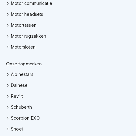
H
Motor communicatie
e
r
Motor headsets
e
n
Motortassen
s
Motor rugzakken
c
o
Motorsloten
o
t
e
Onze topmerken
r
h
Alpinestars
e
l
Dainese
m
e
Rev'it
n
Schuberth
D
a
Scorpion EXO
m
Shoei
e
s