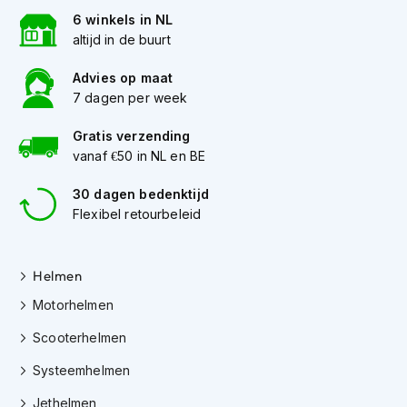
e
6 winkels in NL
r
h
altijd in de buurt
e
l
Advies op maat
m
7 dagen per week
e
n
Gratis verzending
vanaf €50 in NL en BE
B
o
30 dagen bedenktijd
x
e
Flexibel retourbeleid
r
h
e
Helmen
l
m
Motorhelmen
e
n
Scooterhelmen
F
Systeemhelmen
a
Jethelmen
s