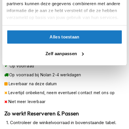
M (58cm)
h
partners kunnen deze gegevens combineren met andere
de Nolan N120-1 is je ultieme ticket naar vrijheid op twee
e
informatie die je aan ze hebt verstrekt of die ze hebben
l
wielen. Met zijn grappige ontwerp en ongeëvenaarde
L (60cm)
verzameld op basis van jouw gebruik van hun services.
m
functies wordt deze helm je trouwe hulpje, klaar om je te
e
vergezellen op de meest gewaagde avonturen.
XL (62cm)
n
Pak je helm, maak die plastic snelsluiting vast en laat de
Alles toestaan
D
XXL (64cm)
Nolan N120-1 je meenemen op de rit van je leven. Ben je
a
klaar om je aan te sluiten bij de league van buitengewone
m
XXXL (65cm)
Zelf aanpassen
e
rijders?
s
Op voorraad
Let op: De Special modellen zijn pinlock voorbereid!
m
o
Op voorraad bij Nolan 2-4 werkdagen
t
o
Leverbaar na deze datum
r
Levertijd onbekend, neem eventueel contact met ons op
h
e
Niet meer leverbaar
l
m
Zo werkt Reserveren & Passen
e
n
Controleer de winkelvoorraad in bovenstaande tabel.