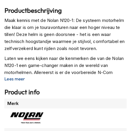
m
Productbeschrijving
e
n
Maak kennis met de Nolan N120-1: De systeem motorhelm
R
die klaar is om je touravonturen naar een hoger niveau te
a
tillen! Deze helm is geen doorsnee - het is een waar
c
technisch hoogstandje waarmee je stijlvol, comfortabel en
e
zelfverzekerd kunt rijden zoals nooit tevoren.
h
e
Laten we eens kijken naar de kenmerken die van de Nolan
l
N120-1 een game-changer maken in de wereld van
m
e
motorhelmen. Allereerst is er de voorbereide N-Com
n
Lees meer
technologie, waarmee je eenvoudig verbinding kunt maken
met je collega-rijders en in contact kunt blijven terwijl je de
R
Product info
open weg verovert. Geen geschreeuw meer door de wind
e
t
- het is tijd om te communiceren in stijl!
Meer
Merk
r
informatie
o
Deze helm is gemaakt van geavanceerd LexanTM
h
Polycarbonaat en staat garant voor ongeëvenaarde
e
duurzaamheid en bescherming. Comfort is essentieel
l