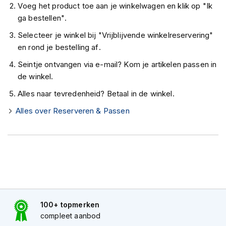
Voeg het product toe aan je winkelwagen en klik op "Ik
K
i
ga bestellen".
n
Selecteer je winkel bij "Vrijblijvende winkelreservering"
d
e
en rond je bestelling af.
r
Seintje ontvangen via e-mail? Kom je artikelen passen in
m
o
de winkel.
t
Alles naar tevredenheid? Betaal in de winkel.
o
r
Special voorbereid!
Alles over Reserveren & Passen
h
e
l
m
e
n
S
c
o
100+ topmerken
o
compleet aanbod
t