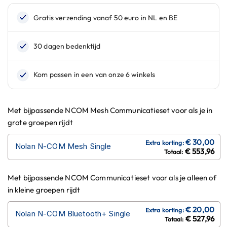
n
H
e
l
m
e
n
m
e
t
Met bijpassende NCOM Mesh Communicatieset voor als je in
z
grote groepen rijdt
o
n
n
Nolan N-COM Mesh Single
€ 553,96
e
v
i
Met bijpassende NCOM Communicatieset voor als je alleen of
z
in kleine groepen rijdt
i
e
r
Nolan N-COM Bluetooth+ Single
€ 527,96