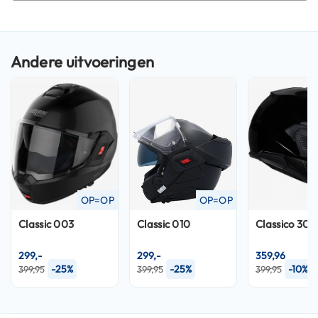
P
i
l
o
t
e
n
h
e
l
m
e
n
P
OP=OP
OP=OP
i
n
Classic 003
Classic 010
Classico 301
l
o
299,-
299,-
359,96
c
-25%
-25%
-10%
399,95
399,95
399,95
k
h
e
l