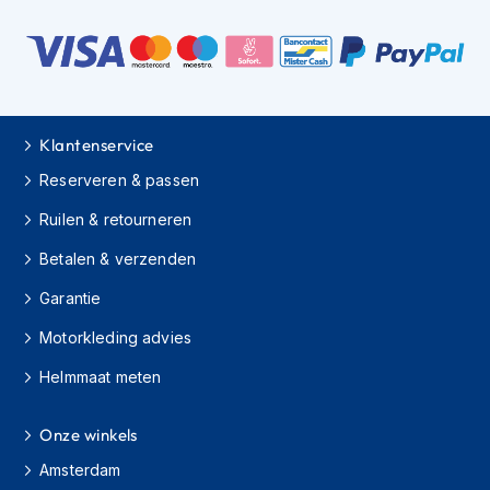
s
c
o
o
t
e
r
Klantenservice
h
Reserveren & passen
e
l
Ruilen & retourneren
m
e
Betalen & verzenden
n
Garantie
K
i
Motorkleding advies
n
d
Helmmaat meten
e
r
s
Onze winkels
c
Amsterdam
o