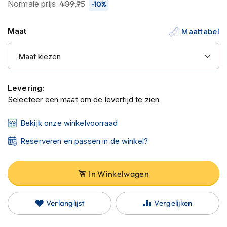
C
Normale prijs
409,95
-10%
van
a
de
r
Maat
Maattabel
b
afbeeldingen-
o
gallerij
n
h
e
l
Levering:
m
e
Selecteer een maat om de levertijd te zien
n
Bekijk onze winkelvoorraad
E
n
Reserveren en passen in de winkel?
d
u
r
In Winkelwagen
o
h
e
Verlanglijst
Vergelijken
l
m
e