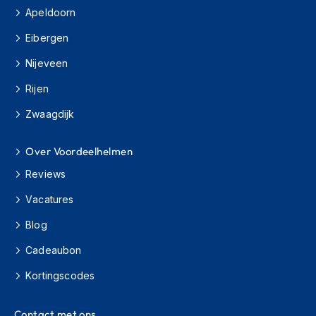
o
Apeldoorn
t
e
Eibergen
r
h
Nijeveen
e
l
Rijen
m
e
Zwaagdijk
n
Over Voordeelhelmen
S
y
Reviews
s
t
Vacatures
e
e
Blog
m
h
Cadeaubon
e
l
Kortingscodes
m
e
n
Contact met ons