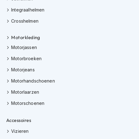
h
Integraalhelmen
i
o
Crosshelmen
n
h
e
Motorkleding
l
m
Motorjassen
e
n
Motorbroeken
Motorjeans
V
e
Motorhandschoenen
s
p
Motorlaarzen
a
h
Motorschoenen
e
l
m
Accessoires
e
n
Vizieren