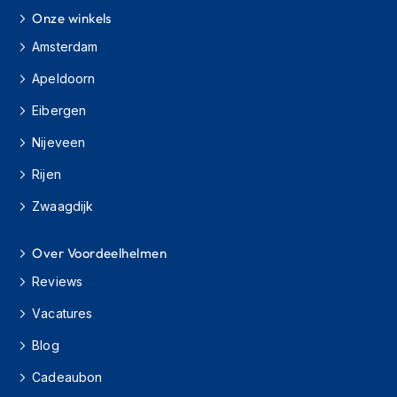
s
Onze winkels
c
o
Amsterdam
o
Apeldoorn
t
e
Eibergen
r
h
Nijeveen
e
l
Rijen
m
e
Zwaagdijk
n
K
Over Voordeelhelmen
i
Reviews
n
d
Vacatures
e
r
Blog
s
c
Cadeaubon
o