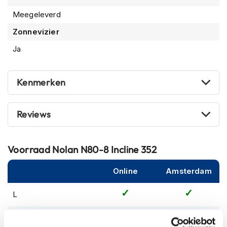
m
e
Meegeleverd
n
Zonnevizier
S
Ja
t
i
l
l
Kenmerken
e
m
o
Reviews
t
o
r
h
Voorraad
Nolan N80-8 Incline 352
e
l
Online
Amsterdam
m
e
L
n
F
M
l