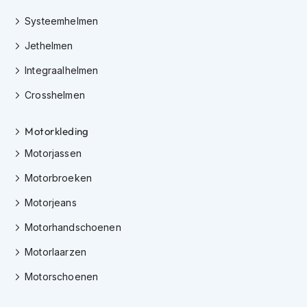
e
r
Systeemhelmen
h
e
Jethelmen
l
m
Integraalhelmen
e
n
Crosshelmen
B
Motorkleding
o
x
Motorjassen
e
r
Motorbroeken
h
e
Motorjeans
l
m
Motorhandschoenen
e
n
Motorlaarzen
Motorschoenen
F
a
s