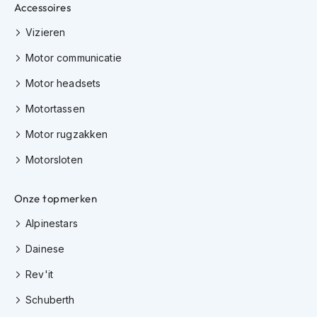
Accessoires
h
i
Vizieren
o
n
Motor communicatie
h
e
Motor headsets
l
m
Motortassen
e
n
Motor rugzakken
V
Motorsloten
e
s
Onze topmerken
p
a
Alpinestars
h
e
Dainese
l
m
Rev'it
e
n
Schuberth