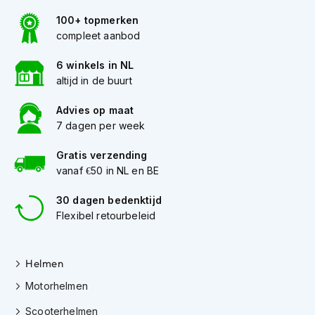
K
100+ topmerken
i
compleet aanbod
n
d
e
6 winkels in NL
r
altijd in de buurt
m
o
Advies op maat
t
7 dagen per week
o
r
Gratis verzending
h
vanaf €50 in NL en BE
e
l
m
30 dagen bedenktijd
e
Flexibel retourbeleid
n
S
Helmen
c
o
Motorhelmen
o
t
Scooterhelmen