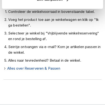
h
Zo werkt Reserveren & Passen
e
l
Controleer de winkelvoorraad in bovenstaande tabel.
m
e
Voeg het product toe aan je winkelwagen en klik op "Ik
n
ga bestellen".
D
Selecteer je winkel bij "Vrijblijvende winkelreservering"
a
en rond je bestelling af.
m
e
Seintje ontvangen via e-mail? Kom je artikelen passen in
s
de winkel.
m
o
Alles naar tevredenheid? Betaal in de winkel.
t
Alles over Reserveren & Passen
o
r
h
e
l
m
e
n