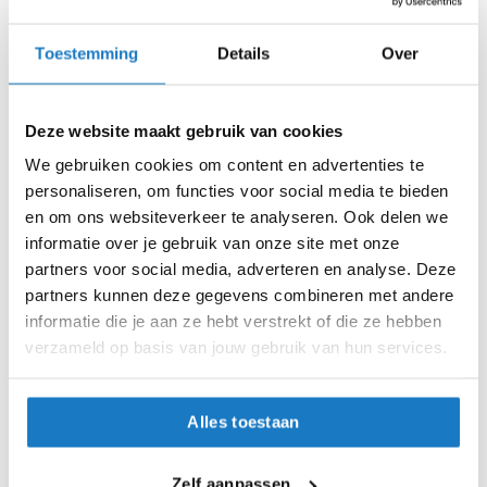
i
S
p
Toestemming
Details
Over
b
Special models are Pinlock
a
XL
prepared!
c
k
XS
Deze website maakt gebruik van cookies
h
e
We gebruiken cookies om content en advertenties te
XXL
l
personaliseren, om functies voor social media te bieden
m
en om ons websiteverkeer te analyseren. Ook delen we
e
XXS
informatie over je gebruik van onze site met onze
n
partners voor social media, adverteren en analyse. Deze
XXXL
H
partners kunnen deze gegevens combineren met andere
e
informatie die je aan ze hebt verstrekt of die ze hebben
r
Op voorraad
verzameld op basis van jouw gebruik van hun services.
e
Op voorraad bij Nolan 2-4 werkdagen
n
m
Leverbaar na deze datum
o
Alles toestaan
Levertijd onbekend, neem eventueel contact met ons op
t
o
Niet meer leverbaar
r
Zelf aanpassen