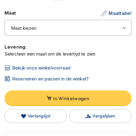
C
de
a
Maat
r
Maattabel
afbeeldingen-
b
gallerij
o
n
h
e
Levering:
l
m
Selecteer een maat om de levertijd te zien
e
n
Bekijk onze winkelvoorraad
E
Reserveren en passen in de winkel?
n
d
u
In Winkelwagen
r
o
h
Verlanglijst
Vergelijken
e
l
m
e