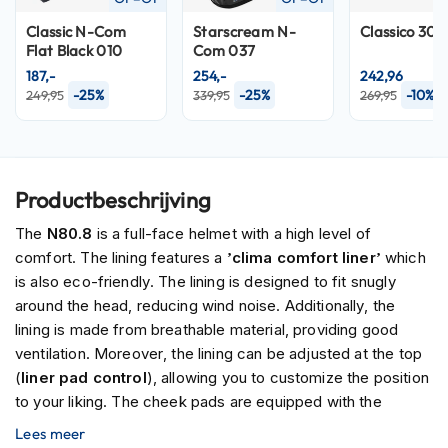
P
i
Classic N-Com
Starscream N-
Classico 302
l
Flat Black 010
Com 037
o
187,-
254,-
242,96
t
-25%
-25%
-10%
249,95
339,95
269,95
e
n
h
e
l
Productbeschrijving
m
e
The
N80.8
is a full-face helmet with a high level of
n
comfort. The lining features a
’clima comfort liner’
which
P
is also eco-friendly. The lining is designed to fit snugly
i
around the head, reducing wind noise. Additionally, the
n
lining is made from breathable material, providing good
l
o
ventilation. Moreover, the lining can be adjusted at the top
c
(
liner pad control
), allowing you to customize the position
k
to your liking. The cheek pads are equipped with the
h
e
emergency release system
, allowing them to be easily
Lees meer
l