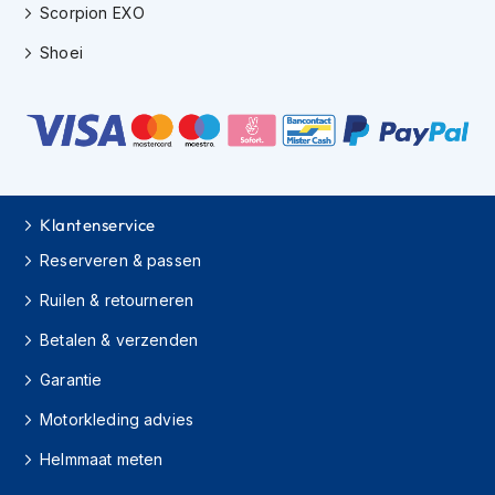
H
Scorpion EXO
e
r
Shoei
e
n
s
c
o
o
t
e
Klantenservice
r
h
Reserveren & passen
e
l
Ruilen & retourneren
m
Betalen & verzenden
e
n
Garantie
D
Motorkleding advies
a
m
Helmmaat meten
e
s