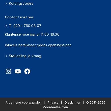
o
Kortingscodes
t
e
r
Contact met ons
h
e
T. 020 - 760 08 07
l
m
Klantenservice ma–vr 11:00–16:00
e
n
Winkels bereikbaar tijdens openingstijden
S
Stel online je vraag
y
s
t
e
e
m
h
e
l
m
Algemene voorwaarden
Privacy
Disclaimer
© 2011-2026
e
Voordeelhelmen
n