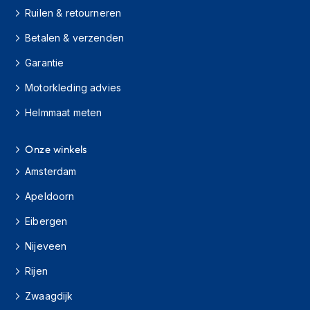
s
Ruilen & retourneren
c
o
Betalen & verzenden
o
t
Garantie
e
Motorkleding advies
r
h
Helmmaat meten
e
l
m
Onze winkels
e
n
Amsterdam
K
Apeldoorn
i
n
Eibergen
d
Nijeveen
e
r
Rijen
s
c
Zwaagdijk
o