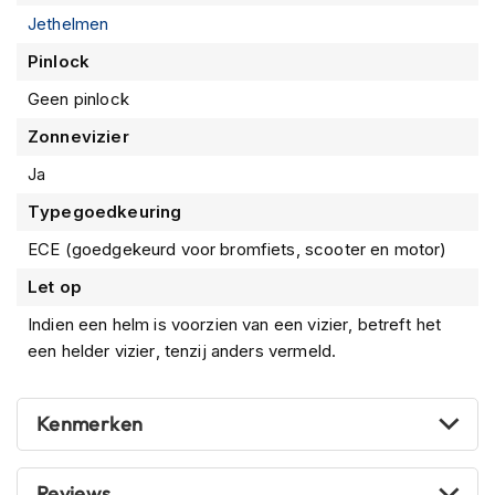
m
Jethelmen
e
n
Pinlock
S
Geen pinlock
t
i
Zonnevizier
l
Ja
l
e
Typegoedkeuring
m
o
ECE (goedgekeurd voor bromfiets, scooter en motor)
t
o
Let op
r
h
Indien een helm is voorzien van een vizier, betreft het
e
een helder vizier, tenzij anders vermeld.
l
m
e
Kenmerken
n
F
Reviews
l