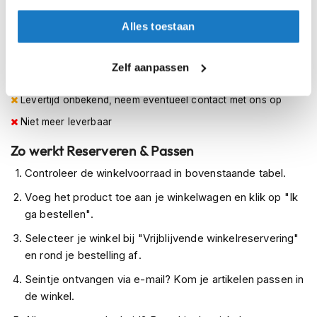
XXL (63cm)
h
e
Alles toestaan
l
Op voorraad
m
Op voorraad bij Nolan 2-4 werkdagen
e
Zelf aanpassen
n
Leverbaar na deze datum
D
Levertijd onbekend, neem eventueel contact met ons op
a
Niet meer leverbaar
m
e
Zo werkt Reserveren & Passen
s
m
Controleer de winkelvoorraad in bovenstaande tabel.
o
t
Voeg het product toe aan je winkelwagen en klik op "Ik
o
ga bestellen".
r
h
Selecteer je winkel bij "Vrijblijvende winkelreservering"
e
en rond je bestelling af.
l
m
Seintje ontvangen via e-mail? Kom je artikelen passen in
e
de winkel.
n