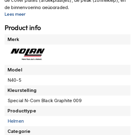
de cover plates (afdekplaatjes), de peak (zonneklep), en
m
de binnenvoering geüpgraded.
e
Lees meer
n
Aan de buitenkant van de helm kan je nog steeds rekenen
op een extra groot en lang vizier wat voor meer
Product info
R
bescherming en draagcomfort zorgt, een bedienbaar
a
Meer
c
Merk
zonnevizier en uiteraard de mogelijkheid om een Nolan N-
informatie
e
Com communicatiesysteem in te bouwen. Wij leveren
h
deze N-Com communicatiesystemen ook zelf en bouwen
e
deze op verzoek van de klant gratis in.
l
m
Model
e
n
N40-5
Kleurstelling
R
e
Special N-Com Black Graphite 009
t
r
Producttype
o
h
Helmen
e
l
Categorie