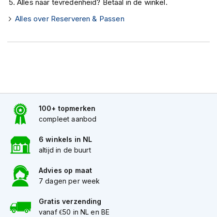
Alles naar tevredenheid? Betaal in de winkel.
K
i
Alles over Reserveren & Passen
n
d
e
r
m
o
t
o
r
100+ topmerken
h
e
compleet aanbod
l
m
6 winkels in NL
e
altijd in de buurt
n
Advies op maat
S
7 dagen per week
c
o
o
Gratis verzending
t
vanaf €50 in NL en BE