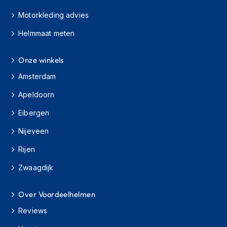
H
e
Motorkleding advies
r
e
Helmmaat meten
n
s
Onze winkels
c
o
Amsterdam
o
t
Apeldoorn
e
r
Eibergen
h
e
Nijeveen
l
m
Rijen
e
n
Zwaagdijk
D
Over Voordeelhelmen
a
m
Reviews
e
s