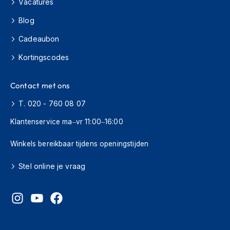
Vacatures
s
c
Blog
o
o
Cadeaubon
t
e
Kortingscodes
r
h
Contact met ons
e
l
T. 020 - 760 08 07
m
e
Klantenservice ma–vr 11:00–16:00
n
Winkels bereikbaar tijdens openingstijden
K
i
n
Stel online je vraag
d
e
r
s
c
o