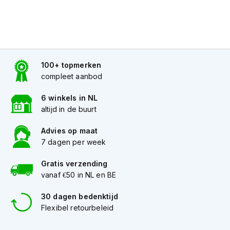
h
e
l
m
e
n
100+ topmerken
D
compleet aanbod
a
m
6 winkels in NL
e
altijd in de buurt
s
m
o
Advies op maat
t
7 dagen per week
o
r
Gratis verzending
h
vanaf €50 in NL en BE
e
l
30 dagen bedenktijd
m
Flexibel retourbeleid
e
n