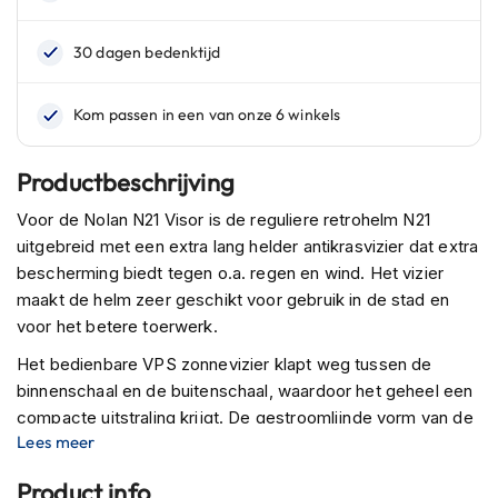
n
H
e
l
m
e
n
Productbeschrijving
m
e
Voor de Nolan N21 Visor is de reguliere retrohelm N21
t
uitgebreid met een extra lang helder antikrasvizier dat extra
z
o
bescherming biedt tegen o.a. regen en wind. Het vizier
n
maakt de helm zeer geschikt voor gebruik in de stad en
n
voor het betere toerwerk.
e
v
Het bedienbare VPS zonnevizier klapt weg tussen de
i
binnenschaal en de buitenschaal, waardoor het geheel een
z
compacte uitstraling krijgt. De gestroomlijnde vorm van de
i
e
Lees meer
buitenschaal is geinspireerd op de vintage look en de
r
verscheidenheid van kleurencombinaties geven genoeg
Product info
keus.