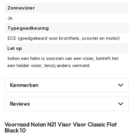
m
Zonnevizier
e
n
Ja
R
Typegoedkeuring
a
ECE (goedgekeurd voor bromfiets, scooter en motor)
c
e
Let op
h
e
Indien een helm is voorzien van een vizier, betreft het
l
een helder vizier, tenzij anders vermeld.
m
e
n
Kenmerken
R
e
t
Reviews
r
o
h
e
Voorraad
Nolan N21 Visor Visor Classic Flat
l
Black 10