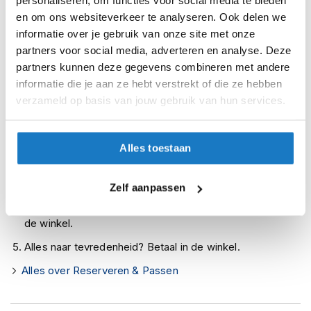
personaliseren, om functies voor social media te bieden
Leverbaar na deze datum
i
en om ons websiteverkeer te analyseren. Ook delen we
p
Levertijd onbekend, neem eventueel contact met ons op
informatie over je gebruik van onze site met onze
b
a
partners voor social media, adverteren en analyse. Deze
Niet meer leverbaar
c
partners kunnen deze gegevens combineren met andere
k
Zo werkt Reserveren & Passen
informatie die je aan ze hebt verstrekt of die ze hebben
h
verzameld op basis van jouw gebruik van hun services.
Controleer de winkelvoorraad in bovenstaande tabel.
e
l
Voeg het product toe aan je winkelwagen en klik op "Ik
m
ga bestellen".
e
Alles toestaan
n
Selecteer je winkel bij "Vrijblijvende winkelreservering"
en rond je bestelling af.
H
Zelf aanpassen
e
Seintje ontvangen via e-mail? Kom je artikelen passen in
r
e
de winkel.
n
Alles naar tevredenheid? Betaal in de winkel.
m
o
Alles over Reserveren & Passen
t
o
r