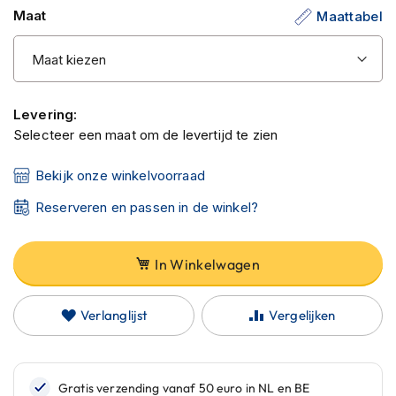
C
Maat
Maattabel
a
r
b
o
n
h
Levering:
e
Selecteer een maat om de levertijd te zien
l
m
e
Bekijk onze winkelvoorraad
n
Reserveren en passen in de winkel?
E
n
d
In Winkelwagen
u
r
o
Verlanglijst
Vergelijken
h
e
l
m
e