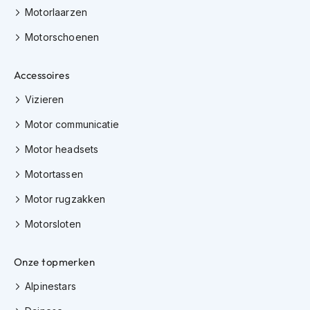
e
Motorlaarzen
r
h
Motorschoenen
e
l
m
Accessoires
e
n
Vizieren
B
Motor communicatie
o
x
Motor headsets
e
Motortassen
r
h
Motor rugzakken
e
l
Motorsloten
m
e
n
Onze topmerken
F
Alpinestars
a
s