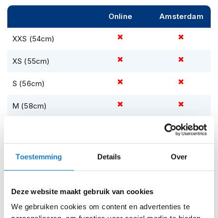
m
e
Online
Amsterdam
n
XXS (54cm)
S
t
i
XS (55cm)
l
l
S (56cm)
e
m
o
M (58cm)
t
o
L (59cm)
r
h
XL (61cm)
e
Toestemming
Details
Over
l
m
XXL (63cm)
e
n
Deze website maakt gebruik van cookies
Op voorraad
We gebruiken cookies om content en advertenties te
F
Op voorraad bij Nolan 2-4 werkdagen
l