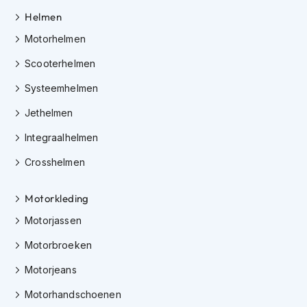
K
Helmen
i
n
Motorhelmen
d
e
Scooterhelmen
r
Systeemhelmen
m
o
Jethelmen
t
o
Integraalhelmen
r
h
Crosshelmen
e
l
m
Motorkleding
e
n
Motorjassen
Motorbroeken
S
c
Motorjeans
o
o
Motorhandschoenen
t