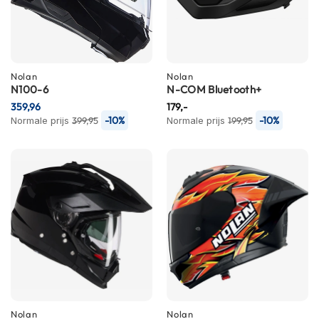
m
e
n
R
Nolan
Nolan
a
N100-6
N-COM Bluetooth+
c
e
359,96
179,-
h
-10%
-10%
Normale prijs
399,95
Normale prijs
199,95
e
l
m
e
n
R
e
t
r
o
h
e
l
Nolan
Nolan