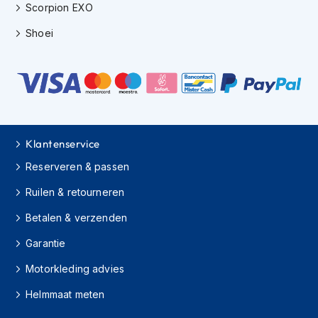
i
Scorpion EXO
e
r
Shoei
e
n
P
i
n
l
o
Klantenservice
c
k
Reserveren & passen
s
Ruilen & retourneren
T
Betalen & verzenden
e
a
Garantie
r
-
Motorkleding advies
o
f
Helmmaat meten
f
s