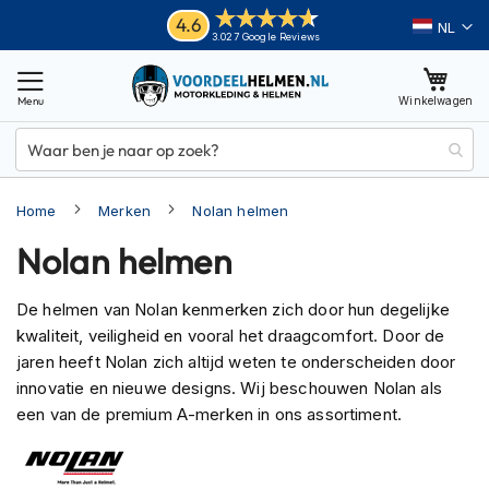
Ga
Helmen
4.6
Taal
3.027 Google Reviews
naar
M
de
o
inhoud
Winkelwagen
t
o
r
h
e
Home
Merken
Nolan helmen
l
m
Nolan helmen
e
n
De helmen van Nolan kenmerken zich door hun degelijke
A
kwaliteit, veiligheid en vooral het draagcomfort. Door de
d
v
jaren heeft Nolan zich altijd weten te onderscheiden door
e
innovatie en nieuwe designs. Wij beschouwen Nolan als
n
een van de premium A-merken in ons assortiment.
t
u
r
e