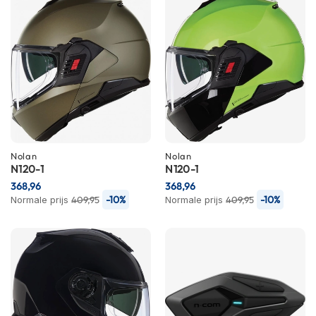
P
i
l
o
t
e
n
h
e
l
m
e
Nolan
Nolan
n
N120-1
N120-1
368,96
368,96
P
-10%
-10%
Normale prijs
409,95
Normale prijs
409,95
i
n
l
o
c
k
h
e
l