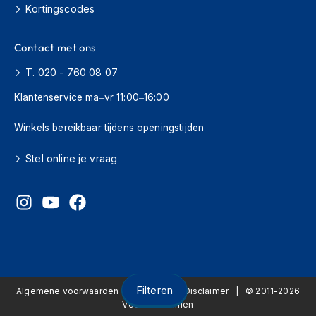
Kortingscodes
O
n
d
Contact met ons
e
r
T. 020 - 760 08 07
h
Klantenservice ma–vr 11:00–16:00
o
u
d
Winkels bereikbaar tijdens openingstijden
h
e
Stel online je vraag
l
m
H
e
l
m
h
o
u
Filteren
Algemene voorwaarden
Privacy
Disclaimer
© 2011-2026
d
Voordeelhelmen
e