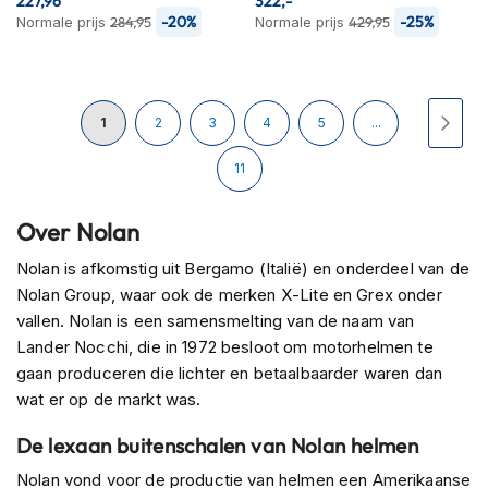
227,96
322,-
H
-20%
-25%
Normale prijs
284,95
Normale prijs
429,95
e
r
e
n
Pagina
s
U
Pagina
Pagina
Pagina
Pagina
Pagi
Volg
1
2
3
4
5
...
c
o
lees
Pagina
11
o
t
momenteel
e
Over Nolan
r
pagina
h
Nolan is afkomstig uit Bergamo (Italië) en onderdeel van de
e
Nolan Group, waar ook de merken X-Lite en Grex onder
l
m
vallen. Nolan is een samensmelting van de naam van
e
Lander Nocchi, die in 1972 besloot om motorhelmen te
n
gaan produceren die lichter en betaalbaarder waren dan
wat er op de markt was.
D
a
De lexaan buitenschalen van Nolan helmen
m
e
Nolan vond voor de productie van helmen een Amerikaanse
s