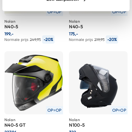
h
i
OP=OP
OP=OP
o
n
Nolan
Nolan
N40-5
N40-5
h
e
199,-
175,-
l
-20%
-20%
Normale prijs
249,95
Normale prijs
219,95
m
e
n
V
e
s
p
a
h
e
l
OP=OP
OP=OP
m
e
Nolan
Nolan
n
N40-5 GT
N100-5