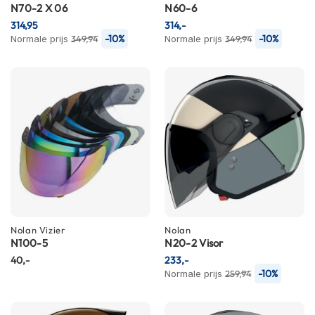
m
N70-2 X 06
N60-6
e
314,95
314,-
n
-10%
-10%
Normale prijs
349,94
Normale prijs
349,94
S
t
i
l
l
e
m
o
t
o
r
h
e
Nolan
Vizier
Nolan
l
N100-5
N20-2 Visor
m
e
40,-
233,-
n
-10%
Normale prijs
259,94
F
l