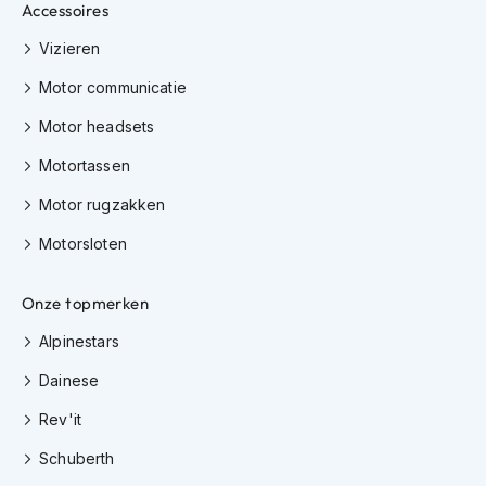
Accessoires
m
e
Vizieren
n
Motor communicatie
H
e
Motor headsets
l
m
Motortassen
a
c
Motor rugzakken
c
Motorsloten
e
s
s
Onze topmerken
o
i
Alpinestars
r
e
Dainese
s
Rev'it
V
i
Schuberth
z