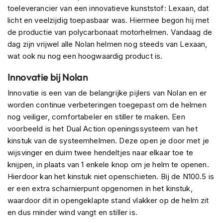
s
toeleverancier van een innovatieve kunststof: Lexaan, dat
c
licht en veelzijdig toepasbaar was. Hiermee begon hij met
o
de productie van polycarbonaat motorhelmen. Vandaag de
o
dag zijn vrijwel alle Nolan helmen nog steeds van Lexaan,
t
e
wat ook nu nog een hoogwaardig product is.
r
h
Innovatie bij Nolan
e
Innovatie is een van de belangrijke pijlers van Nolan en er
l
m
worden continue verbeteringen toegepast om de helmen
e
nog veiliger, comfortabeler en stiller te maken. Een
n
voorbeeld is het Dual Action openingssysteem van het
kinstuk van de systeemhelmen. Deze open je door met je
K
i
wijsvinger en duim twee hendeltjes naar elkaar toe te
n
knijpen, in plaats van 1 enkele knop om je helm te openen.
d
Hierdoor kan het kinstuk niet openschieten. Bij de N100.5 is
e
r
er een extra scharnierpunt opgenomen in het kinstuk,
s
waardoor dit in opengeklapte stand vlakker op de helm zit
c
en dus minder wind vangt en stiller is.
o