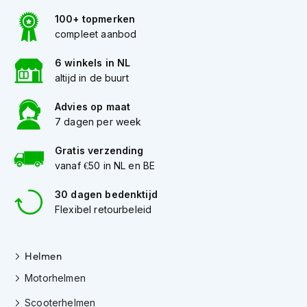
100+ topmerken
J
compleet aanbod
e
t
h
6 winkels in NL
e
altijd in de buurt
l
m
Advies op maat
e
7 dagen per week
n
Gratis verzending
I
vanaf €50 in NL en BE
n
t
e
30 dagen bedenktijd
g
Flexibel retourbeleid
r
a
a
Helmen
l
h
Motorhelmen
e
l
Scooterhelmen