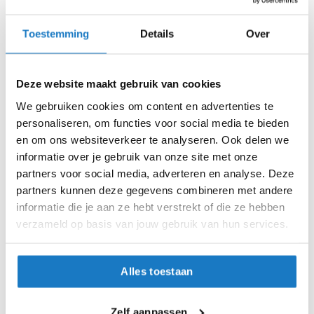
e
r
h
Toestemming
Details
Over
e
l
m
e
Deze website maakt gebruik van cookies
n
We gebruiken cookies om content en advertenties te
OP=OP
OP=OP
personaliseren, om functies voor social media te bieden
B
Nolan
Nolan
o
en om ons websiteverkeer te analyseren. Ook delen we
N21 Visor
N53
x
informatie over je gebruik van onze site met onze
159,-
159,-
e
partners voor social media, adverteren en analyse. Deze
-20%
-20%
Normale prijs
199,95
Normale prijs
199,95
r
partners kunnen deze gegevens combineren met andere
h
e
informatie die je aan ze hebt verstrekt of die ze hebben
l
verzameld op basis van jouw gebruik van hun services.
m
e
n
Alles toestaan
F
a
s
Zelf aanpassen