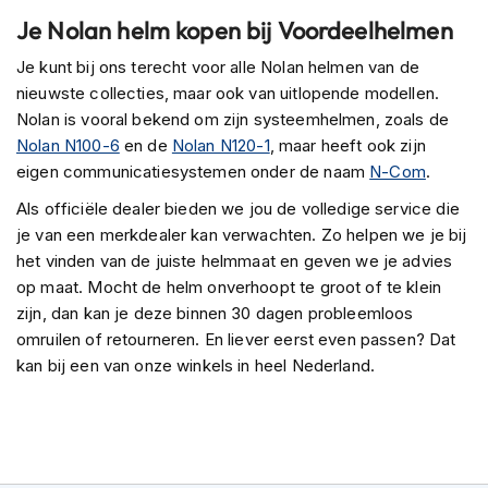
o
Je Nolan helm kopen bij Voordeelhelmen
t
e
Je kunt bij ons terecht voor alle Nolan helmen van de
r
h
nieuwste collecties, maar ook van uitlopende modellen.
e
Nolan is vooral bekend om zijn systeemhelmen, zoals de
l
Nolan N100-6
en de
Nolan N120-1
, maar heeft ook zijn
m
eigen communicatiesystemen onder de naam
e
N-Com
.
n
Als officiële dealer bieden we jou de volledige service die
S
je van een merkdealer kan verwachten. Zo helpen we je bij
y
het vinden van de juiste helmmaat en geven we je advies
s
op maat. Mocht de helm onverhoopt te groot of te klein
t
zijn, dan kan je deze binnen 30 dagen probleemloos
e
e
omruilen of retourneren. En liever eerst even passen? Dat
m
kan bij een van onze winkels in heel Nederland.
h
e
l
m
e
n