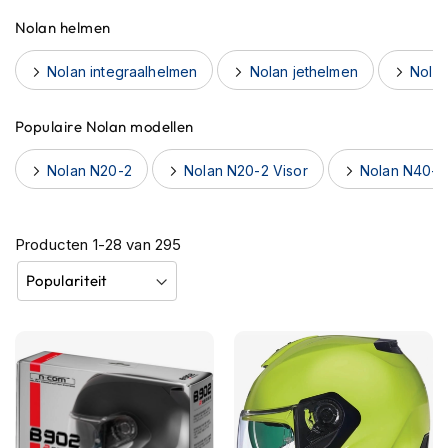
h
Nolan helmen
e
l
m
Nolan integraalhelmen
Nolan jethelmen
Nola
e
n
Populaire Nolan modellen
B
l
Nolan N20-2
Nolan N20-2 Visor
Nolan N40-5
u
e
t
o
Producten
1
-
28
van
295
o
t
h
h
e
l
m
e
n