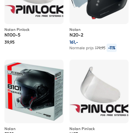
h
e
l
m
e
Nolan
n
Pinlock
Nolan
N100-5
N20-2
D
39,95
161,-
a
-11%
Normale prijs
179,95
m
e
s
m
o
t
o
r
h
e
l
m
e
n
Nolan
Nolan
Pinlock