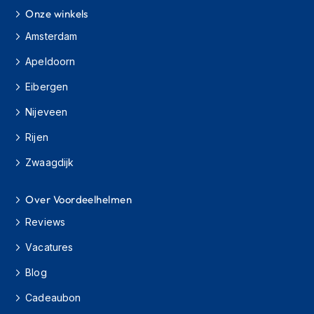
Onze winkels
C
Amsterdam
r
o
Apeldoorn
s
s
Eibergen
b
r
Nijeveen
i
l
Rijen
l
e
Zwaagdijk
n
O
Over Voordeelhelmen
o
Reviews
r
d
Vacatures
o
p
Blog
p
e
Cadeaubon
n