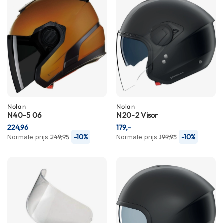
i
p
b
a
c
k
h
e
l
m
e
Nolan
Nolan
n
N40-5 06
N20-2 Visor
224,96
179,-
H
-10%
-10%
Normale prijs
249,95
Normale prijs
199,95
e
r
e
n
m
o
t
o
r