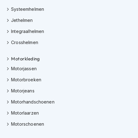
m
e
Systeemhelmen
n
Jethelmen
C
r
Integraalhelmen
o
Crosshelmen
s
s
h
Motorkleding
e
l
Motorjassen
m
e
Motorbroeken
n
Motorjeans
F
i
Motorhandschoenen
e
Motorlaarzen
t
s
Motorschoenen
h
e
l