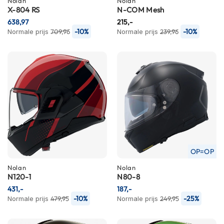
Nolan
Nolan
n
X-804 RS
N-COM Mesh
638,97
215,-
H
-10%
-10%
Normale prijs
709,96
Normale prijs
239,96
e
l
m
e
n
m
e
t
z
o
n
n
e
OP=OP
v
Nolan
Nolan
i
N120-1
N80-8
z
i
431,-
187,-
e
-10%
-25%
Normale prijs
479,95
Normale prijs
249,95
r