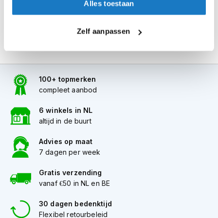
Alles toestaan
i
p
b
Zelf aanpassen
a
c
k
h
e
100+ topmerken
l
compleet aanbod
m
e
n
6 winkels in NL
altijd in de buurt
H
e
Advies op maat
r
7 dagen per week
e
n
Gratis verzending
m
vanaf €50 in NL en BE
o
t
o
30 dagen bedenktijd
r
Flexibel retourbeleid