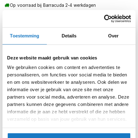
m
Op voorraad bij Barracuda 2-4 werkdagen
e
_x000D_
n
Voor extra informatie of technische ondersteuning kunt u
Leverbaar na deze datum
hier
contact met ons opnemen.
Levertijd onbekend, neem eventueel contact met ons op
S
t
Niet meer leverbaar
Toestemming
Details
Over
i
l
Zo werkt Reserveren & Passen
l
e
Controleer de winkelvoorraad in bovenstaande tabel.
Deze website maakt gebruik van cookies
m
o
Voeg het product toe aan je winkelwagen en klik op "Ik
We gebruiken cookies om content en advertenties te
t
ga bestellen".
personaliseren, om functies voor social media te bieden
o
en om ons websiteverkeer te analyseren. Ook delen we
r
Selecteer je winkel bij "Vrijblijvende winkelreservering"
informatie over je gebruik van onze site met onze
h
en rond je bestelling af.
e
partners voor social media, adverteren en analyse. Deze
l
Seintje ontvangen via e-mail? Kom je artikelen passen in
partners kunnen deze gegevens combineren met andere
m
de winkel.
informatie die je aan ze hebt verstrekt of die ze hebben
e
n
verzameld op basis van jouw gebruik van hun services.
Alles naar tevredenheid? Betaal in de winkel.
Alles over Reserveren & Passen
F
l