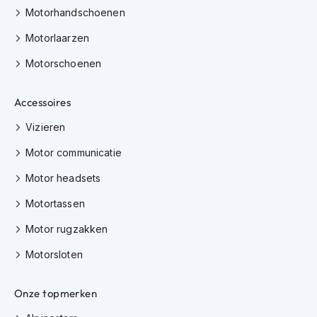
K
Motorhandschoenen
i
n
Motorlaarzen
d
Motorschoenen
e
r
m
Accessoires
o
t
Vizieren
o
r
Motor communicatie
h
e
Motor headsets
l
m
Motortassen
e
n
Motor rugzakken
S
Motorsloten
c
o
Onze topmerken
o
t