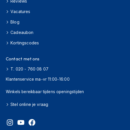
Reviews
H
e
Vacatures
r
e
Blog
n
s
Cadeaubon
c
o
Kortingscodes
o
t
e
Contact met ons
r
h
T. 020 - 760 08 07
e
l
Klantenservice ma–vr 11:00–16:00
m
e
Winkels bereikbaar tijdens openingstijden
n
Stel online je vraag
D
a
m
e
s