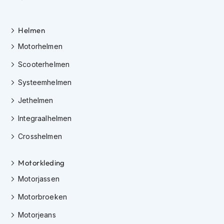
h
e
l
Helmen
m
e
Motorhelmen
n
Scooterhelmen
D
a
Systeemhelmen
m
e
Jethelmen
s
m
Integraalhelmen
o
t
Crosshelmen
o
r
Motorkleding
h
e
Motorjassen
l
m
Motorbroeken
e
n
Motorjeans