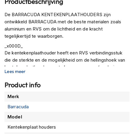
Productbeschrijving
P
i
l
De BARRACUDA KENTEKENPLAATHOUDERS zijn
o
ontwikkeld BARRACUDA met de beste materialen zoals
t
aluminium en RVS om de lichtheid en de kracht
e
n
tegelijkertijd te waarborgen.
h
_x000D_
e
l
De kentekenplaathouder heeft een RVS verbindingsstuk
m
die de sterkte en de mogelijkheid om de hellingshoek van
e
kentekenplaathouder aan te kunnen passen. (exclusieve
n
Lees meer
BARRACUDA techniek)
P
Product info
_x000D_
i
Voor elke specifieke set is er onderzoek gedaan, zodat het
n
Meer
Merk
gemonteerd kan worden middels een complete
l
informatie
o
bevestiging set aangepast voor de betreffende motorfiets.
Barracuda
c
Alle BARRACUDA KENTEKENPLAATHOUDERS zijn
k
Model
voorzien van een montage instructie en complete
h
e
Kentekenplaat houders
bevestiging set, zodat er GEEN aanpassing nodig is aan de
l