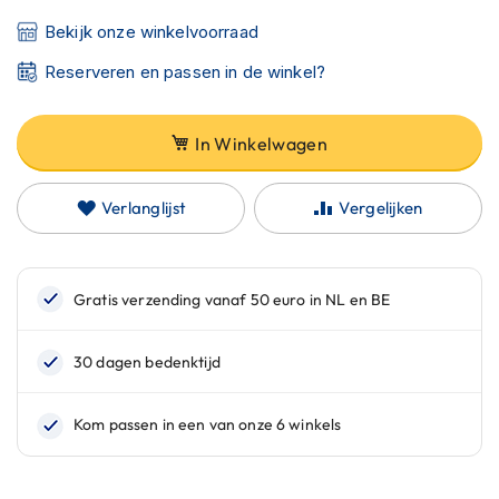
C
a
Bekijk onze winkelvoorraad
r
b
Reserveren en passen in de winkel?
o
n
h
In Winkelwagen
e
l
m
Verlanglijst
Vergelijken
e
n
E
n
d
u
r
o
h
e
l
m
e