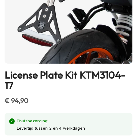
h
e
l
m
e
n
B
l
u
e
t
License Plate Kit KTM3104-
Ga
o
naar
o
17
t
het
h
begin
h
€ 94,90
van
e
l
de
m
afbeeldingen-
e
Thuisbezorging:
gallerij
n
Levertijd tussen 2 en 4 werkdagen