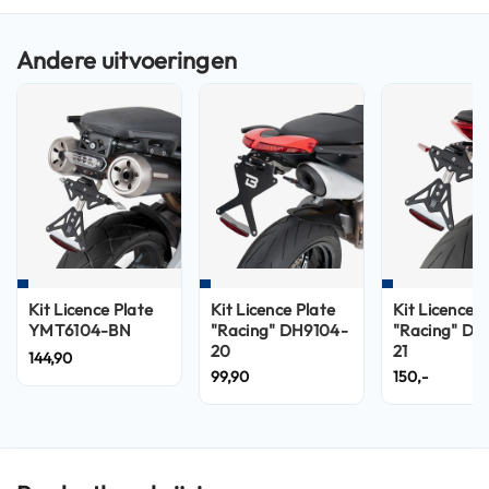
n
H
e
l
m
e
n
m
e
t
z
o
n
n
Kit Licence Plate
Kit Licence Plate
Kit Licence P
e
YMT6104-BN
"Racing" DH9104-
"Racing" DN
v
20
21
144,90
i
99,90
150,-
z
i
e
r