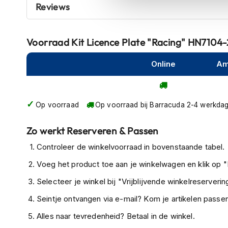
Reviews
hellingshoek van 30°.
kapstok
_x000D_
Motorkleding
Het is noodzakelijk dat u de kentekenplaathouder met d
Motorjassen
Voorraad
Kit Licence Plate "Racing" HN7104
op de 4 gaten die aan elke hoek van de X-plaat zijn aan
Heren
motorjassen
Online
Am
_x000D_
Vanwege de WETTELIJKE REGELGEVING is het noodzak
Dames
KENTEKENPLAATVERLICHTING en de REFLECTOR mee te
motorjassen
Op voorraad
Op voorraad bij Barracuda 2-4 werkda
_x000D_
Doorwaai
Op de Barracuda kentekenplaathouders is het niet mogeli
motorjassen
Zo werkt Reserveren & Passen
monteren, deze dient u ook te vervangen door aftermark
Waterdichte
Controleer de winkelvoorraad in bovenstaande tabel.
_x000D_
motorjassen
Voor extra informatie of technische ondersteuning kunt
Voeg het product toe aan je winkelwagen en klik op "I
Leren
motorjassen
Selecteer je winkel bij "Vrijblijvende winkelreservering
Textiele
Seintje ontvangen via e-mail? Kom je artikelen passen
motorjassen
Alles naar tevredenheid? Betaal in de winkel.
Gore-