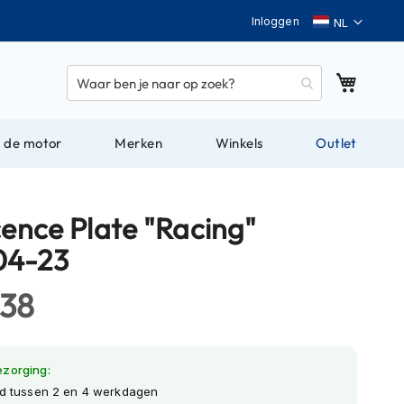
Taal
Inloggen
Winkel
 de motor
Merken
Winkels
Outlet
cence Plate "Racing"
04-23
,38
ezorging:
jd tussen 2 en 4 werkdagen