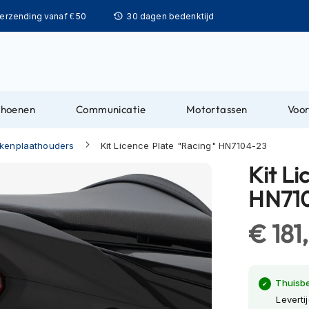
Ga
verzending vanaf € 50
30 dagen bedenktijd
naar
de
inhoud
choenen
Communicatie
Motortassen
Voor
kenplaathouders
Kit Licence Plate "Racing" HN7104-23
Kit Li
HN71
€ 181
Thuisb
Leverti