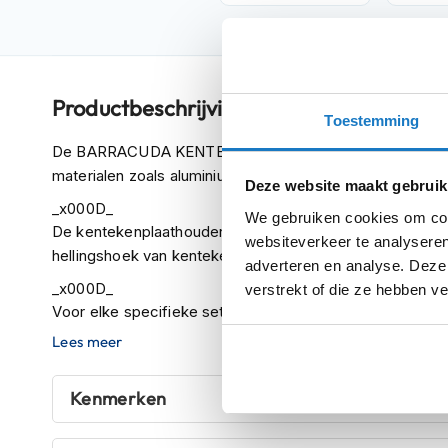
Crosshelmen
Fietshelmen
Helm
Productbeschrijving
accessoires
Toestemming
Vizieren
De BARRACUDA KENTEKENPLAATHOUDERS zijn ontwik
Pinlocks
materialen zoals aluminium en RVS om de lichtheid en de 
Deze website maakt gebruik
Tear-
_x000D_
We gebruiken cookies om cont
De kentekenplaathouder heeft een RVS verbindingsstuk 
offs
websiteverkeer te analyseren
hellingshoek van kentekenplaathouder aan te kunnen p
adverteren en analyse. Deze
Crossbrillen
_x000D_
verstrekt of die ze hebben v
Oordoppen
Voor elke specifieke set is er onderzoek gedaan, zoda
Onderhoud
complete bevestiging set aangepast voor de betreffen
Lees meer
helm
KENTEKENPLAATHOUDERS zijn voorzien van een montage
zodat er GEEN aanpassing nodig is aan de originele com
Helm
Kenmerken
houder
_x000D_
let op! Tijdens de montage dient er rekening gehouden 
&