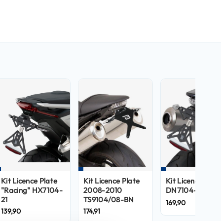
Kit Licence Plate
Kit Licence Plate
Kit Licence Plat
"Racing" HX7104-
2008-2010
DN7104-BN
21
TS9104/08-BN
169,90
139,90
174,91