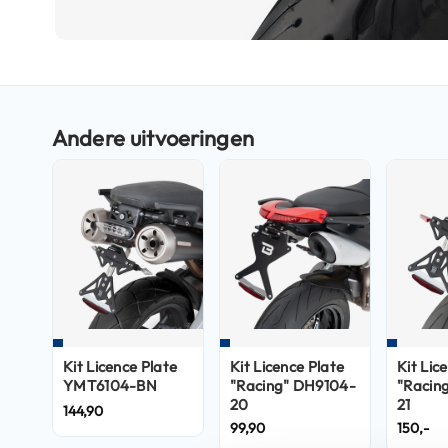
Boxer
helmen
Ga
Fashion
naar
helmen
het
Vespa
begin
helmen
van
de
Heren
afbeeldingen-
scooterhelmen
gallerij
Dames
scooterhelmen
Kinder
scooterhelmen
Kit Licence Plate
Kit Licence Plate
Kit Lic
Systeemhelmen
YMT6104-BN
"Racing" DH9104-
"Racin
Jethelmen
20
21
144,90
99,90
150,-
Integraalhelmen