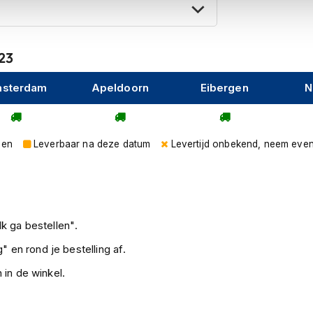
eugdelijke bevestigingsmaterialen monteert
-23
gebracht.
sterdam
Apeldoorn
Eibergen
N
elijk om ook de LED
 bestellen en te monteren.
gen
Leverbaar na deze datum
Levertijd onbekend, neem even
jk om de originele knipperlichten te
et (barracuda) knipperlichten.
 u
hier
contact met ons opnemen.
k ga bestellen".
" en rond je bestelling af.
 in de winkel.