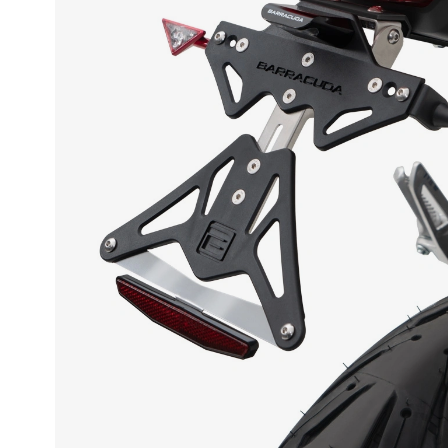
Race
helmen
Retro
helmen
Stille
motorhelmen
Flip
back
helmen
Heren
motorhelmen
Dames
motorhelmen
Kinder
motorhelmen
Scooterhelmen