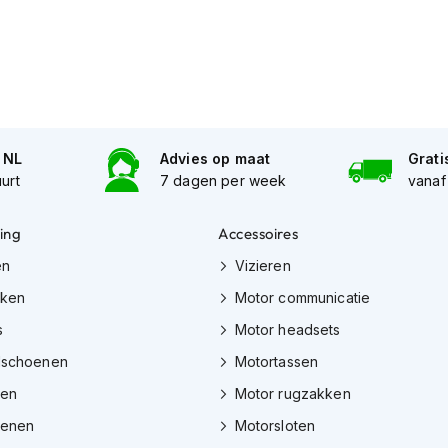
n NL
Advies op maat
Grati
uurt
7 dagen per week
vanaf
ing
Accessoires
en
Vizieren
eken
Motor communicatie
s
Motor headsets
dschoenen
Motortassen
zen
Motor rugzakken
oenen
Motorsloten