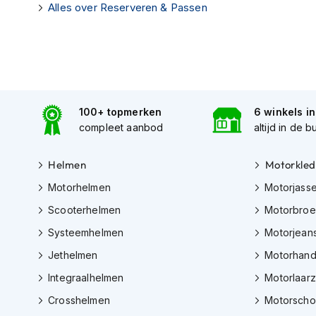
Alles over Reserveren & Passen
Tex
motorjassen
Motorbroeken
Heren
motorbroeken
100+ topmerken
6 winkels i
Dames
compleet aanbod
altijd in de b
motorbroeken
Doorwaai
Helmen
Motorkled
motorbroeken
Motorhelmen
Motorjass
Waterdichte
Scooterhelmen
Motorbro
motorbroeken
Systeemhelmen
Motorjean
Leren
motorbroeken
Jethelmen
Motorhan
Textiel
Integraalhelmen
Motorlaar
motorbroeken
Crosshelmen
Motorsch