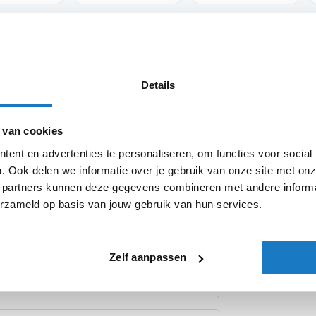
Product i
Details
Meer
Merk
keld BARRACUDA met de beste
informatie
kracht tegelijkertijd te waarborgen.
Model
 van cookies
ent en advertenties te personaliseren, om functies voor social
Categorie
die de sterkte en de mogelijkheid om de
. Ook delen we informatie over je gebruik van onze site met onz
assen. (exclusieve BARRACUDA techniek)
Producttype
 partners kunnen deze gegevens combineren met andere informat
erzameld op basis van jouw gebruik van hun services.
t het gemonteerd kan worden middels een
de motorfiets. Alle BARRACUDA
 instructie en complete bevestiging set,
Zelf aanpassen
ponenten van de motorfiets.
te worden met een maximale wettelijk