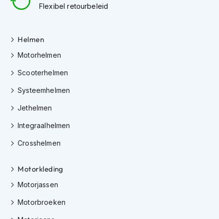
h
Flexibel retourbeleid
e
l
m
Helmen
e
n
Motorhelmen
D
Scooterhelmen
a
m
Systeemhelmen
e
s
Jethelmen
m
o
Integraalhelmen
t
o
Crosshelmen
r
h
Motorkleding
e
l
Motorjassen
m
e
Motorbroeken
n