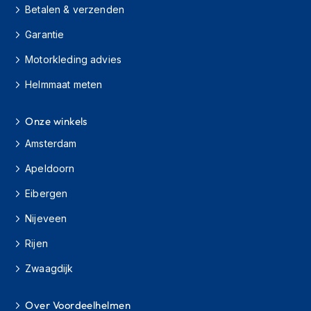
Betalen & verzenden
h
i
Garantie
o
n
Motorkleding advies
h
e
Helmmaat meten
l
m
e
Onze winkels
n
Amsterdam
V
Apeldoorn
e
s
Eibergen
p
a
Nijeveen
h
e
Rijen
l
m
Zwaagdijk
e
n
Over Voordeelhelmen