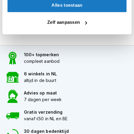
i
Alles toestaan
p
b
a
Zelf aanpassen
c
k
h
e
l
100+ topmerken
m
compleet aanbod
e
n
6 winkels in NL
H
altijd in de buurt
e
r
Advies op maat
e
7 dagen per week
n
m
Gratis verzending
o
t
vanaf €50 in NL en BE
o
r
30 dagen bedenktijd