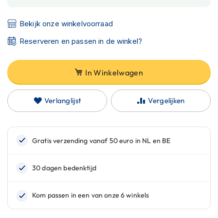
C
a
r
Bekijk onze winkelvoorraad
b
o
Reserveren en passen in de winkel?
n
h
e
In Winkelwagen
l
m
e
Verlanglijst
Vergelijken
n
E
n
d
u
r
o
h
e
l
m
e