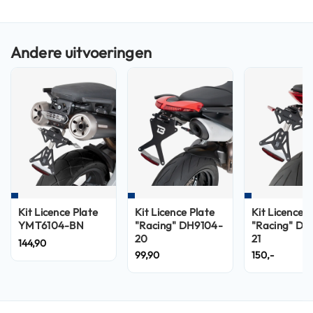
n
H
e
l
m
e
n
m
e
t
z
o
n
n
e
Kit Licence Plate
Kit Licence Plate
Kit Licence P
v
YMT6104-BN
"Racing" DH9104-
"Racing" DN
i
20
21
144,90
z
99,90
150,-
i
e
r