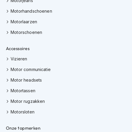
Motorjeans
K
i
Motorhandschoenen
n
d
Motorlaarzen
e
Motorschoenen
r
m
o
Accessoires
t
o
Vizieren
r
h
Motor communicatie
e
l
Motor headsets
m
e
Motortassen
n
Motor rugzakken
S
c
Motorsloten
o
o
Onze topmerken
t