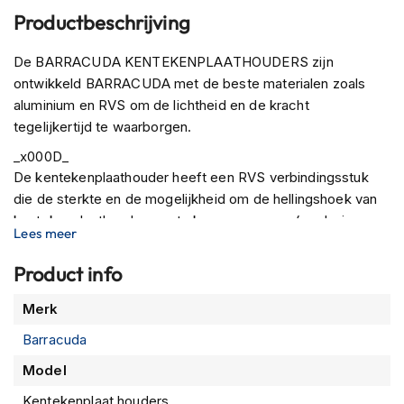
P
Productbeschrijving
i
l
o
De BARRACUDA KENTEKENPLAATHOUDERS zijn
t
ontwikkeld BARRACUDA met de beste materialen zoals
e
aluminium en RVS om de lichtheid en de kracht
n
h
tegelijkertijd te waarborgen.
e
_x000D_
l
m
De kentekenplaathouder heeft een RVS verbindingsstuk
e
die de sterkte en de mogelijkheid om de hellingshoek van
n
kentekenplaathouder aan te kunnen passen. (exclusieve
Lees meer
BARRACUDA techniek)
P
i
Product info
_x000D_
n
Voor elke specifieke set is er onderzoek gedaan, zodat het
l
Meer
Merk
o
gemonteerd kan worden middels een complete
informatie
c
bevestiging set aangepast voor de betreffende motorfiets.
Barracuda
k
Alle BARRACUDA KENTEKENPLAATHOUDERS zijn
h
Model
voorzien van een montage instructie en complete
e
l
Kentekenplaat houders
bevestiging set, zodat er GEEN aanpassing nodig is aan de