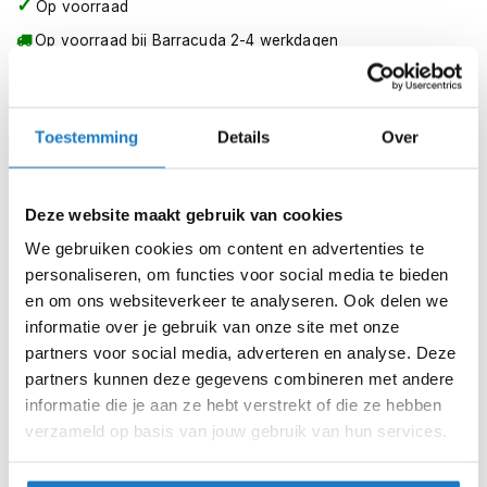
m
Op voorraad
knipperlichten.
e
Op voorraad bij Barracuda 2-4 werkdagen
n
_x000D_
Voor extra informatie of technische ondersteuning kunt u
Leverbaar na deze datum
S
hier
contact met ons opnemen.
Levertijd onbekend, neem eventueel contact met ons op
t
i
Toestemming
Details
Over
Niet meer leverbaar
l
l
Zo werkt Reserveren & Passen
e
m
Deze website maakt gebruik van cookies
Controleer de winkelvoorraad in bovenstaande tabel.
o
We gebruiken cookies om content en advertenties te
t
Voeg het product toe aan je winkelwagen en klik op "Ik
personaliseren, om functies voor social media te bieden
o
ga bestellen".
r
en om ons websiteverkeer te analyseren. Ook delen we
h
Selecteer je winkel bij "Vrijblijvende winkelreservering"
informatie over je gebruik van onze site met onze
e
en rond je bestelling af.
partners voor social media, adverteren en analyse. Deze
l
m
partners kunnen deze gegevens combineren met andere
Seintje ontvangen via e-mail? Kom je artikelen passen in
e
informatie die je aan ze hebt verstrekt of die ze hebben
de winkel.
n
verzameld op basis van jouw gebruik van hun services.
Alles naar tevredenheid? Betaal in de winkel.
F
l
Alles over Reserveren & Passen