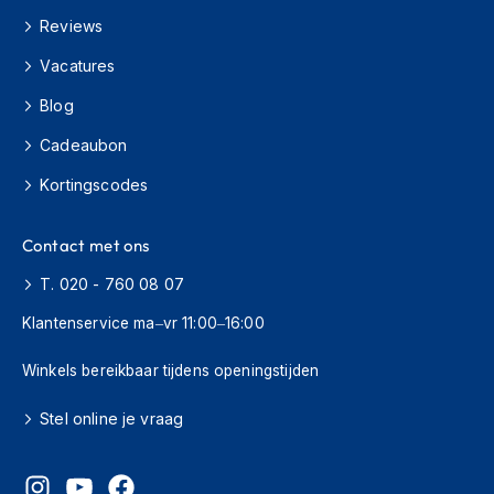
H
Reviews
e
r
Vacatures
e
n
Blog
s
c
Cadeaubon
o
o
Kortingscodes
t
e
r
Contact met ons
h
e
T. 020 - 760 08 07
l
m
Klantenservice ma–vr 11:00–16:00
e
n
Winkels bereikbaar tijdens openingstijden
D
Stel online je vraag
a
m
e
s