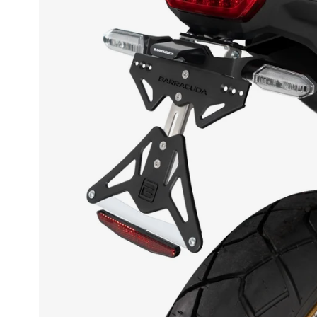
Race
helmen
Retro
helmen
Stille
motorhelmen
Flip
back
helmen
Heren
motorhelmen
Dames
motorhelmen
Kinder
motorhelmen
Scooterhelmen