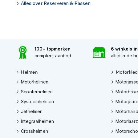
Alles over Reserveren & Passen
Tex
motorjassen
Motorbroeken
Heren
motorbroeken
100+ topmerken
6 winkels i
Dames
compleet aanbod
altijd in de b
motorbroeken
Doorwaai
Helmen
Motorkled
motorbroeken
Motorhelmen
Motorjass
Waterdichte
Scooterhelmen
Motorbro
motorbroeken
Systeemhelmen
Motorjean
Leren
motorbroeken
Jethelmen
Motorhan
Textiel
Integraalhelmen
Motorlaar
motorbroeken
Crosshelmen
Motorsch