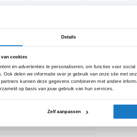
Product i
Details
Meer
keld BARRACUDA met de beste
Merk
informatie
racht tegelijkertijd te
Model
 van cookies
eeft een RVS verbindingsstuk die de
tekenplaathouder aan te kunnen passen.
ent en advertenties te personaliseren, om functies voor social
Categorie
 elke specifieke set is er onderzoek
. Ook delen we informatie over je gebruik van onze site met onz
complete bevestiging set aangepast voor
Producttype
 partners kunnen deze gegevens combineren met andere informat
NPLAATHOUDERS zijn voorzien van een
erzameld op basis van jouw gebruik van hun services.
r GEEN aanpassing nodig is aan de originele
 Tijdens de montage dient er rekening
gshoek van 30°._x000D_ _x000D_ Het is
Zelf aanpassen
ijke bevestigingsmaterialen monteert op de
racht._x000D_ _x000D_ Vanwege de
ook de LED KENTEKENPLAATVERLICHTING