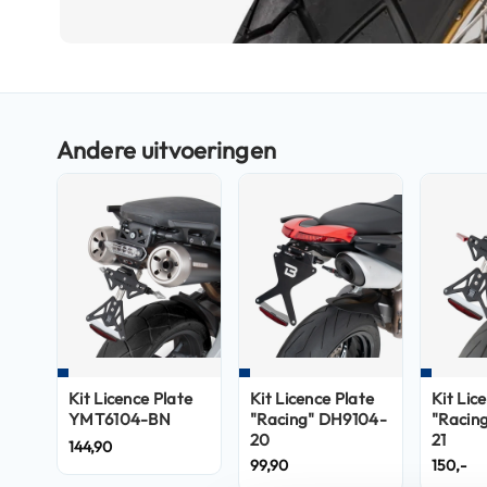
Boxer
helmen
Ga
Fashion
naar
helmen
het
Vespa
begin
helmen
van
de
Heren
afbeeldingen-
scooterhelmen
gallerij
Dames
scooterhelmen
Kinder
scooterhelmen
Kit Licence Plate
Kit Licence Plate
Kit Lic
Systeemhelmen
YMT6104-BN
"Racing" DH9104-
"Racin
Jethelmen
20
21
144,90
99,90
150,-
Integraalhelmen