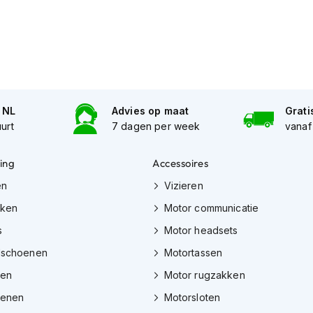
n NL
Advies op maat
Grati
uurt
7 dagen per week
vanaf
ing
Accessoires
en
Vizieren
eken
Motor communicatie
s
Motor headsets
dschoenen
Motortassen
zen
Motor rugzakken
oenen
Motorsloten