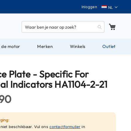
Taal
Inloggen
Winkel
 de motor
Merken
Winkels
Outlet
e Plate - Specific For
nal Indicators HA1104-2-21
,90
ging:
niet beschikbaar. Vul ons
contactformulier
in