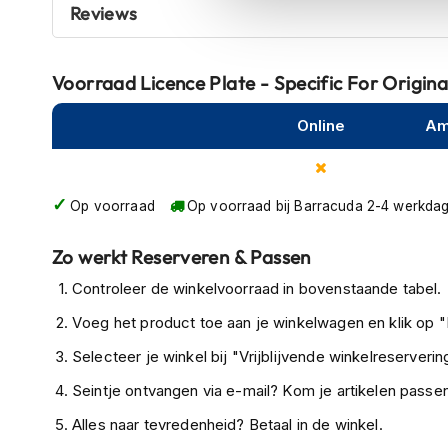
en de REFLECTOR mee te bestellen en te monteren._x00
Reviews
kapstok
technische ondersteuning kunt u hier contact met ons o
Motorkleding
plate there is a STELL INOX junction to get the licence p
Motorjassen
movement (exclusive BARRACUDA's technique)_x000D_ Ea
Voorraad
Licence Plate - Specific For Origin
Heren
motorbike giving a complete mounting kit with all ne
motorjassen
Online
Am
PLATE KIT are related with mounting instruction and fix
to the original parts._x000D_ During the installation it is 
Dames
plate to the limit of 30° established by law and then fix
motorjassen
GENERAL ASSEMBLY rules it necessary to buy also L
Op voorraad
Op voorraad bij Barracuda 2-4 werkda
Doorwaai
motorjassen
Zo werkt Reserveren & Passen
Waterdichte
Controleer de winkelvoorraad in bovenstaande tabel.
motorjassen
Voeg het product toe aan je winkelwagen en klik op "I
Leren
motorjassen
Selecteer je winkel bij "Vrijblijvende winkelreservering
Textiele
Seintje ontvangen via e-mail? Kom je artikelen passen
motorjassen
Alles naar tevredenheid? Betaal in de winkel.
Gore-