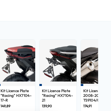
Kit Licence Plate
Kit Licence Plate
Kit Licence Plat
"Racing" HX7104-
"Racing" HX7104-
2008-2010
17-R
21
TS9104/08-BN
149,89
139,90
174,91