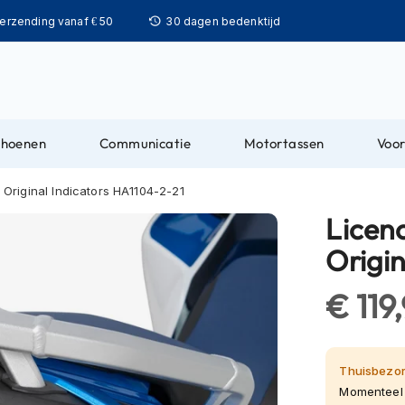
Ga
verzending vanaf € 50
30 dagen bedenktijd
naar
de
inhoud
choenen
Communicatie
Motortassen
Voor
 Original Indicators HA1104-2-21
Licenc
Origi
€ 119
Thuisbezor
Momenteel 