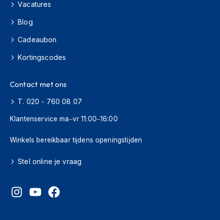
H
Vacatures
e
r
Blog
e
Cadeaubon
n
s
Kortingscodes
c
o
o
Contact met ons
t
e
T. 020 - 760 08 07
r
h
Klantenservice ma–vr 11:00–16:00
e
l
Winkels bereikbaar tijdens openingstijden
m
e
n
Stel online je vraag
D
a
m
e
s