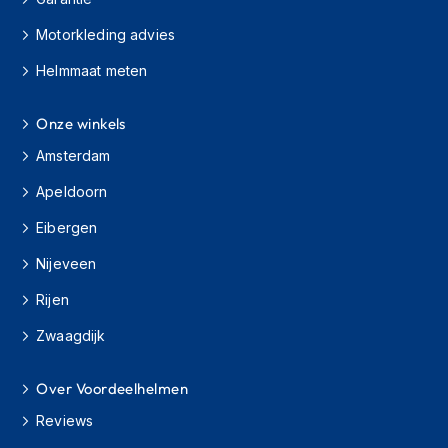
h
i
Motorkleding advies
o
Helmmaat meten
n
h
e
Onze winkels
l
m
Amsterdam
e
n
Apeldoorn
V
Eibergen
e
s
Nijeveen
p
Rijen
a
h
Zwaagdijk
e
l
m
Over Voordeelhelmen
e
n
Reviews