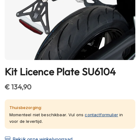
h
e
l
m
e
n
B
l
u
e
Kit Licence Plate SU6104
Ga
t
o
naar
o
het
€ 134,90
t
begin
h
van
h
e
de
Thuisbezorging:
l
afbeeldingen-
Momenteel niet beschikbaar. Vul ons
contactformulier
in
m
voor de levertijd.
gallerij
e
n
Bekijk onze winkelvoorraad