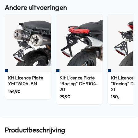
n
H
e
l
m
e
n
m
e
t
z
o
Kit Licence Plate
Kit Licence Plate
Kit Licence P
n
YMT6104-BN
"Racing" DH9104-
"Racing" DN
n
20
21
144,90
e
99,90
150,-
v
i
z
i
e
r
Productbeschrijving