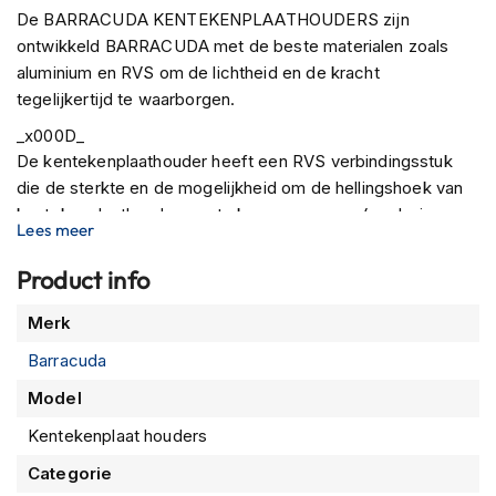
P
De BARRACUDA KENTEKENPLAATHOUDERS zijn
i
ontwikkeld BARRACUDA met de beste materialen zoals
l
o
aluminium en RVS om de lichtheid en de kracht
t
tegelijkertijd te waarborgen.
e
n
_x000D_
h
De kentekenplaathouder heeft een RVS verbindingsstuk
e
die de sterkte en de mogelijkheid om de hellingshoek van
l
kentekenplaathouder aan te kunnen passen. (exclusieve
m
Lees meer
e
BARRACUDA techniek)
n
Product info
_x000D_
P
Voor elke specifieke set is er onderzoek gedaan, zodat het
Meer
i
Merk
gemonteerd kan worden middels een complete
informatie
n
bevestiging set aangepast voor de betreffende motorfiets.
Barracuda
l
Alle BARRACUDA KENTEKENPLAATHOUDERS zijn
o
Model
c
voorzien van een montage instructie en complete
k
Kentekenplaat houders
bevestiging set, zodat er GEEN aanpassing nodig is aan de
h
originele componenten van de motorfiets.
e
Categorie
l