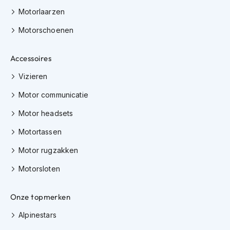
K
Motorlaarzen
i
n
Motorschoenen
d
e
r
Accessoires
m
o
Vizieren
t
Motor communicatie
o
r
Motor headsets
h
e
Motortassen
l
m
Motor rugzakken
e
n
Motorsloten
S
c
Onze topmerken
o
o
Alpinestars
t