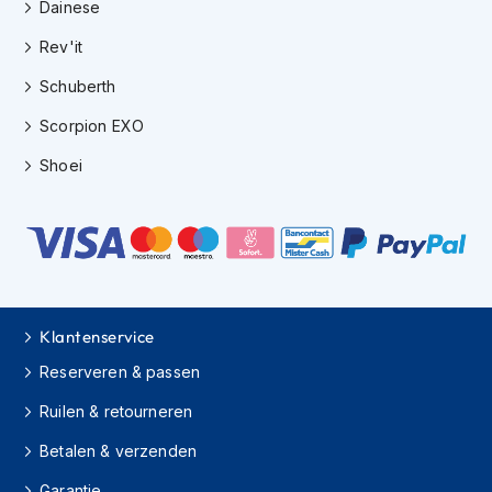
e
Dainese
r
Rev'it
h
e
Schuberth
l
m
Scorpion EXO
e
n
Shoei
B
o
x
e
r
h
e
Klantenservice
l
m
Reserveren & passen
e
n
Ruilen & retourneren
F
Betalen & verzenden
a
s
Garantie