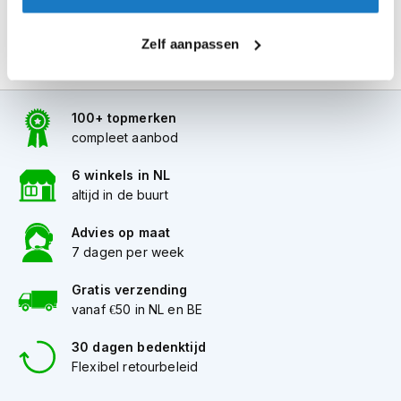
i
p
Zelf aanpassen
b
a
c
k
h
100+ topmerken
e
compleet aanbod
l
m
6 winkels in NL
e
altijd in de buurt
n
Advies op maat
H
7 dagen per week
e
r
e
Gratis verzending
n
vanaf €50 in NL en BE
m
o
30 dagen bedenktijd
t
Flexibel retourbeleid
o
r