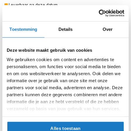
m
Voor extra informatie of technische ondersteuning kunt u
Leverbaar na deze datum
e
hier
contact met ons opnemen.
n
Levertijd onbekend, neem eventueel contact met ons op
Niet meer leverbaar
S
Toestemming
Details
Over
t
Zo werkt Reserveren & Passen
i
l
Controleer de winkelvoorraad in bovenstaande tabel.
l
Deze website maakt gebruik van cookies
e
Voeg het product toe aan je winkelwagen en klik op "Ik
m
We gebruiken cookies om content en advertenties te
ga bestellen".
o
personaliseren, om functies voor social media te bieden
t
Selecteer je winkel bij "Vrijblijvende winkelreservering"
en om ons websiteverkeer te analyseren. Ook delen we
o
en rond je bestelling af.
r
informatie over je gebruik van onze site met onze
h
partners voor social media, adverteren en analyse. Deze
Seintje ontvangen via e-mail? Kom je artikelen passen in
e
partners kunnen deze gegevens combineren met andere
de winkel.
l
informatie die je aan ze hebt verstrekt of die ze hebben
m
Alles naar tevredenheid? Betaal in de winkel.
e
verzameld op basis van jouw gebruik van hun services.
n
Alles over Reserveren & Passen
F
Alles toestaan
l