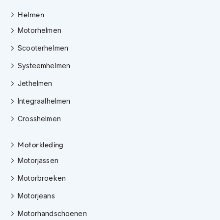
h
e
Helmen
l
Motorhelmen
m
e
Scooterhelmen
n
Systeemhelmen
D
a
Jethelmen
m
e
Integraalhelmen
s
m
Crosshelmen
o
t
o
Motorkleding
r
Motorjassen
h
e
Motorbroeken
l
m
Motorjeans
e
n
Motorhandschoenen