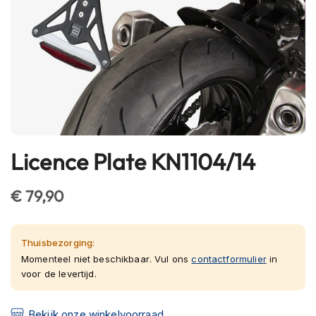
h
e
l
m
e
n
B
l
u
e
Licence Plate KN1104/14
Ga
t
o
naar
o
het
€ 79,90
t
begin
h
van
h
e
de
Thuisbezorging:
l
afbeeldingen-
Momenteel niet beschikbaar. Vul ons
contactformulier
in
m
voor de levertijd.
gallerij
e
n
Bekijk onze winkelvoorraad