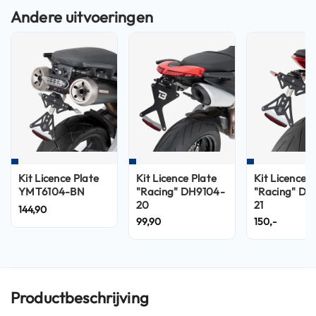
n
H
e
l
m
e
n
m
e
t
z
o
Kit Licence Plate
Kit Licence Plate
Kit Licence P
n
YMT6104-BN
"Racing" DH9104-
"Racing" DN
n
20
21
144,90
e
99,90
150,-
v
i
z
i
e
r
Productbeschrijving