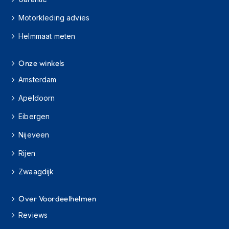
h
i
Motorkleding advies
o
Helmmaat meten
n
h
e
Onze winkels
l
m
Amsterdam
e
n
Apeldoorn
V
Eibergen
e
s
Nijeveen
p
Rijen
a
h
Zwaagdijk
e
l
m
Over Voordeelhelmen
e
n
Reviews