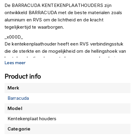
P
De BARRACUDA KENTEKENPLAATHOUDERS zijn
i
ontwikkeld BARRACUDA met de beste materialen zoals
l
o
aluminium en RVS om de lichtheid en de kracht
t
tegelijkertijd te waarborgen.
e
n
_x000D_
h
De kentekenplaathouder heeft een RVS verbindingsstuk
e
die de sterkte en de mogelijkheid om de hellingshoek van
l
kentekenplaathouder aan te kunnen passen. (exclusieve
m
Lees meer
e
BARRACUDA techniek)
n
Product info
_x000D_
P
Voor elke specifieke set is er onderzoek gedaan, zodat het
Meer
i
Merk
gemonteerd kan worden middels een complete
informatie
n
bevestiging set aangepast voor de betreffende motorfiets.
Barracuda
l
Alle BARRACUDA KENTEKENPLAATHOUDERS zijn
o
Model
c
voorzien van een montage instructie en complete
k
Kentekenplaat houders
bevestiging set, zodat er GEEN aanpassing nodig is aan de
h
originele componenten van de motorfiets.
e
Categorie
l