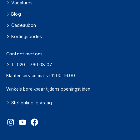
H
Vacatures
e
r
Blog
e
Cadeaubon
n
s
Kortingscodes
c
o
o
Contact met ons
t
e
T. 020 - 760 08 07
r
h
Klantenservice ma–vr 11:00–16:00
e
l
Winkels bereikbaar tijdens openingstijden
m
e
n
Stel online je vraag
D
a
m
e
s