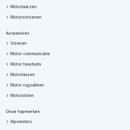
K
Motorlaarzen
i
n
Motorschoenen
d
e
r
Accessoires
m
o
Vizieren
t
Motor communicatie
o
r
Motor headsets
h
e
Motortassen
l
m
Motor rugzakken
e
n
Motorsloten
S
c
Onze topmerken
o
o
Alpinestars
t