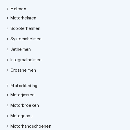
h
e
Helmen
l
Motorhelmen
m
e
Scooterhelmen
n
Systeemhelmen
D
a
Jethelmen
m
e
Integraalhelmen
s
m
Crosshelmen
o
t
o
Motorkleding
r
Motorjassen
h
e
Motorbroeken
l
m
Motorjeans
e
n
Motorhandschoenen