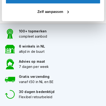
i
p
Zelf aanpassen
b
a
c
k
h
100+ topmerken
e
compleet aanbod
l
m
6 winkels in NL
e
altijd in de buurt
n
Advies op maat
H
7 dagen per week
e
r
e
Gratis verzending
n
vanaf €50 in NL en BE
m
o
30 dagen bedenktijd
t
Flexibel retourbeleid
o
r