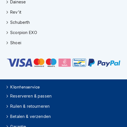
e
Dainese
r
Rev'it
h
e
Schuberth
l
m
Scorpion EXO
e
n
Shoei
B
o
x
e
r
h
e
Klantenservice
l
m
Reserveren & passen
e
n
Ruilen & retourneren
F
Betalen & verzenden
a
s
Garantie