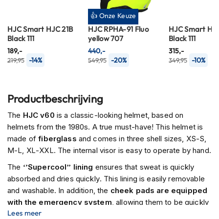
n
👍 Onze Keuze
H
HJC Smart HJC 21B
HJC RPHA-91 Fluo
HJC Smart HJ
e
Black 111
yellow 707
Black 111
l
189,-
440,-
315,-
m
-14%
-20%
-10%
219,95
549,95
349,95
e
n
m
e
Productbeschrijving
t
z
The
HJC v60
is a classic-looking helmet, based on
o
helmets from the 1980s. A true must-have! This helmet is
n
n
made of
fiberglass
and comes in three shell sizes, XS-S,
e
M-L, XL-XXL. The internal visor is easy to operate by hand.
v
i
The
‘’Supercool’’ lining
ensures that sweat is quickly
z
absorbed and dries quickly. This lining is easily removable
i
and washable. In addition, the
cheek pads are equipped
e
with the emergency system
, allowing them to be quickly
r
Lees meer
removed in case of emergency.