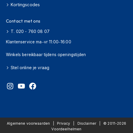
s
Kortingscodes
c
o
Contact met ons
o
t
T. 020 - 760 08 07
e
r
Klantenservice ma–vr 11:00–16:00
h
e
Winkels bereikbaar tijdens openingstijden
l
m
e
Stel online je vraag
n
K
i
n
d
e
r
s
c
Algemene voorwaarden
Privacy
Disclaimer
© 2011-2026
o
Voordeelhelmen