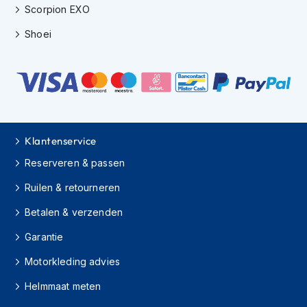
Scorpion EXO
h
i
Shoei
o
n
h
e
l
m
e
n
Klantenservice
V
Reserveren & passen
e
s
Ruilen & retourneren
p
a
Betalen & verzenden
h
e
Garantie
l
m
Motorkleding advies
e
n
Helmmaat meten