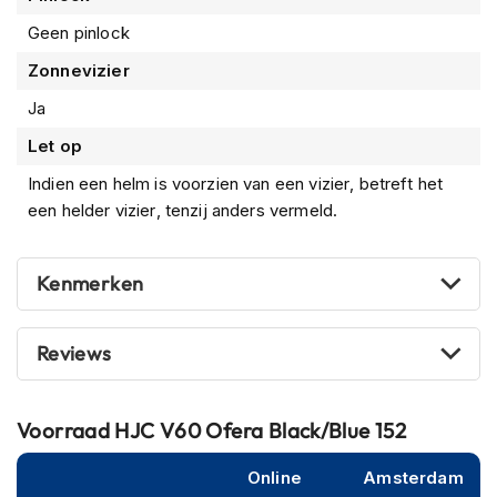
m
Geen pinlock
e
n
Zonnevizier
R
Ja
a
c
Let op
e
Indien een helm is voorzien van een vizier, betreft het
h
e
een helder vizier, tenzij anders vermeld.
l
m
e
Kenmerken
n
R
Reviews
e
t
r
o
Voorraad
HJC V60 Ofera Black/Blue 152
h
e
Online
Amsterdam
l