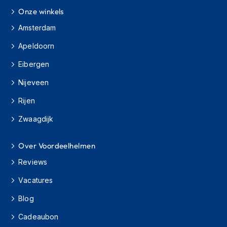
H
Onze winkels
e
r
Amsterdam
e
n
Apeldoorn
s
c
Eibergen
o
o
Nijeveen
t
e
Rijen
r
h
Zwaagdijk
e
l
Over Voordeelhelmen
m
e
Reviews
n
Vacatures
D
a
Blog
m
e
Cadeaubon
s