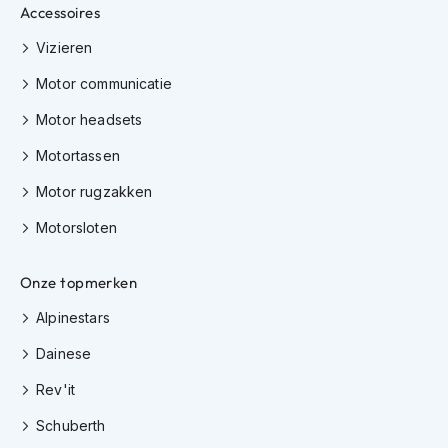
e
Accessoires
r
h
Vizieren
e
l
Motor communicatie
m
e
Motor headsets
n
Motortassen
B
Motor rugzakken
o
x
Motorsloten
e
r
h
Onze topmerken
e
l
Alpinestars
m
e
Dainese
n
Rev'it
F
a
Schuberth
s