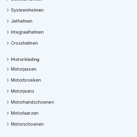
K
Systeemhelmen
i
n
Jethelmen
d
e
Integraalhelmen
r
m
Crosshelmen
o
t
o
Motorkleding
r
h
Motorjassen
e
Motorbroeken
l
m
Motorjeans
e
n
Motorhandschoenen
S
Motorlaarzen
c
o
Motorschoenen
o
t