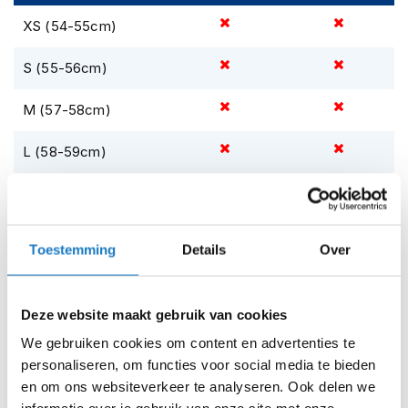
m
e
XS (54-55cm)
n
S (55-56cm)
S
t
i
M (57-58cm)
l
l
L (58-59cm)
e
m
XL (60-61cm)
o
t
o
XXL (62-63cm)
r
Toestemming
Details
Over
h
Op voorraad
e
l
Op voorraad bij HJC 2-4 werkdagen
Deze website maakt gebruik van cookies
m
Leverbaar na deze datum
e
We gebruiken cookies om content en advertenties te
n
Levertijd onbekend, neem eventueel contact met ons op
personaliseren, om functies voor social media te bieden
en om ons websiteverkeer te analyseren. Ook delen we
F
Niet meer leverbaar
l