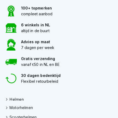
h
e
100+ topmerken
l
compleet aanbod
m
e
6 winkels in NL
n
altijd in de buurt
D
a
Advies op maat
m
7 dagen per week
e
s
Gratis verzending
m
vanaf €50 in NL en BE
o
t
30 dagen bedenktijd
o
Flexibel retourbeleid
r
h
e
l
Helmen
m
e
Motorhelmen
n
Scooterhelmen