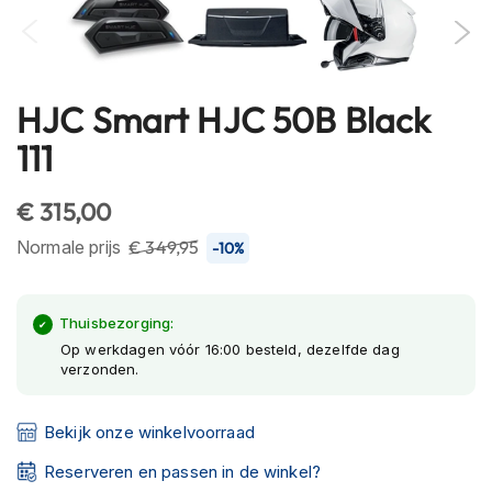
h
e
l
m
e
HJC Smart HJC 50B Black
Ga
n
naar
111
B
het
l
begin
u
€ 315,00
van
e
de
t
Normale prijs
€ 349,95
-10%
o
afbeeldingen-
o
gallerij
t
Thuisbezorging:
h
h
Op werkdagen vóór 16:00 besteld, dezelfde dag
verzonden.
e
l
m
Bekijk onze winkelvoorraad
e
n
Reserveren en passen in de winkel?