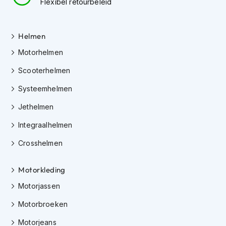
Flexibel retourbeleid
i
p
b
Helmen
a
c
Motorhelmen
k
h
Scooterhelmen
e
l
Systeemhelmen
m
e
Jethelmen
n
Integraalhelmen
H
e
Crosshelmen
r
e
Motorkleding
n
m
Motorjassen
o
t
Motorbroeken
o
r
Motorjeans