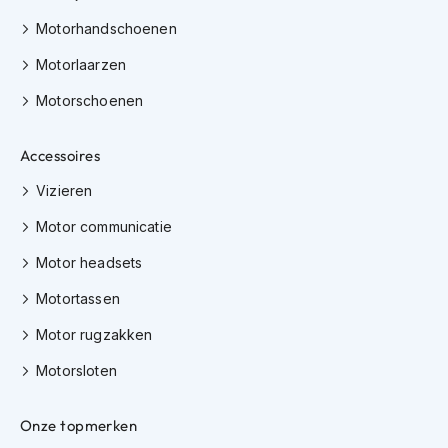
h
e
Motorhandschoenen
l
m
Motorlaarzen
e
n
Motorschoenen
D
Accessoires
a
m
Vizieren
e
s
Motor communicatie
m
o
Motor headsets
t
o
Motortassen
r
h
Motor rugzakken
e
l
Motorsloten
m
e
n
Onze topmerken