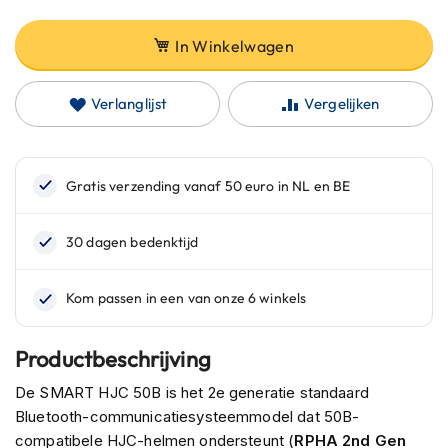
C
a
r
In Winkelwagen
b
o
n
Verlanglijst
Vergelijken
h
e
l
m
e
n
E
n
d
u
r
o
Productbeschrijving
h
e
De SMART HJC 50B is het 2e generatie standaard
l
Bluetooth-communicatiesysteemmodel dat 50B-
m
compatibele HJC-helmen ondersteunt (
RPHA 2nd Gen
e