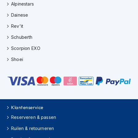
Alpinestars
K
i
Dainese
n
d
Rev'it
e
r
Schuberth
m
o
Scorpion EXO
t
o
Shoei
r
h
e
l
m
e
n
Klantenservice
S
c
Reserveren & passen
o
o
Ruilen & retourneren
t