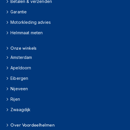
e
Betalen & verzenden
r
Garantie
h
e
Motorkleding advies
l
m
Helmmaat meten
e
n
Onze winkels
B
o
Amsterdam
x
e
Apeldoorn
r
Eibergen
h
e
Nijeveen
l
m
Rijen
e
n
Zwaagdijk
F
a
Over Voordeelhelmen
s