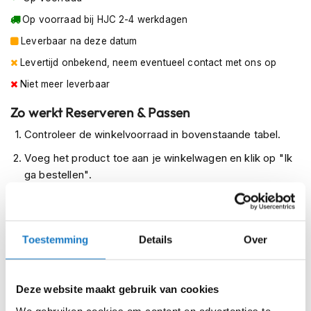
m
Op voorraad bij HJC 2-4 werkdagen
e
n
Leverbaar na deze datum
R
Levertijd onbekend, neem eventueel contact met ons op
a
Niet meer leverbaar
c
e
Zo werkt Reserveren & Passen
h
e
Controleer de winkelvoorraad in bovenstaande tabel.
l
m
Voeg het product toe aan je winkelwagen en klik op "Ik
e
ga bestellen".
n
Selecteer je winkel bij "Vrijblijvende winkelreservering"
R
en rond je bestelling af.
e
t
Seintje ontvangen via e-mail? Kom je artikelen passen in
Toestemming
Details
Over
r
de winkel.
o
h
Alles naar tevredenheid? Betaal in de winkel.
e
Deze website maakt gebruik van cookies
l
Alles over Reserveren & Passen
We gebruiken cookies om content en advertenties te