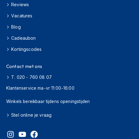
h
Reviews
i
Vacatures
o
n
Blog
h
e
Cadeaubon
l
m
Kortingscodes
e
n
Contact met ons
V
e
T. 020 - 760 08 07
s
p
Klantenservice ma–vr 11:00–16:00
a
h
Winkels bereikbaar tijdens openingstijden
e
l
Stel online je vraag
m
e
n