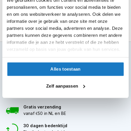
m
personaliseren, om functies voor social media te bieden
e
n
en om ons websiteverkeer te analyseren. Ook delen we
informatie over je gebruik van onze site met onze
S
partners voor social media, adverteren en analyse. Deze
t
partners kunnen deze gegevens combineren met andere
i
l
informatie die je aan ze hebt verstrekt of die ze hebben
l
verzameld op basis van jouw gebruik van hun services.
100+ topmerken
e
compleet aanbod
m
o
t
Alles toestaan
6 winkels in NL
o
altijd in de buurt
r
h
Zelf aanpassen
Advies op maat
e
7 dagen per week
l
m
Gratis verzending
e
n
vanaf €50 in NL en BE
F
30 dagen bedenktijd
l