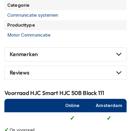
P
Categorie
i
l
Communicatie systemen
o
t
Producttype
e
n
Motor Communicatie
h
e
l
Kenmerken
m
e
n
Reviews
P
i
n
Voorraad
HJC Smart HJC 50B Black 111
l
o
Online
Amsterdam
c
k
h
e
l
Op voorraad