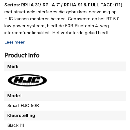
n
Series: RPHA 31/ RPHA 71/ RPHA 91 & FULL FACE: i71
),
met structurele interfaces die gebruikers eenvoudig op
H
HJC kunnen monteren helmen. Gebaseerd op het BT 5.0
e
low power systeem, biedt de 50B Bluetooth 4-weg
l
m
intercomfunctionaliteit. Het verbeterde geluid biedt
e
gebruikers een HD-luidspreker om midden- tot lage tonen
Lees meer
n
te verrijken. De SMART HJC 21B kan eenvoudig worden
m
bediend met de
Smart HJC mobiele app
. Daarnaast komt
Product info
e
t
er ook nog eens
noise-cancelling
bij kijken. Last but not
Meer
z
Merk
least zijn er veel knoppen aanwezig om zaken als het
o
informatie
volume aan te passen en oproepen aan te nemen.
n
n
e
v
Model
i
z
Smart HJC 50B
i
e
Kleurstelling
r
Black 111