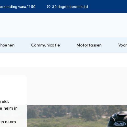
Ga
verzending vanaf € 50
30 dagen bedenktijd
naar
de
inhoud
choenen
Communicatie
Motortassen
Voor
reld.
e helm in
hun naam