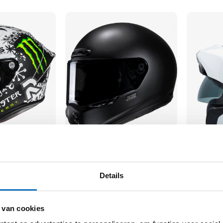
HJC
HJC
V10
RPHA-91
Details
297,-
440,-
-10%
-10%
95
Normale prijs
329,95
Normale pri
 van cookies