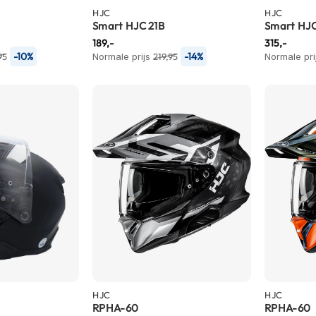
HJC
HJC
Smart HJC 21B
Smart HJ
189,-
315,-
-10%
-14%
95
Normale prijs
219,95
Normale pri
HJC
HJC
RPHA-60
RPHA-60