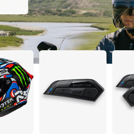
van
380