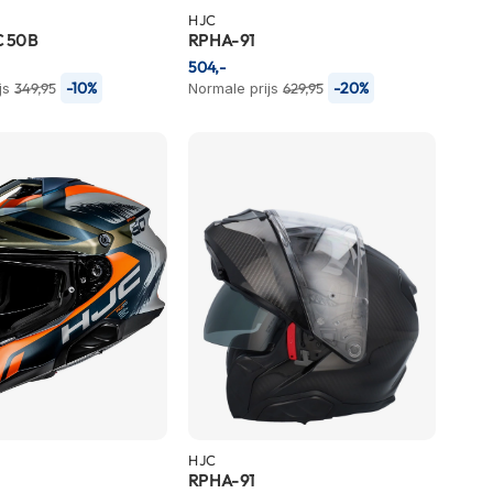
HJC
C 50B
RPHA-91
504,-
-10%
-20%
js
349,95
Normale prijs
629,95
HJC
RPHA-91