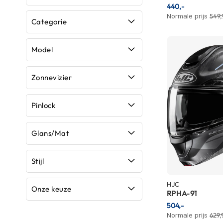
440,-
Crosshelmen
Normale prijs
549,
Categorie
Fietshelmen
Helm
Model
accessoires
Vizieren
Zonnevizier
Pinlocks
Tear-
Pinlock
offs
Crossbrillen
Glans/Mat
Oordoppen
Stijl
Onderhoud
helm
HJC
Onze keuze
RPHA-91
Helm
504,-
houder
Normale prijs
629,
&