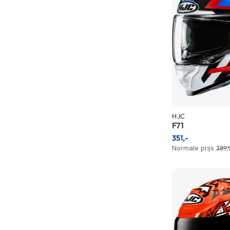
Gore-
Tex
motorbroeken
Kevlar
motorbroeken
Cargo
motorbroeken
Motorjeans
HJC
Motorpakken
F71
Heren
351,-
motorpak
Normale prijs
389,
Dames
motorpak
Eendelig
motorpak
Tweedelig