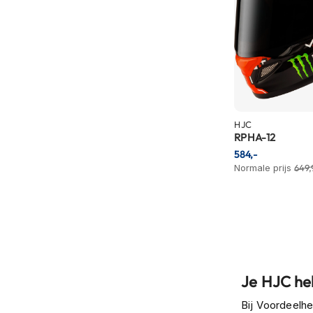
motorpak
Motorhoodies
Regenkleding
Onderkleding
Balaclavas
en
HJC
helmmutsen
RPHA-12
Koelvesten
584,-
Normale prijs
649,
Motorsokken
Nekwarmers
en
windcollars
Verwarmde
onderkleding
Je HJC he
Protectie
Bij Voordeelh