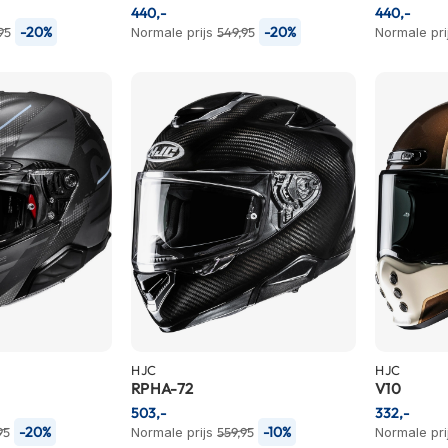
440,-
440,-
-20%
-20%
95
Normale prijs
549,95
Normale pri
HJC
HJC
RPHA-72
V10
503,-
332,-
-20%
-10%
95
Normale prijs
559,95
Normale pri