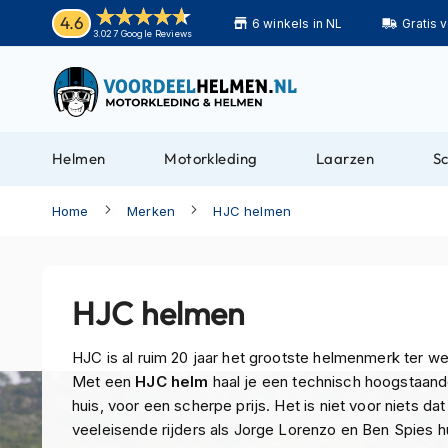
Helmen
4.6
6 winkels in NL
Gratis 
Motorhelmen
3.027 Google Reviews
Adventure
helmen
Bluetooth
helmen
Helmen
Motorkleding
Laarzen
S
Carbon
helmen
Home
Merken
HJC helmen
Enduro
helmen
Helmen
HJC helmen
met
zonnevizier
HJC is al ruim 20 jaar het grootste helmenmerk ter we
Pilotenhelmen
Met een
HJC helm
haal je een technisch hoogstaand
huis, voor een scherpe prijs. Het is niet voor niets dat
Pinlock
veeleisende rijders als Jorge Lorenzo en Ben Spies 
helmen