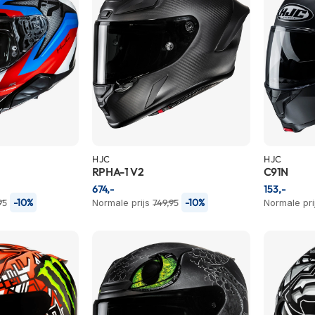
HJC
HJC
RPHA-1 V2
C91N
674,-
153,-
-10%
-10%
95
Normale prijs
749,95
Normale pri