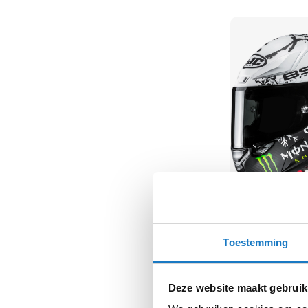
kapstok
Motorkleding
Motorjassen
Heren
motorjassen
Dames
motorjassen
Doorwaai
motorjassen
Waterdichte
motorjassen
HJC
Leren
RPHA-1 V2
Toestemming
motorjassen
899,-
Normale prijs
999,
Textiele
motorjassen
Deze website maakt gebruik
Gore-