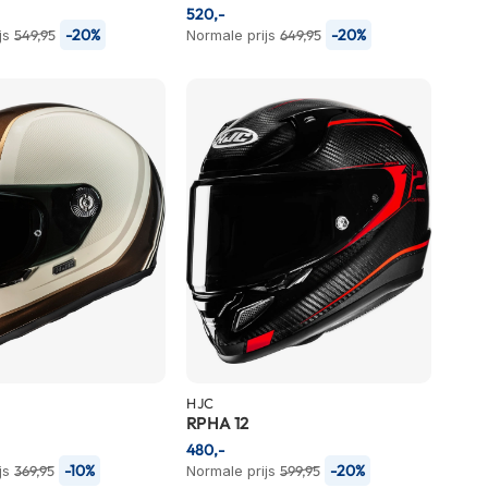
520,-
-20%
-20%
js
549,95
Normale prijs
649,95
HJC
RPHA 12
480,-
-10%
-20%
js
369,95
Normale prijs
599,95