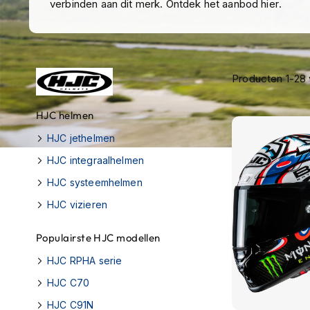
verbinden aan dit merk. Ontdek het aanbod hier.
Race
helmen
Retro
helmen
Producten
1
-
28
Stille
motorhelmen
HJC helmen
Flip
HJC jethelmen
back
HJC integraalhelmen
helmen
HJC systeemhelmen
Heren
motorhelmen
HJC vizieren
Dames
Populairste HJC modellen
motorhelmen
HJC RPHA serie
Kinder
HJC C70
motorhelmen
HJC C91N
Scooterhelmen