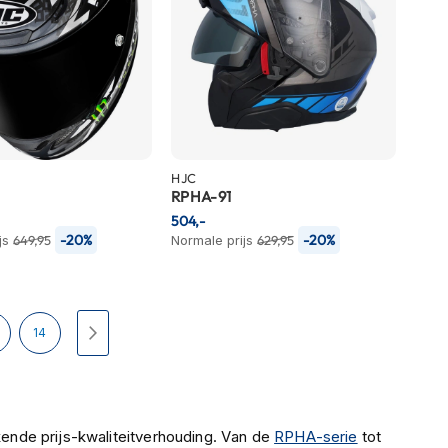
HJC
RPHA-91
504,-
-20%
-20%
js
649,95
Normale prijs
629,95
Pagina
Pagina
Volgende
14
ende prijs-kwaliteitverhouding. Van de
RPHA-serie
tot