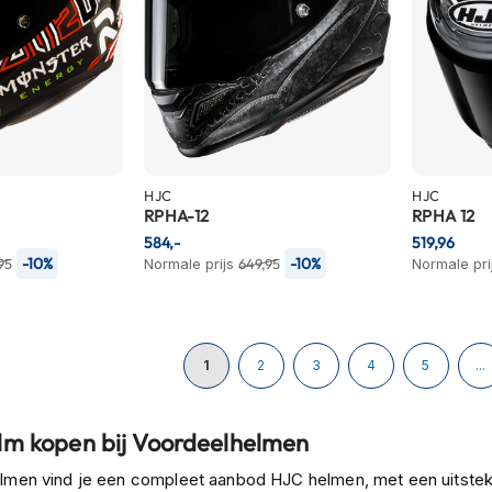
HJC
HJC
RPHA-12
RPHA 12
584,-
519,96
-10%
-10%
95
Normale prijs
649,95
Normale pri
Pagina
U lees momenteel pagina
Pagina
Pagina
Pagina
Pagina
1
2
3
4
5
...
lm kopen bij Voordeelhelmen
elmen vind je een compleet aanbod HJC helmen, met een uitstek