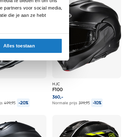
 media te bieden en om ons
e partners voor social media,
ie die je aan ze hebt
Alles toestaan
HJC
F100
360,-
-20%
-10%
js
499,95
Normale prijs
399,95